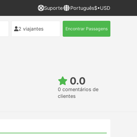
Suporte
Português
$•USD
2 viajantes
Encontrar Passagens
0.0
0 comentários de
clientes