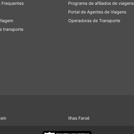
 Frequentes
Programa de afiliados de viagens
, alguns ônibus VIP oferecem poltronas comparáveis à clas
Portal de Agentes de Viagens
os reclináveis, cobertores, menos passageiros e muitas o
adável.
Viagem
Operadoras de Transporte
 transporte
ovos estão muito muitas vezes localizados fora da cidade,
s ônibus evitem o congestionamento da cidade. Infelizment
 os viajantes, também. Chegar a tal terminal pode ser um
tem restrições aos veículos autorizados a entrar no termin
para chegar lá. Isto resulta em custos mais altos, pois os
mpo extra se você estiver viajando durante as horas de p
iarizado com a situação do tráfego em seu ponto de partid
transporte que fica fora do horário com mais frequência 
es dependem muito da situação da estrada, que às vezes p
onstrução de estradas, desvios, etc. Isso se aplica especial
stação ou feriados nacionais. Lembre-se disso e não planej
tein
Ilhas Faroé
 os períodos mais procurados pode exigir reserva antecip