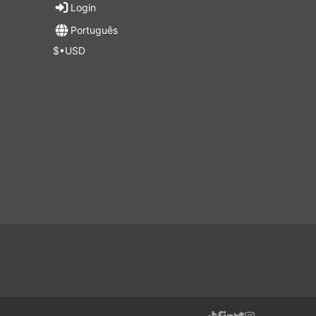
Login
se
utras
Português
$•USD
 perto
e,
al, e
ico,
a.
em
ode
mente
e
ada.