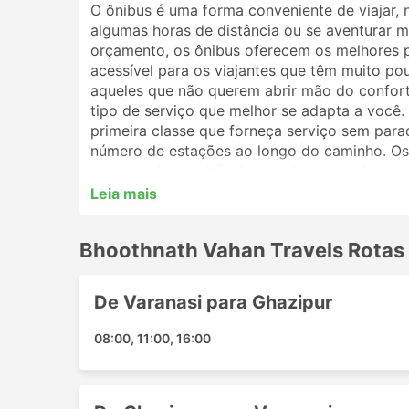
O ônibus é uma forma conveniente de viajar, 
algumas horas de distância ou se aventurar ma
orçamento, os ônibus oferecem os melhores 
acessível para os viajantes que têm muito po
aqueles que não querem abrir mão do conforto
tipo de serviço que melhor se adapta a você
primeira classe que forneça serviço sem par
número de estações ao longo do caminho. Os 
uma escolha aceitável para viagens mais curt
melhor opção. Analise o cronograma antes de 
Leia mais
por ônibus noturnos, e alguns oferecem polt
reserva de sua passagem de ônibus online co
Bhoothnath Vahan Travels Rotas
viajantes irão ajudá-lo a escolher a melhor p
Estações Populares da Bhoothn
De Varanasi para Ghazipur
As principais estações contempladas pelos ô
08:00, 11:00, 16:00
Ghazipur
Varanasi