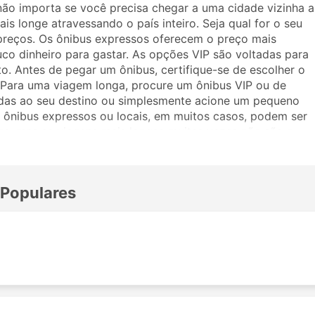
não importa se você precisa chegar a uma cidade vizinha a
is longe atravessando o país inteiro. Seja qual for o seu
preços. Os ônibus expressos oferecem o preço mais
uco dinheiro para gastar. As opções VIP são voltadas para
. Antes de pegar um ônibus, certifique-se de escolher o
. Para uma viagem longa, procure um ônibus VIP ou de
adas ao seu destino ou simplesmente acione um pequeno
ônibus expressos ou locais, em muitos casos, podem ser
as, mas as viagens mais longas muitas vezes não são a
viajar, pois muitos destinos de longo curso são atendidos
ronas mais amplas ou ótimas para dormir na viagem. Faça a
m a Bhoothnath Vahan Travels. Os comentários de outros
 Populares
assagem e classe de ônibus.
ath Vahan Travels
nibus da Bhoothnath Vahan Travels incluem: