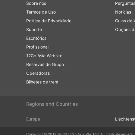
Sobre nós
Perguntas
Se você estiver pronto para gastar mais
Termos de Uso
Notícias
executiva em um avião com largos assent
vantagens para que sua viagem seja agr
Política de Privacidade
Guias de 
Suporte
Opções de
Contras de Viagens de Ônibus
Escritórios
Profissional
Terminais de ônibus interurbanos mais n
de rodovias maiores para permitir que o
12Go Asia Website
isso pode criar dificuldades extras para
Reservas de Grupo
problema, já que em alguns destinos exis
Operadoras
você terá que usar transportes especiais 
preços podem subir. Calcule também o te
Bilhetes de trem
especialmente se você não estiver famil
Os ônibus são provavelmente o meio de 
comparação com os trens ou aviões. El
Regions and Countries
ser imprevisível - acidentes, obras de c
a viagens durante fins de semana, alta e
Europa
Liechtens
conexões complicadas.
Viajar em determinadas rotas ou durante
Copyright © 2012-2026 12Go Asia Pte. Ltd. All rights Reserved.