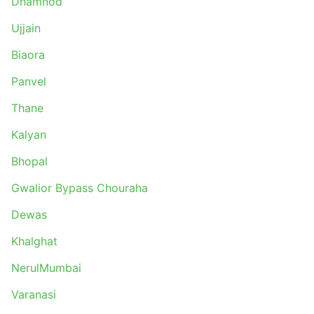
Dhamnod
Ujjain
Biaora
Panvel
Thane
Kalyan
Bhopal
Gwalior Bypass Chouraha
Dewas
Khalghat
NerulMumbai
Varanasi