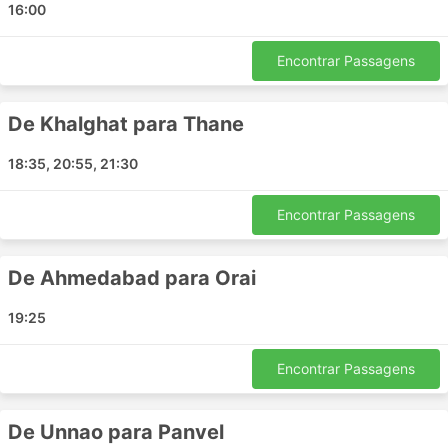
16:00
Azamgarh
Hanuman Chouraha
Encontrar Passagens
Mhow
Star Square
De Khalghat para Thane
Jai Stambh Chouraha
Gwalior
18:35, 20:55, 21:30
Baran
Solapur
Encontrar Passagens
Chitrakoot
Khalilabad
De Ahmedabad para Orai
Dabra
Vasai
19:25
Dhamnod
Biaora
Encontrar Passagens
Panvel
Thane
De Unnao para Panvel
Kalyan