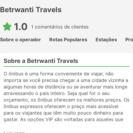
Betrwanti Travels
1.0
1 comentários de clientes
Sobre o operador
Rotas Populares
Estações
Pr
Sobre a Betrwanti Travels
O ônibus é uma forma conveniente de viajar, não
importa se você precisa chegar a uma cidade vizinha a
algumas horas de distância ou se aventurar mais longe
atravessando o país inteiro. Seja qual for o seu
orçamento, os ônibus oferecem os melhores preços. Os
ônibus expressos oferecem o preço mais acessível
para os viajantes que têm muito pouco dinheiro para
gastar. As opções VIP são voltadas para aqueles que
não querem abrir mão do conforto. Antes de pegar um
ônibus, certifique-se de escolher o tipo de serviço que