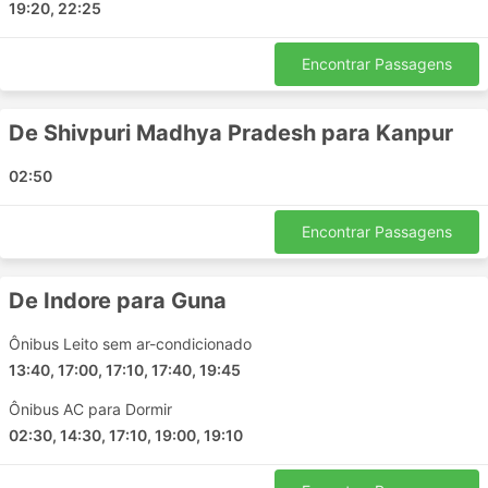
19:20, 22:25
Guna - Kanpur
Azamgarh - Bhopal
Encontrar Passagens
Surat - Faizabad
Nerul - Orai
Dhamnod - Mumbai
De Shivpuri Madhya Pradesh para Kanpur
Faizabad - Nashik
02:50
Panvel - Ujjain
Nala Sopara - Kanpur
Encontrar Passagens
Thane - Indore
Lucknow - Thane
De Indore para Guna
Gorakhpur - Nashik
Lucknow - Nashik
Ônibus Leito sem ar-condicionado
Gorakhpur - Thane
13:40, 17:00, 17:10, 17:40, 19:45
Bhopal - Jhansi
Ônibus AC para Dormir
Ujjain - Faizabad
02:30, 14:30, 17:10, 19:00, 19:10
Thane - Pune
Nashik - Dhule