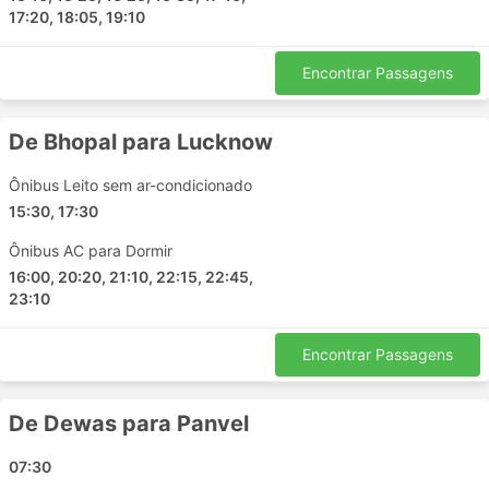
Taloja Panchnand
17:20, 18:05, 19:10
Sendhwa
Dewas Vijay Nagar Square
Encontrar Passagens
Ahmedabad
Dewas By Pass
De Bhopal para Lucknow
Faizabad
Vadodara
Ônibus Leito sem ar-condicionado
Rajkot
15:30, 17:30
Dewas Indra Gandhi Square
Ônibus AC para Dormir
Datia
16:00, 20:20, 21:10, 22:15, 22:45,
Lukwasa
23:10
Barda
Bani
Encontrar Passagens
Pachore
Kolaras
De Dewas para Panvel
Narsinghgarh
Guna Bypass
07:30