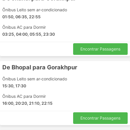
Nala Sopara - Pune
Ônibus Leito sem ar-condicionado
Rajkot - Kanpur
01:50, 06:35, 22:55
Unnao - Thane
Ônibus AC para Dormir
Orai - Jhansi
03:25, 04:00, 05:55, 23:30
Panvel - Unnao
Dewas - Nala Sopara
Encontrar Passagens
Guna - Indore
Gorakhpur - Lucknow
De Bhopal para Gorakhpur
Ayodhya - Faizabad
Pune - Guna
Ônibus Leito sem ar-condicionado
Pune - Basti
15:30, 17:30
Nerul - Jhansi
Ônibus AC para Dormir
Nerul - Indore
16:00, 20:20, 21:10, 22:15
Jhansi - Faizabad
Biaora - Gorakhpur
Encontrar Passagens
Nala Sopara - Ayodhya
Bhopal - Kanpur