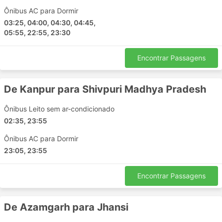
Betrwanti Travels incluem:
Ônibus AC para Dormir
03:25, 04:00, 04:30, 04:45,
Indore
05:55, 22:55, 23:30
Ujjain
Lucknow
Encontrar Passagens
Shivaji Vatika Square
Jhansi
De Kanpur para Shivpuri Madhya Pradesh
Patel Bridge
Chiman Bagh Square
Ônibus Leito sem ar-condicionado
Unnao
02:35, 23:55
Dewas Lal Gate Square
Ônibus AC para Dormir
Gorakhpur
23:05, 23:55
Allahabad
Bombaim
Encontrar Passagens
Worldcup Square
Kolhapur Maharashtra
De Azamgarh para Jhansi
Banda
Best Price Square