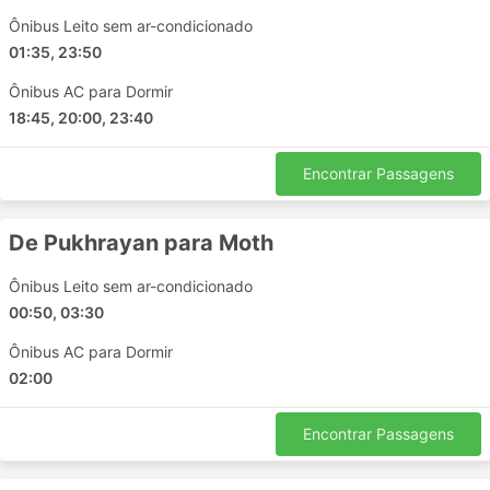
Bhopal
Ônibus Leito sem ar-condicionado
Gwalior Bypass Chouraha
01:35, 23:50
Dewas
Ônibus AC para Dormir
Khalghat
18:45, 20:00, 23:40
NerulMumbai
Varanasi
Encontrar Passagens
Basti
Kalpi
De Pukhrayan para Moth
Orai
Ashta Madhya Pradesh
Ônibus Leito sem ar-condicionado
Ulhasnagar
00:50, 03:30
Tikamgarh
Ônibus AC para Dormir
Guna
02:00
Dhule
Shivpuri Madhya Pradesh
Encontrar Passagens
Kota Rajasthan
Nashik