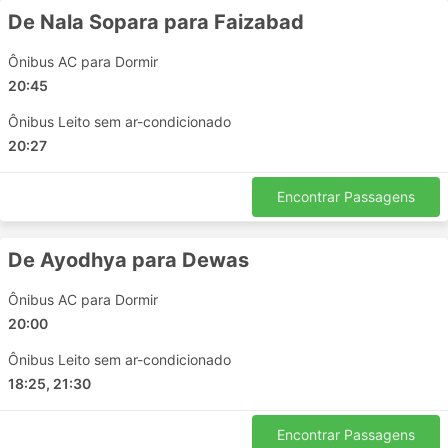
Rajkot - Orai
De Nala Sopara para Faizabad
Nerul - Pune
Ônibus AC para Dormir
Orai - Indore
20:45
Nashik - Ujjain
Kanpur - Shivpuri Madhya Pradesh
Ônibus Leito sem ar-condicionado
Kanpur - Bhopal
20:27
Orai - Mumbai
Orai - Pune
Encontrar Passagens
Kalpi - Faizabad
Lucknow - Nala Sopara
De Ayodhya para Dewas
Ujjain - Panvel
Ônibus AC para Dormir
Indore - Jhansi
20:00
Sultanpur - Ulhasnagar
Kanpur - Unnao
Ônibus Leito sem ar-condicionado
Shivpuri Madhya Pradesh - Ujjain
18:25, 21:30
Indore - Ayodhya
Ahmedabad - Unnao
Encontrar Passagens