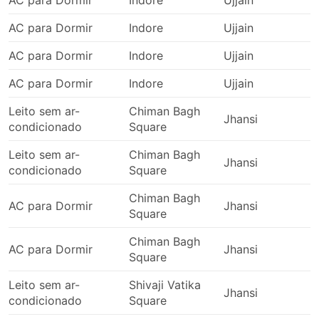
AC para Dormir
Indore
Ujjain
Viajar em determinadas rotas ou durante os
períodos mais procurados pode exigir reserva
AC para Dormir
Indore
Ujjain
antecipada. Lembre-se de que nem sempre é
AC para Dormir
possível chegar à rodoviária e pegar o próximo
Indore
Ujjain
ônibus - as passagens podem estar todas
AC para Dormir
Indore
Ujjain
esgotadas, portanto, organize sua viagem
antecipadamente.
Leito sem ar-
Chiman Bagh
Jhansi
condicionado
Square
Leito sem ar-
Chiman Bagh
Jhansi
condicionado
Square
Chiman Bagh
AC para Dormir
Jhansi
Square
Chiman Bagh
AC para Dormir
Jhansi
Square
Leito sem ar-
Shivaji Vatika
Jhansi
condicionado
Square