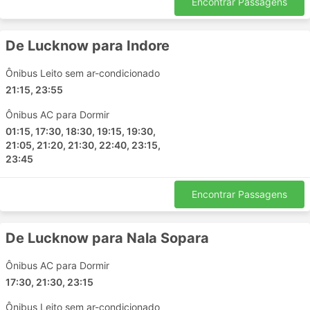
Encontrar Passagens
Gorakhpur - Basti
Vadodara - Gorakhpur
Lucknow - Basti
De Lucknow para Indore
Lucknow - Guna
Ônibus Leito sem ar-condicionado
Pune - Lucknow
21:15, 23:55
Nashik - Nerul
Ayodhya - Gorakhpur
Ônibus AC para Dormir
Indore - Kanpur
01:15, 17:30, 18:30, 19:15, 19:30,
21:05, 21:20, 21:30, 22:40, 23:15,
Mumbai - Orai
23:45
Faizabad - Basti
Gorakhpur - Kalpi
Encontrar Passagens
Indore - Chancharsi
Faizabad - Dewas
De Lucknow para Nala Sopara
Surat - Gorakhpur
Pune - Nashik
Ônibus AC para Dormir
Mumbai - Jhansi
17:30, 21:30, 23:15
Lucknow - Kalpi
Ônibus Leito sem ar-condicionado