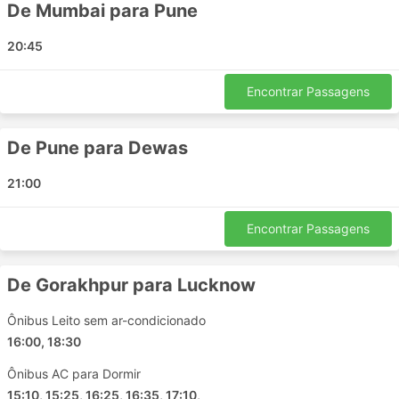
De Mumbai para Pune
Ujjain Naka
Nala Sopara
20:45
Pune
Ayodhya
Encontrar Passagens
Madhumilan Square
Deoria Uttar Pradesh
De Pune para Dewas
Mirzapur
Pithampur
21:00
Sehore
Sultan Pur Lodhi
Encontrar Passagens
Sarvate Railway Colony
Surat
De Gorakhpur para Lucknow
Lalitpur
Malegaon
Ônibus Leito sem ar-condicionado
Kanpur
16:00, 18:30
Baroda
Ônibus AC para Dormir
Sultanpur
15:10, 15:25, 16:25, 16:35, 17:10,