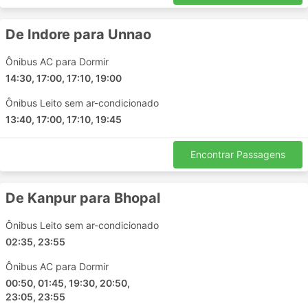
Dewas - Lucknow
Nashik - Malegaon
De Indore para Unnao
Sultanpur - Lucknow
Panvel - Dhule
Ônibus AC para Dormir
Mumbai - Indore
14:30, 17:00, 17:10, 19:00
Faizabad - Nala Sopara
Ônibus Leito sem ar-condicionado
13:40, 17:00, 17:10, 19:45
Preços de Passagens e Classes de
Ônibus da Betrwanti Travels
Encontrar Passagens
Uma das melhores coisas sobre viagens de ônibus é
que você pode personalizar sua viagem, ajustado às
De Kanpur para Bhopal
suas exigências de privacidade e conforto. As
diferentes classes e tipos de ônibus atendem às
Ônibus Leito sem ar-condicionado
diferentes necessidades dos viajantes. As viagens mais
02:35, 23:55
baratas são normalmente oferecidas por ônibus de
classe padrão. Eles podem ser chamados de locais,
Ônibus AC para Dormir
expressos ou comuns. Eles são uma boa escolha para
00:50, 01:45, 19:30, 20:50,
viagens mais curtas. Os ônibus com poltronas para
23:05, 23:55