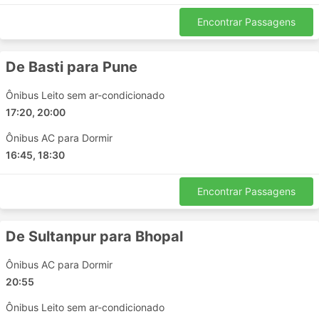
Fatehpur Chouraha
Mauranipur
Encontrar Passagens
Rath
Pukhrayan
De Basti para Pune
Principais Destinos da Betrwanti
Ônibus Leito sem ar-condicionado
Travels
17:20, 20:00
Os ônibus da Betrwanti Travels percorre várias rotas e
Ônibus AC para Dormir
aqui está a lista de algumas das mais populares:
16:45, 18:30
Jhansi - Bhopal
Encontrar Passagens
Indore - Lucknow
Dhamnod - Indore
De Sultanpur para Bhopal
Unnao - Lucknow
Bhopal - Ayodhya
Ônibus AC para Dormir
Lucknow - Madhya Pradesh
20:55
Faizabad - Thane
Ônibus Leito sem ar-condicionado
Pune - Dewas