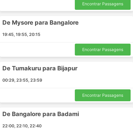
Encontrar Passagens
passageiros e muitas outras vantagens para que
sua viagem seja agradável.
De Mysore para Bangalore
Contras de Viagens de Ônibus
19:45, 19:55, 20:15
Terminais de ônibus interurbanos mais novos
estão muito muitas vezes localizados fora da
Encontrar Passagens
cidade, perto de rodovias maiores para permitir
que os ônibus evitem o congestionamento da
cidade. Infelizmente, isso pode criar dificuldades
De Tumakuru para Bijapur
extras para os viajantes, também. Chegar a tal
terminal pode ser um problema, já que em alguns
00:29, 23:55, 23:59
destinos existem restrições aos veículos
autorizados a entrar no terminal, e você terá que
Encontrar Passagens
usar transportes especiais para chegar lá. Isto
resulta em custos mais altos, pois os preços
podem subir. Calcule também o tempo extra se
De Bangalore para Badami
você estiver viajando durante as horas de pico,
especialmente se você não estiver familiarizado
22:00, 22:10, 22:40
com a situação do tráfego em seu ponto de