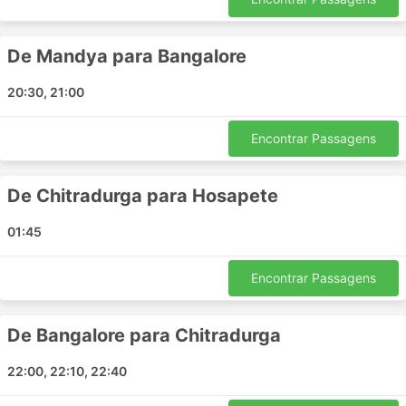
muito tempo. Os limites de bagagem são
geralmente muito favoráveis ao viajante, e a taxa
De Mandya para Bangalore
para bagagem extra, se forem estabelecidos
valores máximos, normalmente não é muito alto.
20:30, 21:00
As passagens de ônibus podem ser mais
acessíveis em comparação com as passagens
aéreas ou de trem velozes. Existe sempre uma
Encontrar Passagens
escolha de classes de passagens para todos os
bolsos. As opções padrão mais baratas podem
De Chitradurga para Hosapete
ser um pouco lentas e não oferecem conforto
máximo, mas de qualquer forma são aceitáveis e
01:45
o levam ao seu destino. Em rotas mais longas,
banheiros ou paradas para banheiro, assim como
lanches, água e às vezes artigos de higiene
Encontrar Passagens
pessoal e cobertores estão quase sempre
incluídos no preço.
De Bangalore para Chitradurga
Se você estiver pronto para gastar mais, alguns
ônibus VIP oferecem poltronas comparáveis à
22:00, 22:10, 22:40
classe executiva em um avião com largos
assentos reclináveis, cobertores, menos