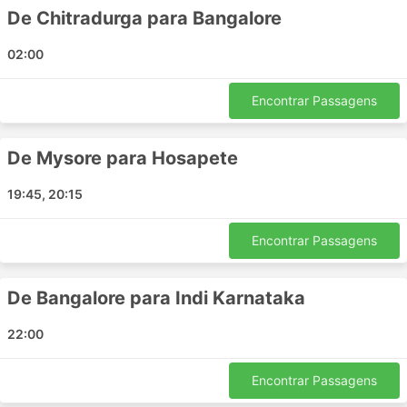
Bangalore - Chitradurga
De Chitradurga para Bangalore
Mysore - Bangalore
Hosapete - Bijapur
02:00
Bangalore - Srirangapatna
Chitradurga - Bangalore
Encontrar Passagens
Bangalore - Bijapur
Badami - Bangalore
De Mysore para Hosapete
Bangalore - Indi Karnataka
Mysore - Tumakuru
19:45, 20:15
Srirangapatna - Bangalore
Mandya - Hosapete
Encontrar Passagens
Bangalore - Mysore
Bijapur - Chitradurga
De Bangalore para Indi Karnataka
Hosapete - Mandya
Bijapur - Mandya
22:00
Hosapete - Chitradurga
Encontrar Passagens
Preços de Passagens e Classes de