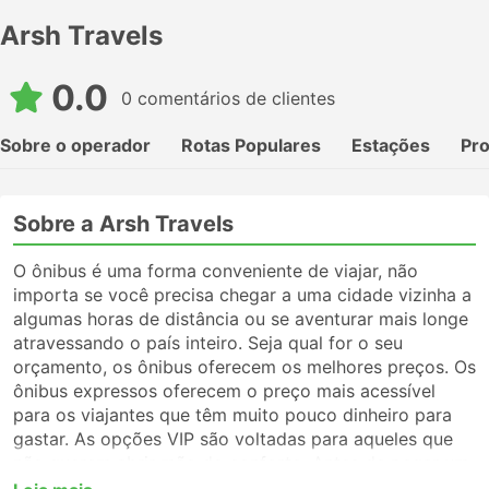
Arsh Travels
0.0
0 comentários de clientes
Sobre o operador
Rotas Populares
Estações
Pr
Sobre a Arsh Travels
O ônibus é uma forma conveniente de viajar, não
importa se você precisa chegar a uma cidade vizinha a
algumas horas de distância ou se aventurar mais longe
atravessando o país inteiro. Seja qual for o seu
orçamento, os ônibus oferecem os melhores preços. Os
ônibus expressos oferecem o preço mais acessível
para os viajantes que têm muito pouco dinheiro para
gastar. As opções VIP são voltadas para aqueles que
não querem abrir mão do conforto. Antes de pegar um
ônibus, certifique-se de escolher o tipo de serviço que