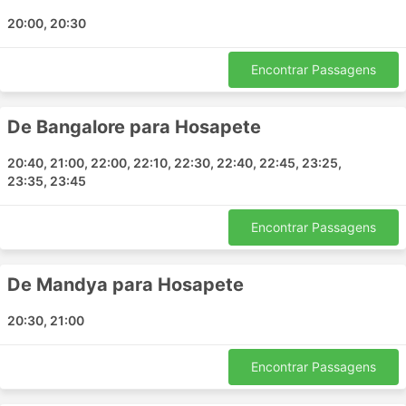
Bangalore - Hosapete
20:00, 20:30
Bangalore - Badami
Bijapur - Bangalore
Encontrar Passagens
Hosapete - Bangalore
Tumakuru - Chitradurga
De Bangalore para Hosapete
Mysore - Bijapur
Tumakuru - Bijapur
20:40, 21:00, 22:00, 22:10, 22:30, 22:40, 22:45, 23:25,
Mandya - Bangalore
23:35, 23:45
Bijapur - Tumakuru
Chitradurga - Hosapete
Encontrar Passagens
Chitradurga - Mysore
Hosapete - Tumakuru
De Mandya para Hosapete
Tumakuru - Mysore
Tumakuru - Hosapete
20:30, 21:00
Mysore - Chitradurga
Indi Karnataka - Bangalore
Encontrar Passagens
Bijapur - Mysore