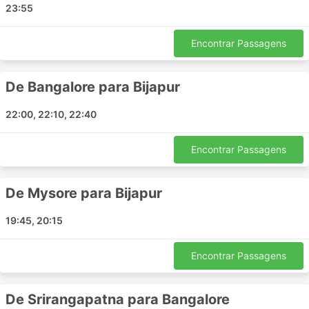
23:55
Mysore
Mandya
Encontrar Passagens
Bengaluru
Indi
De Bangalore para Bijapur
Srirangapattana
Tumakuru
22:00, 22:10, 22:40
Chitradurga
Vijayapura
Encontrar Passagens
Hosapete
Hungund
De Mysore para Bijapur
Principais Destinos da Arsh Travels
19:45, 20:15
Os ônibus da Arsh Travels percorre várias rotas e aqui
está a lista de algumas das mais populares:
Encontrar Passagens
Hosapete - Mysore
De Srirangapatna para Bangalore
Mysore - Hosapete