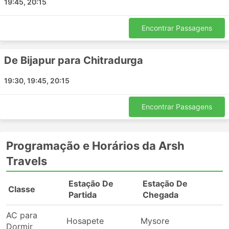
19:45, 20:15
Encontrar Passagens
De Bijapur para Chitradurga
19:30, 19:45, 20:15
Encontrar Passagens
Programação e Horários da Arsh
Travels
Estação De
Estação De
Classe
P
Partida
Chegada
AC para
Hosapete
Mysore
2
Dormir