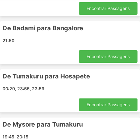
partida.
Encontrar Passagens
Os ônibus são provavelmente o meio de
transporte que fica fora do horário com mais
frequência em comparação com os trens ou
De Badami para Bangalore
aviões. Eles dependem muito da situação da
estrada, que às vezes pode ser imprevisível -
21:50
acidentes, obras de construção de estradas,
desvios, etc. Isso se aplica especialmente a
Encontrar Passagens
viagens durante fins de semana, alta estação ou
feriados nacionais. Lembre-se disso e não planeje
conexões complicadas.
De Tumakuru para Hosapete
Viajar em determinadas rotas ou durante os
00:29, 23:55, 23:59
períodos mais procurados pode exigir reserva
antecipada. Lembre-se de que nem sempre é
possível chegar à rodoviária e pegar o próximo
Encontrar Passagens
ônibus - as passagens podem estar todas
esgotadas, portanto, organize sua viagem
De Mysore para Tumakuru
antecipadamente.
19:45, 20:15