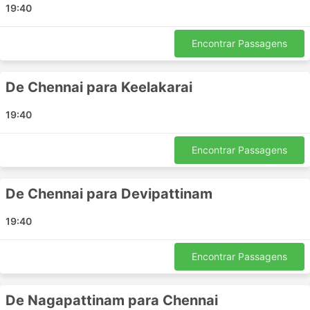
19:40
Ar Rahuman Travels incluem:
Nagapattinam
Encontrar Passagens
Ervadi Ramanathapuram
Devipattinam
De Chennai para Keelakarai
Pudukottai
Tiruchirapalli
19:40
Tiruchirapalli
Karaikal
Encontrar Passagens
Mahabalipuram
Thondi
De Chennai para Devipattinam
Chennai
Ramanathapuram
19:40
Keelakarai
Athirampattinam
Encontrar Passagens
Muthupettai
Velankanni
De Nagapattinam para Chennai
Karaikudi