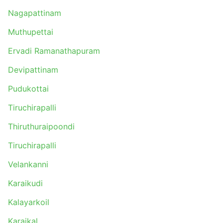
Nagapattinam
Muthupettai
Ervadi Ramanathapuram
Devipattinam
Pudukottai
Tiruchirapalli
Thiruthuraipoondi
Tiruchirapalli
Velankanni
Karaikudi
Kalayarkoil
Karaikal