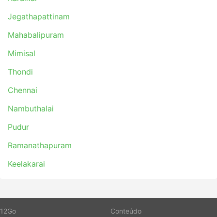
Jegathapattinam
Mahabalipuram
Mimisal
Thondi
Chennai
Nambuthalai
Pudur
Ramanathapuram
Keelakarai
12Go
Conteúdo