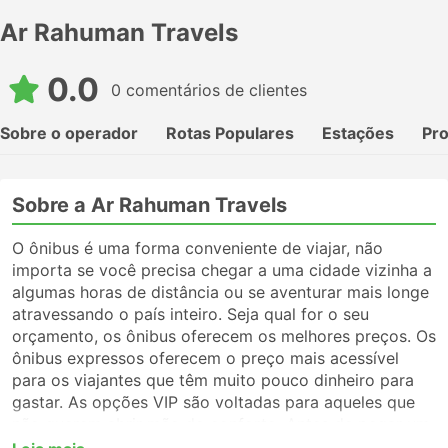
Ar Rahuman Travels
0.0
0 comentários de clientes
Sobre o operador
Rotas Populares
Estações
Pr
Sobre a Ar Rahuman Travels
O ônibus é uma forma conveniente de viajar, não
importa se você precisa chegar a uma cidade vizinha a
algumas horas de distância ou se aventurar mais longe
atravessando o país inteiro. Seja qual for o seu
orçamento, os ônibus oferecem os melhores preços. Os
ônibus expressos oferecem o preço mais acessível
para os viajantes que têm muito pouco dinheiro para
gastar. As opções VIP são voltadas para aqueles que
não querem abrir mão do conforto. Antes de pegar um
ônibus, certifique-se de escolher o tipo de serviço que