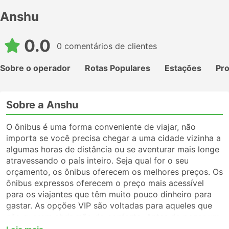
Anshu
0.0
0 comentários de clientes
Sobre o operador
Rotas Populares
Estações
Pr
Sobre a Anshu
O ônibus é uma forma conveniente de viajar, não
importa se você precisa chegar a uma cidade vizinha a
algumas horas de distância ou se aventurar mais longe
atravessando o país inteiro. Seja qual for o seu
orçamento, os ônibus oferecem os melhores preços. Os
ônibus expressos oferecem o preço mais acessível
para os viajantes que têm muito pouco dinheiro para
gastar. As opções VIP são voltadas para aqueles que
não querem abrir mão do conforto. Antes de pegar um
ônibus, certifique-se de escolher o tipo de serviço que