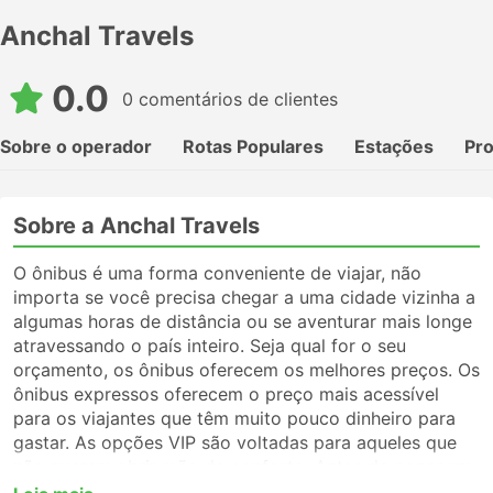
Anchal Travels
0.0
0 comentários de clientes
Sobre o operador
Rotas Populares
Estações
Pr
Sobre a Anchal Travels
O ônibus é uma forma conveniente de viajar, não
importa se você precisa chegar a uma cidade vizinha a
algumas horas de distância ou se aventurar mais longe
atravessando o país inteiro. Seja qual for o seu
orçamento, os ônibus oferecem os melhores preços. Os
ônibus expressos oferecem o preço mais acessível
para os viajantes que têm muito pouco dinheiro para
gastar. As opções VIP são voltadas para aqueles que
não querem abrir mão do conforto. Antes de pegar um
ônibus, certifique-se de escolher o tipo de serviço que