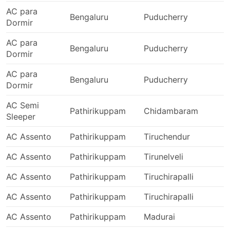
estrada, que às vezes pode ser imprevisível -
AC para
acidentes, obras de construção de estradas,
Bengaluru
Puducherry
2
Dormir
desvios, etc. Isso se aplica especialmente a
viagens durante fins de semana, alta estação ou
AC para
feriados nacionais. Lembre-se disso e não planeje
Bengaluru
Puducherry
0
Dormir
conexões complicadas.
Viajar em determinadas rotas ou durante os
AC para
Bengaluru
Puducherry
0
períodos mais procurados pode exigir reserva
Dormir
antecipada. Lembre-se de que nem sempre é
possível chegar à rodoviária e pegar o próximo
AC Semi
Pathirikuppam
Chidambaram
2
ônibus - as passagens podem estar todas
Sleeper
esgotadas, portanto, organize sua viagem
AC Assento
Pathirikuppam
Tiruchendur
2
antecipadamente.
AC Assento
Pathirikuppam
Tirunelveli
2
AC Assento
Pathirikuppam
Tiruchirapalli
2
AC Assento
Pathirikuppam
Tiruchirapalli
2
AC Assento
Pathirikuppam
Madurai
2