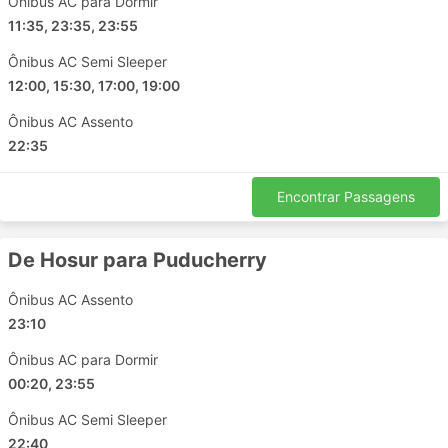
Ônibus AC para Dormir
Anand Bus Transport incluem:
11:35, 23:35, 23:55
Puducherry
Ônibus AC Semi Sleeper
Hosur
12:00, 15:30, 17:00, 19:00
Tiruchendur
Ônibus AC Assento
Tiruvannamalai
22:35
Melur
Tiruchirapalli
Encontrar Passagens
Bengaluru
Tiruchirapalli
De Hosur para Puducherry
Chidambaram
Pathirikuppam
Ônibus AC Assento
Krishnagiri
23:10
Madurai
Ônibus AC para Dormir
Chennai
00:20, 23:55
Tirunelveli
Kovilpatti
Ônibus AC Semi Sleeper
22:40
Virudhachalam