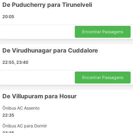
Puducherry - Mahabalipuram
De Puducherry para Tirunelveli
Madurai - Thiruchendur
20:05
Virudhunagar - Cuddalore
Tirunelveli - Tiruchirappalli
Encontrar Passagens
Hosur - Tiruvannamalai
Puducherry - Tiruchirappalli
Tirunelveli - Puducherry
De Virudhunagar para Cuddalore
Madurai - Tamil Nadu
22:55, 23:40
Cuddalore - Chennai
Tiruchirappalli - Virudhunagar
Encontrar Passagens
Thiruchendur - Tamil Nadu
Cuddalore - Tirunelveli
De Villupuram para Hosur
Pathirikuppam - Madurai
Thiruchendur - Madurai
Ônibus AC Assento
Virudhunagar - Thiruchendur
22:35
Tiruchirappalli - Tirunelveli
Ônibus AC para Dormir
Puducherry - Chidambaram
23:35