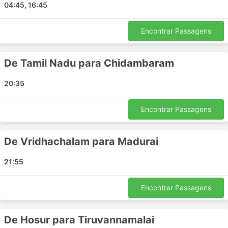
Tamil Nadu - Chidambaram
04:45, 16:45
Tiruchirappalli - Madurai
Villupuram - Bangalore
Encontrar Passagens
Puducherry - Thiruchendur
Thiruchendur - Virudhunagar
De Tamil Nadu para Chidambaram
Tirunelveli - Pathirikuppam
Madurai - Tirunelveli
20:35
Pathirikuppam - Chennai
Chennai - Tamil Nadu
Encontrar Passagens
Puducherry - Tiruvannamalai
Pathirikuppam - Tirunelveli
De Vridhachalam para Madurai
Cuddalore - Madurai
21:55
Hosur - Puducherry
Tiruvannamalai - Puducherry
Encontrar Passagens
Madurai - Tiruchirappalli
Tiruvannamalai - Hosur
Melur - Puducherry
De Hosur para Tiruvannamalai