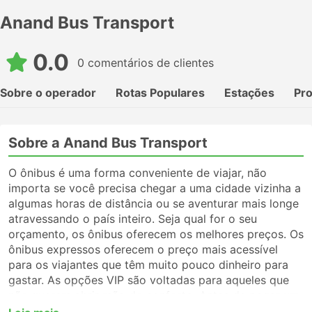
Anand Bus Transport
0.0
0 comentários de clientes
Sobre o operador
Rotas Populares
Estações
Pr
Sobre a Anand Bus Transport
O ônibus é uma forma conveniente de viajar, não
importa se você precisa chegar a uma cidade vizinha a
algumas horas de distância ou se aventurar mais longe
atravessando o país inteiro. Seja qual for o seu
orçamento, os ônibus oferecem os melhores preços. Os
ônibus expressos oferecem o preço mais acessível
para os viajantes que têm muito pouco dinheiro para
gastar. As opções VIP são voltadas para aqueles que
não querem abrir mão do conforto. Antes de pegar um
ônibus, certifique-se de escolher o tipo de serviço que