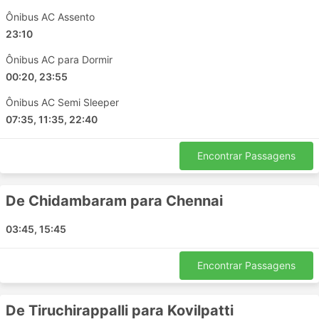
Puducherry - Kovilpatti
Ônibus AC Assento
Thiruchendur - Tiruchirappalli
23:10
Tiruchirappalli - Cuddalore
Pathirikuppam - Tiruchirappalli
Ônibus AC para Dormir
Kovilpatti - Tiruchirappalli
00:20, 23:55
Mahabalipuram - Chidambaram
Ônibus AC Semi Sleeper
Puducherry - Krishnagiri
07:35, 11:35, 22:40
Madurai - Puducherry
Tiruchirappalli - Tirumangalam
Encontrar Passagens
Hosur - Villupuram
Tiruvannamalai - Villupuram
De Chidambaram para Chennai
Vridhachalam - Madurai
Thiruchendur - Puducherry
03:45, 15:45
Chennai - Cuddalore
Kovilpatti - Puducherry
Encontrar Passagens
Cuddalore - Thiruchendur
Tirunelveli - Tamil Nadu
De Tiruchirappalli para Kovilpatti
Chennai - Pathirikuppam