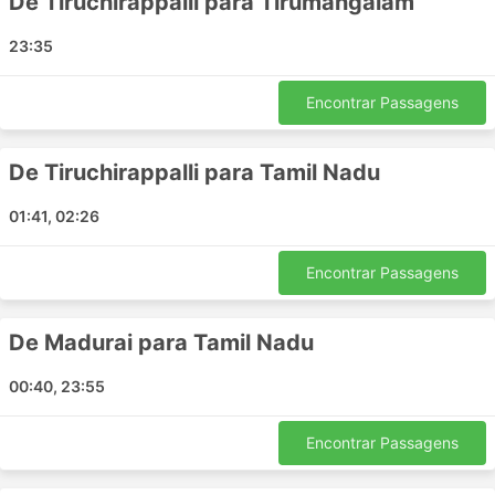
De Tiruchirappalli para Tirumangalam
Villupuram - Tiruvannamalai
Tiruchirappalli - Kovilpatti
23:35
Bangalore - Tiruvannamalai
Tamil Nadu - Madurai
Encontrar Passagens
Puducherry - Tirunelveli
Krishnagiri - Puducherry
De Tiruchirappalli para Tamil Nadu
Puducherry - Chennai
01:41, 02:26
Tiruvannamalai - Krishnagiri
Virudhunagar - Tamil Nadu
Encontrar Passagens
Puducherry - Virudhunagar
Thiruchendur - Pathirikuppam
Pathirikuppam - Thiruchendur
De Madurai para Tamil Nadu
Chennai - Chidambaram
00:40, 23:55
Tiruchirappalli - Vridhachalam
Madurai - Pathirikuppam
Encontrar Passagens
Cuddalore - Chidambaram
Puducherry - Hosur