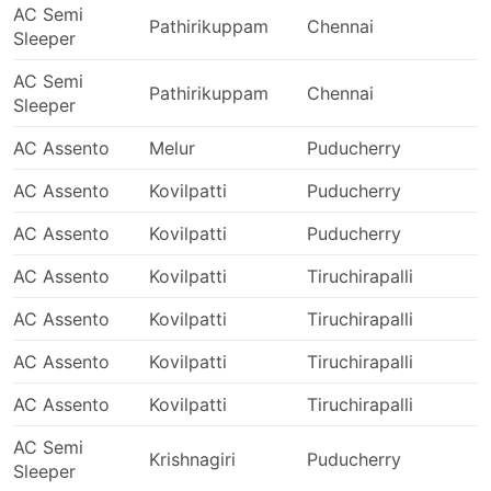
AC Semi
Pathirikuppam
Chennai
1
Sleeper
AC Semi
Pathirikuppam
Chennai
0
Sleeper
AC Assento
Melur
Puducherry
0
AC Assento
Kovilpatti
Puducherry
2
AC Assento
Kovilpatti
Puducherry
2
AC Assento
Kovilpatti
Tiruchirapalli
2
AC Assento
Kovilpatti
Tiruchirapalli
2
AC Assento
Kovilpatti
Tiruchirapalli
2
AC Assento
Kovilpatti
Tiruchirapalli
2
AC Semi
Krishnagiri
Puducherry
2
Sleeper