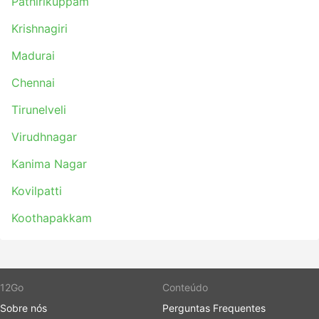
Pathirikuppam
Krishnagiri
Madurai
Chennai
Tirunelveli
Virudhnagar
Kanima Nagar
Kovilpatti
Koothapakkam
12Go
Conteúdo
Sobre nós
Perguntas Frequentes