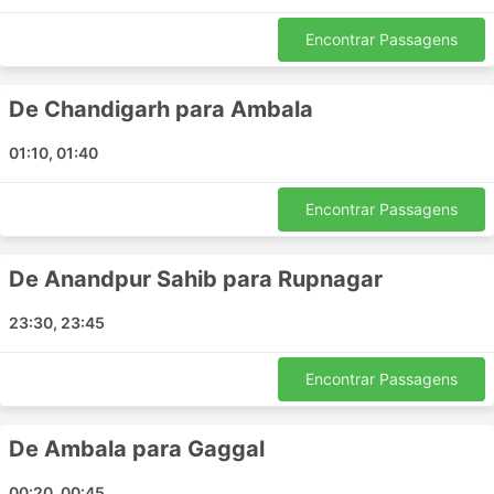
Faridabad
Encontrar Passagens
Chandigarh
Ambala
De Chandigarh para Ambala
Kangra
Deli
01:10, 01:40
McLeod Ganj
Noida
Encontrar Passagens
Amb
Gaggal
De Anandpur Sahib para Rupnagar
Dharamshala Dharamshala
Sonipat
23:30, 23:45
UNA
Ghaziabad
Encontrar Passagens
Cidade de Kasol
Delhi Airport
De Ambala para Gaggal
Kullu
Palampur
00:20, 00:45