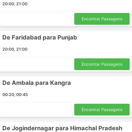
Baijnath
20:00, 21:00
Dehra
Joginder Nagar
Encontrar Passagens
Paprola
Kaloha
De Faridabad para Punjab
Dari Sheela Chowk
20:00, 21:00
Ranital
Nand Nagri
Encontrar Passagens
Principais Destinos da AN Holidays
De Ambala para Kangra
Os ônibus da AN Holidays percorre várias rotas e aqui
está a lista de algumas das mais populares:
00:20, 00:45
Delhi - Chandigarh
Chandigarh - Delhi
Encontrar Passagens
Delhi - Dharamshala
Chandigarh - Dharamshala
De Jogindernagar para Himachal Pradesh
Dharamshala - Delhi