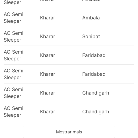
Sleeper
desvios, etc. Isso se aplica especialmente a
viagens durante fins de semana, alta estação ou
AC Semi
feriados nacionais. Lembre-se disso e não planeje
Kharar
Ambala
Sleeper
conexões complicadas.
Viajar em determinadas rotas ou durante os
AC Semi
Kharar
Sonipat
períodos mais procurados pode exigir reserva
Sleeper
antecipada. Lembre-se de que nem sempre é
possível chegar à rodoviária e pegar o próximo
AC Semi
Kharar
Faridabad
ônibus - as passagens podem estar todas
Sleeper
esgotadas, portanto, organize sua viagem
AC Semi
antecipadamente.
Kharar
Faridabad
Sleeper
AC Semi
Kharar
Chandigarh
Sleeper
AC Semi
Kharar
Chandigarh
Sleeper
Mostrar mais