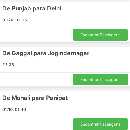
Rupnagar - Dharamshala
De Punjab para Delhi
Una Himachal - Gaggal
Chandigarh - Panipat
01:20, 02:25
Kharar - Una Himachal
Kangra - Palampur Himachal Pradesh
Encontrar Passagens
Jogindernagar - Dharamshala
Delhi - McLeod Ganj
De Gaggal para Jogindernagar
Una Himachal - Mohali
Una Himachal - Noida
22:35
Palampur Himachal Pradesh - Kasol
Kharar - Kangra
Encontrar Passagens
Delhi - Anandpur Sahib
Una Himachal - Ambala
De Mohali para Panipat
Faridabad - Panipat
Mandi - Kasol
01:10, 01:40
Ambala - Gaggal
Himachal Pradesh - Delhi
Encontrar Passagens
Faridabad - Anandpur Sahib