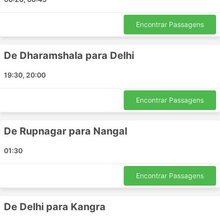
Kurukshetra
Mohali
Encontrar Passagens
Karnal
Panipat
De Dharamshala para Delhi
Nagrota Bagwan
Ambala Cantt Haryana
19:30, 20:00
Anandpur Sahib
Murthal
Encontrar Passagens
Bhuntar
Ropar
De Rupnagar para Nangal
Nangal
Zirakpur
01:30
Mandi
Panchkula
Encontrar Passagens
Bir Himachal Pradesh
Delhi Airport Taxi Station
De Delhi para Kangra
Manali