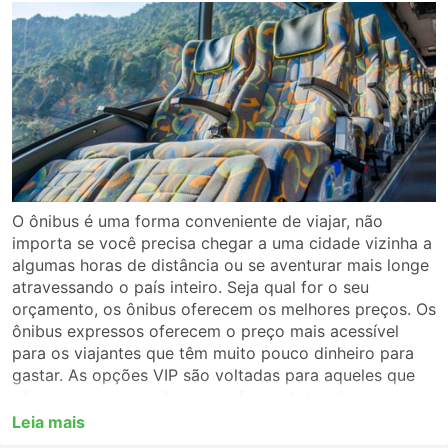
O ônibus é uma forma conveniente de viajar, não
importa se você precisa chegar a uma cidade vizinha a
algumas horas de distância ou se aventurar mais longe
atravessando o país inteiro. Seja qual for o seu
orçamento, os ônibus oferecem os melhores preços. Os
ônibus expressos oferecem o preço mais acessível
para os viajantes que têm muito pouco dinheiro para
gastar. As opções VIP são voltadas para aqueles que
não querem abrir mão do conforto. Antes de pegar um
ônibus, certifique-se de escolher o tipo de serviço que
Leia mais
melhor se adapta a você. Para uma viagem longa,