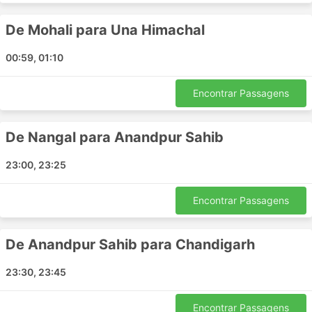
Delhi - Himachal Pradesh
De Mohali para Una Himachal
Noida - Mohali
Delhi - Panipat
00:59, 01:10
Sonipat - Kharar
Mohali - Sonipat
Encontrar Passagens
Bhuntar - Kangra
Panipat - Dharamshala
De Nangal para Anandpur Sahib
Chandigarh - McLeod Ganj
Chandigarh - Faridabad
23:00, 23:25
Dharamshala - Anandpur Sahib
Ambala - Mohali
Encontrar Passagens
Dharamshala - Panipat
Anandpur Sahib - Dharamshala
De Anandpur Sahib para Chandigarh
Dharamshala - Himachal Pradesh
Noida - Gaggal
23:30, 23:45
Punjab - Faridabad
Bhuntar - Dharamshala
Encontrar Passagens