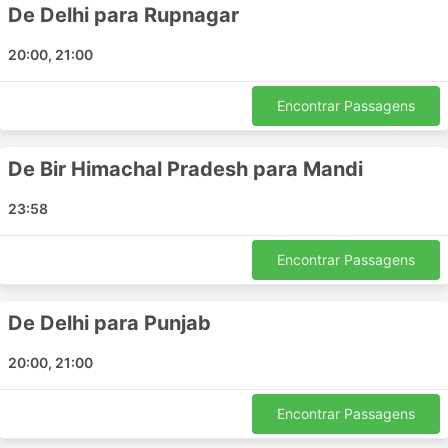
Una Himachal - Ghaziabad
De Delhi para Rupnagar
Una Himachal - Nangal
20:00, 21:00
Panipat - Chandigarh
Ghaziabad - Gaggal
Encontrar Passagens
Kullu - Gaggal
Ambala - Rupnagar
De Bir Himachal Pradesh para Mandi
Delhi - Una Himachal
Punjab - Dharamshala
23:58
McLeod Ganj - Chandigarh
Dharamshala - Faridabad
Encontrar Passagens
Chandigarh - Anandpur Sahib
Mandi - Dharamshala
De Delhi para Punjab
Manali - Jogindernagar
Amb Himachal Pradesh - Gaggal
20:00, 21:00
Gaggal - Kasol
Chandigarh - Himachal Pradesh
Encontrar Passagens
Ghaziabad - Nangal