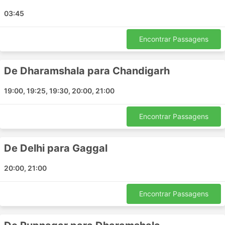
Dharamshala - Chandigarh
03:45
Ambala - Dharamshala
Palampur Himachal Pradesh - Baijnath
Encontrar Passagens
Rupnagar - Chandigarh
Himachal Pradesh - Kullu
De Dharamshala para Chandigarh
Gaggal - Manali
Manali - Bir Himachal Pradesh
19:00, 19:25, 19:30, 20:00, 21:00
Delhi - Kangra
Ambala - Ghaziabad
Encontrar Passagens
Ambala - Delhi
Ghaziabad - Ambala
De Delhi para Gaggal
Jogindernagar - Baijnath
Kullu - Nagrota Bagwan
20:00, 21:00
Mohali - Dharamshala
Manali - Mandi
Encontrar Passagens
Chandigarh - Una Himachal
Nagrota Bagwan - Himachal Pradesh