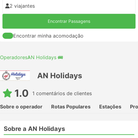
2 viajantes
Encontrar Passagens
Encontrar minha acomodação
Operadores
AN Holidays 🚌
AN Holidays
1.0
1 comentários de clientes
Sobre o operador
Rotas Populares
Estações
Pr
Sobre a AN Holidays