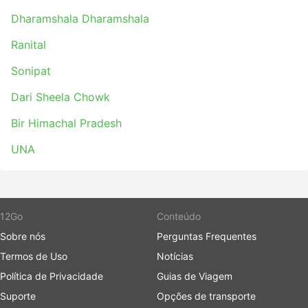
Dharamshala Dharamshala
Ranital
Sonipat
Dari Sheela Chowk
Bir Himachal Pradesh
UNA
12Go
Conteúdo
Sobre nós
Perguntas Frequentes
Termos de Uso
Notícias
Política de Privacidade
Guias de Viagem
Suporte
Opções de transporte