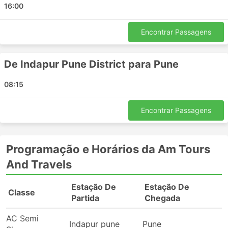
16:00
Am Tours And Travels incluem:
Indapur pune
Encontrar Passagens
Pune
Pandharpur
De Indapur Pune District para Pune
Principais Destinos da Am Tours And
08:15
Travels
Encontrar Passagens
Os ônibus da Am Tours And Travels percorre várias
rotas e aqui está a lista de algumas das mais
populares:
Programação e Horários da Am Tours
Indapur Pune District - Pune
And Travels
Pandharpur - Pune
Pune - Indapur Pune District
Estação De
Estação De
Classe
Pune - Pandharpur
Partida
Chegada
Preços de Passagens e Classes de
AC Semi
Indapur pune
Pune
0