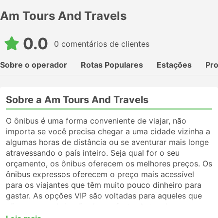
Am Tours And Travels
0.0
0 comentários de clientes
Sobre o operador
Rotas Populares
Estações
Pr
Sobre a Am Tours And Travels
O ônibus é uma forma conveniente de viajar, não
importa se você precisa chegar a uma cidade vizinha a
algumas horas de distância ou se aventurar mais longe
atravessando o país inteiro. Seja qual for o seu
orçamento, os ônibus oferecem os melhores preços. Os
ônibus expressos oferecem o preço mais acessível
para os viajantes que têm muito pouco dinheiro para
gastar. As opções VIP são voltadas para aqueles que
não querem abrir mão do conforto. Antes de pegar um
ônibus, certifique-se de escolher o tipo de serviço que