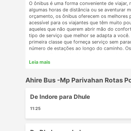
O ônibus é uma forma conveniente de viajar, 
algumas horas de distância ou se aventurar ma
orçamento, os ônibus oferecem os melhores 
acessível para os viajantes que têm muito po
aqueles que não querem abrir mão do conforto
tipo de serviço que melhor se adapta a você
primeira classe que forneça serviço sem par
número de estações ao longo do caminho. Os 
uma escolha aceitável para viagens mais curt
melhor opção. Analise o cronograma antes de 
Leia mais
por ônibus noturnos, e alguns oferecem polt
reserva de sua passagem de ônibus online co
Ahire Bus -Mp Parivahan Rotas P
viajantes irão ajudá-lo a escolher a melhor p
Estações Populares da Ahire Bu
De Indore para Dhule
As principais estações contempladas pelos ôn
11:25
Indore
Malegaon