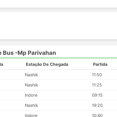
a destinos que não estão conectados por trem ou avião. A
e todo o país, e suas rotas são bem estabelecidas há muit
zes ferroviárias, pegar um ônibus não requer chegar à esta
eck-in, mesmo em rotas internacionais, não leva muito te
ito favoráveis ao viajante, e a taxa para bagagem extra, 
ormalmente não é muito alto.
 acessíveis em comparação com as passagens aéreas ou 
a de classes de passagens para todos os bolsos. As opçõe
e Bus -Mp Parivahan
o lentas e não oferecem conforto máximo, mas de qualqu
estino. Em rotas mais longas, banheiros ou paradas para
da
Estação De Chegada
Partida
 vezes artigos de higiene pessoal e cobertores estão quas
Nashik
11:50
, alguns ônibus VIP oferecem poltronas comparáveis à clas
Nashik
11:25
os reclináveis, cobertores, menos passageiros e muitas o
adável.
Indore
09:15
Nashik
19:20
Indore
10:40
ovos estão muito muitas vezes localizados fora da cidade,