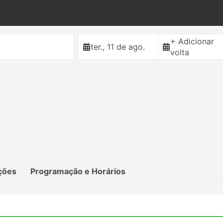
+ Adicionar
ter., 11 de ago.
volta
ções
Programação e Horários