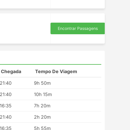
 rede
o
ção
Encontrar Passagens
mpo.
se
de
s
er
Chegada
Tempo De Viagem
e
21:40
9h 50m
se
21:40
10h 15m
utras
16:35
7h 20m
21:40
2h 20m
16:35
5h 55m
 perto