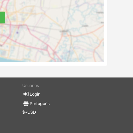
Usuários
Login
Português
$•USD