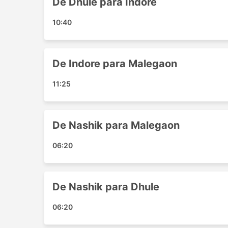
De Dhule para Indore
Dhule
Nashik
10:40
Shirpur
Principais Destinos da Ahire Bu
De Indore para Malegaon
Os ônibus da Ahire Bus -Mp Parivahan percorre
populares:
11:25
Indore - Nashik
Nashik - Dhule
De Nashik para Malegaon
Nashik - Malegaon
Nashik - Indore
06:20
Indore - Dhule
Malegaon - Indore
Dhule - Indore
De Nashik para Dhule
Indore - Malegaon
06:20
Dhule - Nashik
Malegaon - Nashik