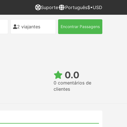
Suporte
Português
$•USD
2 viajantes
Encontrar Passagens
0.0
0 comentários de
clientes