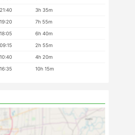
e,
21:40
3h 35m
al, e
19:20
7h 55m
ico,
18:05
6h 40m
a.
09:15
2h 55m
em
ode
10:40
4h 20m
mente
e
16:35
10h 15m
ada.
agens