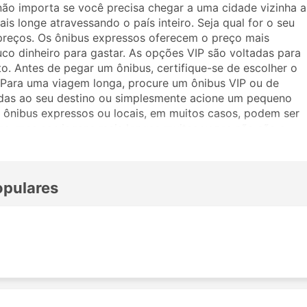
não importa se você precisa chegar a uma cidade vizinha a
is longe atravessando o país inteiro. Seja qual for o seu
preços. Os ônibus expressos oferecem o preço mais
uco dinheiro para gastar. As opções VIP são voltadas para
. Antes de pegar um ônibus, certifique-se de escolher o
. Para uma viagem longa, procure um ônibus VIP ou de
adas ao seu destino ou simplesmente acione um pequeno
ônibus expressos ou locais, em muitos casos, podem ser
as, mas as viagens mais longas muitas vezes não são a
viajar, pois muitos destinos de longo curso são atendidos
ronas mais amplas ou ótimas para dormir na viagem. Faça a
m a Ahire Bus -Mp Parivahan. Os comentários de outros
opulares
assagem e classe de ônibus.
s -Mp Parivahan
ibus da Ahire Bus -Mp Parivahan incluem: