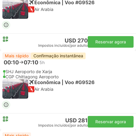
Econômica | Voo #G9526
Air Arabia
USD 270
Reservar agora
Impostos incluídos
|
por adulto
Mais rápido
Confirmação instantânea
00:10
07:10
5h
SHJ Aeroporto de Xarja
CGP Chittagong Aeroporto
Econômica | Voo #G9526
Air Arabia
USD 281
Reservar agora
Impostos incluídos
|
por adulto
Mais rápido