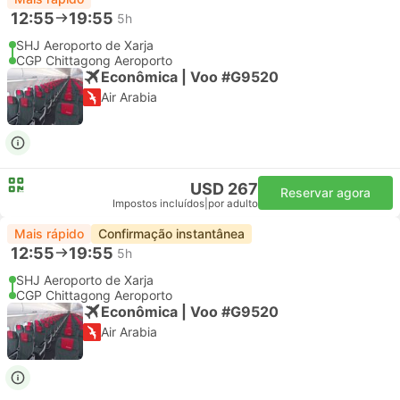
12:55
19:55
5h
SHJ Aeroporto de Xarja
CGP Chittagong Aeroporto
Econômica | Voo #G9520
Air Arabia
USD 267
Reservar agora
Impostos incluídos
|
por adulto
Mais rápido
Confirmação instantânea
12:55
19:55
5h
SHJ Aeroporto de Xarja
CGP Chittagong Aeroporto
Econômica | Voo #G9520
Air Arabia