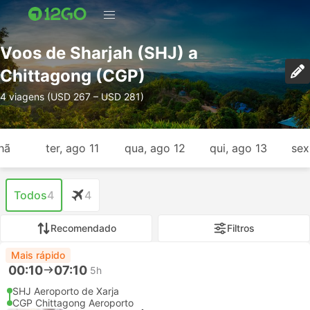
Voos de Sharjah (SHJ) a
Chittagong (CGP)
4 viagens (USD 267 – USD 281)
hã
ter, ago 11
qua, ago 12
qui, ago 13
sex
Todos
4
4
Recomendado
Filtros
Mais rápido
00:10
07:10
5h
SHJ Aeroporto de Xarja
CGP Chittagong Aeroporto