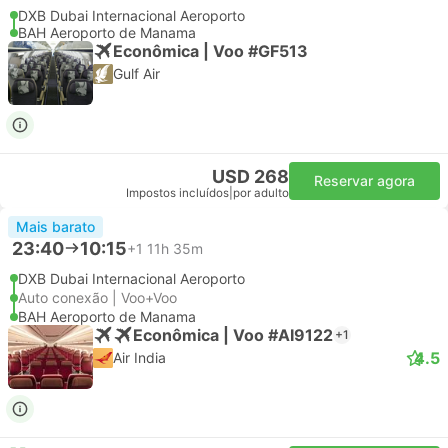
DXB Dubai Internacional Aeroporto
BAH Aeroporto de Manama
Econômica | Voo #GF513
Gulf Air
USD 268
Reservar agora
Impostos incluídos
|
por adulto
Mais barato
23:40
10:15
+1
11h 35m
DXB Dubai Internacional Aeroporto
Auto conexão | Voo+Voo
BAH Aeroporto de Manama
Econômica | Voo #AI9122
+1
4.5
Air India