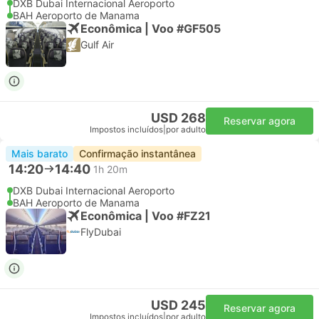
DXB Dubai Internacional Aeroporto
BAH Aeroporto de Manama
Econômica | Voo #GF505
Gulf Air
USD 268
Reservar agora
Impostos incluídos
|
por adulto
Mais barato
Confirmação instantânea
14:20
14:40
1h 20m
DXB Dubai Internacional Aeroporto
BAH Aeroporto de Manama
Econômica | Voo #FZ21
FlyDubai
USD 245
Reservar agora
Impostos incluídos
|
por adulto