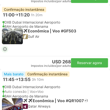
Impostos incluídos
|
por adulto
Confirmação instantânea
11:00
11:20
1h 20m
DXB Dubai Internacional Aeroporto
BAH Aeroporto de Manama
Econômica | Voo #GF503
Gulf Air
USD 268
Reservar agora
Impostos incluídos
|
por adulto
Mais barato
Confirmação instantânea
11:45
13:55
3h 10m
DXB Dubai Internacional Aeroporto
Auto conexão | Voo+Voo
BAH Aeroporto de Manama
Econômica | Voo #QR1007
+1
Qatar Airways