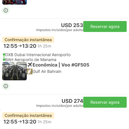
USD 253
Reservar agora
Impostos incluídos
|
por adulto
Confirmação instantânea
12:55
13:20
1h 25m
DXB Dubai Internacional Aeroporto
BAH Aeroporto de Manama
Econômica | Voo #GF505
Gulf Air Bahrain
USD 274
Reservar agora
Impostos incluídos
|
por adulto
Confirmação instantânea
12:55
13:20
1h 25m