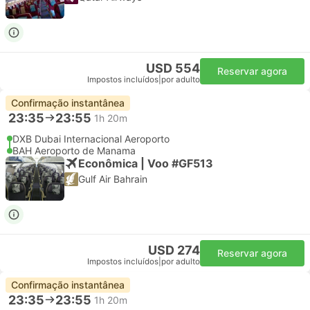
USD 554
Reservar agora
Impostos incluídos
|
por adulto
Confirmação instantânea
23:35
23:55
1h 20m
DXB Dubai Internacional Aeroporto
BAH Aeroporto de Manama
Econômica | Voo #GF513
Gulf Air Bahrain
USD 274
Reservar agora
Impostos incluídos
|
por adulto
Confirmação instantânea
23:35
23:55
1h 20m