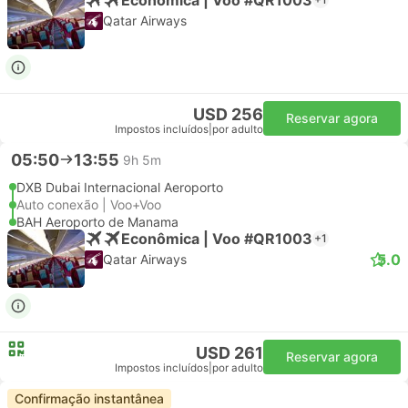
Qatar Airways
USD 256
Reservar agora
Impostos incluídos
|
por adulto
05:50
13:55
9h 5m
DXB Dubai Internacional Aeroporto
Auto conexão | Voo+Voo
BAH Aeroporto de Manama
Econômica | Voo #QR1003
+1
5.0
Qatar Airways
USD 261
Reservar agora
Impostos incluídos
|
por adulto
Confirmação instantânea