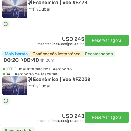
Econômica | Voo #FZ29
FlyDubai
USD 245
Reservar agora
Impostos incluídos
|
por adulto
Mais barato
Confirmação instantânea
Recomendado
00:20
00:40
1h 20m
DXB Dubai Internacional Aeroporto
BAH Aeroporto de Manama
Econômica | Voo #FZ029
FlyDubai
USD 243
Reservar agora
Impostos incluídos
|
por adulto
Recomendado