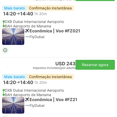
Mais barato
Confirmação instantânea
14:20
14:40
1h 20m
DXB Dubai Internacional Aeroporto
BAH Aeroporto de Manama
Econômica | Voo #FZ021
FlyDubai
USD 243
Reservar agora
Impostos incluídos
|
por adulto
Mais barato
Confirmação instantânea
14:20
14:40
1h 20m
DXB Dubai Internacional Aeroporto
BAH Aeroporto de Manama
Econômica | Voo #FZ21
FlyDubai