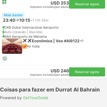
USD 253
Reservar agora
Impostos incluídos
|
por adulto
Mais barato
23:40
10:15
+1
11h 35m
DXB Dubai Internacional Aeroporto
Auto conexão | Voo+Voo
BAH Aeroporto de Manama
Econômica | Voo #AI9122
+1
Air India
USD 246
Reservar agora
Impostos incluídos
|
por adulto
Coisas para fazer em Durrat Al Bahrain
Powered by
GetYourGuide