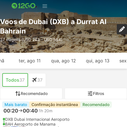
Voos de Dubai (DXB) a Durrat Al
Bahrain
37 viagens (USD 243 – USD 554)
hã
ter, ago 11
qua, ago 12
qui, ago 13
sex
Todos
37
37
Recomendado
Filtros
Mais barato
Confirmação instantânea
Recomendado
00:20
00:40
1h 20m
DXB Dubai Internacional Aeroporto
BAH Aeroporto de Manama