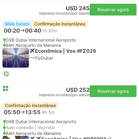
USD 245
Reservar agora
Impostos incluídos
|
por adulto
Mais barato
Confirmação instantânea
00:20
00:40
1h 20m
DXB Dubai Internacional Aeroporto
BAH Aeroporto de Manama
Econômica | Voo #FZ029
FlyDubai
USD 252
Reservar agora
Impostos incluídos
|
por adulto
Confirmação instantânea
05:50
13:55
9h 5m
DXB Dubai Internacional Aeroporto
Auto conexão | Voo+Voo
BAH Aeroporto de Manama
Econômica | Voo #QR1003
+1