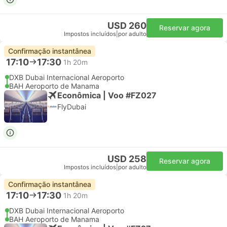
USD 260
Reservar agora
Impostos incluídos
|
por adulto
Confirmação instantânea
17:10
17:30
1h 20m
DXB Dubai Internacional Aeroporto
BAH Aeroporto de Manama
Econômica | Voo #FZ027
FlyDubai
USD 258
Reservar agora
Impostos incluídos
|
por adulto
Confirmação instantânea
17:10
17:30
1h 20m
DXB Dubai Internacional Aeroporto
BAH Aeroporto de Manama