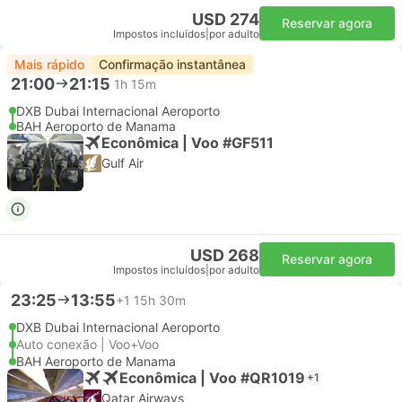
USD 274
Reservar agora
Impostos incluídos
|
por adulto
Mais rápido
Confirmação instantânea
21:00
21:15
1h 15m
DXB Dubai Internacional Aeroporto
BAH Aeroporto de Manama
Econômica | Voo #GF511
Gulf Air
USD 268
Reservar agora
Impostos incluídos
|
por adulto
23:25
13:55
+1
15h 30m
DXB Dubai Internacional Aeroporto
Auto conexão | Voo+Voo
BAH Aeroporto de Manama
Econômica | Voo #QR1019
+1
Qatar Airways