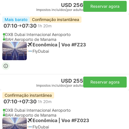
USD 256
Reservar agora
Impostos incluídos
|
por adulto
Mais barato
Confirmação instantânea
07:10
07:30
1h 20m
DXB Dubai Internacional Aeroporto
BAH Aeroporto de Manama
Econômica | Voo #FZ23
FlyDubai
USD 255
Reservar agora
Impostos incluídos
|
por adulto
Confirmação instantânea
07:10
07:30
1h 20m
DXB Dubai Internacional Aeroporto
BAH Aeroporto de Manama
Econômica | Voo #FZ023
FlyDubai