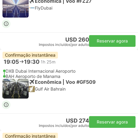
Econômica | Voo #FZ27
FlyDubai
USD 260
Reservar agora
Impostos incluídos
|
por adulto
Confirmação instantânea
19:05
19:30
1h 25m
DXB Dubai Internacional Aeroporto
BAH Aeroporto de Manama
Econômica | Voo #GF509
Gulf Air Bahrain
USD 274
Reservar agora
Impostos incluídos
|
por adulto
Confirmação instantânea