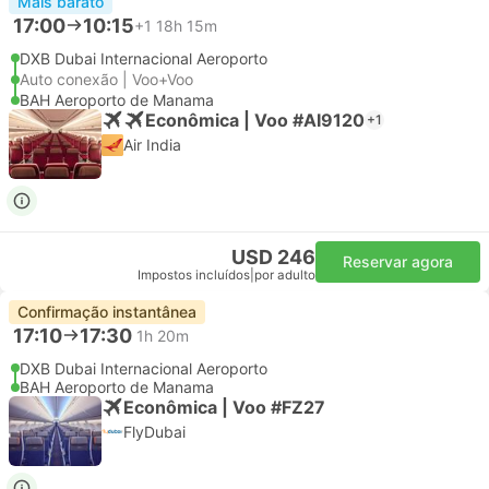
Mais barato
17:00
10:15
+1
18h 15m
DXB Dubai Internacional Aeroporto
Auto conexão | Voo+Voo
BAH Aeroporto de Manama
Econômica | Voo #AI9120
+1
Air India
USD 246
Reservar agora
Impostos incluídos
|
por adulto
Confirmação instantânea
17:10
17:30
1h 20m
DXB Dubai Internacional Aeroporto
BAH Aeroporto de Manama
Econômica | Voo #FZ27
FlyDubai