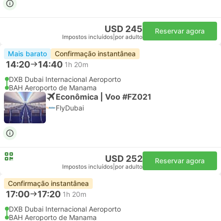
USD 245
Reservar agora
Impostos incluídos
|
por adulto
Mais barato
Confirmação instantânea
14:20
14:40
1h 20m
DXB Dubai Internacional Aeroporto
BAH Aeroporto de Manama
Econômica | Voo #FZ021
FlyDubai
USD 252
Reservar agora
Impostos incluídos
|
por adulto
Confirmação instantânea
17:00
17:20
1h 20m
DXB Dubai Internacional Aeroporto
BAH Aeroporto de Manama