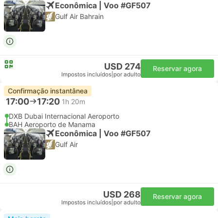
Econômica | Voo #GF507
Gulf Air Bahrain
USD 274
Reservar agora
Impostos incluídos
|
por adulto
Confirmação instantânea
17:00
17:20
1h 20m
DXB Dubai Internacional Aeroporto
BAH Aeroporto de Manama
Econômica | Voo #GF507
Gulf Air
USD 268
Reservar agora
Impostos incluídos
|
por adulto