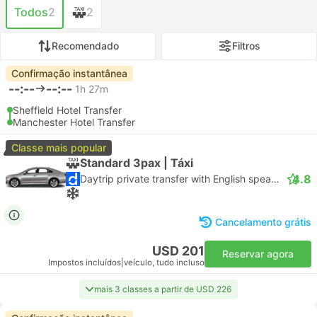
Todos
2
2
Recomendado
Filtros
Confirmação instantânea
--:--
--:--
1h 27m
Sheffield Hotel Transfer
Manchester Hotel Transfer
Classe mais popular
Standard 3pax | Táxi
4.8
Daytrip private transfer with English speaking driver
Cancelamento grátis
USD 201
Reservar agora
Impostos incluídos
|
veículo, tudo incluso
mais 3 classes a partir de USD 226