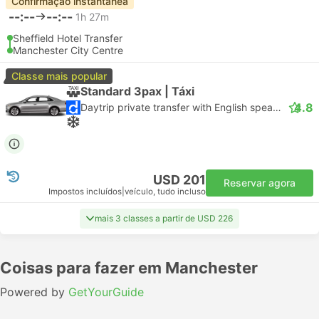
Confirmação instantânea
--:--
--:--
1h 27m
Sheffield Hotel Transfer
Manchester City Centre
Classe mais popular
Standard 3pax | Táxi
4.8
Daytrip private transfer with English speaking driver
USD 201
Reservar agora
Impostos incluídos
|
veículo, tudo incluso
mais 3 classes a partir de USD 226
Coisas para fazer em Manchester
Powered by
GetYourGuide