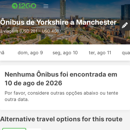
Ônibus de Yorkshire a Manchester
2 viagens (USD 201 – USD 408)
hã
dom, ago 9
seg, ago 10
ter, ago 11
qua
Nenhuma Ônibus foi encontrada em
10 de ago de 2026
Por favor, considere outras opções abaixo ou tente
outra data.
Alternative travel options for this route