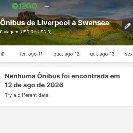
Ônibus de Liverpool a Swansea
0 viagem (USD 0 – USD 0)
hã
ter, ago 11
qua, ago 12
qui, ago 13
sex
Nenhuma Ônibus foi encontrada em
12 de ago de 2026
Try a different date.