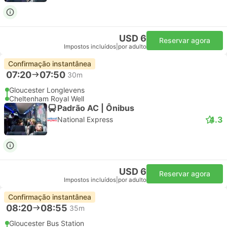
USD 6
Reservar agora
Impostos incluídos
|
por adulto
Confirmação instantânea
07:20
07:50
30m
Gloucester Longlevens
Cheltenham Royal Well
Padrão AC | Ônibus
4.3
National Express
USD 6
Reservar agora
Impostos incluídos
|
por adulto
Confirmação instantânea
08:20
08:55
35m
Gloucester Bus Station