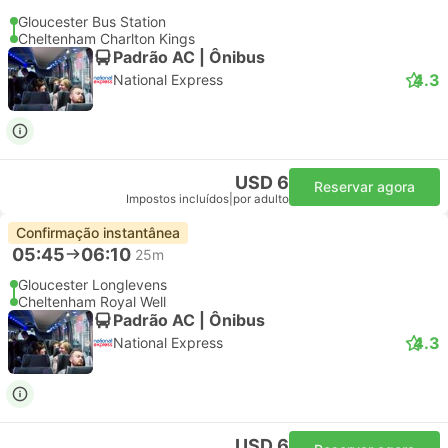
Gloucester Bus Station
Cheltenham Charlton Kings
Padrão AC | Ônibus
4.3
National Express
USD 6
Reservar agora
Impostos incluídos
|
por adulto
Confirmação instantânea
05:45
06:10
25m
Gloucester Longlevens
Cheltenham Royal Well
Padrão AC | Ônibus
4.3
National Express
USD 6