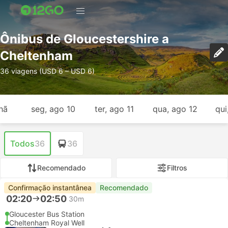
Ônibus de Gloucestershire a
Cheltenham
36 viagens (USD 6 – USD 6)
hã
seg, ago 10
ter, ago 11
qua, ago 12
qui
Todos
36
36
Recomendado
Filtros
Confirmação instantânea
Recomendado
02:20
02:50
30m
Gloucester Bus Station
Cheltenham Royal Well