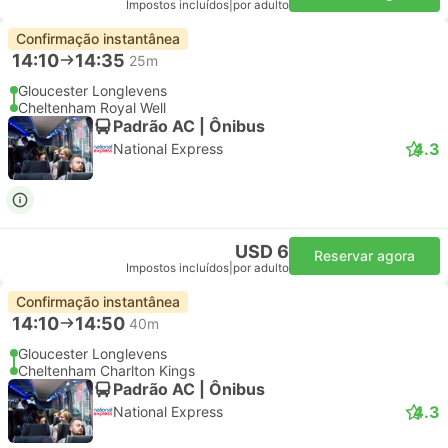
Impostos incluídos
|
por adulto
Confirmação instantânea
14:10
14:35
25m
Gloucester Longlevens
Cheltenham Royal Well
Padrão AC | Ônibus
4.3
National Express
USD 6
Reservar agora
Impostos incluídos
|
por adulto
Confirmação instantânea
14:10
14:50
40m
Gloucester Longlevens
Cheltenham Charlton Kings
Padrão AC | Ônibus
4.3
National Express