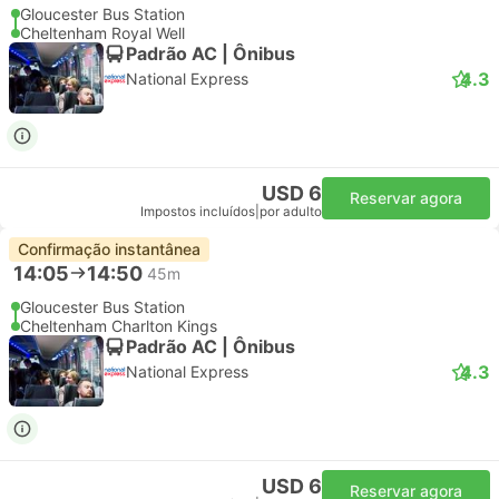
Gloucester Bus Station
Cheltenham Royal Well
Padrão AC | Ônibus
4.3
National Express
USD 6
Reservar agora
Impostos incluídos
|
por adulto
Confirmação instantânea
14:05
14:50
45m
Gloucester Bus Station
Cheltenham Charlton Kings
Padrão AC | Ônibus
4.3
National Express
USD 6
Reservar agora