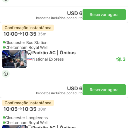
USD 6
Reservar agora
Impostos incluídos
|
por adulto
Confirmação instantânea
10:00
10:35
35m
Gloucester Bus Station
Cheltenham Royal Well
Padrão AC | Ônibus
4.3
National Express
USD 6
Reservar agora
Impostos incluídos
|
por adulto
Confirmação instantânea
10:05
10:35
30m
Gloucester Longlevens
Cheltenham Royal Well
Padrão AC | Ônibus