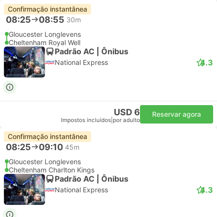
Confirmação instantânea
08:25
08:55
30m
Gloucester Longlevens
Cheltenham Royal Well
Padrão AC | Ônibus
4.3
National Express
USD 6
Reservar agora
Impostos incluídos
|
por adulto
Confirmação instantânea
08:25
09:10
45m
Gloucester Longlevens
Cheltenham Charlton Kings
Padrão AC | Ônibus
4.3
National Express