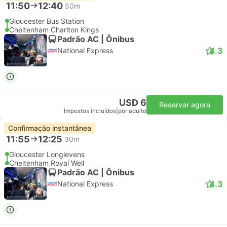
11:50
12:40
50m
Gloucester Bus Station
Cheltenham Charlton Kings
Padrão AC | Ônibus
4.3
National Express
USD 6
Reservar agora
Impostos incluídos
|
por adulto
Confirmação instantânea
11:55
12:25
30m
Gloucester Longlevens
Cheltenham Royal Well
Padrão AC | Ônibus
4.3
National Express