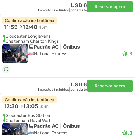
USD 6
Reservar agora
Impostos incluídos
|
por adulto
Confirmação instantânea
11:55
12:40
45m
Gloucester Longlevens
Cheltenham Charlton Kings
Padrão AC | Ônibus
4.3
National Express
USD 6
Reservar agora
Impostos incluídos
|
por adulto
Confirmação instantânea
12:30
13:05
35m
Gloucester Bus Station
Cheltenham Royal Well
Padrão AC | Ônibus
4.3
National Express