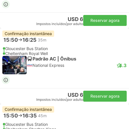
USD 6
Reservar agora
Impostos incluídos
|
por adulto
Confirmação instantânea
15:50
16:25
35m
Gloucester Bus Station
Cheltenham Royal Well
Padrão AC | Ônibus
4.3
National Express
USD 6
Reservar agora
Impostos incluídos
|
por adulto
Confirmação instantânea
15:50
16:35
45m
Gloucester Bus Station