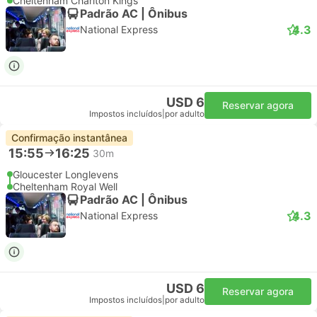
Cheltenham Charlton Kings
Padrão AC | Ônibus
4.3
National Express
USD 6
Reservar agora
Impostos incluídos
|
por adulto
Confirmação instantânea
15:55
16:25
30m
Gloucester Longlevens
Cheltenham Royal Well
Padrão AC | Ônibus
4.3
National Express
USD 6
Reservar agora
Impostos incluídos
|
por adulto