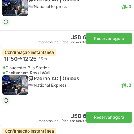
4.3
National Express
USD 6
Reservar agora
Impostos incluídos
|
por adulto
Confirmação instantânea
11:50
12:25
35m
Gloucester Bus Station
Cheltenham Royal Well
Padrão AC | Ônibus
4.3
National Express
USD 6
Reservar agora
Impostos incluídos
|
por adulto
Confirmação instantânea