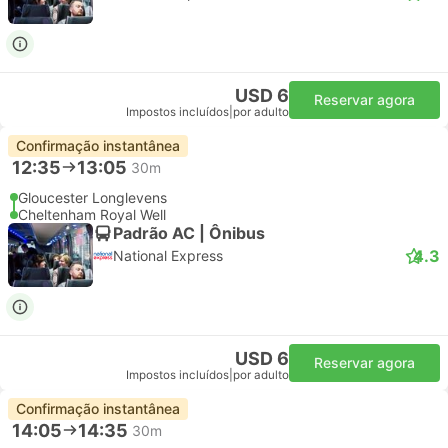
USD 6
Reservar agora
Impostos incluídos
|
por adulto
Confirmação instantânea
12:35
13:05
30m
Gloucester Longlevens
Cheltenham Royal Well
Padrão AC | Ônibus
4.3
National Express
USD 6
Reservar agora
Impostos incluídos
|
por adulto
Confirmação instantânea
14:05
14:35
30m