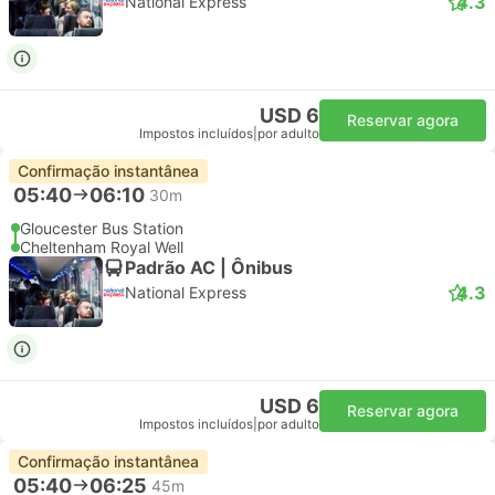
4.3
National Express
USD 6
Reservar agora
Impostos incluídos
|
por adulto
Confirmação instantânea
05:40
06:10
30m
Gloucester Bus Station
Cheltenham Royal Well
Padrão AC | Ônibus
4.3
National Express
USD 6
Reservar agora
Impostos incluídos
|
por adulto
Confirmação instantânea
05:40
06:25
45m