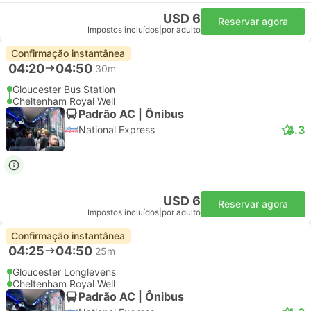
USD 6
Reservar agora
Impostos incluídos
|
por adulto
Confirmação instantânea
04:20
04:50
30m
Gloucester Bus Station
Cheltenham Royal Well
Padrão AC | Ônibus
4.3
National Express
USD 6
Reservar agora
Impostos incluídos
|
por adulto
Confirmação instantânea
04:25
04:50
25m
Gloucester Longlevens
Cheltenham Royal Well
Padrão AC | Ônibus