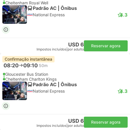
Cheltenham Royal Well
Padrão AC | Ônibus
4.3
National Express
USD 6
Reservar agora
Impostos incluídos
|
por adulto
Confirmação instantânea
08:20
09:10
50m
Gloucester Bus Station
Cheltenham Charlton Kings
Padrão AC | Ônibus
4.3
National Express
USD 6
Reservar agora
Impostos incluídos
|
por adulto