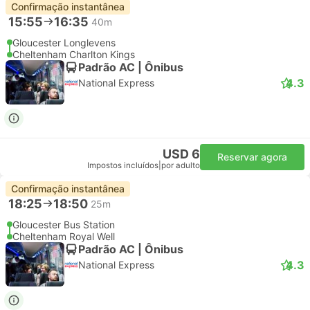
Confirmação instantânea
15:55
16:35
40m
Gloucester Longlevens
Cheltenham Charlton Kings
Padrão AC | Ônibus
4.3
National Express
USD 6
Reservar agora
Impostos incluídos
|
por adulto
Confirmação instantânea
18:25
18:50
25m
Gloucester Bus Station
Cheltenham Royal Well
Padrão AC | Ônibus
4.3
National Express