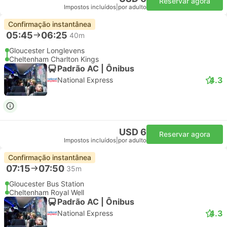
Reservar agora
Impostos incluídos
|
por adulto
Confirmação instantânea
05:45
06:25
40m
Gloucester Longlevens
Cheltenham Charlton Kings
Padrão AC | Ônibus
4.3
National Express
USD 6
Reservar agora
Impostos incluídos
|
por adulto
Confirmação instantânea
07:15
07:50
35m
Gloucester Bus Station
Cheltenham Royal Well
Padrão AC | Ônibus
4.3
National Express