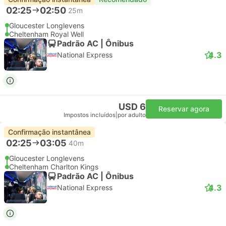
02:25
02:50
25m
Gloucester Longlevens
Cheltenham Royal Well
Padrão AC | Ônibus
4.3
National Express
USD 6
Reservar agora
Impostos incluídos
|
por adulto
Confirmação instantânea
02:25
03:05
40m
Gloucester Longlevens
Cheltenham Charlton Kings
Padrão AC | Ônibus
4.3
National Express