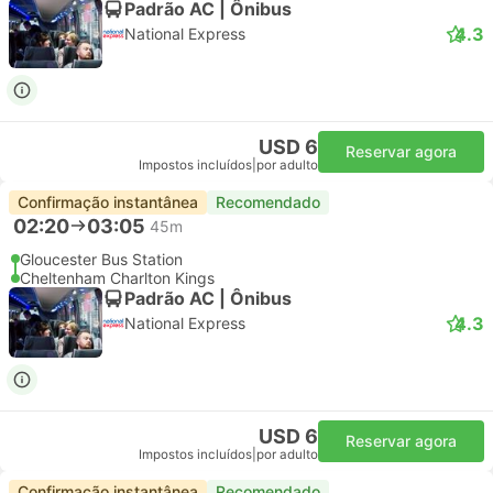
Padrão AC | Ônibus
4.3
National Express
USD 6
Reservar agora
Impostos incluídos
|
por adulto
Confirmação instantânea
Recomendado
02:20
03:05
45m
Gloucester Bus Station
Cheltenham Charlton Kings
Padrão AC | Ônibus
4.3
National Express
USD 6
Reservar agora
Impostos incluídos
|
por adulto
Confirmação instantânea
Recomendado