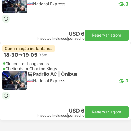
4.3
National Express
USD 6
Reservar agora
Impostos incluídos
|
por adulto
Confirmação instantânea
18:30
19:05
35m
Gloucester Longlevens
Cheltenham Charlton Kings
Padrão AC | Ônibus
4.3
National Express
USD 6
Reservar agora
Impostos incluídos
|
por adulto