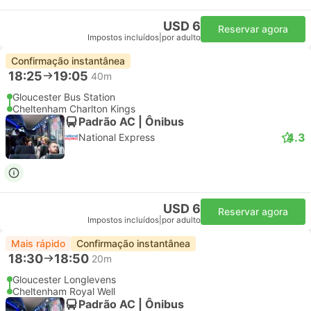
USD 6
Reservar agora
Impostos incluídos
|
por adulto
Confirmação instantânea
18:25
19:05
40m
Gloucester Bus Station
Cheltenham Charlton Kings
Padrão AC | Ônibus
4.3
National Express
USD 6
Reservar agora
Impostos incluídos
|
por adulto
Mais rápido
Confirmação instantânea
18:30
18:50
20m
Gloucester Longlevens
Cheltenham Royal Well
Padrão AC | Ônibus