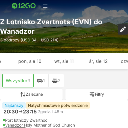
Z Lotnisko Zvartnots (EVN) do
Wanadzor
3 podróży (USD 34 – USD 214)
o
pon, sie 10
wt, sie 11
śr, sie 12
czw
Wszystko
3
1
2
Zalecane
Filtry
Najtańszy
Natychmiastowe potwierdzenie
20:30
23:15
2godz. i 45m
Port lotniczy Zwartnoc
Vanadzor Holy Mother of God Church