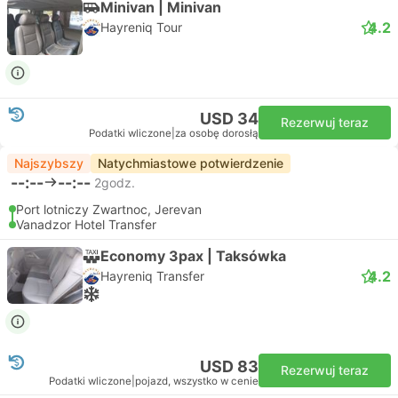
Minivan | Minivan
4.2
Hayreniq Tour
USD 34
Rezerwuj teraz
Podatki wliczone
|
za osobę dorosłą
Najszybszy
Natychmiastowe potwierdzenie
--:--
--:--
2godz.
Port lotniczy Zwartnoc, Jerevan
Vanadzor Hotel Transfer
Economy 3pax | Taksówka
4.2
Hayreniq Transfer
USD 83
Rezerwuj teraz
Podatki wliczone
|
pojazd, wszystko w cenie