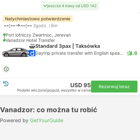
jeszcze 4 klasy od USD 142
Natychmiastowe potwierdzenie
--:--
--:--
2godz. i 8m
Port lotniczy Zwartnoc, Jerevan
Vanadzor Hotel Transfer
Standard 3pax | Taksówka
4.8
Daytrip private transfer with English speaking driver
USD 95
Rezerwuj teraz
Podatki wliczone
|
pojazd, wszystko w cenie
Vanadzor: co można tu robić
Powered by
GetYourGuide