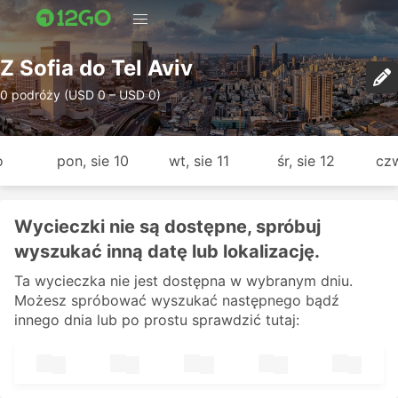
Z Sofia do Tel Aviv
0 podróży (USD 0 – USD 0)
o
pon, sie 10
wt, sie 11
śr, sie 12
czw
Wycieczki nie są dostępne, spróbuj
wyszukać inną datę lub lokalizację.
Ta wycieczka nie jest dostępna w wybranym dniu.
Możesz spróbować wyszukać następnego bądź
innego dnia lub po prostu sprawdzić tutaj: