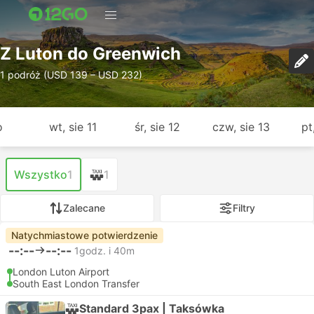
Z Luton do Greenwich
1 podróż (USD 139 – USD 232)
o
wt, sie 11
śr, sie 12
czw, sie 13
pt
Wszystko
1
1
Zalecane
Filtry
Natychmiastowe potwierdzenie
--:--
--:--
1godz. i 40m
London Luton Airport
South East London Transfer
Standard 3pax | Taksówka