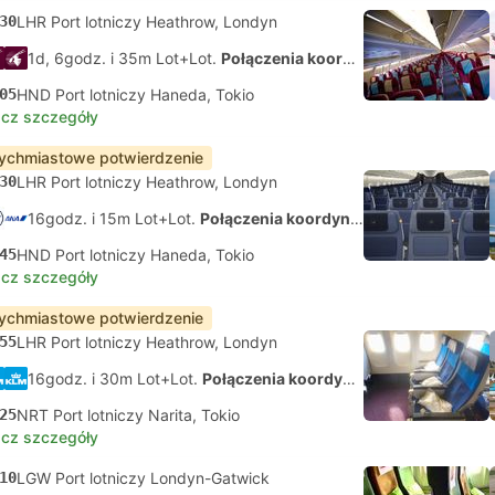
30
LHR Port lotniczy Heathrow, Londyn
1d, 6godz. i 35m Lot+Lot.
Połączenia koordynowane na własną rękę
05
HND Port lotniczy Haneda, Tokio
cz szczegóły
ychmiastowe potwierdzenie
30
LHR Port lotniczy Heathrow, Londyn
16godz. i 15m Lot+Lot.
Połączenia koordynowane na własną rękę
45
HND Port lotniczy Haneda, Tokio
cz szczegóły
ychmiastowe potwierdzenie
55
LHR Port lotniczy Heathrow, Londyn
16godz. i 30m Lot+Lot.
Połączenia koordynowane na własną rękę
25
NRT Port lotniczy Narita, Tokio
cz szczegóły
10
LGW Port lotniczy Londyn-Gatwick