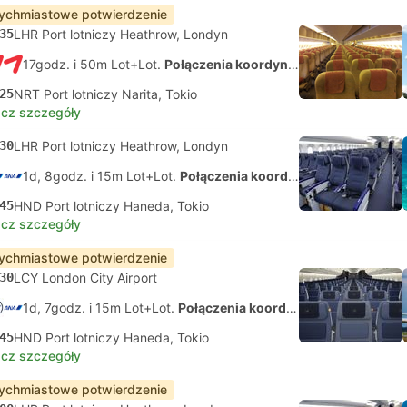
ychmiastowe potwierdzenie
35
LHR Port lotniczy Heathrow, Londyn
17godz. i 50m Lot+Lot.
Połączenia koordynowane na własną rękę
25
NRT Port lotniczy Narita, Tokio
cz szczegóły
30
LHR Port lotniczy Heathrow, Londyn
1d, 8godz. i 15m Lot+Lot.
Połączenia koordynowane na własną rękę
45
HND Port lotniczy Haneda, Tokio
cz szczegóły
ychmiastowe potwierdzenie
30
LCY London City Airport
1d, 7godz. i 15m Lot+Lot.
Połączenia koordynowane na własną rękę
45
HND Port lotniczy Haneda, Tokio
cz szczegóły
ychmiastowe potwierdzenie