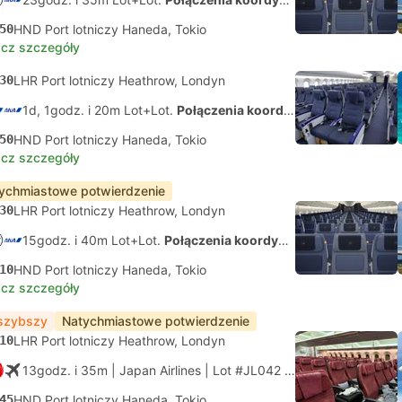
50
HND Port lotniczy Haneda, Tokio
cz szczegóły
30
LHR Port lotniczy Heathrow, Londyn
1d, 1godz. i 20m Lot+Lot.
Połączenia koordynowane na własną rękę
50
HND Port lotniczy Haneda, Tokio
cz szczegóły
ychmiastowe potwierdzenie
30
LHR Port lotniczy Heathrow, Londyn
15godz. i 40m Lot+Lot.
Połączenia koordynowane na własną rękę
10
HND Port lotniczy Haneda, Tokio
cz szczegóły
szybszy
Natychmiastowe potwierdzenie
10
LHR Port lotniczy Heathrow, Londyn
13godz. i 35m
| Japan Airlines
|
Lot #JL042
|
Economy
45
HND Port lotniczy Haneda, Tokio