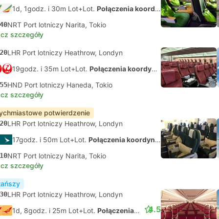
1d, 1godz. i 30m Lot+Lot.
Połączenia koordynowane na własną rękę
40
NRT Port lotniczy Narita, Tokio
cz szczegóły
20
LHR Port lotniczy Heathrow, Londyn
19godz. i 35m Lot+Lot.
Połączenia koordynowane na własną rękę
55
HND Port lotniczy Haneda, Tokio
cz szczegóły
ychmiastowe potwierdzenie
20
LHR Port lotniczy Heathrow, Londyn
17godz. i 50m Lot+Lot.
Połączenia koordynowane na własną rękę
10
NRT Port lotniczy Narita, Tokio
cz szczegóły
tańszy
30
LHR Port lotniczy Heathrow, Londyn
4.5
1d, 8godz. i 25m Lot+Lot.
Połączenia koordynowane na własną rękę