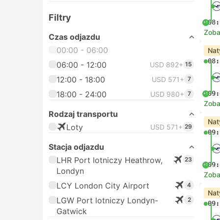
Filtry
08:
+1
Zoba
Czas odjazdu
00:00 - 06:00
Nat
08:
06:00 - 12:00
USD 892+
15
12:00 - 18:00
USD 571+
7
18:00 - 24:00
09:
USD 980+
7
+1
Zoba
Rodzaj transportu
Nat
Loty
USD 571+
29
09:
Stacja odjazdu
LHR Port lotniczy Heathrow,
23
09:
+1
Londyn
Zoba
LCY London City Airport
4
Nat
LGW Port lotniczy Londyn-
2
09:
Gatwick