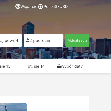
Wsparcie
Polski
$•USD
aj powrót
2 podróżni
Aktualizacja
sie 13
pt, sie 14
Wybór daty