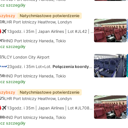
cz szczegóły
szybszy
Natychmiastowe potwierdzenie
10
LHR Port lotniczy Heathrow, Londyn
13godz. i 35m
| Japan Airlines
|
Lot #JL42
|
Economy
45
HND Port lotniczy Haneda, Tokio
cz szczegóły
15
LCY London City Airport
23godz. i 35m Lot+Lot.
Połączenia koordynowane na własną rękę
50
HND Port lotniczy Haneda, Tokio
cz szczegóły
szybszy
Natychmiastowe potwierdzenie
25
LHR Port lotniczy Heathrow, Londyn
13godz. i 35m
| Japan Airlines
|
Lot #JL7082
|
Economy
00
HND Port lotniczy Haneda, Tokio
cz szczegóły