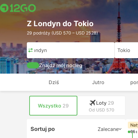
Z Londyn do Tokio
29 podróży (USD 570 – USD 2528)
Londyn
Tokio
Znajdź mój nocleg
Dziś
Jutro
pon
Loty
29
Wszystko
29
Od USD 570
Nat
Sortuj po
Zalecane
06: