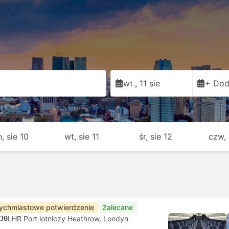
wt., 11 sie
+ Dod
, sie 10
wt, sie 11
śr, sie 12
czw, 
ychmiastowe potwierdzenie
Zalecane
30
LHR Port lotniczy Heathrow, Londyn