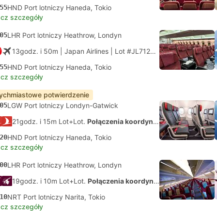
55
HND Port lotniczy Haneda, Tokio
cz szczegóły
05
LHR Port lotniczy Heathrow, Londyn
13godz. i 50m
| Japan Airlines
|
Lot #JL7120
|
Economy
55
HND Port lotniczy Haneda, Tokio
cz szczegóły
ychmiastowe potwierdzenie
05
LGW Port lotniczy Londyn-Gatwick
21godz. i 15m Lot+Lot.
Połączenia koordynowane na własną rękę
20
HND Port lotniczy Haneda, Tokio
cz szczegóły
00
LHR Port lotniczy Heathrow, Londyn
19godz. i 10m Lot+Lot.
Połączenia koordynowane na własną rękę
10
NRT Port lotniczy Narita, Tokio
cz szczegóły