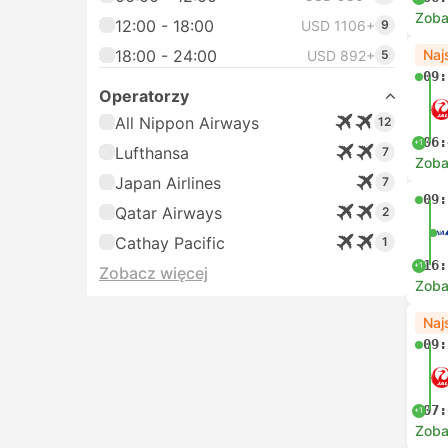
Zoba
12:00 - 18:00
USD 1106+
9
18:00 - 24:00
Naj
USD 892+
5
09:
Operatorzy
All Nippon Airways
12
06:
+1
Lufthansa
7
Zoba
Japan Airlines
7
09:
Qatar Airways
2
Cathay Pacific
1
16:
+1
Zobacz więcej
Zoba
Naj
09:
07:
+1
Zoba