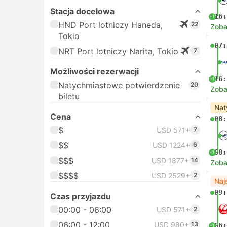
Stacja docelowa
16:
+1
HND Port lotniczy Haneda,
22
Zoba
Tokio
07:
NRT Port lotniczy Narita, Tokio
7
Możliwości rezerwacji
16:
+1
Natychmiastowe potwierdzenie
20
Zoba
biletu
Nat
Cena
08:
$
USD 571+
7
$$
USD 1224+
6
08:
+1
$$$
USD 1877+
14
Zoba
$$$$
USD 2529+
2
Naj
09:
Czas przyjazdu
00:00 - 06:00
USD 571+
2
06:00 - 12:00
USD 980+
13
06:
+1