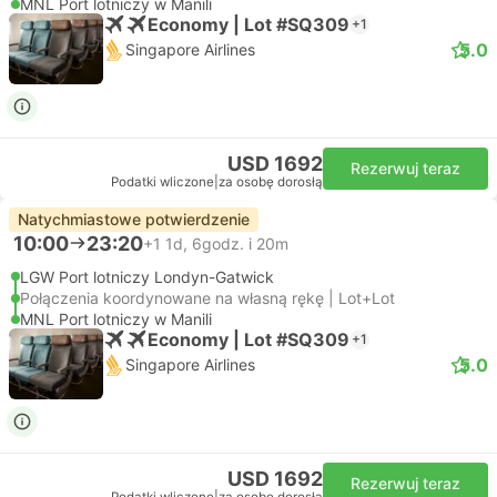
MNL Port lotniczy w Manili
Economy | Lot #SQ309
+1
5.0
Singapore Airlines
USD 1692
Rezerwuj teraz
Podatki wliczone
|
za osobę dorosłą
Natychmiastowe potwierdzenie
10:00
23:20
+1
1d, 6godz. i 20m
LGW Port lotniczy Londyn-Gatwick
Połączenia koordynowane na własną rękę | Lot+Lot
MNL Port lotniczy w Manili
Economy | Lot #SQ309
+1
5.0
Singapore Airlines
USD 1692
Rezerwuj teraz