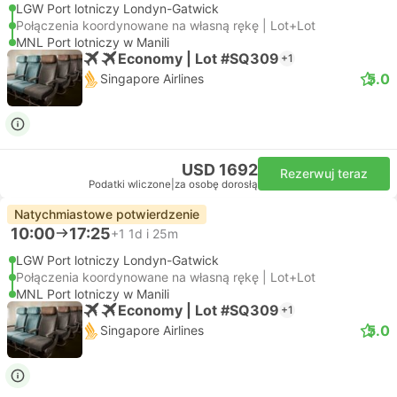
LGW Port lotniczy Londyn-Gatwick
Połączenia koordynowane na własną rękę | Lot+Lot
MNL Port lotniczy w Manili
Economy | Lot #SQ309
+1
5.0
Singapore Airlines
USD 1692
Rezerwuj teraz
Podatki wliczone
|
za osobę dorosłą
Natychmiastowe potwierdzenie
10:00
17:25
+1
1d i 25m
LGW Port lotniczy Londyn-Gatwick
Połączenia koordynowane na własną rękę | Lot+Lot
MNL Port lotniczy w Manili
Economy | Lot #SQ309
+1
5.0
Singapore Airlines