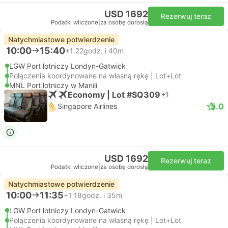
USD 1692
Rezerwuj teraz
Podatki wliczone
|
za osobę dorosłą
Natychmiastowe potwierdzenie
10:00
15:40
+1
22godz. i 40m
LGW Port lotniczy Londyn-Gatwick
Połączenia koordynowane na własną rękę | Lot+Lot
MNL Port lotniczy w Manili
Economy | Lot #SQ309
+1
5.0
Singapore Airlines
USD 1692
Rezerwuj teraz
Podatki wliczone
|
za osobę dorosłą
Natychmiastowe potwierdzenie
10:00
11:35
+1
18godz. i 35m
LGW Port lotniczy Londyn-Gatwick
Połączenia koordynowane na własną rękę | Lot+Lot