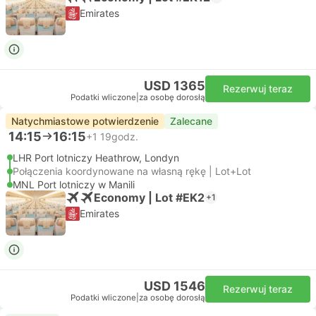
Emirates
USD 1365
Rezerwuj teraz
Podatki wliczone
|
za osobę dorosłą
Natychmiastowe potwierdzenie
Zalecane
14:15
16:15
+1
19godz.
LHR Port lotniczy Heathrow, Londyn
Połączenia koordynowane na własną rękę | Lot+Lot
MNL Port lotniczy w Manili
Economy | Lot #EK2
+1
Emirates
USD 1546
Rezerwuj teraz
Podatki wliczone
|
za osobę dorosłą