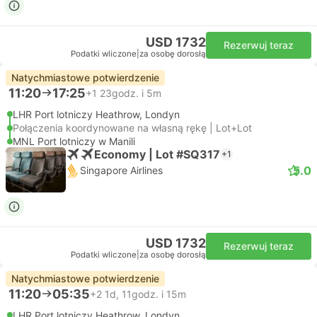
USD 1732
Rezerwuj teraz
Podatki wliczone
|
za osobę dorosłą
Natychmiastowe potwierdzenie
11:20
17:25
+1
23godz. i 5m
LHR Port lotniczy Heathrow, Londyn
Połączenia koordynowane na własną rękę | Lot+Lot
MNL Port lotniczy w Manili
Economy | Lot #SQ317
+1
5.0
Singapore Airlines
USD 1732
Rezerwuj teraz
Podatki wliczone
|
za osobę dorosłą
Natychmiastowe potwierdzenie
11:20
05:35
+2
1d, 11godz. i 15m
LHR Port lotniczy Heathrow, Londyn