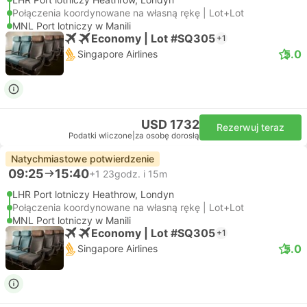
Połączenia koordynowane na własną rękę | Lot+Lot
MNL Port lotniczy w Manili
Economy | Lot #SQ305
+1
5.0
Singapore Airlines
USD 1732
Rezerwuj teraz
Podatki wliczone
|
za osobę dorosłą
Natychmiastowe potwierdzenie
09:25
15:40
+1
23godz. i 15m
LHR Port lotniczy Heathrow, Londyn
Połączenia koordynowane na własną rękę | Lot+Lot
MNL Port lotniczy w Manili
Economy | Lot #SQ305
+1
5.0
Singapore Airlines