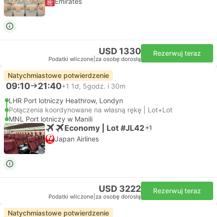
Emirates
USD 1330
Rezerwuj teraz
Podatki wliczone
|
za osobę dorosłą
Natychmiastowe potwierdzenie
09:10
21:40
+1
1d, 5godz. i 30m
LHR Port lotniczy Heathrow, Londyn
Połączenia koordynowane na własną rękę | Lot+Lot
MNL Port lotniczy w Manili
Economy | Lot #JL42
+1
Japan Airlines
USD 3222
Rezerwuj teraz
Podatki wliczone
|
za osobę dorosłą
Natychmiastowe potwierdzenie