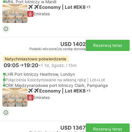
MNL Port lotniczy w Manili
Economy | Lot #EK8
+1
Emirates
USD 1402
Rezerwuj teraz
Podatki wliczone
|
za osobę dorosłą
Natychmiastowe potwierdzenie
09:05
19:20
+1
1d, 3godz. i 15m
LHR Port lotniczy Heathrow, Londyn
Połączenia koordynowane na własną rękę | Lot+Lot
CRK Międzynarodowe port lotniczy Clark, Pampanga
Economy | Lot #EK8
+1
Emirates
USD 1367
Rezerwuj teraz