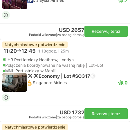
4.7
Malaysia Airlines
USD 2657
Rezerwuj teraz
Podatki wliczone
|
za osobę dorosłą
Natychmiastowe potwierdzenie
11:20
12:45
+1
18godz. i 25m
LHR Port lotniczy Heathrow, Londyn
Połączenia koordynowane na własną rękę | Lot+Lot
MNL Port lotniczy w Manili
Economy | Lot #SQ317
+1
5.0
Singapore Airlines
USD 1732
Rezerwuj teraz
Podatki wliczone
|
za osobę dorosłą
Natychmiastowe potwierdzenie