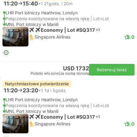
11:20
15:40
+1
21godz. i 20m
LHR Port lotniczy Heathrow, Londyn
Połączenia koordynowane na własną rękę | Lot+Lot
MNL Port lotniczy w Manili
Economy | Lot #SQ317
+1
5.0
Singapore Airlines
USD 1732
Rezerwuj teraz
Podatki wliczone
|
za osobę dorosłą
Natychmiastowe potwierdzenie
11:20
23:20
+1
1d i 5godz.
LHR Port lotniczy Heathrow, Londyn
Połączenia koordynowane na własną rękę | Lot+Lot
MNL Port lotniczy w Manili
Economy | Lot #SQ317
+1
5.0
Singapore Airlines