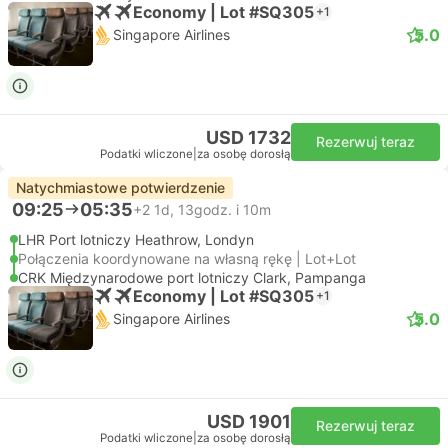
Economy | Lot #SQ305
+1
5.0
Singapore Airlines
USD 1732
Rezerwuj teraz
Podatki wliczone
|
za osobę dorosłą
Natychmiastowe potwierdzenie
09:25
05:35
+2
1d, 13godz. i 10m
LHR Port lotniczy Heathrow, Londyn
Połączenia koordynowane na własną rękę | Lot+Lot
CRK Międzynarodowe port lotniczy Clark, Pampanga
Economy | Lot #SQ305
+1
5.0
Singapore Airlines
USD 1901
Rezerwuj teraz
Podatki wliczone
|
za osobę dorosłą