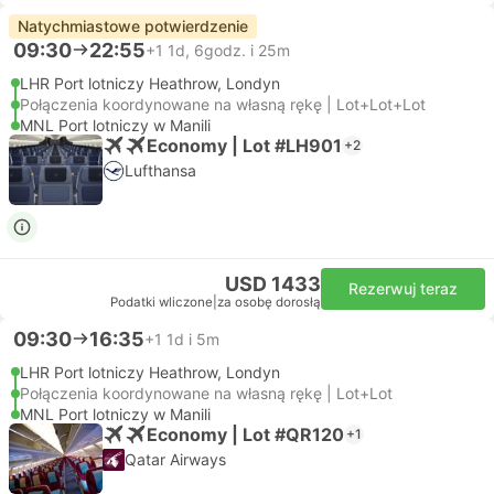
Natychmiastowe potwierdzenie
09:30
22:55
+1
1d, 6godz. i 25m
LHR Port lotniczy Heathrow, Londyn
Połączenia koordynowane na własną rękę | Lot+Lot+Lot
MNL Port lotniczy w Manili
Economy | Lot #LH901
+2
Lufthansa
USD 1433
Rezerwuj teraz
Podatki wliczone
|
za osobę dorosłą
09:30
16:35
+1
1d i 5m
LHR Port lotniczy Heathrow, Londyn
Połączenia koordynowane na własną rękę | Lot+Lot
MNL Port lotniczy w Manili
Economy | Lot #QR120
+1
Qatar Airways