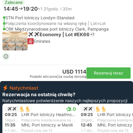
Zalecane
14:45
19:20
+1
21godz. i 35m
STN Port lotniczy Londyn-Stansted
Połączenia koordynowane na własną rękę | Lot+Lot
CRK Międzynarodowe port lotniczy Clark, Pampanga
Economy | Lot #EK66
+1
Emirates
USD 1114
Rezerwuj teraz
Podatki wliczone
|
za osobę dorosłą
Natychmiast
Rezerwacja na ostatnią chwilę?
Natychmiastowe potwierdzenie naszych najlepszych propozycji
5.0
09:25
LHR Port lotniczy Heathrow, Londyn
09:25
19godz. i 10m
Połączenia koordynowane na własną rękę
20godz. i 20m
11:35
MNL Port lotniczy w Manili
12:45
MNL Port lotniczy 
+ 1 dzień
Przylot czw, sie 13
+ 1 dzień
Przylot czw, sie 13