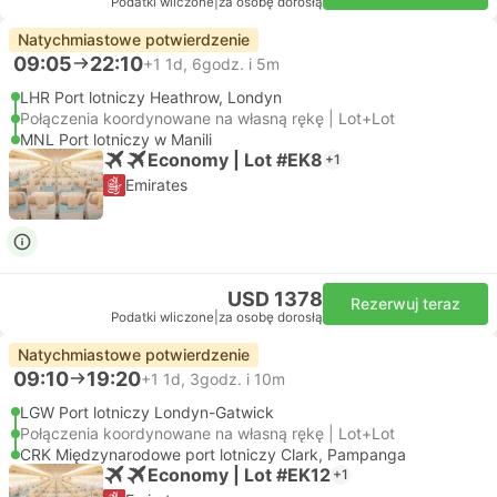
Podatki wliczone
|
za osobę dorosłą
Natychmiastowe potwierdzenie
09:05
22:10
+1
1d, 6godz. i 5m
LHR Port lotniczy Heathrow, Londyn
Połączenia koordynowane na własną rękę | Lot+Lot
MNL Port lotniczy w Manili
Economy | Lot #EK8
+1
Emirates
USD 1378
Rezerwuj teraz
Podatki wliczone
|
za osobę dorosłą
Natychmiastowe potwierdzenie
09:10
19:20
+1
1d, 3godz. i 10m
LGW Port lotniczy Londyn-Gatwick
Połączenia koordynowane na własną rękę | Lot+Lot
CRK Międzynarodowe port lotniczy Clark, Pampanga
Economy | Lot #EK12
+1