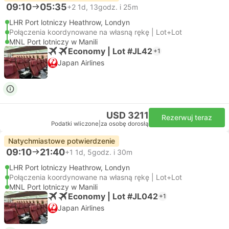
09:10
05:35
+2
1d, 13godz. i 25m
LHR Port lotniczy Heathrow, Londyn
Połączenia koordynowane na własną rękę | Lot+Lot
MNL Port lotniczy w Manili
Economy | Lot #JL42
+1
Japan Airlines
USD 3211
Rezerwuj teraz
Podatki wliczone
|
za osobę dorosłą
Natychmiastowe potwierdzenie
09:10
21:40
+1
1d, 5godz. i 30m
LHR Port lotniczy Heathrow, Londyn
Połączenia koordynowane na własną rękę | Lot+Lot
MNL Port lotniczy w Manili
Economy | Lot #JL042
+1
Japan Airlines