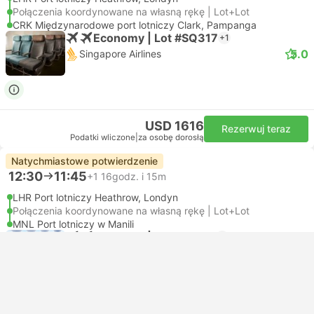
Połączenia koordynowane na własną rękę | Lot+Lot
CRK Międzynarodowe port lotniczy Clark, Pampanga
Economy | Lot #SQ317
+1
5.0
Singapore Airlines
USD 1616
Rezerwuj teraz
Podatki wliczone
|
za osobę dorosłą
Natychmiastowe potwierdzenie
12:30
11:45
+1
16godz. i 15m
LHR Port lotniczy Heathrow, Londyn
Połączenia koordynowane na własną rękę | Lot+Lot
MNL Port lotniczy w Manili
Economy | Lot #TG911
+1
4.8
Thai Airways