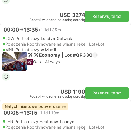
USD 3274
Rezerwuj teraz
Podatki wliczone
|
za osobę dorosłą
09:00
16:35
+1
1d i 35m
LGW Port lotniczy Londyn-Gatwick
Połączenia koordynowane na własną rękę | Lot+Lot
MNL Port lotniczy w Manili
Economy | Lot #QR330
+1
Qatar Airways
USD 1190
Rezerwuj teraz
Podatki wliczone
|
za osobę dorosłą
Natychmiastowe potwierdzenie
09:05
16:15
+1
1d i 10m
LHR Port lotniczy Heathrow, Londyn
Połączenia koordynowane na własną rękę | Lot+Lot