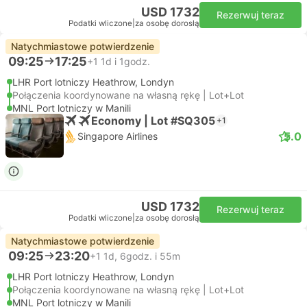
USD 1732
Rezerwuj teraz
Podatki wliczone
|
za osobę dorosłą
Natychmiastowe potwierdzenie
09:25
17:25
+1
1d i 1godz.
LHR Port lotniczy Heathrow, Londyn
Połączenia koordynowane na własną rękę | Lot+Lot
MNL Port lotniczy w Manili
Economy | Lot #SQ305
+1
5.0
Singapore Airlines
USD 1732
Rezerwuj teraz
Podatki wliczone
|
za osobę dorosłą
Natychmiastowe potwierdzenie
09:25
23:20
+1
1d, 6godz. i 55m
LHR Port lotniczy Heathrow, Londyn
Połączenia koordynowane na własną rękę | Lot+Lot
MNL Port lotniczy w Manili