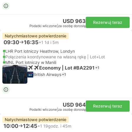
USD 963
Rezerwuj teraz
Podatki wliczone
|
za osobę dorosłą
Natychmiastowe potwierdzenie
09:30
16:35
+1
1d i 5m
LHR Port lotniczy Heathrow, Londyn
Połączenia koordynowane na własną rękę | Lot+Lot
MNL Port lotniczy w Manili
Economy | Lot #BA2291
+1
British Airways
+1
USD 964
Rezerwuj teraz
Podatki wliczone
|
za osobę dorosłą
Natychmiastowe potwierdzenie
10:00
12:45
+1
19godz. i 45m