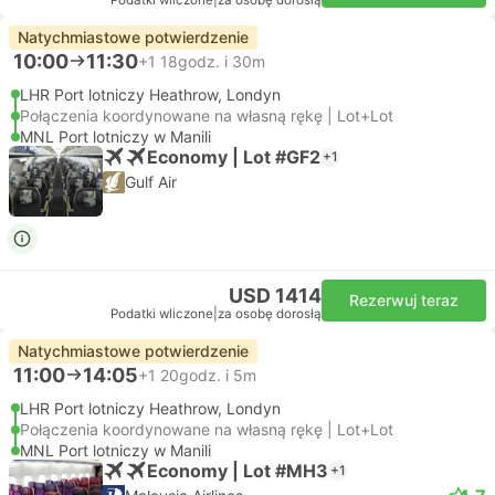
Podatki wliczone
|
za osobę dorosłą
Natychmiastowe potwierdzenie
10:00
11:30
+1
18godz. i 30m
LHR Port lotniczy Heathrow, Londyn
Połączenia koordynowane na własną rękę | Lot+Lot
MNL Port lotniczy w Manili
Economy | Lot #GF2
+1
Gulf Air
USD 1414
Rezerwuj teraz
Podatki wliczone
|
za osobę dorosłą
Natychmiastowe potwierdzenie
11:00
14:05
+1
20godz. i 5m
LHR Port lotniczy Heathrow, Londyn
Połączenia koordynowane na własną rękę | Lot+Lot
MNL Port lotniczy w Manili
Economy | Lot #MH3
+1