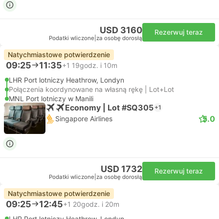
USD 3160
Rezerwuj teraz
Podatki wliczone
|
za osobę dorosłą
Natychmiastowe potwierdzenie
09:25
11:35
+1
19godz. i 10m
LHR Port lotniczy Heathrow, Londyn
Połączenia koordynowane na własną rękę | Lot+Lot
MNL Port lotniczy w Manili
Economy | Lot #SQ305
+1
5.0
Singapore Airlines
USD 1732
Rezerwuj teraz
Podatki wliczone
|
za osobę dorosłą
Natychmiastowe potwierdzenie
09:25
12:45
+1
20godz. i 20m
LHR Port lotniczy Heathrow, Londyn