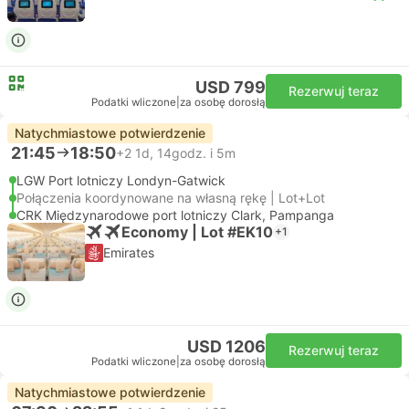
USD 799
Rezerwuj teraz
Podatki wliczone
|
za osobę dorosłą
Natychmiastowe potwierdzenie
21:45
18:50
+2
1d, 14godz. i 5m
LGW Port lotniczy Londyn-Gatwick
Połączenia koordynowane na własną rękę | Lot+Lot
CRK Międzynarodowe port lotniczy Clark, Pampanga
Economy | Lot #EK10
+1
Emirates
USD 1206
Rezerwuj teraz
Podatki wliczone
|
za osobę dorosłą
Natychmiastowe potwierdzenie