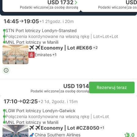
USD 1732
USD
Podatki wliczone
|
za osobę dorosłą
Podatki wliczone
|
za os
14:45
19:05
+1
21godz. i 20m
STN Port lotniczy Londyn-Stansted
Połączenia koordynowane na własną rękę | Lot+Lot+Lot
MNL Port lotniczy w Manili
Economy | Lot #EK66
+2
Emirates
+1
USD 1914
Rezerwuj teraz
Podatki wliczone
|
za osobę dorosłą
17:10
02:25
+2
1d, 2godz. i 15m
LGW Port lotniczy Londyn-Gatwick
Połączenia koordynowane na własną rękę | Lot+Lot
MNL Port lotniczy w Manili
Economy | Lot #CZ8050
+1
5.0
China Southern Airlines