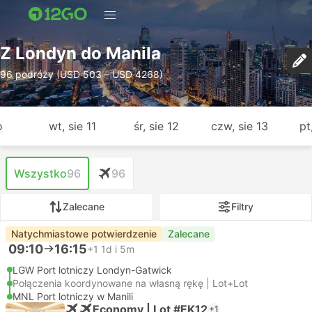
Z Londyn do Manila
96 podróży (USD 503 – USD 4268)
o
wt, sie 11
śr, sie 12
czw, sie 13
pt
Wszystko
96
96
Zalecane
Filtry
Natychmiastowe potwierdzenie
Zalecane
09:10
16:15
+1
1d i 5m
LGW Port lotniczy Londyn-Gatwick
Połączenia koordynowane na własną rękę | Lot+Lot
MNL Port lotniczy w Manili
Economy | Lot #EK12
+1