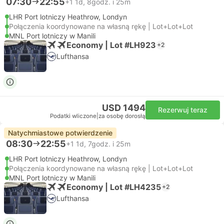
07:30
22:55
+1
1d, 8godz. i 25m
LHR Port lotniczy Heathrow, Londyn
Połączenia koordynowane na własną rękę | Lot+Lot+Lot
MNL Port lotniczy w Manili
Economy | Lot #LH923
+2
Lufthansa
USD 1494
Rezerwuj teraz
Podatki wliczone
|
za osobę dorosłą
Natychmiastowe potwierdzenie
08:30
22:55
+1
1d, 7godz. i 25m
LHR Port lotniczy Heathrow, Londyn
Połączenia koordynowane na własną rękę | Lot+Lot+Lot
MNL Port lotniczy w Manili
Economy | Lot #LH4235
+2
Lufthansa