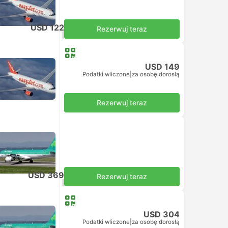
USD 122
Rezerwuj teraz
Podatki wliczone
|
za osobę dorosłą
USD 149
Podatki wliczone
|
za osobę dorosłą
Rezerwuj teraz
USD 369
Rezerwuj teraz
Podatki wliczone
|
za osobę dorosłą
USD 304
Podatki wliczone
|
za osobę dorosłą