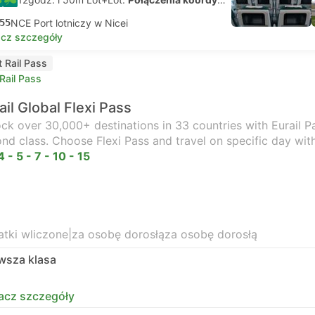
55
NCE Port lotniczy w Nicei
cz szczegóły
t Rail Pass
Rail Pass
ail Global Flexi Pass
ck over 30,000+ destinations in 33 countries with Eurail Pas
nd class. Choose Flexi Pass and travel on specific day wit
4 - 5 - 7 - 10 - 15
tki wliczone
|
za osobę dorosłą
za osobę dorosłą
wsza klasa
acz szczegóły