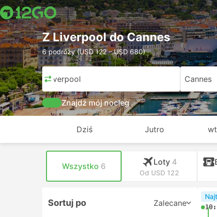
Z Liverpool do Cannes
6 podróży (USD 122 – USD 680)
Liverpool
Cannes
Znajdź mój nocleg
Dziś
Jutro
wt
Loty
4
Wszystko
6
Od USD 122
Naj
Sortuj po
Zalecane
10: