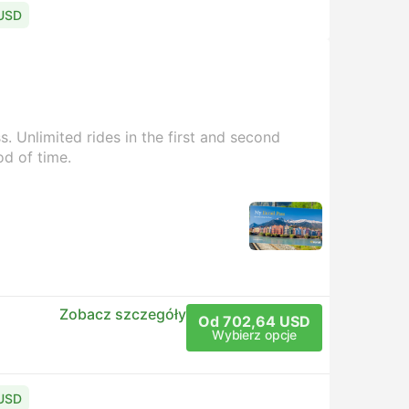
 USD
. Unlimited rides in the first and second
od of time.
Zobacz szczegóły
Od 702,64 USD
Wybierz opcje
 USD