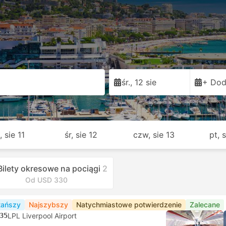
śr., 12 sie
+ Dod
, sie 11
śr, sie 12
czw, sie 13
pt, 
Bilety okresowe na pociągi
2
Od USD 330
tańszy
Najszybszy
Natychmiastowe potwierdzenie
Zalecane
35
LPL Liverpool Airport