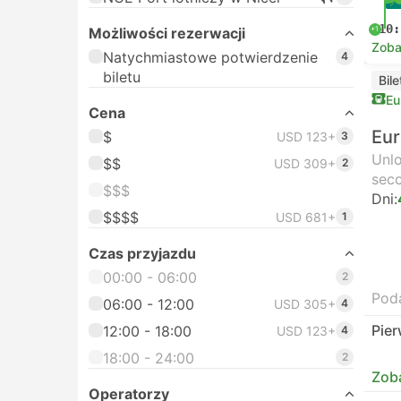
10:
+1
Możliwości rezerwacji
Zoba
Natychmiastowe potwierdzenie
4
biletu
Bile
Eu
Cena
Eur
$
USD 123+
3
Unlo
$$
USD 309+
2
seco
$$$
Dni:
$$$$
USD 681+
1
Czas przyjazdu
00:00 - 06:00
2
Poda
06:00 - 12:00
USD 305+
4
Pier
12:00 - 18:00
USD 123+
4
18:00 - 24:00
2
Zob
Operatorzy