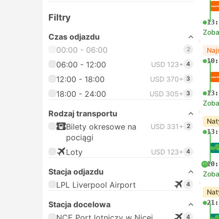
Filtry
13:
Zoba
Czas odjazdu
00:00 - 06:00
2
Naj
10:
06:00 - 12:00
USD 123+
4
12:00 - 18:00
USD 370+
3
18:00 - 24:00
13:
USD 305+
3
Zoba
Rodzaj transportu
Nat
Bilety okresowe na
USD 331+
2
13:
pociągi
Loty
USD 123+
4
10:
+1
Stacja odjazdu
Zoba
LPL Liverpool Airport
4
Nat
21:
Stacja docelowa
NCE Port lotniczy w Nicei
4