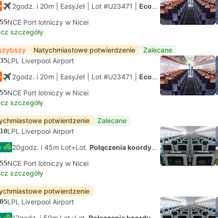
2godz. i 20m
| EasyJet
|
Lot #U23471
|
Economy
55
NCE Port lotniczy w Nicei
cz szczegóły
szybszy
Natychmiastowe potwierdzenie
Zalecane
35
LPL Liverpool Airport
2godz. i 20m
| EasyJet
|
Lot #U23471
|
Economy
55
NCE Port lotniczy w Nicei
cz szczegóły
ychmiastowe potwierdzenie
Zalecane
10
LPL Liverpool Airport
20godz. i 45m Lot+Lot.
Połączenia koordynowane na własną rękę
55
NCE Port lotniczy w Nicei
cz szczegóły
ychmiastowe potwierdzenie
05
LPL Liverpool Airport
12godz. i 50m Lot+Lot.
Połączenia koordynowane na własną rękę