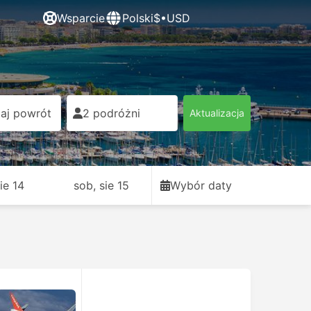
Wsparcie
Polski
$•USD
aj powrót
2 podróżni
Aktualizacja
sie 14
sob, sie 15
Wybór daty