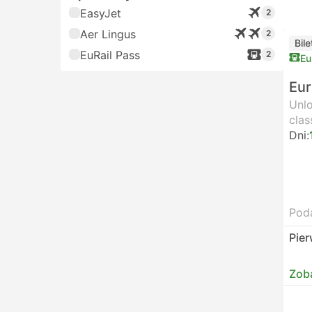
EasyJet
2
Aer Lingus
2
Bile
EuRail Pass
2
Eu
Eur
Unlo
clas
Dni:
Poda
Pier
Zob