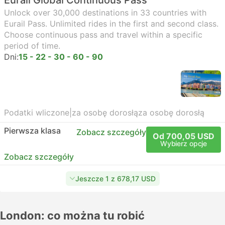
Eurail Global Continuous Pass
Unlock over 30,000 destinations in 33 countries with
Eurail Pass. Unlimited rides in the first and second class.
Choose continuous pass and travel within a specific
period of time.
Dni:
15 - 22 - 30 - 60 - 90
Podatki wliczone
|
za osobę dorosłą
za osobę dorosłą
Pierwsza klasa
Zobacz szczegóły
Od 700,05 USD
Wybierz opcje
Zobacz szczegóły
Jeszcze 1 z 678,17 USD
London: co można tu robić