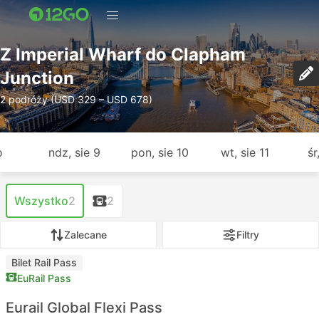
Z Imperial Wharf do Clapham
Junction
2 podróży (USD 329 – USD 678)
o
ndz, sie 9
pon, sie 10
wt, sie 11
śr
Wszystko
2
2
Zalecane
Filtry
Bilet Rail Pass
EuRail Pass
Eurail Global Flexi Pass