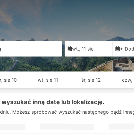
g
wt., 11 sie
+ Dod
, sie 10
wt, sie 11
śr, sie 12
czw, 
 wyszukać inną datę lub lokalizację.
dniu. Możesz spróbować wyszukać następnego bądź innego 