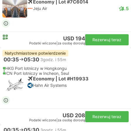
Economy | Lot #7C6014
4.5
Jeju Air
USD 194
Rezerwuj teraz
Podatki wliczone
|
za osobę dorosłą
Natychmiastowe potwierdzenie
00:35
05:30
3godz. i 55m
HKG Port lotniczy w Hongkongu
ICN Port lotniczy w Incheon, Seul
Economy | Lot #H19933
Hahn Air Systems
USD 208
Rezerwuj teraz
Podatki wliczone
|
za osobę dorosłą
00:35
05:30
3godz. i 55m