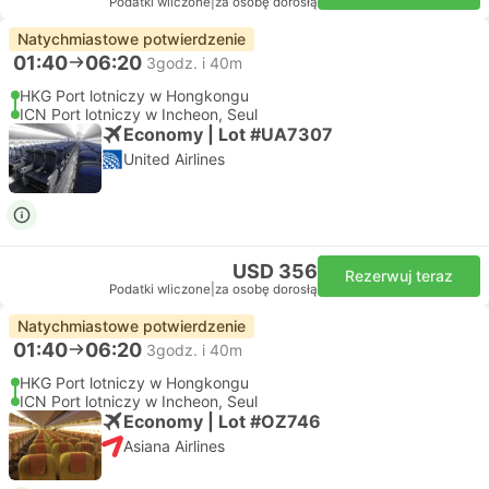
Podatki wliczone
|
za osobę dorosłą
Natychmiastowe potwierdzenie
01:40
06:20
3godz. i 40m
HKG Port lotniczy w Hongkongu
ICN Port lotniczy w Incheon, Seul
Economy | Lot #UA7307
United Airlines
USD 356
Rezerwuj teraz
Podatki wliczone
|
za osobę dorosłą
Natychmiastowe potwierdzenie
01:40
06:20
3godz. i 40m
HKG Port lotniczy w Hongkongu
ICN Port lotniczy w Incheon, Seul
Economy | Lot #OZ746
Asiana Airlines