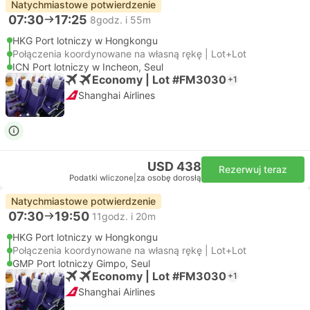
Natychmiastowe potwierdzenie
07:30
17:25
8godz. i 55m
HKG Port lotniczy w Hongkongu
Połączenia koordynowane na własną rękę | Lot+Lot
ICN Port lotniczy w Incheon, Seul
Economy | Lot #FM3030
+1
Shanghai Airlines
USD 438
Rezerwuj teraz
Podatki wliczone
|
za osobę dorosłą
Natychmiastowe potwierdzenie
07:30
19:50
11godz. i 20m
HKG Port lotniczy w Hongkongu
Połączenia koordynowane na własną rękę | Lot+Lot
GMP Port lotniczy Gimpo, Seul
Economy | Lot #FM3030
+1
Shanghai Airlines