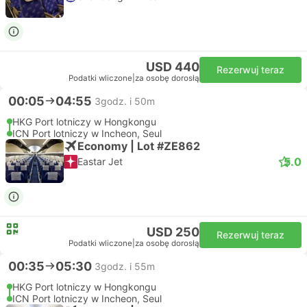
USD 440
Rezerwuj teraz
Podatki wliczone
|
za osobę dorosłą
00:05
04:55
3godz. i 50m
HKG Port lotniczy w Hongkongu
ICN Port lotniczy w Incheon, Seul
Economy | Lot #ZE862
5.0
Eastar Jet
USD 250
Rezerwuj teraz
Podatki wliczone
|
za osobę dorosłą
00:35
05:30
3godz. i 55m
HKG Port lotniczy w Hongkongu
ICN Port lotniczy w Incheon, Seul