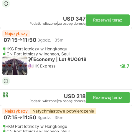
USD 347
Rezerwuj teraz
Podatki wliczone
|
za osobę dorosłą
Najszybszy
07:15
11:50
3godz. i 35m
HKG Port lotniczy w Hongkongu
ICN Port lotniczy w Incheon, Seul
Economy | Lot #UO618
4.7
HK Express
USD 218
Rezerwuj teraz
Podatki wliczone
|
za osobę dorosłą
Najszybszy
Natychmiastowe potwierdzenie
07:15
11:50
3godz. i 35m
HKG Port lotniczy w Hongkongu
ICN Port lotniczy w Incheon, Seul