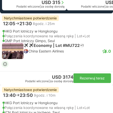
USD 315
US
Podatki wliczone
|
za osobę dorosłą
Podatki wliczone
|
za os
Natychmiastowe potwierdzenie
12:05
21:30
8godz. i 25m
HKG Port lotniczy w Hongkongu
Połączenia koordynowane na własną rękę | Lot+Lot
GMP Port lotniczy Gimpo, Seul
Economy | Lot #MU722
+1
4.0
China Eastern Airlines
USD 3174
Rezerwuj teraz
Podatki wliczone
|
za osobę dorosłą
Natychmiastowe potwierdzenie
13:40
23:50
9godz. i 10m
HKG Port lotniczy w Hongkongu
Połączenia koordynowane na własną rękę | Lot+Lot
ICN Port lotniczy w Incheon, Seul