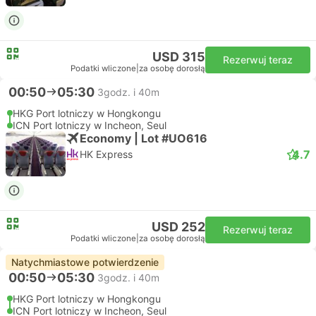
USD 315
Rezerwuj teraz
Podatki wliczone
|
za osobę dorosłą
00:50
05:30
3godz. i 40m
HKG Port lotniczy w Hongkongu
ICN Port lotniczy w Incheon, Seul
Economy | Lot #UO616
4.7
HK Express
USD 252
Rezerwuj teraz
Podatki wliczone
|
za osobę dorosłą
Natychmiastowe potwierdzenie
00:50
05:30
3godz. i 40m
HKG Port lotniczy w Hongkongu
ICN Port lotniczy w Incheon, Seul