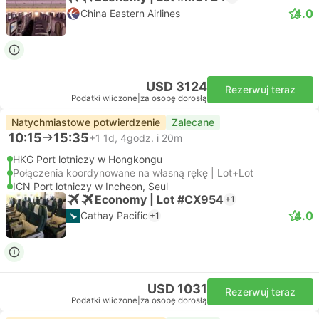
4.0
China Eastern Airlines
USD 3124
Rezerwuj teraz
Podatki wliczone
|
za osobę dorosłą
Natychmiastowe potwierdzenie
Zalecane
10:15
15:35
+1
1d, 4godz. i 20m
HKG Port lotniczy w Hongkongu
Połączenia koordynowane na własną rękę | Lot+Lot
ICN Port lotniczy w Incheon, Seul
Economy | Lot #CX954
+1
4.0
Cathay Pacific
+1
USD 1031
Rezerwuj teraz
Podatki wliczone
|
za osobę dorosłą