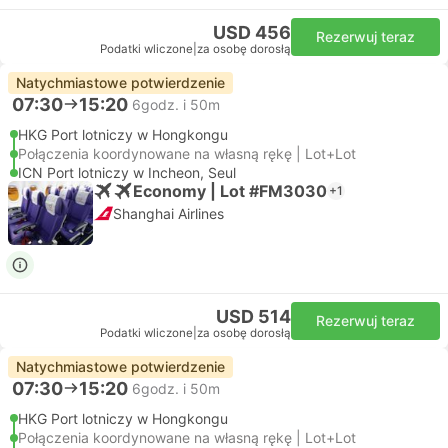
USD 456
Rezerwuj teraz
Podatki wliczone
|
za osobę dorosłą
Natychmiastowe potwierdzenie
07:30
15:20
6godz. i 50m
HKG Port lotniczy w Hongkongu
Połączenia koordynowane na własną rękę | Lot+Lot
ICN Port lotniczy w Incheon, Seul
Economy | Lot #FM3030
+1
Shanghai Airlines
USD 514
Rezerwuj teraz
Podatki wliczone
|
za osobę dorosłą
Natychmiastowe potwierdzenie
07:30
15:20
6godz. i 50m
HKG Port lotniczy w Hongkongu
Połączenia koordynowane na własną rękę | Lot+Lot