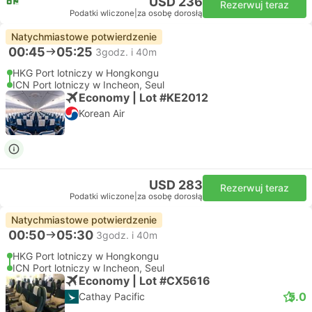
USD 236
Rezerwuj teraz
Podatki wliczone
|
za osobę dorosłą
Natychmiastowe potwierdzenie
00:45
05:25
3godz. i 40m
HKG Port lotniczy w Hongkongu
ICN Port lotniczy w Incheon, Seul
Economy | Lot #KE2012
Korean Air
USD 283
Rezerwuj teraz
Podatki wliczone
|
za osobę dorosłą
Natychmiastowe potwierdzenie
00:50
05:30
3godz. i 40m
HKG Port lotniczy w Hongkongu
ICN Port lotniczy w Incheon, Seul
Economy | Lot #CX5616
5.0
Cathay Pacific