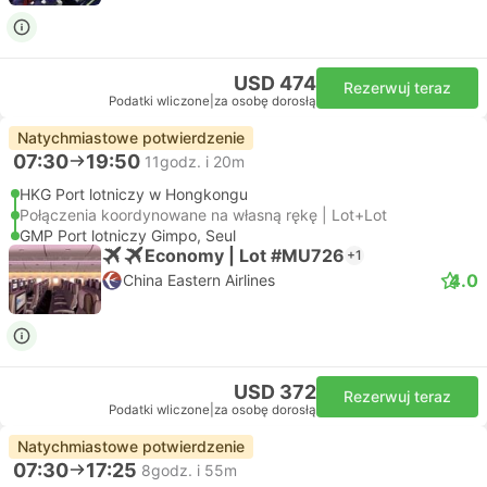
USD 474
Rezerwuj teraz
Podatki wliczone
|
za osobę dorosłą
Natychmiastowe potwierdzenie
07:30
19:50
11godz. i 20m
HKG Port lotniczy w Hongkongu
Połączenia koordynowane na własną rękę | Lot+Lot
GMP Port lotniczy Gimpo, Seul
Economy | Lot #MU726
+1
4.0
China Eastern Airlines
USD 372
Rezerwuj teraz
Podatki wliczone
|
za osobę dorosłą
Natychmiastowe potwierdzenie
07:30
17:25
8godz. i 55m