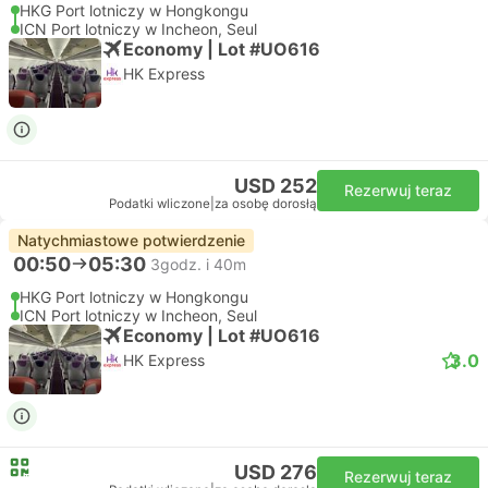
HKG Port lotniczy w Hongkongu
ICN Port lotniczy w Incheon, Seul
Economy | Lot #UO616
HK Express
USD 252
Rezerwuj teraz
Podatki wliczone
|
za osobę dorosłą
Natychmiastowe potwierdzenie
00:50
05:30
3godz. i 40m
HKG Port lotniczy w Hongkongu
ICN Port lotniczy w Incheon, Seul
Economy | Lot #UO616
3.0
HK Express
USD 276
Rezerwuj teraz