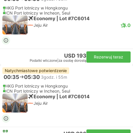
HKG Port lotniczy w Hongkongu
ICN Port lotniczy w Incheon, Seul
Economy | Lot #7C6014
5.0
Jeju Air
USD 193
Rezerwuj teraz
Podatki wliczone
|
za osobę dorosłą
Natychmiastowe potwierdzenie
00:35
05:30
3godz. i 55m
HKG Port lotniczy w Hongkongu
ICN Port lotniczy w Incheon, Seul
Economy | Lot #7C6014
Jeju Air