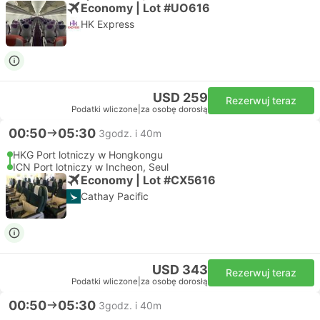
Economy | Lot #UO616
HK Express
USD 259
Rezerwuj teraz
Podatki wliczone
|
za osobę dorosłą
00:50
05:30
3godz. i 40m
HKG Port lotniczy w Hongkongu
ICN Port lotniczy w Incheon, Seul
Economy | Lot #CX5616
Cathay Pacific
USD 343
Rezerwuj teraz
Podatki wliczone
|
za osobę dorosłą
00:50
05:30
3godz. i 40m