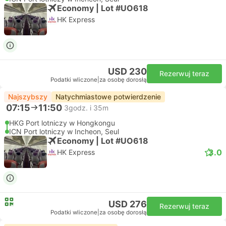
Economy | Lot #UO618
HK Express
USD 230
Rezerwuj teraz
Podatki wliczone
|
za osobę dorosłą
Najszybszy
Natychmiastowe potwierdzenie
07:15
11:50
3godz. i 35m
HKG Port lotniczy w Hongkongu
ICN Port lotniczy w Incheon, Seul
Economy | Lot #UO618
3.0
HK Express
USD 276
Rezerwuj teraz
Podatki wliczone
|
za osobę dorosłą