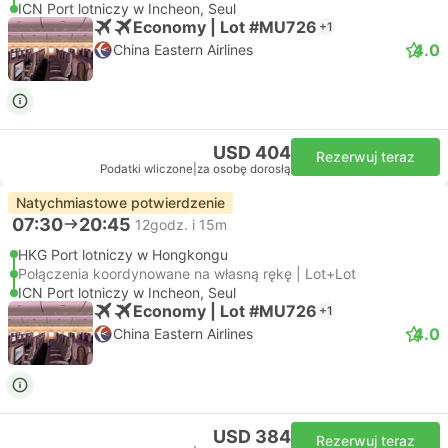
ICN Port lotniczy w Incheon, Seul
Economy | Lot #MU726
+1
4.0
China Eastern Airlines
USD 404
Rezerwuj teraz
Podatki wliczone
|
za osobę dorosłą
Natychmiastowe potwierdzenie
07:30
20:45
12godz. i 15m
HKG Port lotniczy w Hongkongu
Połączenia koordynowane na własną rękę | Lot+Lot
ICN Port lotniczy w Incheon, Seul
Economy | Lot #MU726
+1
4.0
China Eastern Airlines
USD 384
Rezerwuj teraz