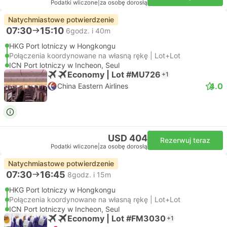
Podatki wliczone
|
za osobę dorosłą
Natychmiastowe potwierdzenie
07:30
15:10
6godz. i 40m
HKG Port lotniczy w Hongkongu
Połączenia koordynowane na własną rękę | Lot+Lot
ICN Port lotniczy w Incheon, Seul
Economy | Lot #MU726
+1
4.0
China Eastern Airlines
USD 404
Rezerwuj teraz
Podatki wliczone
|
za osobę dorosłą
Natychmiastowe potwierdzenie
07:30
16:45
8godz. i 15m
HKG Port lotniczy w Hongkongu
Połączenia koordynowane na własną rękę | Lot+Lot
ICN Port lotniczy w Incheon, Seul
Economy | Lot #FM3030
+1