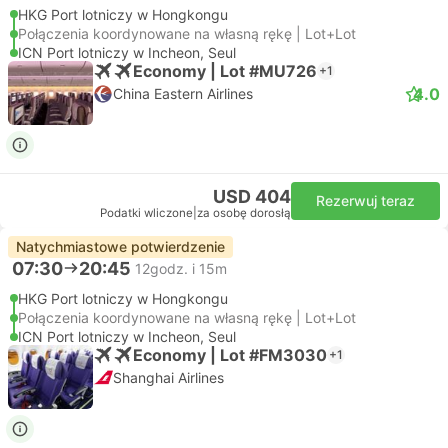
HKG Port lotniczy w Hongkongu
Połączenia koordynowane na własną rękę | Lot+Lot
ICN Port lotniczy w Incheon, Seul
Economy | Lot #MU726
+1
4.0
China Eastern Airlines
USD 404
Rezerwuj teraz
Podatki wliczone
|
za osobę dorosłą
Natychmiastowe potwierdzenie
07:30
20:45
12godz. i 15m
HKG Port lotniczy w Hongkongu
Połączenia koordynowane na własną rękę | Lot+Lot
ICN Port lotniczy w Incheon, Seul
Economy | Lot #FM3030
+1
Shanghai Airlines