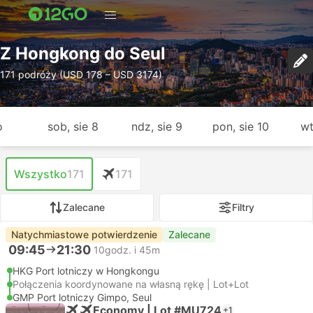
Z Hongkong do Seul
171 podróży (USD 178 – USD 3174)
o
sob, sie 8
ndz, sie 9
pon, sie 10
wt
Wszystko
171
171
Zalecane
Filtry
Natychmiastowe potwierdzenie
Zalecane
09:45
21:30
10godz. i 45m
HKG Port lotniczy w Hongkongu
Połączenia koordynowane na własną rękę | Lot+Lot
GMP Port lotniczy Gimpo, Seul
Economy | Lot #MU724
+1