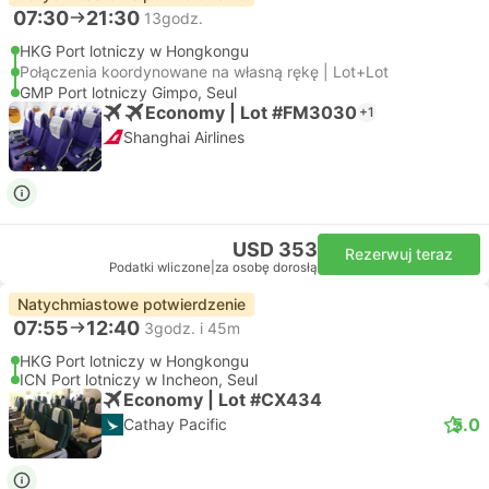
07:30
21:30
13godz.
HKG Port lotniczy w Hongkongu
Połączenia koordynowane na własną rękę | Lot+Lot
GMP Port lotniczy Gimpo, Seul
Economy | Lot #FM3030
+1
Shanghai Airlines
USD 353
Rezerwuj teraz
Podatki wliczone
|
za osobę dorosłą
Natychmiastowe potwierdzenie
07:55
12:40
3godz. i 45m
HKG Port lotniczy w Hongkongu
ICN Port lotniczy w Incheon, Seul
Economy | Lot #CX434
5.0
Cathay Pacific