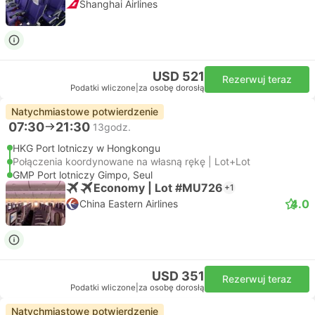
Shanghai Airlines
USD 521
Rezerwuj teraz
Podatki wliczone
|
za osobę dorosłą
Natychmiastowe potwierdzenie
07:30
21:30
13godz.
HKG Port lotniczy w Hongkongu
Połączenia koordynowane na własną rękę | Lot+Lot
GMP Port lotniczy Gimpo, Seul
Economy | Lot #MU726
+1
4.0
China Eastern Airlines
USD 351
Rezerwuj teraz
Podatki wliczone
|
za osobę dorosłą
Natychmiastowe potwierdzenie