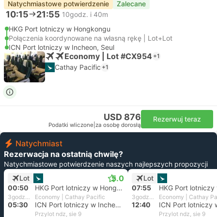
Natychmiastowe potwierdzenie
Zalecane
10:15
21:55
10godz. i 40m
HKG Port lotniczy w Hongkongu
Połączenia koordynowane na własną rękę | Lot+Lot
ICN Port lotniczy w Incheon, Seul
Economy | Lot #CX954
+1
Cathay Pacific
+1
USD 876
Rezerwuj teraz
Podatki wliczone
|
za osobę dorosłą
Natychmiast
Rezerwacja na ostatnią chwilę?
Natychmiastowe potwierdzenie naszych najlepszych propozycji
5.0
Lot
Lot
00:50
HKG Port lotniczy w Hongkongu
07:55
3godz. i 40m
Economy | Cathay Pacific
3godz. i 45m
Economy | Cathay Pa
05:30
ICN Port lotniczy w Incheon, Seul
12:40
Przylot ndz, sie 9
Przylot ndz, sie 9