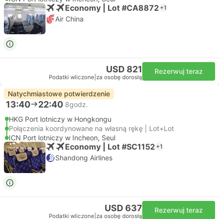
Economy | Lot #CA8872
+1
Air China
USD 821
Rezerwuj teraz
Podatki wliczone
|
za osobę dorosłą
Natychmiastowe potwierdzenie
13:40
22:40
8godz.
HKG Port lotniczy w Hongkongu
Połączenia koordynowane na własną rękę | Lot+Lot
ICN Port lotniczy w Incheon, Seul
Economy | Lot #SC1152
+1
Shandong Airlines
USD 637
Rezerwuj teraz
Podatki wliczone
|
za osobę dorosłą