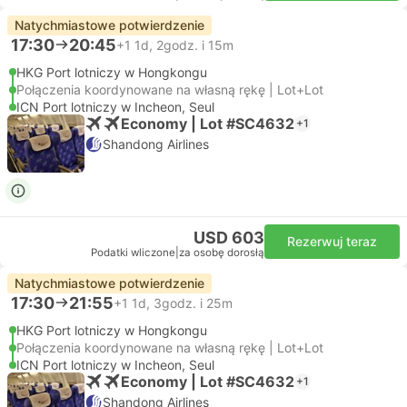
Natychmiastowe potwierdzenie
17:30
20:45
+1
1d, 2godz. i 15m
HKG Port lotniczy w Hongkongu
Połączenia koordynowane na własną rękę | Lot+Lot
ICN Port lotniczy w Incheon, Seul
Economy | Lot #SC4632
+1
Shandong Airlines
USD 603
Rezerwuj teraz
Podatki wliczone
|
za osobę dorosłą
Natychmiastowe potwierdzenie
17:30
21:55
+1
1d, 3godz. i 25m
HKG Port lotniczy w Hongkongu
Połączenia koordynowane na własną rękę | Lot+Lot
ICN Port lotniczy w Incheon, Seul
Economy | Lot #SC4632
+1
Shandong Airlines