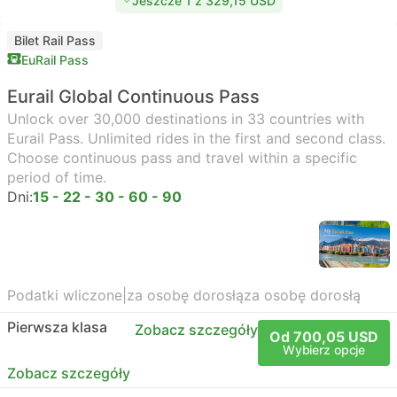
Jeszcze 1 z 329,15 USD
Bilet Rail Pass
EuRail Pass
Eurail Global Continuous Pass
Unlock over 30,000 destinations in 33 countries with
Eurail Pass. Unlimited rides in the first and second class.
Choose continuous pass and travel within a specific
period of time.
Dni:
15 - 22 - 30 - 60 - 90
Podatki wliczone
|
za osobę dorosłą
za osobę dorosłą
Pierwsza klasa
Zobacz szczegóły
Od 700,05 USD
Wybierz opcje
Zobacz szczegóły