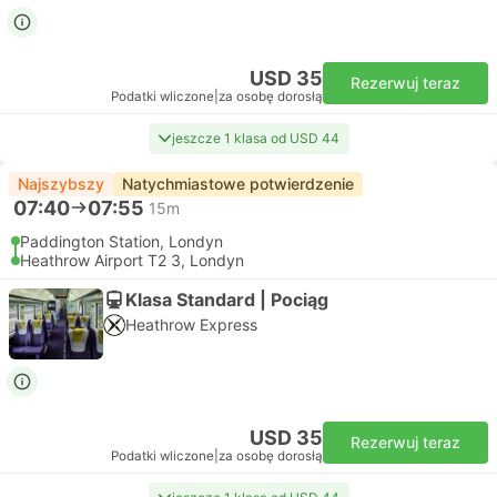
USD 35
Rezerwuj teraz
Podatki wliczone
|
za osobę dorosłą
jeszcze 1 klasa od USD 44
Najszybszy
Natychmiastowe potwierdzenie
07:40
07:55
15m
Paddington Station, Londyn
Heathrow Airport T2 3, Londyn
Klasa Standard | Pociąg
Heathrow Express
USD 35
Rezerwuj teraz
Podatki wliczone
|
za osobę dorosłą