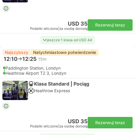
USD 35
Rezerwuj teraz
Podatki wliczone
|
za osobę dorosłą
jeszcze 1 klasa od USD 44
Najszybszy
Natychmiastowe potwierdzenie
12:10
12:25
15m
Paddington Station, Londyn
Heathrow Airport T2 3, Londyn
Klasa Standard | Pociąg
Heathrow Express
USD 35
Rezerwuj teraz
Podatki wliczone
|
za osobę dorosłą