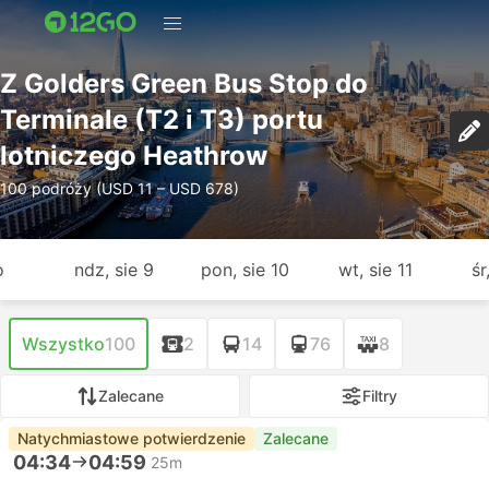
Z Golders Green Bus Stop do
Terminale (T2 i T3) portu
lotniczego Heathrow
100 podróży (USD 11 – USD 678)
o
ndz, sie 9
pon, sie 10
wt, sie 11
śr
Wszystko
100
2
14
76
8
Zalecane
Filtry
Natychmiastowe potwierdzenie
Zalecane
04:34
04:59
25m