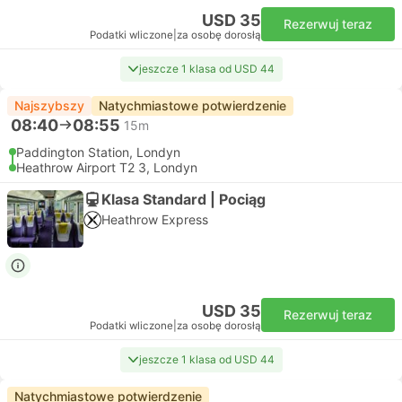
USD 35
Rezerwuj teraz
Podatki wliczone
|
za osobę dorosłą
jeszcze 1 klasa od USD 44
Najszybszy
Natychmiastowe potwierdzenie
08:40
08:55
15m
Paddington Station, Londyn
Heathrow Airport T2 3, Londyn
Klasa Standard | Pociąg
Heathrow Express
USD 35
Rezerwuj teraz
Podatki wliczone
|
za osobę dorosłą
jeszcze 1 klasa od USD 44
Natychmiastowe potwierdzenie