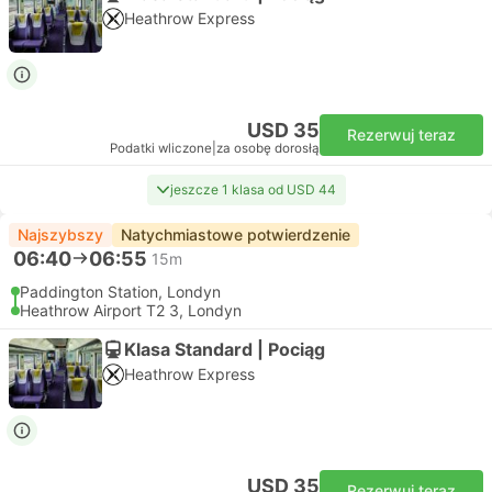
Heathrow Express
USD 35
Rezerwuj teraz
Podatki wliczone
|
za osobę dorosłą
jeszcze 1 klasa od USD 44
Najszybszy
Natychmiastowe potwierdzenie
06:40
06:55
15m
Paddington Station, Londyn
Heathrow Airport T2 3, Londyn
Klasa Standard | Pociąg
Heathrow Express
USD 35
Rezerwuj teraz