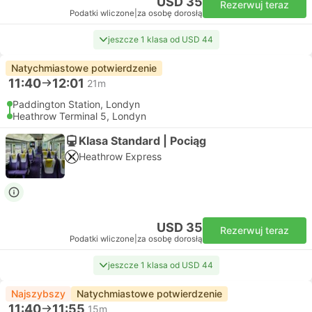
USD 35
Rezerwuj teraz
Podatki wliczone
|
za osobę dorosłą
jeszcze 1 klasa od USD 44
Natychmiastowe potwierdzenie
11:40
12:01
21m
Paddington Station, Londyn
Heathrow Terminal 5, Londyn
Klasa Standard | Pociąg
Heathrow Express
USD 35
Rezerwuj teraz
Podatki wliczone
|
za osobę dorosłą
jeszcze 1 klasa od USD 44
Najszybszy
Natychmiastowe potwierdzenie
11:40
11:55
15m