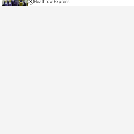
Heathrow Express
USD 35
Rezerwuj teraz
Podatki wliczone
|
za osobę dorosłą
jeszcze 1 klasa od USD 44
Natychmiastowe potwierdzenie
14:10
14:32
22m
Paddington Station, Londyn
Heathrow Terminal 5, Londyn
Klasa Standard | Pociąg
Heathrow Express
USD 35
Rezerwuj teraz
Podatki wliczone
|
za osobę dorosłą