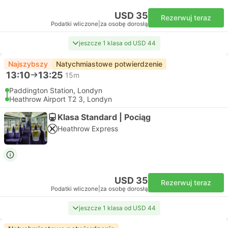
USD 35
Rezerwuj teraz
Podatki wliczone
|
za osobę dorosłą
jeszcze 1 klasa od USD 44
Najszybszy
Natychmiastowe potwierdzenie
13:10
13:25
15m
Paddington Station, Londyn
Heathrow Airport T2 3, Londyn
Klasa Standard | Pociąg
Heathrow Express
USD 35
Rezerwuj teraz
Podatki wliczone
|
za osobę dorosłą
jeszcze 1 klasa od USD 44