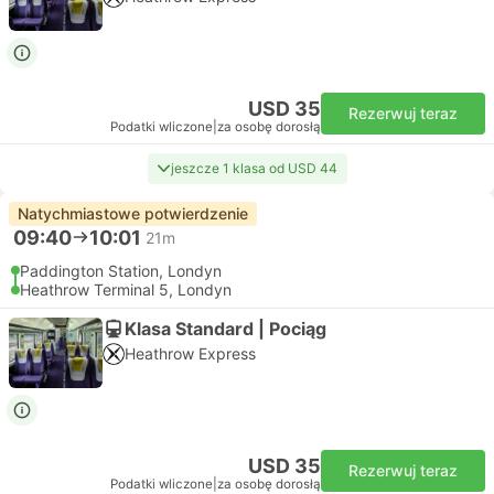
USD 35
Rezerwuj teraz
Podatki wliczone
|
za osobę dorosłą
jeszcze 1 klasa od USD 44
Natychmiastowe potwierdzenie
09:40
10:01
21m
Paddington Station, Londyn
Heathrow Terminal 5, Londyn
Klasa Standard | Pociąg
Heathrow Express
USD 35
Rezerwuj teraz
Podatki wliczone
|
za osobę dorosłą