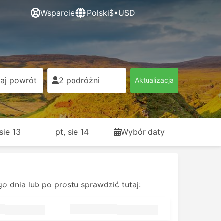
Wsparcie
Polski
$•USD
aj powrót
2 podróżni
Aktualizacja
sie 13
pt, sie 14
Wybór daty
dnia lub po prostu sprawdzić tutaj: