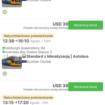
USD 39
Rezerwuj teraz
Podatki wliczone
|
za osobę dorosłą
Natychmiastowe potwierdzenie
12:36
16:10
3godz. i 34m
Edinburgh Queensferry Rd
Inverness Bus Station Stance 3
Standard z klimatyzacją | Autobus
Scottish Citylink
USD 39
Rezerwuj teraz
Podatki wliczone
|
za osobę dorosłą
Natychmiastowe potwierdzenie
13:15
17:20
4godz. i 5m