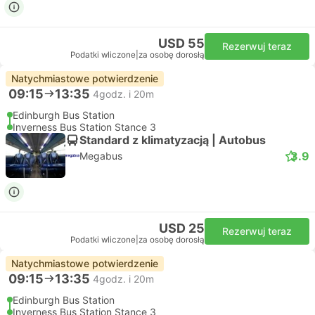
USD 55
Rezerwuj teraz
Podatki wliczone
|
za osobę dorosłą
Natychmiastowe potwierdzenie
09:15
13:35
4godz. i 20m
Edinburgh Bus Station
Inverness Bus Station Stance 3
Standard z klimatyzacją | Autobus
3.9
Megabus
USD 25
Rezerwuj teraz
Podatki wliczone
|
za osobę dorosłą
Natychmiastowe potwierdzenie
09:15
13:35
4godz. i 20m
Edinburgh Bus Station
Inverness Bus Station Stance 3