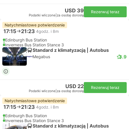
USD 39
Rezerwuj teraz
Podatki wliczone
|
za osobę dorosłą
Natychmiastowe potwierdzenie
17:15
21:23
4godz. i 8m
Edinburgh Bus Station
Inverness Bus Station Stance 3
Standard z klimatyzacją | Autobus
3.9
Megabus
USD 22
Rezerwuj teraz
Podatki wliczone
|
za osobę dorosłą
Natychmiastowe potwierdzenie
17:15
21:23
4godz. i 8m
Edinburgh Bus Station
Inverness Bus Station Stance 3
Standard z klimatyzacją | Autobus