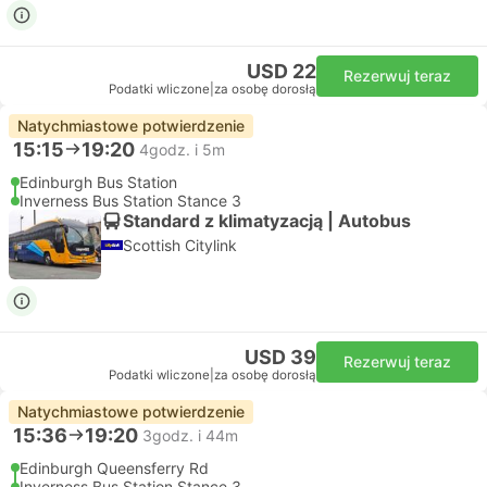
USD 22
Rezerwuj teraz
Podatki wliczone
|
za osobę dorosłą
Natychmiastowe potwierdzenie
15:15
19:20
4godz. i 5m
Edinburgh Bus Station
Inverness Bus Station Stance 3
Standard z klimatyzacją | Autobus
Scottish Citylink
USD 39
Rezerwuj teraz
Podatki wliczone
|
za osobę dorosłą
Natychmiastowe potwierdzenie
15:36
19:20
3godz. i 44m
Edinburgh Queensferry Rd
Inverness Bus Station Stance 3