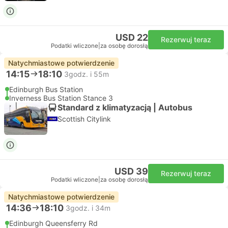
USD 22
Rezerwuj teraz
Podatki wliczone
|
za osobę dorosłą
Natychmiastowe potwierdzenie
14:15
18:10
3godz. i 55m
Edinburgh Bus Station
Inverness Bus Station Stance 3
Standard z klimatyzacją | Autobus
Scottish Citylink
USD 39
Rezerwuj teraz
Podatki wliczone
|
za osobę dorosłą
Natychmiastowe potwierdzenie
14:36
18:10
3godz. i 34m
Edinburgh Queensferry Rd