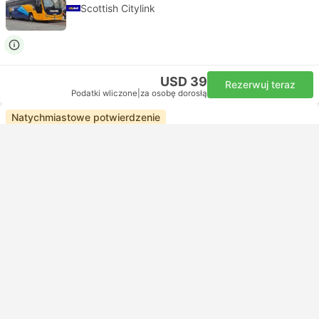
Scottish Citylink
USD 39
Rezerwuj teraz
Podatki wliczone
|
za osobę dorosłą
Natychmiastowe potwierdzenie
17:42
21:23
3godz. i 41m
Edinburgh Queensferry Rd
Inverness Bus Station Stance 3
Standard z klimatyzacją | Autobus
Scottish Citylink
USD 39
Rezerwuj teraz
Podatki wliczone
|
za osobę dorosłą
Natychmiastowe potwierdzenie