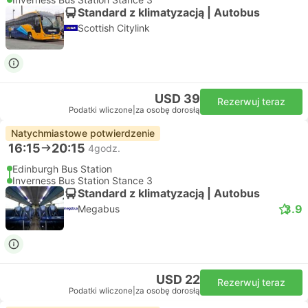
Standard z klimatyzacją | Autobus
Scottish Citylink
USD 39
Rezerwuj teraz
Podatki wliczone
|
za osobę dorosłą
Natychmiastowe potwierdzenie
16:15
20:15
4godz.
Edinburgh Bus Station
Inverness Bus Station Stance 3
Standard z klimatyzacją | Autobus
3.9
Megabus
USD 22
Rezerwuj teraz
Podatki wliczone
|
za osobę dorosłą