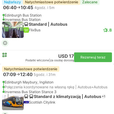
Najtańszy
Natychmiastowe potwierdzenie
Zalecane
06:40
10:45
4godz. i 5m
Edinburgh Bus Station
Inverness Bus Station
Standard | Autobus
3.8
FlixBus
USD 17
Rezerwuj teraz
Podatki wliczone
|
za osobę dorosłą
Natychmiastowe potwierdzenie
07:09
12:40
5godz. i 31m
Edinburgh Maybury, Ingliston
Połączenia koordynowane na własną rękę | Autobus+Autobus
Inverness Bus Station Stance 3
Standard z klimatyzacją | Autobus
+1
Scottish Citylink