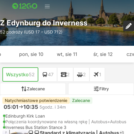
Z Edynburg do Inverness
52 podróży (USD 17 – USD 712)
o
pon, sie 10
wt, sie 11
śr, sie 12
czw
Wszystko
52
47
2
2
1
Zalecane
Filtry
Natychmiastowe potwierdzenie
Zalecane
05:01
10:35
5godz. i 34m
Edinburgh Kirk Loan
Połączenia koordynowane na własną rękę | Autobus+Autobus
Inverness Bus Station Stance 3
Standard z klimatyzacją | Autobus
+1