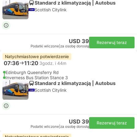
Standard z klimatyzacją | Autobus
Scottish Citylink
USD 39
Rezerwuj teraz
Podatki wliczone
|
za osobę dorosłą
Natychmiastowe potwierdzenie
07:36
11:20
3godz. i 44m
Edinburgh Queensferry Rd
Inverness Bus Station Stance 3
Standard z klimatyzacją | Autobus
Scottish Citylink
USD 39
Rezerwuj teraz
Podatki wliczone
|
za osobę dorosłą
Natychmiastowe potwierdzenie