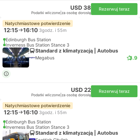
USD 38
Rezerwuj teraz
Podatki wliczone
|
za osobę dorosłą
Natychmiastowe potwierdzenie
12:15
16:10
3godz. i 55m
Edinburgh Bus Station
Inverness Bus Station Stance 3
Standard z klimatyzacją | Autobus
3.9
Megabus
USD 22
Rezerwuj teraz
Podatki wliczone
|
za osobę dorosłą
Natychmiastowe potwierdzenie
12:15
16:10
3godz. i 55m
Edinburgh Bus Station
Inverness Bus Station Stance 3
Standard z klimatyzacją | Autobus
Scottish Citylink