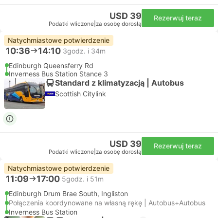
USD 39
Rezerwuj teraz
Podatki wliczone
|
za osobę dorosłą
Natychmiastowe potwierdzenie
10:36
14:10
3godz. i 34m
Edinburgh Queensferry Rd
Inverness Bus Station Stance 3
Standard z klimatyzacją | Autobus
Scottish Citylink
USD 39
Rezerwuj teraz
Podatki wliczone
|
za osobę dorosłą
Natychmiastowe potwierdzenie
11:09
17:00
5godz. i 51m
Edinburgh Drum Brae South, Ingliston
Połączenia koordynowane na własną rękę | Autobus+Autobus
Inverness Bus Station