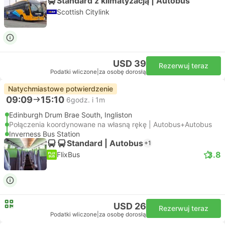
Standard z klimatyzacją | Autobus
Scottish Citylink
USD 39
Rezerwuj teraz
Podatki wliczone
|
za osobę dorosłą
Natychmiastowe potwierdzenie
09:09
15:10
6godz. i 1m
Edinburgh Drum Brae South, Ingliston
Połączenia koordynowane na własną rękę | Autobus+Autobus
Inverness Bus Station
Standard | Autobus
+1
3.8
FlixBus
USD 26
Rezerwuj teraz
Podatki wliczone
|
za osobę dorosłą