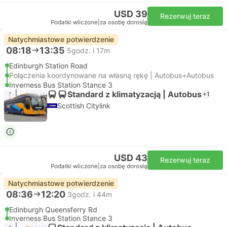
USD 39
Rezerwuj teraz
Podatki wliczone
|
za osobę dorosłą
Natychmiastowe potwierdzenie
08:18
13:35
5godz. i 17m
Edinburgh Station Road
Połączenia koordynowane na własną rękę | Autobus+Autobus
Inverness Bus Station Stance 3
Standard z klimatyzacją | Autobus
+1
Scottish Citylink
USD 43
Rezerwuj teraz
Podatki wliczone
|
za osobę dorosłą
Natychmiastowe potwierdzenie
08:36
12:20
3godz. i 44m
Edinburgh Queensferry Rd
Inverness Bus Station Stance 3