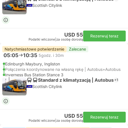
Scottish Citylink
USD 55
Rezerwuj teraz
Podatki wliczone
|
za osobę dorosłą
Natychmiastowe potwierdzenie
Zalecane
05:05
10:35
5godz. i 30m
Edinburgh Maybury, Ingliston
Połączenia koordynowane na własną rękę | Autobus+Autobus
Inverness Bus Station Stance 3
Standard z klimatyzacją | Autobus
+1
Scottish Citylink
USD 55
Rezerwuj teraz
Podatki wliczone
|
za osobę dorosłą