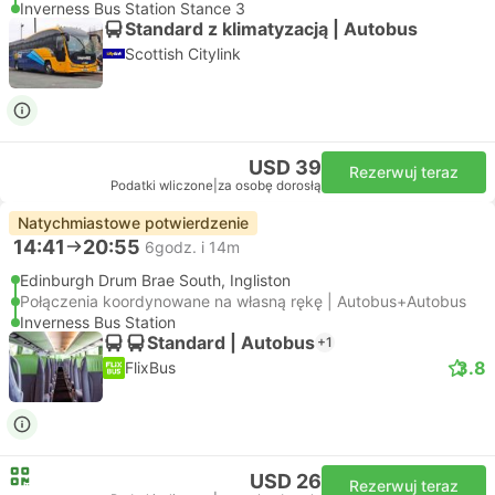
Inverness Bus Station Stance 3
Standard z klimatyzacją | Autobus
Scottish Citylink
USD 39
Rezerwuj teraz
Podatki wliczone
|
za osobę dorosłą
Natychmiastowe potwierdzenie
14:41
20:55
6godz. i 14m
Edinburgh Drum Brae South, Ingliston
Połączenia koordynowane na własną rękę | Autobus+Autobus
Inverness Bus Station
Standard | Autobus
+1
3.8
FlixBus
USD 26
Rezerwuj teraz