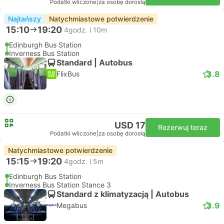
Podatki wliczone
|
za osobę dorosłą
Najtańszy
Natychmiastowe potwierdzenie
15:10
19:20
4godz. i 10m
Edinburgh Bus Station
Inverness Bus Station
Standard | Autobus
3.8
FlixBus
USD 17
Rezerwuj teraz
Podatki wliczone
|
za osobę dorosłą
Natychmiastowe potwierdzenie
15:15
19:20
4godz. i 5m
Edinburgh Bus Station
Inverness Bus Station Stance 3
Standard z klimatyzacją | Autobus
3.9
Megabus