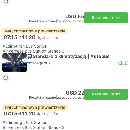
USD 55
Rezerwuj teraz
Podatki wliczone
|
za osobę dorosłą
Natychmiastowe potwierdzenie
07:15
11:20
4godz. i 5m
Edinburgh Bus Station
Inverness Bus Station Stance 3
Standard z klimatyzacją | Autobus
3.9
Megabus
USD 22
Rezerwuj teraz
Podatki wliczone
|
za osobę dorosłą
Natychmiastowe potwierdzenie
07:15
11:20
4godz. i 5m
Edinburgh Bus Station
Inverness Bus Station Stance 3