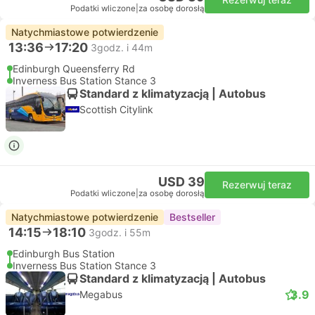
Podatki wliczone
|
za osobę dorosłą
Natychmiastowe potwierdzenie
13:36
17:20
3godz. i 44m
Edinburgh Queensferry Rd
Inverness Bus Station Stance 3
Standard z klimatyzacją | Autobus
Scottish Citylink
USD 39
Rezerwuj teraz
Podatki wliczone
|
za osobę dorosłą
Natychmiastowe potwierdzenie
Bestseller
14:15
18:10
3godz. i 55m
Edinburgh Bus Station
Inverness Bus Station Stance 3
Standard z klimatyzacją | Autobus
3.9
Megabus