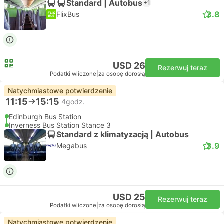
Standard | Autobus
+1
3.8
FlixBus
USD 26
Rezerwuj teraz
Podatki wliczone
|
za osobę dorosłą
Natychmiastowe potwierdzenie
11:15
15:15
4godz.
Edinburgh Bus Station
Inverness Bus Station Stance 3
Standard z klimatyzacją | Autobus
3.9
Megabus
USD 25
Rezerwuj teraz
Podatki wliczone
|
za osobę dorosłą
Natychmiastowe potwierdzenie