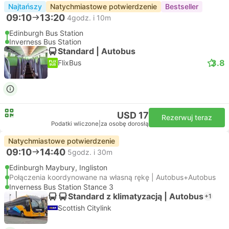
Najtańszy
Natychmiastowe potwierdzenie
Bestseller
09:10
13:20
4godz. i 10m
Edinburgh Bus Station
Inverness Bus Station
Standard | Autobus
3.8
FlixBus
USD 17
Rezerwuj teraz
Podatki wliczone
|
za osobę dorosłą
Natychmiastowe potwierdzenie
09:10
14:40
5godz. i 30m
Edinburgh Maybury, Ingliston
Połączenia koordynowane na własną rękę | Autobus+Autobus
Inverness Bus Station Stance 3
Standard z klimatyzacją | Autobus
+1
Scottish Citylink