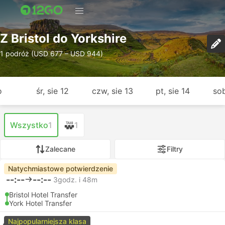
Z Bristol do Yorkshire
1 podróż (USD 677 – USD 944)
o
śr, sie 12
czw, sie 13
pt, sie 14
sob
Wszystko
1
1
Zalecane
Filtry
Natychmiastowe potwierdzenie
--:--
--:--
3godz. i 48m
Bristol Hotel Transfer
York Hotel Transfer
Najpopularniejsza klasa