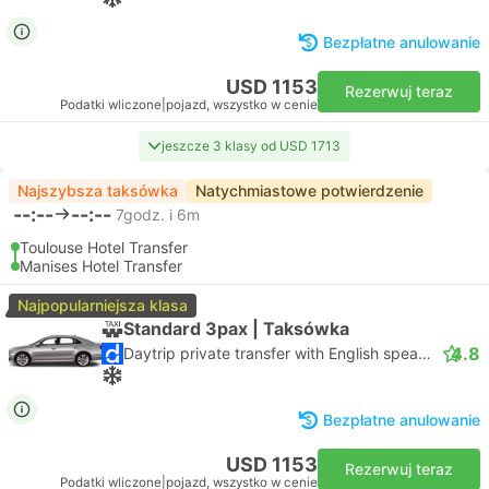
Bezpłatne anulowanie
USD 1153
Rezerwuj teraz
Podatki wliczone
|
pojazd, wszystko w cenie
jeszcze 3 klasy od USD 1713
Najszybsza taksówka
Natychmiastowe potwierdzenie
--:--
--:--
7godz. i 6m
Toulouse Hotel Transfer
Manises Hotel Transfer
Najpopularniejsza klasa
Standard 3pax | Taksówka
4.8
Daytrip private transfer with English speaking driver
Bezpłatne anulowanie
USD 1153
Rezerwuj teraz
Podatki wliczone
|
pojazd, wszystko w cenie