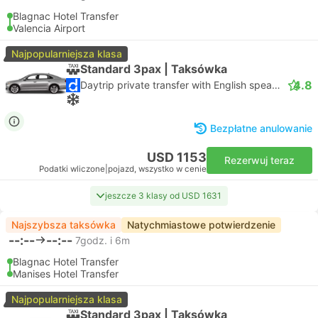
Blagnac Hotel Transfer
Valencia Airport
Najpopularniejsza klasa
Standard 3pax | Taksówka
4.8
Daytrip private transfer with English speaking driver
Bezpłatne anulowanie
USD 1153
Rezerwuj teraz
Podatki wliczone
|
pojazd, wszystko w cenie
jeszcze 3 klasy od USD 1631
Najszybsza taksówka
Natychmiastowe potwierdzenie
--:--
--:--
7godz. i 6m
Blagnac Hotel Transfer
Manises Hotel Transfer
Najpopularniejsza klasa
Standard 3pax | Taksówka