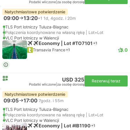
Podatki wliczone
|
za osobę dorosłą
Natychmiastowe potwierdzenie
09:00
13:20
+1
1d, 4godz. i 20m
TLS Port lotniczy Tuluza-Blagnac
Połączenia koordynowane na własną rękę | Lot+Lot
VLC Port lotniczy w Walencji
Economy | Lot #TO7101
+1
5.0
Transavia France
+1
USD 325
Rezerwuj teraz
Podatki wliczone
|
za osobę dorosłą
Natychmiastowe potwierdzenie
09:05
17:00
7godz. i 55m
TLS Port lotniczy Tuluza-Blagnac
Połączenia koordynowane na własną rękę | Lot+Lot
VLC Port lotniczy w Walencji
Economy | Lot #IB1190
+1