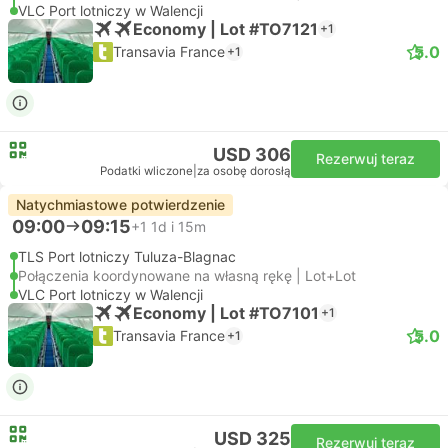
VLC Port lotniczy w Walencji
Economy | Lot #TO7121
+1
5.0
Transavia France
+1
USD 306
Rezerwuj teraz
Podatki wliczone
|
za osobę dorosłą
Natychmiastowe potwierdzenie
09:00
09:15
+1
1d i 15m
TLS Port lotniczy Tuluza-Blagnac
Połączenia koordynowane na własną rękę | Lot+Lot
VLC Port lotniczy w Walencji
Economy | Lot #TO7101
+1
5.0
Transavia France
+1
USD 325
Rezerwuj teraz