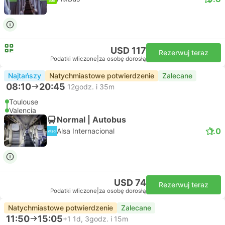
USD 117
Rezerwuj teraz
Podatki wliczone
|
za osobę dorosłą
Najtańszy
Natychmiastowe potwierdzenie
Zalecane
08:10
20:45
12godz. i 35m
Toulouse
Valencia
Normal | Autobus
1.0
Alsa Internacional
USD 74
Rezerwuj teraz
Podatki wliczone
|
za osobę dorosłą
Natychmiastowe potwierdzenie
Zalecane
11:50
15:05
+1
1d, 3godz. i 15m