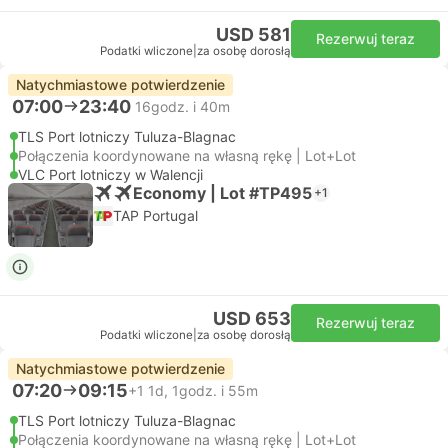
USD 581
Rezerwuj teraz
Podatki wliczone
|
za osobę dorosłą
Natychmiastowe potwierdzenie
07:00
23:40
16godz. i 40m
TLS Port lotniczy Tuluza-Blagnac
Połączenia koordynowane na własną rękę | Lot+Lot
VLC Port lotniczy w Walencji
Economy | Lot #TP495
+1
TAP Portugal
USD 653
Rezerwuj teraz
Podatki wliczone
|
za osobę dorosłą
Natychmiastowe potwierdzenie
07:20
09:15
+1
1d, 1godz. i 55m
TLS Port lotniczy Tuluza-Blagnac
Połączenia koordynowane na własną rękę | Lot+Lot