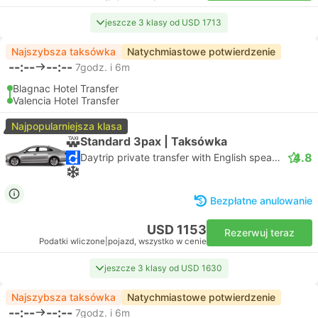
jeszcze 3 klasy od USD 1713
Najszybsza taksówka
Natychmiastowe potwierdzenie
--:--
--:--
7godz. i 6m
Blagnac Hotel Transfer
Valencia Hotel Transfer
Najpopularniejsza klasa
Standard 3pax | Taksówka
4.8
Daytrip private transfer with English speaking driver
Bezpłatne anulowanie
USD 1153
Rezerwuj teraz
Podatki wliczone
|
pojazd, wszystko w cenie
jeszcze 3 klasy od USD 1630
Najszybsza taksówka
Natychmiastowe potwierdzenie
--:--
--:--
7godz. i 6m