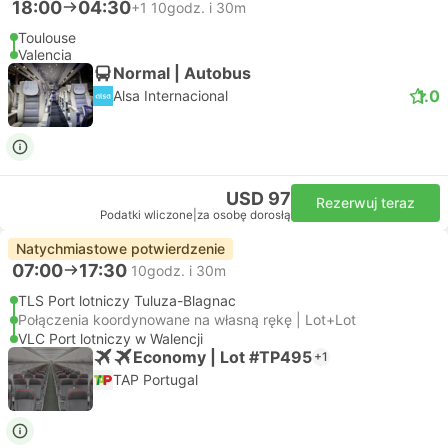
18:00
04:30
+1
10godz. i 30m
Toulouse
Valencia
Normal | Autobus
1.0
Alsa Internacional
USD 97
Rezerwuj teraz
Podatki wliczone
|
za osobę dorosłą
Natychmiastowe potwierdzenie
07:00
17:30
10godz. i 30m
TLS Port lotniczy Tuluza-Blagnac
Połączenia koordynowane na własną rękę | Lot+Lot
VLC Port lotniczy w Walencji
Economy | Lot #TP495
+1
TAP Portugal