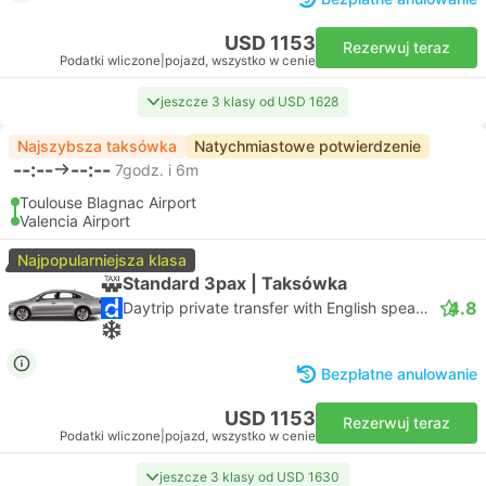
USD 1153
Rezerwuj teraz
Podatki wliczone
|
pojazd, wszystko w cenie
jeszcze 3 klasy od USD 1628
Najszybsza taksówka
Natychmiastowe potwierdzenie
--:--
--:--
7godz. i 6m
Toulouse Blagnac Airport
Valencia Airport
Najpopularniejsza klasa
Standard 3pax | Taksówka
4.8
Daytrip private transfer with English speaking driver
Bezpłatne anulowanie
USD 1153
Rezerwuj teraz
Podatki wliczone
|
pojazd, wszystko w cenie
jeszcze 3 klasy od USD 1630