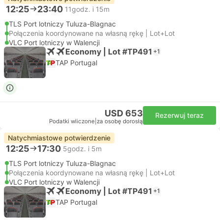
12:25
23:40
11godz. i 15m
TLS Port lotniczy Tuluza-Blagnac
Połączenia koordynowane na własną rękę | Lot+Lot
VLC Port lotniczy w Walencji
Economy | Lot #TP491
+1
TAP Portugal
USD 653
Rezerwuj teraz
Podatki wliczone
|
za osobę dorosłą
Natychmiastowe potwierdzenie
12:25
17:30
5godz. i 5m
TLS Port lotniczy Tuluza-Blagnac
Połączenia koordynowane na własną rękę | Lot+Lot
VLC Port lotniczy w Walencji
Economy | Lot #TP491
+1
TAP Portugal