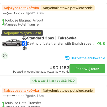
Najszybsza taksówka
Natychmiastowe potwierdzenie
--:--
--:--
7godz. i 6m
Toulouse Blagnac Airport
Manises Hotel Transfer
Najpopularniejsza klasa
Standard 3pax | Taksówka
4.8
Daytrip private transfer with English speaking driver
Bezpłatne anulowanie
USD 1153
Rezerwuj teraz
Podatki wliczone
|
pojazd, wszystko w cenie
jeszcze 3 klasy od USD 1630
Najszybsza taksówka
Natychmiastowe potwierdzenie
--:--
--:--
7godz. i 6m
Toulouse Hotel Transfer
Valencia Hotel Transfer