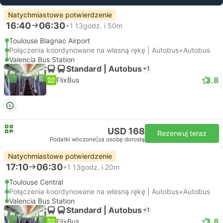
Natychmiastowe potwierdzenie
16:40
06:30
+1
13godz. i 50m
Toulouse Blagnac Airport
Połączenia koordynowane na własną rękę | Autobus+Autobus
Valencia Bus Station
Standard | Autobus
+1
3.8
FlixBus
USD 168
Rezerwuj teraz
Podatki wliczone
|
za osobę dorosłą
Natychmiastowe potwierdzenie
17:10
06:30
+1
13godz. i 20m
Toulouse Central
Połączenia koordynowane na własną rękę | Autobus+Autobus
Valencia Bus Station
Standard | Autobus
+1
3.8
FlixBus