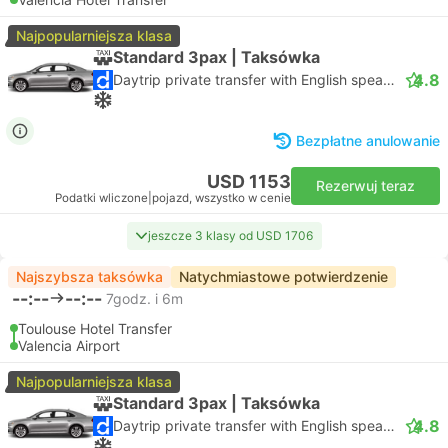
Najpopularniejsza klasa
Standard 3pax | Taksówka
4.8
Daytrip private transfer with English speaking driver
Bezpłatne anulowanie
USD 1153
Rezerwuj teraz
Podatki wliczone
|
pojazd, wszystko w cenie
jeszcze 3 klasy od USD 1706
Najszybsza taksówka
Natychmiastowe potwierdzenie
--:--
--:--
7godz. i 6m
Toulouse Hotel Transfer
Valencia Airport
Najpopularniejsza klasa
Standard 3pax | Taksówka
4.8
Daytrip private transfer with English speaking driver