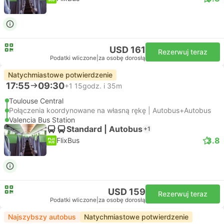
USD 161
Rezerwuj teraz
Podatki wliczone
|
za osobę dorosłą
Natychmiastowe potwierdzenie
17:55
09:30
+1
15godz. i 35m
Toulouse Central
Połączenia koordynowane na własną rękę | Autobus+Autobus
Valencia Bus Station
Standard | Autobus
+1
3.8
FlixBus
USD 159
Rezerwuj teraz
Podatki wliczone
|
za osobę dorosłą
Najszybszy autobus
Natychmiastowe potwierdzenie