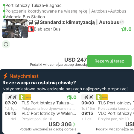
Port lotniczy Tuluza-Blagnac
Połączenia koordynowane na własną rękę | Autobus+Autobus
Valencia Bus Station
Standard z klimatyzacją | Autobus
+1
4.0
Blablacar Bus
USD 247
Rezerwuj teraz
Podatki wliczone
|
za osobę dorosłą
Natychmiast
Rezerwacja na ostatnią chwilę?
Natychmiastowe potwierdzenie naszych najlepszych propozycji
5.0
07:20
TLS Port lotniczy Tuluza-Blagnac
09:00
1d, 1godz. i 55m
Połączenia koordynowane na własną rękę
1d i 15m
09:15
VLC Port lotniczy w Walencji
09:15
+ 1 dzień
Przylot pon, sie 10
+ 1 dzień
Przylot pon, sie 10
USD 306
US
Podatki wliczone
|
za osobę dorosłą
Podatki wliczone
|
za os