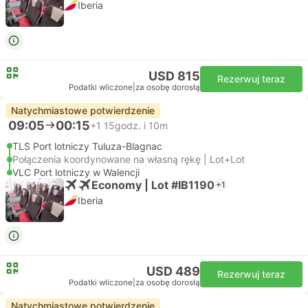
Iberia
USD 815
Rezerwuj teraz
Podatki wliczone
|
za osobę dorosłą
Natychmiastowe potwierdzenie
09:05
00:15
+1
15godz. i 10m
TLS Port lotniczy Tuluza-Blagnac
Połączenia koordynowane na własną rękę | Lot+Lot
VLC Port lotniczy w Walencji
Economy | Lot #IB1190
+1
Iberia
USD 489
Rezerwuj teraz
Podatki wliczone
|
za osobę dorosłą
Natychmiastowe potwierdzenie