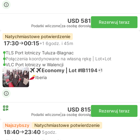
USD 581
Rezerwuj teraz
Podatki wliczone
|
za osobę dorosłą
Natychmiastowe potwierdzenie
17:30
00:15
+1
6godz. i 45m
TLS Port lotniczy Tuluza-Blagnac
Połączenia koordynowane na własną rękę | Lot+Lot
VLC Port lotniczy w Walencji
Economy | Lot #IB1194
+1
Iberia
USD 815
Rezerwuj teraz
Podatki wliczone
|
za osobę dorosłą
Najszybszy
Natychmiastowe potwierdzenie
18:40
23:40
5godz.