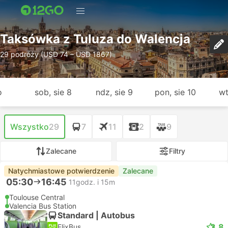
Taksówka z Tuluza do Walencja
29 podróży (USD 74 – USD 1867)
o
sob, sie 8
ndz, sie 9
pon, sie 10
wt
Wszystko
29
7
11
2
9
Zalecane
Filtry
Natychmiastowe potwierdzenie
Zalecane
05:30
16:45
11godz. i 15m
Toulouse Central
Valencia Bus Station
Standard | Autobus
3.8
FlixBus