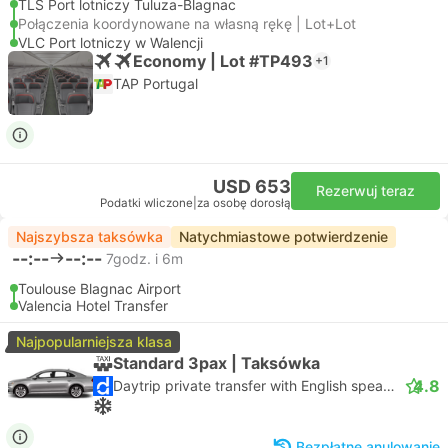
TLS Port lotniczy Tuluza-Blagnac
Połączenia koordynowane na własną rękę | Lot+Lot
VLC Port lotniczy w Walencji
Economy | Lot #TP493
+1
TAP Portugal
USD 653
Rezerwuj teraz
Podatki wliczone
|
za osobę dorosłą
Najszybsza taksówka
Natychmiastowe potwierdzenie
--:--
--:--
7godz. i 6m
Toulouse Blagnac Airport
Valencia Hotel Transfer
Najpopularniejsza klasa
Standard 3pax | Taksówka
4.8
Daytrip private transfer with English speaking driver
Bezpłatne anulowanie