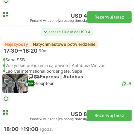
USD 4
Rezerwuj teraz
Podatki wliczone
|
za osobę dorosłą
jeszcze 1 klasa od USD 4
Najszybszy
Natychmiastowe potwierdzenie
17:30
18:20
50m
Sapa SSB
Wszystkie połączenia są pewne | Autobus+Minivan
Lao Cai international border gate, Sapa
Express | Autobus
3.8
Grouptour
USD 8
Rezerwuj teraz
Podatki wliczone
|
za osobę dorosłą
18:00
19:00
1godz.