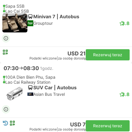
Sapa SSB
Lao Cai SSB
Minivan 7 | Autobus
3.8
Grouptour
USD 21
Rezerwuj teraz
Podatki wliczone
|
za osobę dorosłą
07:30
08:30
1godz.
100A Dien Bien Phu, Sapa
Lao Cai Railway Station
SUV Car | Autobus
3.8
Asian Bus Travel
USD 7
Rezerwuj teraz
Podatki wliczone
|
za osobę dorosłą