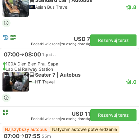
3.8
Asian Bus Travel
USD 7
Rezerwuj teraz
Podatki wliczone
|
za osobę dorosłą
07:00
08:00
1godz.
100A Dien Bien Phu, Sapa
Lao Cai Railway Station
Seater 7 | Autobus
4.0
HT Travel
USD 11
Rezerwuj teraz
Podatki wliczone
|
za osobę dorosłą
Najszybszy autobus
Natychmiastowe potwierdzenie
07:00
07:55
55m