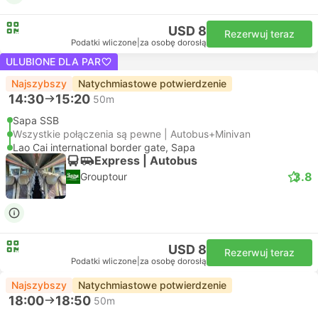
USD 8
Rezerwuj teraz
Podatki wliczone
|
za osobę dorosłą
ULUBIONE DLA PAR
Najszybszy
Natychmiastowe potwierdzenie
14:30
15:20
50m
Sapa SSB
Wszystkie połączenia są pewne | Autobus+Minivan
Lao Cai international border gate, Sapa
Express | Autobus
3.8
Grouptour
USD 8
Rezerwuj teraz
Podatki wliczone
|
za osobę dorosłą
Najszybszy
Natychmiastowe potwierdzenie
18:00
18:50
50m