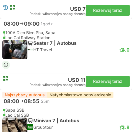
USD 7
Rezerwuj teraz
Podatki wliczone
|
za osobę dorosłą
08:00
09:00
1godz.
100A Dien Bien Phu, Sapa
Lao Cai Railway Station
Seater 7 | Autobus
4.0
HT Travel
USD 11
Rezerwuj teraz
Podatki wliczone
|
za osobę dorosłą
Najszybszy autobus
Natychmiastowe potwierdzenie
08:00
08:55
55m
Sapa SSB
Lao Cai SSB
Minivan 7 | Autobus
3.8
Grouptour