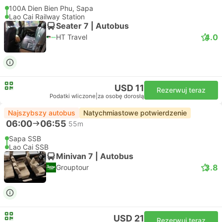
100A Dien Bien Phu, Sapa
Lao Cai Railway Station
Seater 7 | Autobus
4.0
HT Travel
USD 11
Rezerwuj teraz
Podatki wliczone
|
za osobę dorosłą
Najszybszy autobus
Natychmiastowe potwierdzenie
06:00
06:55
55m
Sapa SSB
Lao Cai SSB
Minivan 7 | Autobus
3.8
Grouptour
USD 21
Rezerwuj teraz