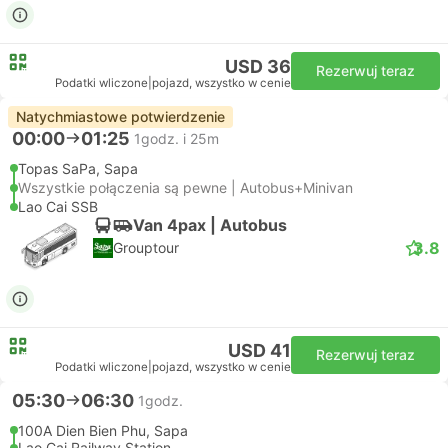
USD 36
Rezerwuj teraz
Podatki wliczone
|
pojazd, wszystko w cenie
Natychmiastowe potwierdzenie
00:00
01:25
1godz. i 25m
Topas SaPa, Sapa
Wszystkie połączenia są pewne | Autobus+Minivan
Lao Cai SSB
Van 4pax | Autobus
3.8
Grouptour
USD 41
Rezerwuj teraz
Podatki wliczone
|
pojazd, wszystko w cenie
05:30
06:30
1godz.
100A Dien Bien Phu, Sapa
Lao Cai Railway Station