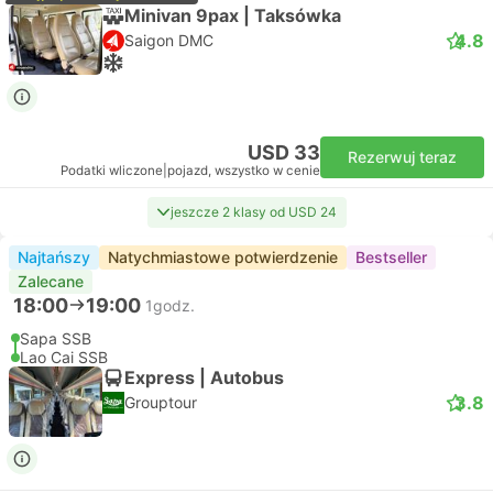
Minivan 9pax | Taksówka
4.8
Saigon DMC
USD 33
Rezerwuj teraz
Podatki wliczone
|
pojazd, wszystko w cenie
jeszcze 2 klasy od USD 24
Najtańszy
Natychmiastowe potwierdzenie
Bestseller
Zalecane
18:00
19:00
1godz.
Sapa SSB
Lao Cai SSB
Express | Autobus
3.8
Grouptour