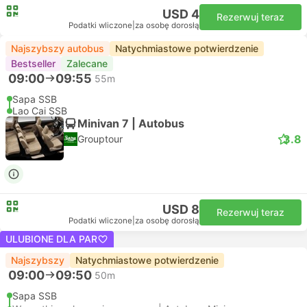
USD 4
Rezerwuj teraz
Podatki wliczone
|
za osobę dorosłą
Najszybszy autobus
Natychmiastowe potwierdzenie
Bestseller
Zalecane
09:00
09:55
55m
Sapa SSB
Lao Cai SSB
Minivan 7 | Autobus
3.8
Grouptour
USD 8
Rezerwuj teraz
Podatki wliczone
|
za osobę dorosłą
ULUBIONE DLA PAR
Najszybszy
Natychmiastowe potwierdzenie
09:00
09:50
50m
Sapa SSB