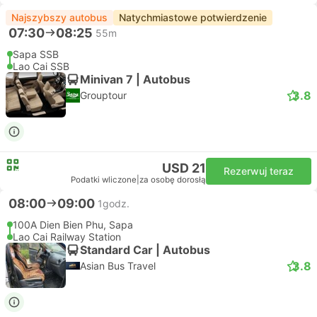
Najszybszy autobus
Natychmiastowe potwierdzenie
07:30
08:25
55m
Sapa SSB
Lao Cai SSB
Minivan 7 | Autobus
3.8
Grouptour
USD 21
Rezerwuj teraz
Podatki wliczone
|
za osobę dorosłą
08:00
09:00
1godz.
100A Dien Bien Phu, Sapa
Lao Cai Railway Station
Standard Car | Autobus
3.8
Asian Bus Travel