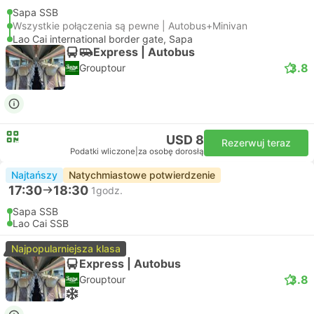
Sapa SSB
Wszystkie połączenia są pewne | Autobus+Minivan
Lao Cai international border gate, Sapa
Express | Autobus
3.8
Grouptour
USD 8
Rezerwuj teraz
Podatki wliczone
|
za osobę dorosłą
Najtańszy
Natychmiastowe potwierdzenie
17:30
18:30
1godz.
Sapa SSB
Lao Cai SSB
Najpopularniejsza klasa
Express | Autobus
3.8
Grouptour