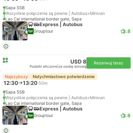
Sapa SSB
Wszystkie połączenia są pewne | Autobus+Minivan
Lao Cai international border gate, Sapa
Express | Autobus
3.8
Grouptour
USD 8
Rezerwuj teraz
Podatki wliczone
|
za osobę dorosłą
Najszybszy
Natychmiastowe potwierdzenie
12:30
13:20
50m
Sapa SSB
Wszystkie połączenia są pewne | Autobus+Minivan
Lao Cai international border gate, Sapa
Express | Autobus
3.8
Grouptour