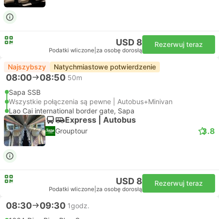
USD 8
Rezerwuj teraz
Podatki wliczone
|
za osobę dorosłą
Najszybszy
Natychmiastowe potwierdzenie
08:00
08:50
50m
Sapa SSB
Wszystkie połączenia są pewne | Autobus+Minivan
Lao Cai international border gate, Sapa
Express | Autobus
3.8
Grouptour
USD 8
Rezerwuj teraz
Podatki wliczone
|
za osobę dorosłą
08:30
09:30
1godz.