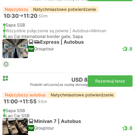
Najszybszy
Natychmiastowe potwierdzenie
10:30
11:20
50m
Sapa SSB
Wszystkie połączenia są pewne | Autobus+Minivan
Lao Cai international border gate, Sapa
Express | Autobus
3.8
Grouptour
USD 8
Rezerwuj teraz
Podatki wliczone
|
za osobę dorosłą
Najszybszy autobus
Natychmiastowe potwierdzenie
11:00
11:55
55m
Sapa SSB
Lao Cai SSB
Minivan 7 | Autobus
3.8
Grouptour