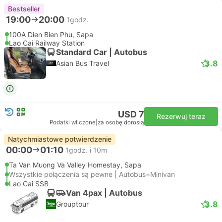
Bestseller
19:00
20:00
1godz.
100A Dien Bien Phu, Sapa
Lao Cai Railway Station
Standard Car | Autobus
3.8
Asian Bus Travel
USD 7
Rezerwuj teraz
Podatki wliczone
|
za osobę dorosłą
Natychmiastowe potwierdzenie
00:00
01:10
1godz. i 10m
Ta Van Muong Va Valley Homestay, Sapa
Wszystkie połączenia są pewne | Autobus+Minivan
Lao Cai SSB
Van 4pax | Autobus
3.8
Grouptour