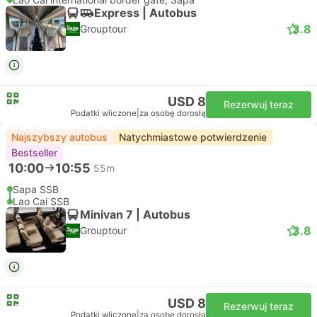
Express | Autobus
3.8
Grouptour
USD 8
Rezerwuj teraz
Podatki wliczone
|
za osobę dorosłą
Najszybszy autobus
Natychmiastowe potwierdzenie
Bestseller
10:00
10:55
55m
Sapa SSB
Lao Cai SSB
Minivan 7 | Autobus
3.8
Grouptour
USD 8
Rezerwuj teraz
Podatki wliczone
|
za osobę dorosłą