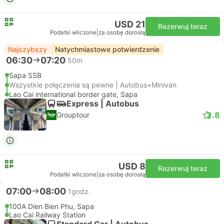
USD 21
Rezerwuj teraz
Podatki wliczone
|
za osobę dorosłą
Najszybszy
Natychmiastowe potwierdzenie
06:30
07:20
50m
Sapa SSB
Wszystkie połączenia są pewne | Autobus+Minivan
Lao Cai international border gate, Sapa
Express | Autobus
3.8
Grouptour
USD 8
Rezerwuj teraz
Podatki wliczone
|
za osobę dorosłą
07:00
08:00
1godz.
100A Dien Bien Phu, Sapa
Lao Cai Railway Station
Standard Car | Autobus