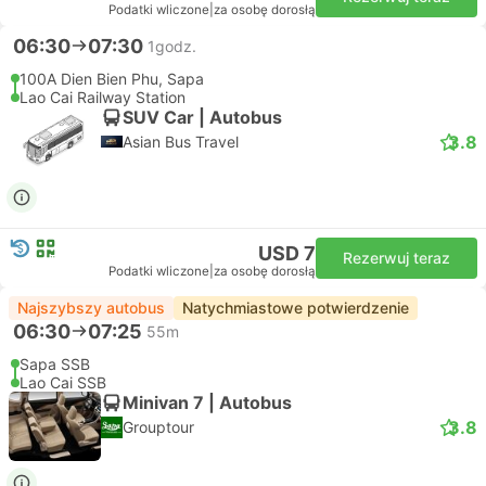
Podatki wliczone
|
za osobę dorosłą
06:30
07:30
1godz.
100A Dien Bien Phu, Sapa
Lao Cai Railway Station
SUV Car | Autobus
3.8
Asian Bus Travel
USD 7
Rezerwuj teraz
Podatki wliczone
|
za osobę dorosłą
Najszybszy autobus
Natychmiastowe potwierdzenie
06:30
07:25
55m
Sapa SSB
Lao Cai SSB
Minivan 7 | Autobus
3.8
Grouptour