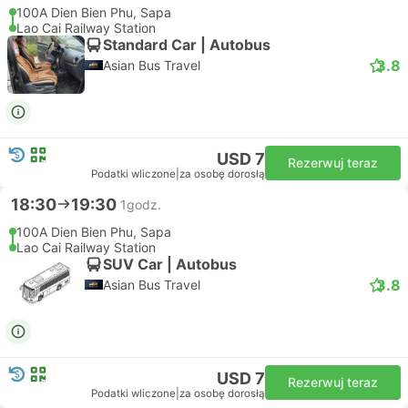
100A Dien Bien Phu, Sapa
Lao Cai Railway Station
Standard Car | Autobus
3.8
Asian Bus Travel
USD 7
Rezerwuj teraz
Podatki wliczone
|
za osobę dorosłą
18:30
19:30
1godz.
100A Dien Bien Phu, Sapa
Lao Cai Railway Station
SUV Car | Autobus
3.8
Asian Bus Travel
USD 7
Rezerwuj teraz
Podatki wliczone
|
za osobę dorosłą