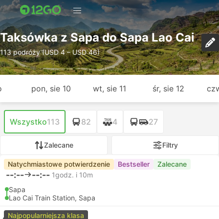
Taksówka z Sapa do Sapa Lao Cai
113 podróży (USD 4 – USD 46)
o
pon, sie 10
wt, sie 11
śr, sie 12
czw
Wszystko
113
82
4
27
Zalecane
Filtry
Natychmiastowe potwierdzenie
Bestseller
Zalecane
--:--
--:--
1godz. i 10m
Sapa
Lao Cai Train Station, Sapa
Najpopularniejsza klasa