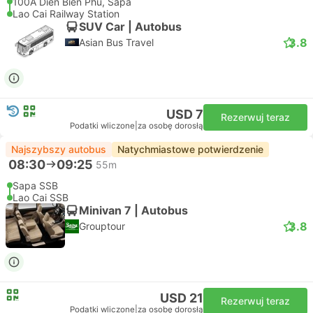
100A Dien Bien Phu, Sapa
Lao Cai Railway Station
SUV Car | Autobus
3.8
Asian Bus Travel
USD 7
Rezerwuj teraz
Podatki wliczone
|
za osobę dorosłą
Najszybszy autobus
Natychmiastowe potwierdzenie
08:30
09:25
55m
Sapa SSB
Lao Cai SSB
Minivan 7 | Autobus
3.8
Grouptour
USD 21
Rezerwuj teraz
Podatki wliczone
|
za osobę dorosłą