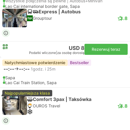
Wszystkie połączenia są pewne | Autobus+Minivan
Lao Cai international border gate, Sapa
Express | Autobus
3.8
Grouptour
USD 8
Rezerwuj teraz
Podatki wliczone
|
za osobę dorosłą
Natychmiastowe potwierdzenie
Bestseller
--:--
--:--
1godz. i 25m
Sapa
Lao Cai Train Station, Sapa
Najpopularniejsza klasa
Comfort 3pax | Taksówka
4.8
OUROS Travel