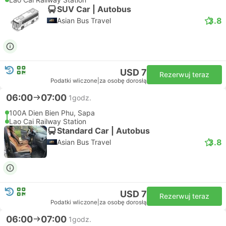
SUV Car | Autobus
3.8
Asian Bus Travel
USD 7
Rezerwuj teraz
Podatki wliczone
|
za osobę dorosłą
06:00
07:00
1godz.
100A Dien Bien Phu, Sapa
Lao Cai Railway Station
Standard Car | Autobus
3.8
Asian Bus Travel
USD 7
Rezerwuj teraz
Podatki wliczone
|
za osobę dorosłą
06:00
07:00
1godz.