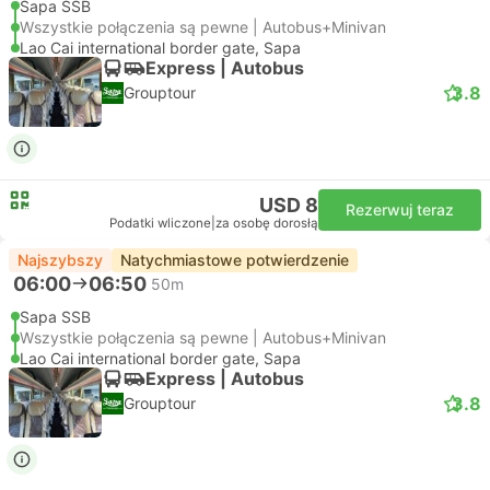
Sapa SSB
Wszystkie połączenia są pewne | Autobus+Minivan
Lao Cai international border gate, Sapa
Express | Autobus
3.8
Grouptour
USD 8
Rezerwuj teraz
Podatki wliczone
|
za osobę dorosłą
Najszybszy
Natychmiastowe potwierdzenie
06:00
06:50
50m
Sapa SSB
Wszystkie połączenia są pewne | Autobus+Minivan
Lao Cai international border gate, Sapa
Express | Autobus
3.8
Grouptour