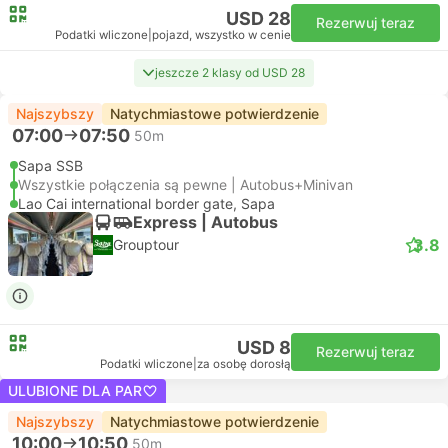
USD 28
Rezerwuj teraz
Podatki wliczone
|
pojazd, wszystko w cenie
jeszcze 2 klasy od USD 28
Najszybszy
Natychmiastowe potwierdzenie
07:00
07:50
50m
Sapa SSB
Wszystkie połączenia są pewne | Autobus+Minivan
Lao Cai international border gate, Sapa
Express | Autobus
3.8
Grouptour
USD 8
Rezerwuj teraz
Podatki wliczone
|
za osobę dorosłą
ULUBIONE DLA PAR
Najszybszy
Natychmiastowe potwierdzenie
10:00
10:50
50m