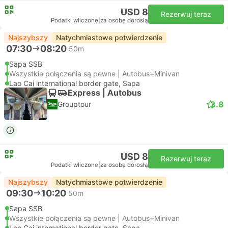
USD 8
Rezerwuj teraz
Podatki wliczone
|
za osobę dorosłą
Najszybszy
Natychmiastowe potwierdzenie
07:30
08:20
50m
Sapa SSB
Wszystkie połączenia są pewne | Autobus+Minivan
Lao Cai international border gate, Sapa
Express | Autobus
3.8
Grouptour
USD 8
Rezerwuj teraz
Podatki wliczone
|
za osobę dorosłą
Najszybszy
Natychmiastowe potwierdzenie
09:30
10:20
50m
Sapa SSB
Wszystkie połączenia są pewne | Autobus+Minivan
Lao Cai international border gate, Sapa