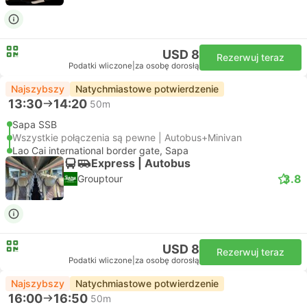
USD 8
Rezerwuj teraz
Podatki wliczone
|
za osobę dorosłą
Najszybszy
Natychmiastowe potwierdzenie
13:30
14:20
50m
Sapa SSB
Wszystkie połączenia są pewne | Autobus+Minivan
Lao Cai international border gate, Sapa
Express | Autobus
3.8
Grouptour
USD 8
Rezerwuj teraz
Podatki wliczone
|
za osobę dorosłą
Najszybszy
Natychmiastowe potwierdzenie
16:00
16:50
50m