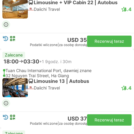
Limousine + VIP Cabin 22 | Autobus
4.4
Daiichi Travel
USD 35
Rezerwuj teraz
Podatki wliczone
|
za osobę dorosłą
Zalecane
18:00
03:30
+1
9godz. i 30m
Tuan Chau International Port, dawniej znane
32 Nguyen Trai Street, Ha Giang
Limousine 13 | Autobus
4.4
Daiichi Travel
USD 37
Rezerwuj teraz
Podatki wliczone
|
za osobę dorosłą
Zalecane