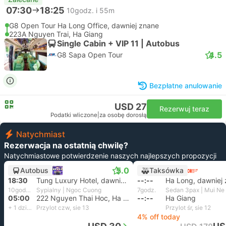
07:30
18:25
10godz. i 55m
G8 Open Tour Ha Long Office, dawniej znane
223A Nguyen Trai, Ha Giang
Single Cabin + VIP 11 | Autobus
4.5
G8 Sapa Open Tour
Bezpłatne anulowanie
USD 27
Rezerwuj teraz
Podatki wliczone
|
za osobę dorosłą
Natychmiast
Rezerwacja na ostatnią chwilę?
Natychmiastowe potwierdzenie naszych najlepszych propozycji
5.0
Autobus
Taksówka
18:30
Tung Luxury Hotel, dawniej znane
--:--
Ha Long, dawniej
10godz. i 30m
Sypialny | Ngoc Cuong
7godz.
Sedan 3pax | Mui Ne 
05:00
222 Nguyen Thai Hoc, Ha Giang
--:--
Ha Giang
+ 1 dzień
Przylot czw, sie 13
Przylot śr, sie 12
4% off today