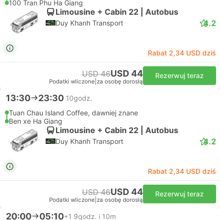
100 Tran Phu Ha Giang
Limousine + Cabin 22 | Autobus
4.2
Duy Khanh Transport
Rabat 2,34 USD dziś
USD 44
USD 46
Rezerwuj teraz
Podatki wliczone
|
za osobę dorosłą
13:30
23:30
10godz.
Tuan Chau Island Coffee, dawniej znane
Ben xe Ha Giang
Limousine + Cabin 22 | Autobus
4.2
Duy Khanh Transport
Rabat 2,34 USD dziś
USD 44
USD 46
Rezerwuj teraz
Podatki wliczone
|
za osobę dorosłą
20:00
05:10
+1
9godz. i 10m