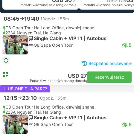
USD 30
US
USD 178
Podatki wliczone
|
za osobę dorosłą
Podatki wliczone
|
pojazd, wszy
08:45
19:40
10godz. i 55m
G8 Open Tour Ha Long Office, dawniej znane
223A Nguyen Trai, Ha Giang
Single Cabin + VIP 11 | Autobus
4.5
G8 Sapa Open Tour
Bezpłatne anulowanie
USD 27
Rezerwuj teraz
Podatki wliczone
|
za osobę dorosłą
ULUBIONE DLA PAR
12:15
23:10
10godz. i 55m
G8 Open Tour Ha Long Office, dawniej znane
223A Nguyen Trai, Ha Giang
Single Cabin + VIP 11 | Autobus
4.5
G8 Sapa Open Tour