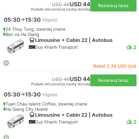
USD 44
USD 46
Rezerwuj teraz
Podatki wliczone
|
za osobę dorosłą
05:30
15:30
10godz.
24 Thuy Tung, dawniej znane
Ben xe Ha Giang
Limousine + Cabin 22 | Autobus
4.2
Duy Khanh Transport
Rabat 2,34 USD dziś
USD 44
USD 46
Rezerwuj teraz
Podatki wliczone
|
za osobę dorosłą
05:30
15:30
10godz.
Tuan Chau Island Coffee, dawniej znane
Ha Giang City Hostel
Limousine + Cabin 22 | Autobus
4.2
Duy Khanh Transport