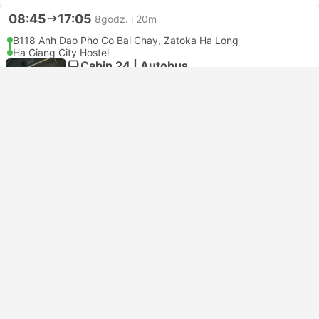
08:45
17:05
8godz. i 20m
B118 Anh Dao Pho Co Bai Chay, Zatoka Ha Long
Ha Giang City Hostel
Cabin 24 | Autobus
3.9
Ha Long Bus Travel
USD 32
Rezerwuj teraz
Podatki wliczone
|
za osobę dorosłą
Bestseller
08:45
17:05
8godz. i 20m
18A Anh Dao, dawniej znane
Ha Giang City Hostel
Cabin 24 | Autobus
3.9
Ha Long Bus Travel