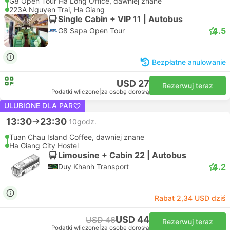
G8 Open Tour Ha Long Office, dawniej znane
223A Nguyen Trai, Ha Giang
Single Cabin + VIP 11 | Autobus
4.5
G8 Sapa Open Tour
Bezpłatne anulowanie
USD 27
Rezerwuj teraz
Podatki wliczone
|
za osobę dorosłą
ULUBIONE DLA PAR
13:30
23:30
10godz.
Tuan Chau Island Coffee, dawniej znane
Ha Giang City Hostel
Limousine + Cabin 22 | Autobus
4.2
Duy Khanh Transport
Rabat 2,34 USD dziś
USD 44
USD 46
Rezerwuj teraz
Podatki wliczone
|
za osobę dorosłą