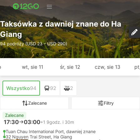
Taksówka z dawniej znane do Ha
Giang
94 podróży (USD 23 – USD 290)
o
wt, sie 11
śr, sie 12
czw, sie 13
pt
Wszystko
94
92
2
Zalecane
Filtry
Zalecane
17:30
03:00
+1
9godz. i 30m
Tuan Chau International Port, dawniej znane
32 Nguyen Trai Street, Ha Giang