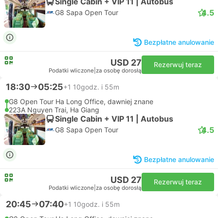
Single Cabin + VIP 11 | Autobus
4.5
G8 Sapa Open Tour
Bezpłatne anulowanie
USD 27
Rezerwuj teraz
Podatki wliczone
|
za osobę dorosłą
18:30
05:25
+1
10godz. i 55m
G8 Open Tour Ha Long Office, dawniej znane
223A Nguyen Trai, Ha Giang
Single Cabin + VIP 11 | Autobus
4.5
G8 Sapa Open Tour
Bezpłatne anulowanie
USD 27
Rezerwuj teraz
Podatki wliczone
|
za osobę dorosłą
20:45
07:40
+1
10godz. i 55m