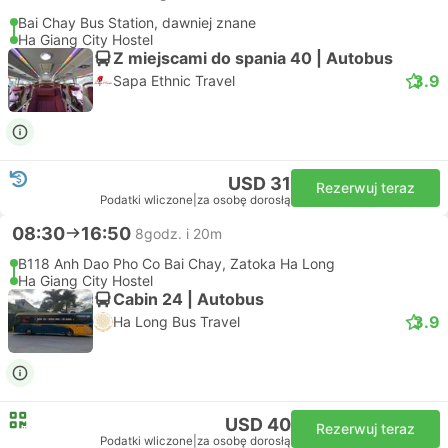
Bai Chay Bus Station, dawniej znane
Ha Giang City Hostel
Z miejscami do spania 40 | Autobus
3.9
Sapa Ethnic Travel
USD 31
Rezerwuj teraz
Podatki wliczone
|
za osobę dorosłą
08:30
16:50
8godz. i 20m
B118 Anh Dao Pho Co Bai Chay, Zatoka Ha Long
Ha Giang City Hostel
Cabin 24 | Autobus
3.9
Ha Long Bus Travel
USD 40
Rezerwuj teraz
Podatki wliczone
|
za osobę dorosłą