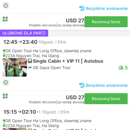
Bezpłatne anulowanie
USD 27
Rezerwuj teraz
Podatki wliczone
|
za osobę dorosłą
ULUBIONE DLA PAR
12:45
23:40
10godz. i 55m
G8 Open Tour Ha Long Office, dawniej znane
223A Nguyen Trai, Ha Giang
Single Cabin + VIP 11 | Autobus
4.5
G8 Sapa Open Tour
Bezpłatne anulowanie
USD 27
Rezerwuj teraz
Podatki wliczone
|
za osobę dorosłą
15:15
02:10
+1
10godz. i 55m
G8 Open Tour Ha Long Office, dawniej znane
223A Nguyen Trai, Ha Giang