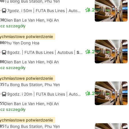
40
Tu Bong Bus Station, Phu Yen
4.2
7godz. i 50m
| FUTA Bus Lines
|
Autobus
|
Standard z klimatyza
30
Dien Ban Le Van Hien, Hội An
cz szczegóły
ychmiastowe potwierdzenie
00
Phu Yen Dong Hoa
4.2
8godz.
| FUTA Bus Lines
|
Autobus
|
Standard z klimatyzacją
00
Dien Ban Le Van Hien, Hội An
cz szczegóły
ychmiastowe potwierdzenie
35
Tu Bong Bus Station, Phu Yen
4.2
9godz. i 20m
| FUTA Bus Lines
|
Autobus
|
Standard z klimatyza
55
Dien Ban Le Van Hien, Hội An
cz szczegóły
ychmiastowe potwierdzenie
05
Tu Bong Bus Station, Phu Yen