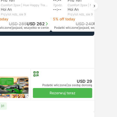
Phu Yen
--:--
Phu Yen
Comfort 2pax | Hue Happy Travel
7godz.
Comfort 2pax | Mango Travel
Hoi An
--:--
Hoi An
Przylot ndz, sie 9
Przylot ndz, sie 9
today
5% off today
USD 285
USD 262
USD 240
USD 228
wliczone
|
pojazd, wszystko w cenie
Podatki wliczone
|
pojazd, wszystko w cenie
USD 29
Podatki wliczone
|
za osobę dorosłą
Rezerwuj teraz
 31