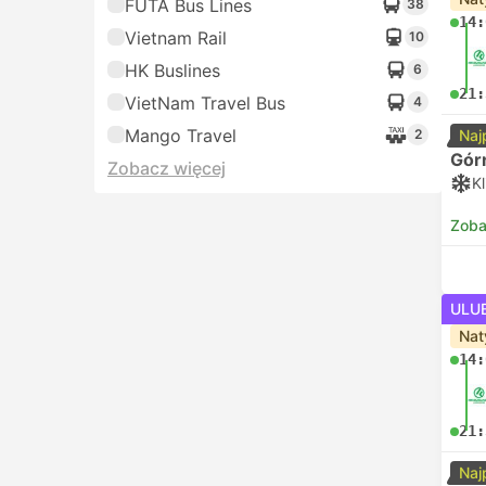
FUTA Bus Lines
38
14:
Vietnam Rail
10
HK Buslines
6
21:
VietNam Travel Bus
4
Mango Travel
2
Naj
Gór
Zobacz więcej
K
Zoba
ULU
Nat
14:
21:
Naj