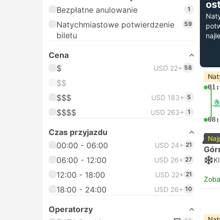
os
Bezpłatne anulowanie
1
Nat
Natychmiastowe potwierdzenie
59
potw
biletu
najl
Cena
$
USD 22+
58
Nat
$$
01:
$$$
USD 183+
5
$$$$
USD 263+
1
08:
Czas przyjazdu
Naj
00:00 - 06:00
USD 24+
21
Gór
06:00 - 12:00
USD 26+
27
K
12:00 - 18:00
USD 22+
21
Zoba
18:00 - 24:00
USD 26+
10
Operatorzy
Nat