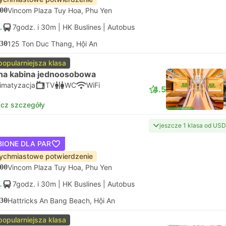
00
Vincom Plaza Tuy Hoa, Phu Yen
7godz. i 30m
| HK Buslines
|
Autobus
30
125 Ton Duc Thang, Hội An
popularniejsza klasa
na kabina jednoosobowa
limatyzacja
TV
WC
WiFi
4.5
cz szczegóły
jeszcze 1 klasa od USD
BIONE DLA PAR
ychmiastowe potwierdzenie
00
Vincom Plaza Tuy Hoa, Phu Yen
7godz. i 30m
| HK Buslines
|
Autobus
30
Hattricks An Bang Beach, Hội An
popularniejsza klasa