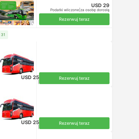
USD 29
Podatki wliczone
|
za osobę dorosłą
Rezerwuj teraz
 31
cją
USD 25
Rezerwuj teraz
Podatki wliczone
|
za osobę dorosłą
acją
USD 25
Rezerwuj teraz
Podatki wliczone
|
za osobę dorosłą