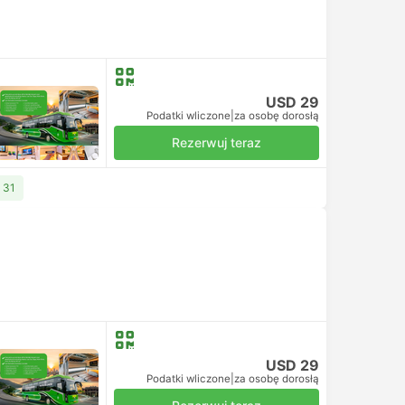
USD 29
Podatki wliczone
|
za osobę dorosłą
Rezerwuj teraz
 31
USD 29
Podatki wliczone
|
za osobę dorosłą