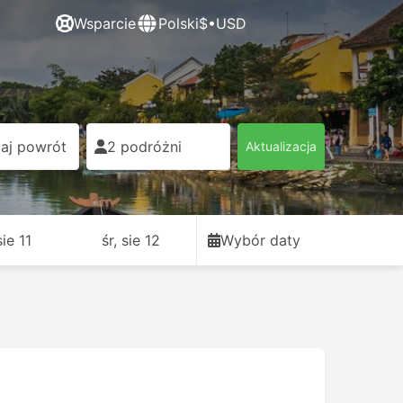
Wsparcie
Polski
$•USD
aj powrót
2 podróżni
Aktualizacja
sie 11
śr, sie 12
Wybór daty