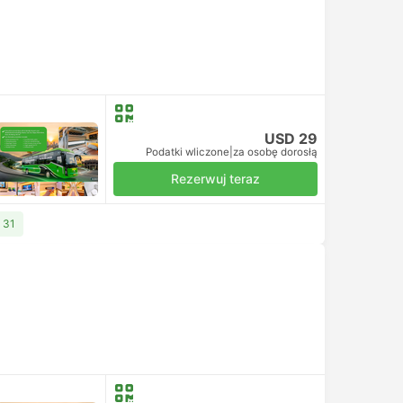
USD 29
Podatki wliczone
|
za osobę dorosłą
Rezerwuj teraz
 31