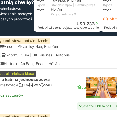
--:--
Tuy Hoa, Phu Yen
--:--
tatnią chwilę?
5godz. i 16m
Standard 3pax | Daytrip private transfer with English speaking driver
8godz.
ychmiastowe
--:--
Hoi An
--:--
ierdzenie naszych
Przylot ndz, sie 9
epszych propozycji
8% off 
USD 233
Podatki wliczone
|
pojazd, wszystko w cenie
Podatki 
ychmiastowe potwierdzenie
00
Vincom Plaza Tuy Hoa, Phu Yen
7godz. i 30m
| HK Buslines
|
Autobus
30
Hattricks An Bang Beach, Hội An
popularniejsza klasa
na kabina jednoosobowa
limatyzacja
TV
WC
WiFi
4.5
cz szczegóły
jeszcze 1 klasa od USD
ychmiastowe potwierdzenie