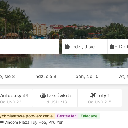
niedz., 9 sie
+ Dod
b, sie 8
ndz, sie 9
pon, sie 10
wt, 
Autobusy
48
Taksówki
5
Loty
1
Od USD 23
Od USD 213
Od USD 215
ychmiastowe potwierdzenie
Bestseller
Zalecane
00
Vincom Plaza Tuy Hoa, Phu Yen