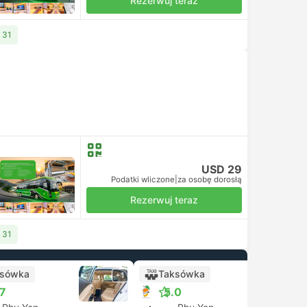
Rezerwuj teraz
 31
USD 29
Podatki wliczone
|
za osobę dorosłą
Rezerwuj teraz
 31
ksówka
Taksówka
+1
.7
5.0