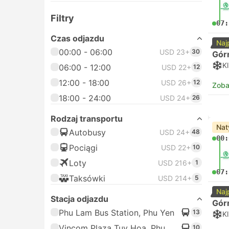
Filtry
07:
Czas odjazdu
Naj
00:00 - 06:00
USD 23+
30
Gór
K
06:00 - 12:00
USD 22+
12
12:00 - 18:00
USD 26+
12
Zoba
18:00 - 24:00
USD 24+
26
Rodzaj transportu
Nat
Autobusy
USD 24+
48
00:
Pociągi
USD 22+
10
Loty
USD 216+
1
07:
Taksówki
USD 214+
5
Naj
Stacja odjazdu
Gór
Phu Lam Bus Station, Phu Yen
13
K
Vincom Plaza Tuy Hoa, Phu
10