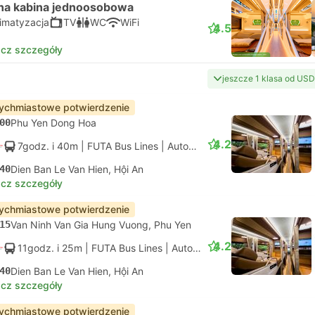
na kabina jednoosobowa
limatyzacja
TV
WC
WiFi
4.5
cz szczegóły
jeszcze 1 klasa od USD
ychmiastowe potwierdzenie
00
Phu Yen Dong Hoa
4.2
7godz. i 40m
| FUTA Bus Lines
|
Autobus
|
Standard z klimatyza
40
Dien Ban Le Van Hien, Hội An
cz szczegóły
ychmiastowe potwierdzenie
15
Van Ninh Van Gia Hung Vuong, Phu Yen
4.2
11godz. i 25m
| FUTA Bus Lines
|
Autobus
|
Standard z klimatyz
40
Dien Ban Le Van Hien, Hội An
cz szczegóły
ychmiastowe potwierdzenie