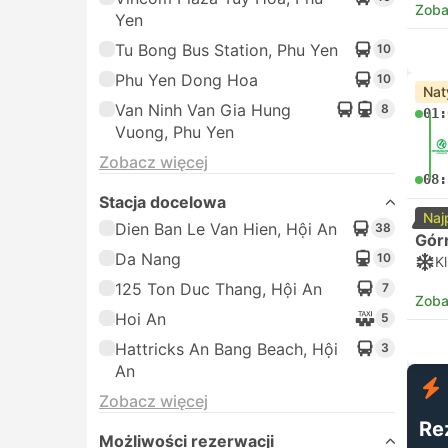
Zoba
Yen
Tu Bong Bus Station, Phu Yen
10
Phu Yen Dong Hoa
10
Nat
Van Ninh Van Gia Hung
8
01:
Vuong, Phu Yen
Zobacz więcej
08:
Stacja docelowa
Naj
Dien Ban Le Van Hien, Hội An
38
Gór
Da Nang
10
K
125 Ton Duc Thang, Hội An
7
Zoba
Hoi An
5
Hattricks An Bang Beach, Hội
3
An
Zobacz więcej
Re
Możliwości rezerwacji