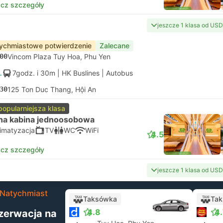
cz szczegóły
jeszcze 1 klasa od USD
ychmiastowe potwierdzenie
Zalecane
00
Vincom Plaza Tuy Hoa, Phu Yen
7godz. i 30m
| HK Buslines
|
Autobus
30
125 Ton Duc Thang, Hội An
popularniejsza klasa
na kabina jednoosobowa
limatyzacja
TV
WC
WiFi
4.5
cz szczegóły
jeszcze 1 klasa od USD
Natychmiast
Taksówka
Ta
4.8
4
zerwacja na