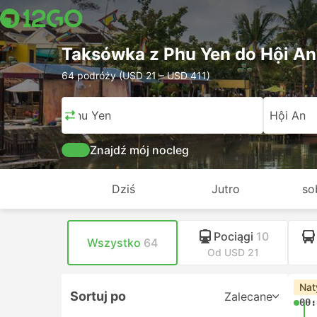
Taksówka z Phu Yen do Hội An
64 podróży (USD 21 – USD 411)
Phu Yen
Hội An
Znajdź mój nocleg
Dziś
Jutro
so
Pociągi
10
Wszystko
64
Od USD 21
Nat
Sortuj po
Zalecane
00: