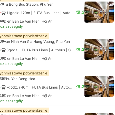
20
Tu Bong Bus Station, Phu Yen
4.2
11godz. i 20m
| FUTA Bus Lines
|
Autobus
|
Standard z klimatyz
40
Dien Ban Le Van Hien, Hội An
cz szczegóły
ychmiastowe potwierdzenie
30
Van Ninh Van Gia Hung Vuong, Phu Yen
4.2
8godz.
| FUTA Bus Lines
|
Autobus
|
Standard z klimatyzacją
30
Dien Ban Le Van Hien, Hội An
cz szczegóły
ychmiastowe potwierdzenie
30
Phu Yen Dong Hoa
4.2
7godz. i 40m
| FUTA Bus Lines
|
Autobus
|
Standard z klimatyza
10
Dien Ban Le Van Hien, Hội An
cz szczegóły
ychmiastowe potwierdzenie