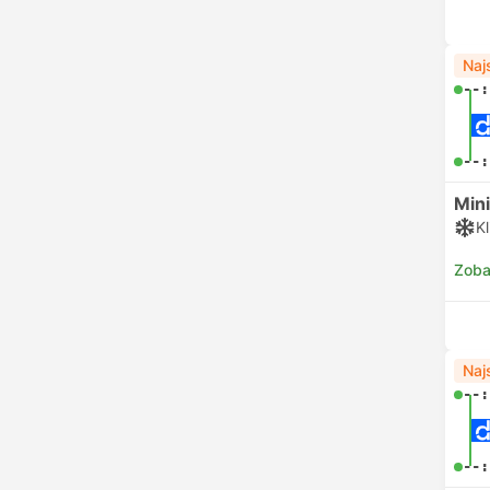
Naj
--:
--:
Min
K
Zoba
Naj
--:
--: