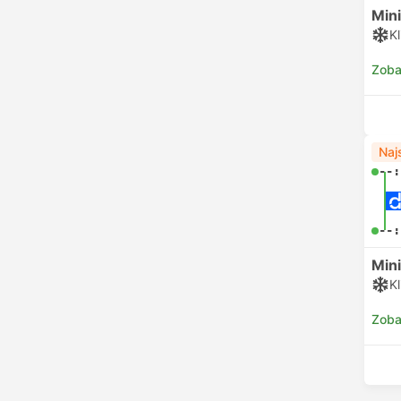
Min
K
Zoba
Naj
--:
--:
Min
K
Zoba