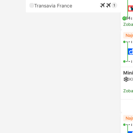
Transavia France
1
04:
+1
Zoba
Naj
--:
--:
Min
K
Zoba
Naj
--: