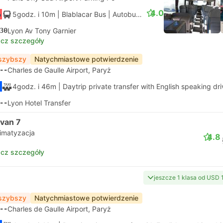
4.0
5godz. i 10m
| Blablacar Bus
|
Autobus
|
Standard z klimatyzac
30
Lyon Av Tony Garnier
cz szczegóły
szybszy
Natychmiastowe potwierdzenie
--
Charles de Gaulle Airport, Paryż
4godz. i 46m
| Daytrip private transfer with English speaking dri
--
Lyon Hotel Transfer
ivan 7
limatyzacja
4.8
cz szczegóły
jeszcze 1 klasa od USD 
szybszy
Natychmiastowe potwierdzenie
--
Charles de Gaulle Airport, Paryż