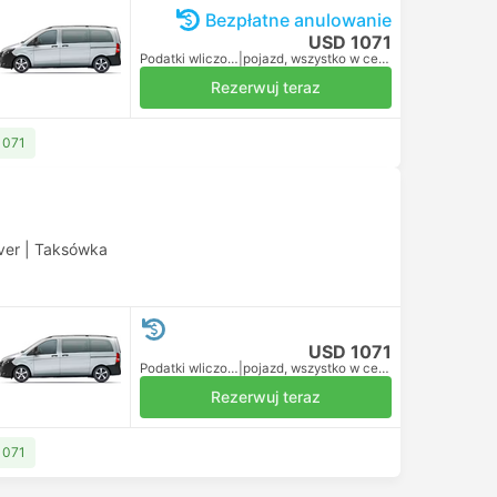
Bezpłatne anulowanie
USD 1071
Podatki wliczone
|
pojazd, wszystko w cenie
Rezerwuj teraz
1071
ver
|
Taksówka
USD 1071
Podatki wliczone
|
pojazd, wszystko w cenie
Rezerwuj teraz
1071