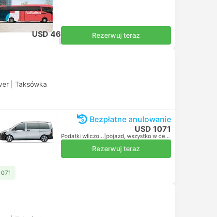
ją
USD 46
Rezerwuj teraz
Podatki wliczone
|
za osobę dorosłą
ver
|
Taksówka
Bezpłatne anulowanie
USD 1071
Podatki wliczone
|
pojazd, wszystko w cenie
Rezerwuj teraz
1071