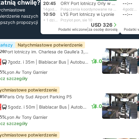
tatnią chwilę?
20:45
ORY Port lotniczy Orly w Paryżu
--:--
14godz. i 5m
Połączenia koordynowane na własną rękę
4godz. i 46m
ychmiastowe
10:50
LYS Port lotniczy w Lyonie
--:--
ierdzenie naszych
+ 1 dzień
Przylot pon, sie 10
epszych propozycji
USD 326
Podatki wliczone
|
za osobę dorosłą
Podatki 
tańszy
Natychmiastowe potwierdzenie
20
Port lotniczy im. Charlesa de Gaulle’a 3, Paryż
4.0
7godz. i 35m
| Blablacar Bus
|
Autobus
|
Standard z klimatyzac
55
Lyon Av Tony Garnier
cz szczegóły
ychmiastowe potwierdzenie
05
Paris Orly Sud Airport Parking P5
4.0
5godz. i 50m
| Blablacar Bus
|
Autobus
|
Standard z klimatyzac
55
Lyon Av Tony Garnier
cz szczegóły
ychmiastowe potwierdzenie