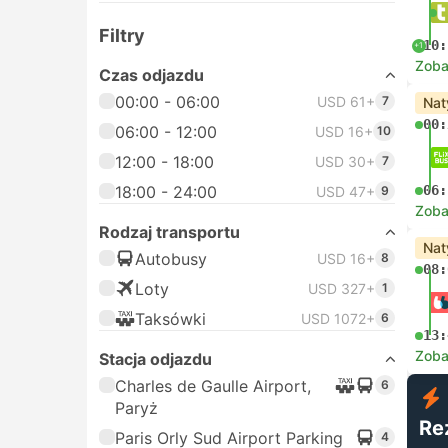
Filtry
10:
+1
Zoba
Czas odjazdu
00:00 - 06:00
USD 61+
7
Nat
00:
06:00 - 12:00
USD 16+
10
12:00 - 18:00
USD 30+
7
18:00 - 24:00
06:
USD 47+
9
Zoba
Rodzaj transportu
Nat
Autobusy
USD 16+
8
08:
Loty
USD 327+
1
Taksówki
USD 1072+
6
13:
Zoba
Stacja odjazdu
Charles de Gaulle Airport,
6
Paryż
Re
Paris Orly Sud Airport Parking
4