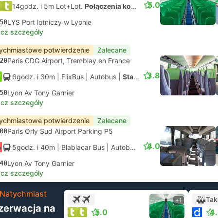
5.0
14godz. i 5m Lot+Lot.
Połączenia koordynowane na własną rękę
50
LYS Port lotniczy w Lyonie
cz szczegóły
ychmiastowe potwierdzenie
Zalecane
20
Paris CDG Airport, Tremblay en France
3.8
6godz. i 30m
| FlixBus
|
Autobus
|
Standard
50
Lyon Av Tony Garnier
cz szczegóły
ychmiastowe potwierdzenie
Zalecane
00
Paris Orly Sud Airport Parking P5
4.0
5godz. i 40m
| Blablacar Bus
|
Autobus
|
Standard z klimatyzac
40
Lyon Av Tony Garnier
cz szczegóły
Natychmiast
Ta
+1
zerwacja na
5.0
4