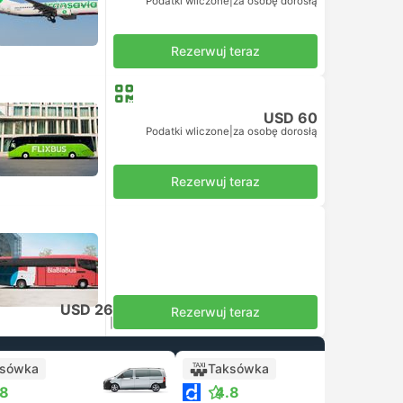
Podatki wliczone
|
za osobę dorosłą
Rezerwuj teraz
USD 60
Podatki wliczone
|
za osobę dorosłą
Rezerwuj teraz
ją
USD 26
Rezerwuj teraz
Podatki wliczone
|
za osobę dorosłą
ksówka
Taksówka
.8
4.8