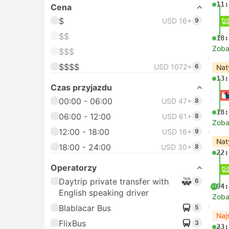
11:
Cena
$
USD 16+
9
$$
18:
Zoba
$$$
$$$$
USD 1072+
6
Nat
13:
Czas przyjazdu
00:00 - 06:00
USD 47+
8
18:
06:00 - 12:00
USD 61+
8
Zoba
12:00 - 18:00
USD 16+
9
Nat
18:00 - 24:00
USD 30+
8
22:
Operatorzy
Daytrip private transfer with
6
04:
+1
English speaking driver
Zoba
Blablacar Bus
5
Naj
FlixBus
3
23: