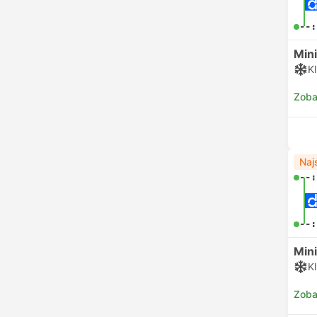
--:
Min
K
Zoba
Naj
--:
--:
Min
K
Zoba