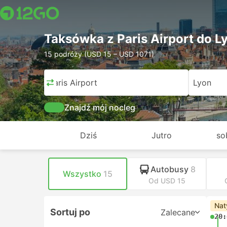
Taksówka z Paris Airport do L
15 podróży (USD 15 – USD 1071)
Paris Airport
Lyon
Znajdź mój nocleg
Dziś
Jutro
so
Autobusy
8
Wszystko
15
Od USD 15
Nat
Sortuj po
Zalecane
20: