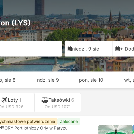
yon (LYS)
niedz., 9 sie
+ Dod
b, sie 8
ndz, sie 9
pon, sie 10
wt, 
Loty
1
Taksówki
6
Od USD 326
Od USD 1071
ychmiastowe potwierdzenie
Zalecane
45
ORY Port lotniczy Orly w Paryżu