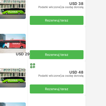
USD 38
Podatki wliczone
|
za osobę dorosłą
Rezerwuj teraz
ją
USD 29
Rezerwuj teraz
Podatki wliczone
|
za osobę dorosłą
USD 48
Podatki wliczone
|
za osobę dorosłą
Rezerwuj teraz