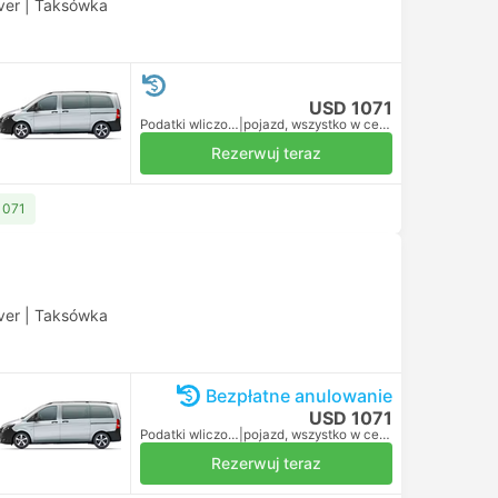
ver
|
Taksówka
USD 1071
Podatki wliczone
|
pojazd, wszystko w cenie
Rezerwuj teraz
1071
ver
|
Taksówka
Bezpłatne anulowanie
USD 1071
Podatki wliczone
|
pojazd, wszystko w cenie
Rezerwuj teraz