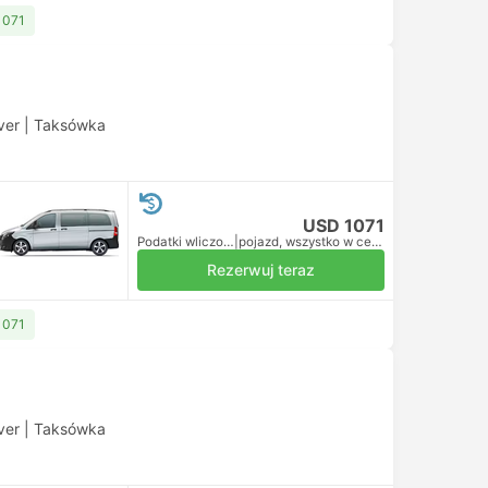
1071
ver
|
Taksówka
USD 1071
Podatki wliczone
|
pojazd, wszystko w cenie
Rezerwuj teraz
1071
ver
|
Taksówka