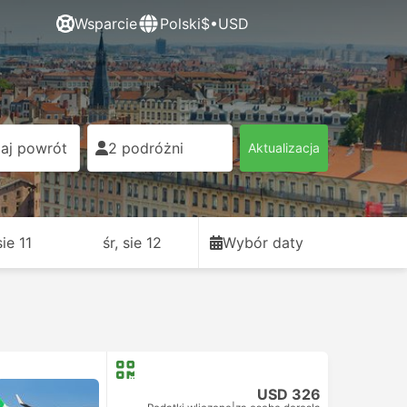
Wsparcie
Polski
$•USD
aj powrót
2 podróżni
Aktualizacja
sie 11
śr, sie 12
Wybór daty
USD 326