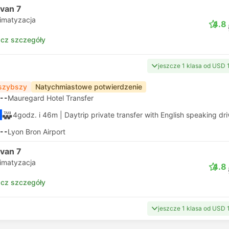
ivan 7
limatyzacja
4.8
cz szczegóły
jeszcze 1 klasa od USD 
szybszy
Natychmiastowe potwierdzenie
--
Mauregard Hotel Transfer
4godz. i 46m
| Daytrip private transfer with English speaking dri
--
Lyon Bron Airport
ivan 7
limatyzacja
4.8
cz szczegóły
jeszcze 1 klasa od USD 