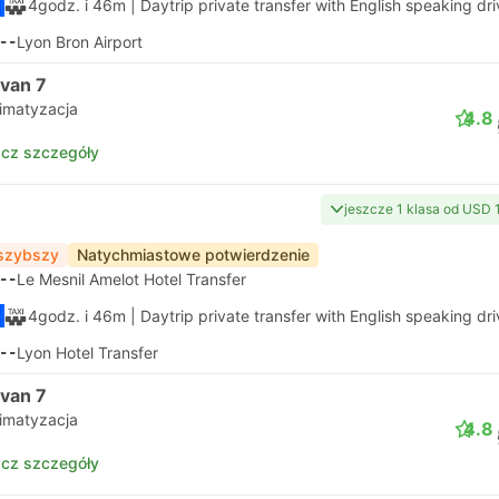
4godz. i 46m
| Daytrip private transfer with English speaking dri
--
Lyon Bron Airport
ivan 7
limatyzacja
4.8
cz szczegóły
jeszcze 1 klasa od USD 
szybszy
Natychmiastowe potwierdzenie
--
Le Mesnil Amelot Hotel Transfer
4godz. i 46m
| Daytrip private transfer with English speaking dri
--
Lyon Hotel Transfer
ivan 7
limatyzacja
4.8
cz szczegóły