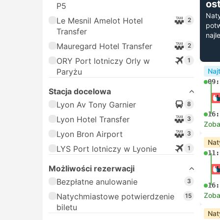
os
P5
Nat
Le Mesnil Amelot Hotel
2
potw
Transfer
najl
Mauregard Hotel Transfer
2
ORY Port lotniczy Orly w
1
Paryżu
Naj
09:
Stacja docelowa
Lyon Av Tony Garnier
8
16:
Lyon Hotel Transfer
3
Zoba
Lyon Bron Airport
3
Nat
LYS Port lotniczy w Lyonie
1
11:
Możliwości rezerwacji
Bezpłatne anulowanie
3
16:
Zoba
Natychmiastowe potwierdzenie
15
biletu
Nat