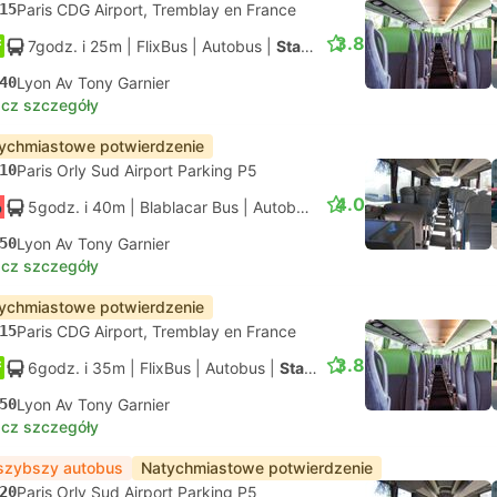
15
Paris CDG Airport, Tremblay en France
3.8
7godz. i 25m
| FlixBus
|
Autobus
|
Standard
40
Lyon Av Tony Garnier
cz szczegóły
ychmiastowe potwierdzenie
10
Paris Orly Sud Airport Parking P5
4.0
5godz. i 40m
| Blablacar Bus
|
Autobus
|
Standard z klimatyzac
50
Lyon Av Tony Garnier
cz szczegóły
ychmiastowe potwierdzenie
15
Paris CDG Airport, Tremblay en France
3.8
6godz. i 35m
| FlixBus
|
Autobus
|
Standard
50
Lyon Av Tony Garnier
cz szczegóły
szybszy autobus
Natychmiastowe potwierdzenie
20
Paris Orly Sud Airport Parking P5