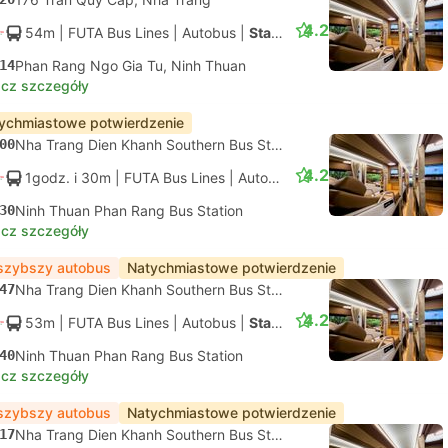
4.2
54m
| FUTA Bus Lines
|
Autobus
|
Standard z klimatyzacją
14
Phan Rang Ngo Gia Tu, Ninh Thuan
cz szczegóły
ychmiastowe potwierdzenie
00
Nha Trang Dien Khanh Southern Bus Station, Khanh Hoa
4.2
1godz. i 30m
| FUTA Bus Lines
|
Autobus
|
Standard z klimatyza
30
Ninh Thuan Phan Rang Bus Station
cz szczegóły
szybszy autobus
Natychmiastowe potwierdzenie
47
Nha Trang Dien Khanh Southern Bus Station, Khanh Hoa
4.2
53m
| FUTA Bus Lines
|
Autobus
|
Standard z klimatyzacją
40
Ninh Thuan Phan Rang Bus Station
cz szczegóły
szybszy autobus
Natychmiastowe potwierdzenie
17
Nha Trang Dien Khanh Southern Bus Station, Khanh Hoa