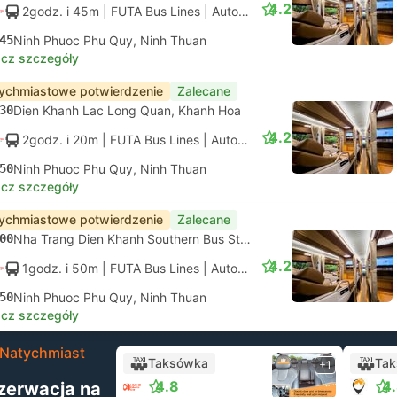
4.2
2godz. i 45m
| FUTA Bus Lines
|
Autobus
|
Standard z klimatyza
45
Ninh Phuoc Phu Quy, Ninh Thuan
cz szczegóły
ychmiastowe potwierdzenie
Zalecane
30
Dien Khanh Lac Long Quan, Khanh Hoa
4.2
2godz. i 20m
| FUTA Bus Lines
|
Autobus
|
Standard z klimatyza
50
Ninh Phuoc Phu Quy, Ninh Thuan
cz szczegóły
ychmiastowe potwierdzenie
Zalecane
00
Nha Trang Dien Khanh Southern Bus Station, Khanh Hoa
4.2
1godz. i 50m
| FUTA Bus Lines
|
Autobus
|
Standard z klimatyza
50
Ninh Phuoc Phu Quy, Ninh Thuan
cz szczegóły
Natychmiast
Taksówka
Ta
+1
4.8
4
zerwacja na