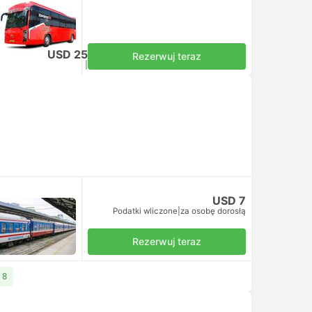
cją
USD 25
Rezerwuj teraz
Podatki wliczone
|
za osobę dorosłą
USD 7
Podatki wliczone
|
za osobę dorosłą
Rezerwuj teraz
 8