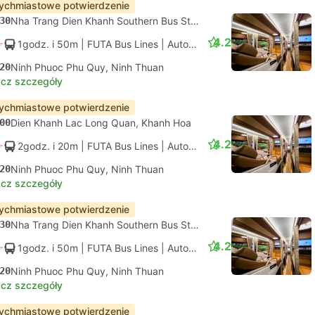
ychmiastowe potwierdzenie
30
Nha Trang Dien Khanh Southern Bus Station, Khanh Hoa
4.2
1godz. i 50m
| FUTA Bus Lines
|
Autobus
|
Standard z klimatyza
20
Ninh Phuoc Phu Quy, Ninh Thuan
cz szczegóły
ychmiastowe potwierdzenie
00
Dien Khanh Lac Long Quan, Khanh Hoa
4.2
2godz. i 20m
| FUTA Bus Lines
|
Autobus
|
Standard z klimatyza
20
Ninh Phuoc Phu Quy, Ninh Thuan
cz szczegóły
ychmiastowe potwierdzenie
30
Nha Trang Dien Khanh Southern Bus Station, Khanh Hoa
4.2
1godz. i 50m
| FUTA Bus Lines
|
Autobus
|
Standard z klimatyza
20
Ninh Phuoc Phu Quy, Ninh Thuan
cz szczegóły
ychmiastowe potwierdzenie