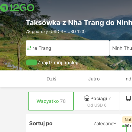
Taksówka z Nha Trang do Nin
78 podróży (USD 6 – USD 123)
Nha Trang
Ninh Th
Znajdź mój nocleg
Dziś
Jutro
nd
Pociągi
7
Wszystko
78
Od USD 6
Nat
Sortuj po
Zalecane
00: