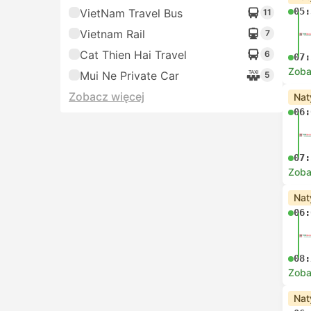
05:
VietNam Travel Bus
11
Vietnam Rail
7
Cat Thien Hai Travel
6
07:
Zoba
Mui Ne Private Car
5
Zobacz więcej
Nat
06:
07:
Zoba
Nat
06:
08:
Zoba
Nat