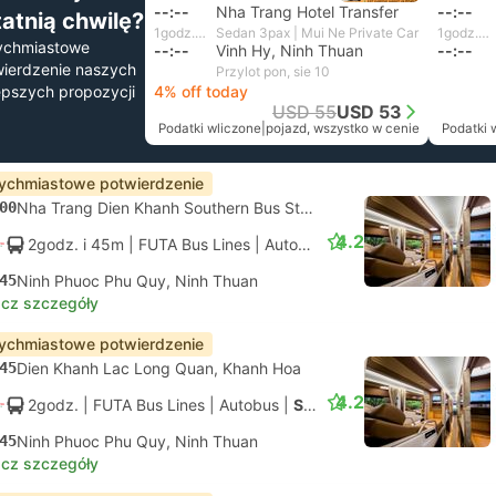
--:--
Nha Trang Hotel Transfer
--:--
tatnią chwilę?
1godz. i 40m
Sedan 3pax | Mui Ne Private Car
1godz. i 15m
ychmiastowe
--:--
Vinh Hy, Ninh Thuan
--:--
ierdzenie naszych
Przylot pon, sie 10
epszych propozycji
4% off today
USD 55
USD 53
Podatki wliczone
|
pojazd, wszystko w cenie
Podatki 
ychmiastowe potwierdzenie
00
Nha Trang Dien Khanh Southern Bus Station, Khanh Hoa
4.2
2godz. i 45m
| FUTA Bus Lines
|
Autobus
|
Standard z klimatyza
45
Ninh Phuoc Phu Quy, Ninh Thuan
cz szczegóły
ychmiastowe potwierdzenie
45
Dien Khanh Lac Long Quan, Khanh Hoa
4.2
2godz.
| FUTA Bus Lines
|
Autobus
|
Standard z klimatyzacją
45
Ninh Phuoc Phu Quy, Ninh Thuan
cz szczegóły