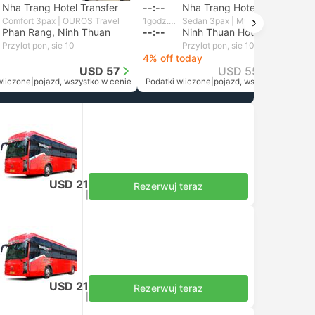
Nha Trang Hotel Transfer
--:--
Nha Trang Hotel Transfer
Comfort 3pax | OUROS Travel
1godz. i 15m
Sedan 3pax | Mui Ne Private Car
Phan Rang, Ninh Thuan
--:--
Ninh Thuan Hotel Transfer, Phan Rang
Przylot pon, sie 10
Przylot pon, sie 10
4% off today
USD 57
USD 55
USD 53
wliczone
|
pojazd, wszystko w cenie
Podatki wliczone
|
pojazd, wszystko w cenie
cją
USD 21
Rezerwuj teraz
Podatki wliczone
|
za osobę dorosłą
USD 21
Rezerwuj teraz
Podatki wliczone
|
za osobę dorosłą