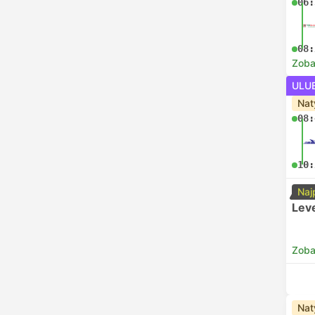
06:
08:
Zoba
ULU
Nat
08:
10:
Naj
Lev
Zoba
Nat