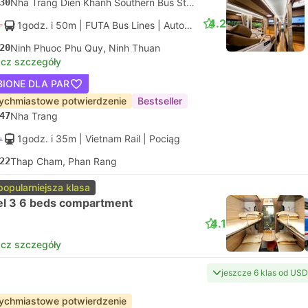
30
Nha Trang Dien Khanh Southern Bus Station, Khanh Hoa
4.2
1godz. i 50m
| FUTA Bus Lines
|
Autobus
|
Standard z klimatyza
20
Ninh Phuoc Phu Quy, Ninh Thuan
cz szczegóły
BIONE DLA PAR
ychmiastowe potwierdzenie
Bestseller
47
Nha Trang
1godz. i 35m
| Vietnam Rail
|
Pociąg
22
Thap Cham, Phan Rang
popularniejsza klasa
el 3 6 beds compartment
4.1
cz szczegóły
jeszcze 6 klas od USD
ychmiastowe potwierdzenie