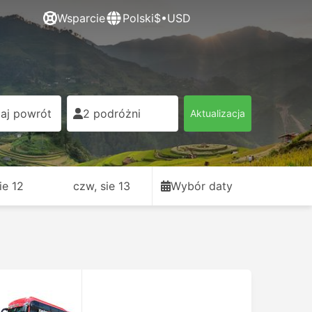
Wsparcie
Polski
$•USD
aj powrót
2 podróżni
Aktualizacja
sie 12
czw, sie 13
Wybór daty