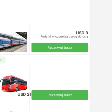
USD 9
Podatki wliczone
|
za osobę dorosłą
Rezerwuj teraz
D 9
cją
USD 21
Rezerwuj teraz
Podatki wliczone
|
za osobę dorosłą