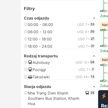
Filtry
02:
Zoba
Czas odjazdu
00:00 - 06:00
USD 7+
33
Nat
00:
06:00 - 12:00
USD 8+
30
12:00 - 18:00
USD 7+
27
18:00 - 24:00
02:
USD 7+
31
Zoba
Rodzaj transportu
Nat
Autobusy
USD 10+
58
01:
Pociągi
USD 7+
7
Taksówki
USD 44+
13
02:
Zoba
Stacja odjazdu
Nha Trang Dien Khanh
29
Southern Bus Station, Khanh
Hoa
Re