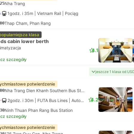
25
Nha Trang
1godz. i 35m
| Vietnam Rail
|
Pociąg
00
Thap Cham, Phan Rang
popularniejsza klasa
ds cabin lower berth
limatyzacja
4.1
cz szczegóły
jeszcze 1 klasa od US
ychmiastowe potwierdzenie
00
Nha Trang Dien Khanh Southern Bus Station, Khanh Hoa
4.2
2godz. i 30m
| FUTA Bus Lines
|
Autobus
|
Standard z klimatyza
30
Ninh Thuan Phan Rang Bus Station
cz szczegóły
ychmiastowe potwierdzenie
20
176 Tran Quy Cap, Nha Trang