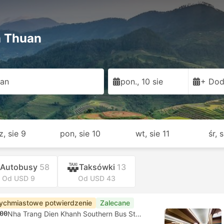
h Thuan
uan
pon., 10 sie
+ Dod
z, sie 9
pon, sie 10
wt, sie 11
śr, 
Autobusy
58
Taksówki
13
Od USD 9
Od USD 43
ychmiastowe potwierdzenie
Zalecane
00
Nha Trang Dien Khanh Southern Bus Station, Khanh Hoa