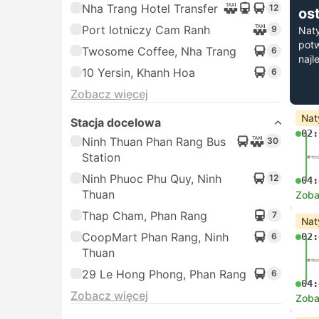
Nha Trang Hotel Transfer
12
os
Port lotniczy Cam Ranh
9
Nat
potw
Twosome Coffee, Nha Trang
6
najl
10 Yersin, Khanh Hoa
6
Zobacz więcej
Nat
Stacja docelowa
02:
Ninh Thuan Phan Rang Bus
30
Station
Ninh Phuoc Phu Quy, Ninh
12
04:
Thuan
Zoba
Thap Cham, Phan Rang
7
Nat
CoopMart Phan Rang, Ninh
6
02:
Thuan
29 Le Hong Phong, Phan Rang
6
04:
Zobacz więcej
Zoba