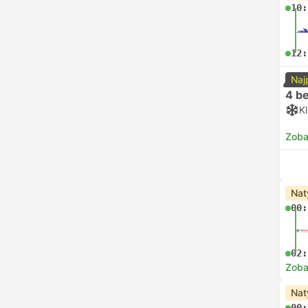
10:
12:
Naj
4 be
K
Zoba
Nat
00:
02:
Zoba
Nat
00: