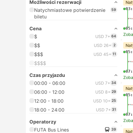
Możliwości rezerwacji
Nat
03:
Natychmiastowe potwierdzenie
59
biletu
Cena
05:
Zoba
$
USD 7+
64
$$
USD 26+
2
Nat
05:
$$$
USD 45+
11
$$$$
07:
Czas przyjazdu
Zoba
00:00 - 06:00
USD 7+
34
Nat
06:00 - 12:00
USD 8+
29
05:
12:00 - 18:00
USD 10+
25
18:00 - 24:00
USD 7+
31
07:
Zoba
Operatorzy
FUTA Bus Lines
39
Nat