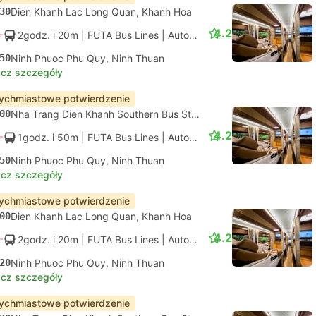
30
Dien Khanh Lac Long Quan, Khanh Hoa
4.2
2godz. i 20m
| FUTA Bus Lines
|
Autobus
|
Standard z klimatyza
50
Ninh Phuoc Phu Quy, Ninh Thuan
cz szczegóły
ychmiastowe potwierdzenie
00
Nha Trang Dien Khanh Southern Bus Station, Khanh Hoa
4.2
1godz. i 50m
| FUTA Bus Lines
|
Autobus
|
Standard z klimatyza
50
Ninh Phuoc Phu Quy, Ninh Thuan
cz szczegóły
ychmiastowe potwierdzenie
00
Dien Khanh Lac Long Quan, Khanh Hoa
4.2
2godz. i 20m
| FUTA Bus Lines
|
Autobus
|
Standard z klimatyza
20
Ninh Phuoc Phu Quy, Ninh Thuan
cz szczegóły
ychmiastowe potwierdzenie