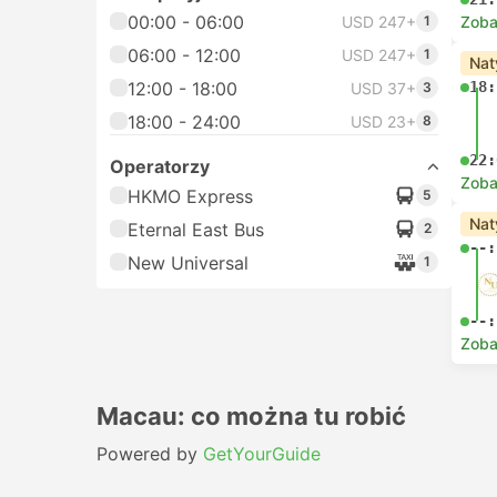
00:00 - 06:00
USD 247+
1
Zoba
06:00 - 12:00
USD 247+
1
Nat
12:00 - 18:00
18:
USD 37+
3
18:00 - 24:00
USD 23+
8
22:
Operatorzy
Zoba
HKMO Express
5
Nat
Eternal East Bus
2
--:
New Universal
1
--:
Zoba
Macau: co można tu robić
Powered by
GetYourGuide