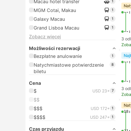
Macau hotel transfer
1
Nat
MGM Cotai, Makau
1
--:
Galaxy Macau
1
Grand Lisboa Macau
1
--:
Zobacz więcej
3 od
Zoba
Możliwości rezerwacji
Naj
Bezpłatne anulowanie
1
--:
Natychmiastowe potwierdzenie
8
biletu
--:
Cena
3 od
$
USD 23+
7
Zoba
$$
Nat
$$$
USD 172+
1
18:
$$$$
USD 247+
1
Czas przyjazdu
21: