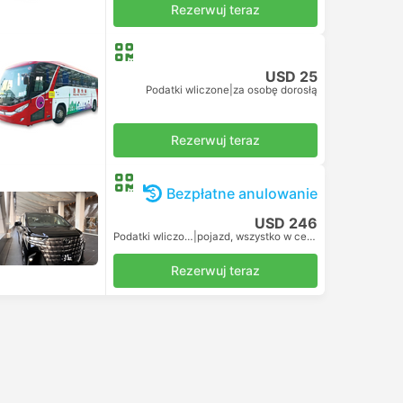
Rezerwuj teraz
USD 25
Podatki wliczone
|
za osobę dorosłą
Rezerwuj teraz
Bezpłatne anulowanie
USD 246
Podatki wliczone
|
pojazd, wszystko w cenie
Rezerwuj teraz