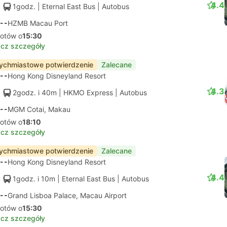
4.4
1godz.
| Eternal East Bus
|
Autobus
--
HZMB Macau Port
lotów o
15:30
cz szczegóły
ychmiastowe potwierdzenie
Zalecane
--
Hong Kong Disneyland Resort
4.3
2godz. i 40m
| HKMO Express
|
Autobus
--
MGM Cotai, Makau
lotów o
18:10
cz szczegóły
ychmiastowe potwierdzenie
Zalecane
--
Hong Kong Disneyland Resort
4.4
1godz. i 10m
| Eternal East Bus
|
Autobus
--
Grand Lisboa Palace, Macau Airport
lotów o
15:30
cz szczegóły