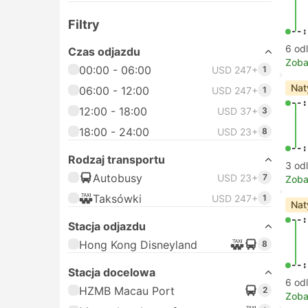
Filtry
--:
6 od
Czas odjazdu
Zoba
00:00 - 06:00
USD 247+
1
Nat
06:00 - 12:00
USD 247+
1
--:
12:00 - 18:00
USD 37+
3
18:00 - 24:00
USD 23+
8
--:
Rodzaj transportu
3 od
Autobusy
USD 23+
7
Zoba
Taksówki
USD 247+
1
Nat
--:
Stacja odjazdu
Hong Kong Disneyland
8
--:
Stacja docelowa
6 od
HZMB Macau Port
2
Zoba