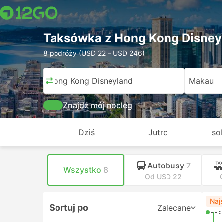
Taksówka z Hong Kong Disney
8 podróży (USD 22 – USD 246)
Hong Kong Disneyland
Makau
Znajdź mój nocleg
Dziś
Jutro
so
Autobusy
7
Wszystko
8
Od USD 22
Naj
Sortuj po
Zalecane
--: