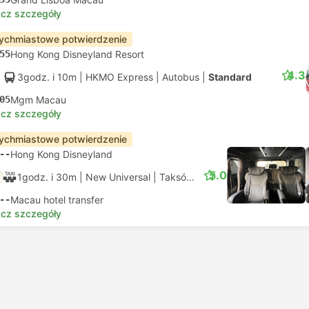
cz szczegóły
ychmiastowe potwierdzenie
55
Hong Kong Disneyland Resort
4.3
3godz. i 10m
| HKMO Express
|
Autobus
|
Standard
05
Mgm Macau
cz szczegóły
ychmiastowe potwierdzenie
--
Hong Kong Disneyland
5.0
1godz. i 30m
| New Universal
|
Taksówka
|
VIP Alphard 5pax
--
Macau hotel transfer
cz szczegóły