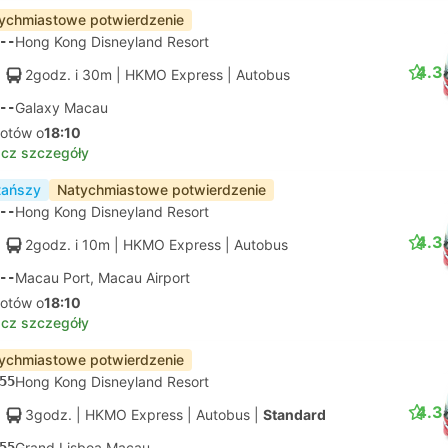
ychmiastowe potwierdzenie
--
Hong Kong Disneyland Resort
4.3
2godz. i 30m
| HKMO Express
|
Autobus
--
Galaxy Macau
lotów o
18:10
cz szczegóły
tańszy
Natychmiastowe potwierdzenie
--
Hong Kong Disneyland Resort
4.3
2godz. i 10m
| HKMO Express
|
Autobus
--
Macau Port, Macau Airport
lotów o
18:10
cz szczegóły
ychmiastowe potwierdzenie
55
Hong Kong Disneyland Resort
4.3
3godz.
| HKMO Express
|
Autobus
|
Standard
55
Grand Lisboa Macau