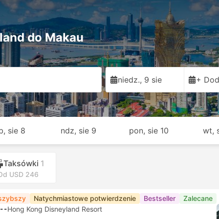
land do Makau
niedz., 9 sie
+ Dod
b, sie 8
ndz, sie 9
pon, sie 10
wt, 
Taksówki
1
Od USD 246
szybszy
Natychmiastowe potwierdzenie
Bestseller
Zalecane
--
Hong Kong Disneyland Resort