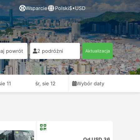
Wsparcie
Polski
$•USD
aj powrót
2 podróżni
Aktualizacja
sie 11
śr, sie 12
Wybór daty
Od USD 36