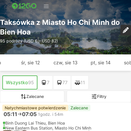
Taksówka z Miasto Ho Chi Minh do
Bien Hoa
95 podróży (USD 6 – USD 82)
o
śr, sie 12
czw, sie 13
pt, sie 14
sob
Wszystko
95
7
77
11
Zalecane
Filtry
Natychmiastowe potwierdzenie
Zalecane
05:11
07:05
1godz. i 54m
Binh Duong Lai Thieu, Bien Hoa
New Eastern Bus Station, Miasto Ho Chi Minh