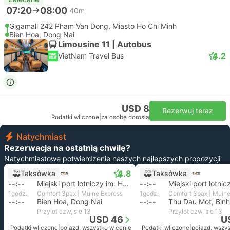
07:20
08:00
40m
Gigamall 242 Pham Van Dong, Miasto Ho Chi Minh
Bien Hoa, Dong Nai
Limousine 11 | Autobus
4.2
VietNam Travel Bus
USD 8
Rezerwuj teraz
Podatki wliczone
|
za osobę dorosłą
Natychmiast
Rezerwacja na ostatnią chwilę?
Natychmiastowe potwierdzenie naszych najlepszych propozycji
4.8
Taksówka
Taksówka
--:--
Miejski port lotniczy im. Ho Chi Minha
--:--
1godz.
Comfort 3pax | Muine Express
1godz.
Comfort 3pax | Muine
--:--
Bien Hoa, Dong Nai
--:--
Thu Dau Mot, Bìn
Przylot czw, sie 13
Przylot czw, sie 13
USD 46
U
Podatki wliczone
|
pojazd, wszystko w cenie
Podatki wliczone
|
pojazd, wszy