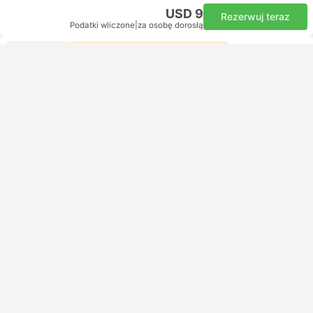
USD 9
Rezerwuj teraz
Podatki wliczone
|
za osobę dorosłą
Najszybszy
Natychmiastowe potwierdzenie
06:10
06:30
20m
An Suong Bus Station, Miasto Ho Chi Minh
New Eastern Bus Station, Miasto Ho Chi Minh
Standard z klimatyzacją | Autobus
4.2
FUTA Bus Lines
USD 10
Rezerwuj teraz
Podatki wliczone
|
za osobę dorosłą
Natychmiastowe potwierdzenie
08:10
08:40
30m
An Suong Bus Station, Miasto Ho Chi Minh
Binh Duong Lai Thieu, Bien Hoa
Standard z klimatyzacją | Autobus
4.2
FUTA Bus Lines