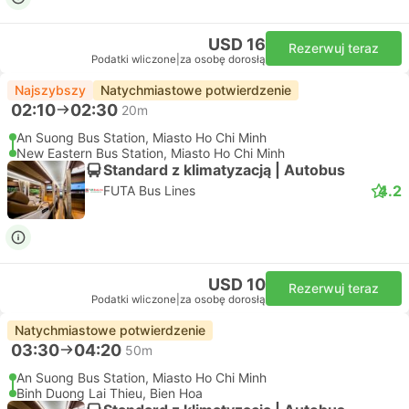
USD 16
Rezerwuj teraz
Podatki wliczone
|
za osobę dorosłą
Najszybszy
Natychmiastowe potwierdzenie
02:10
02:30
20m
An Suong Bus Station, Miasto Ho Chi Minh
New Eastern Bus Station, Miasto Ho Chi Minh
Standard z klimatyzacją | Autobus
4.2
FUTA Bus Lines
USD 10
Rezerwuj teraz
Podatki wliczone
|
za osobę dorosłą
Natychmiastowe potwierdzenie
03:30
04:20
50m
An Suong Bus Station, Miasto Ho Chi Minh
Binh Duong Lai Thieu, Bien Hoa