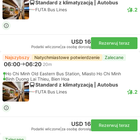
Standard z klimatyzacją | Autobus
4.2
FUTA Bus Lines
USD 16
Rezerwuj teraz
Podatki wliczone
|
za osobę dorosłą
Najszybszy
Natychmiastowe potwierdzenie
Zalecane
06:00
06:20
20m
Ho Chi Minh Old Eastern Bus Station, Miasto Ho Chi Minh
Binh Duong Lai Thieu, Bien Hoa
Standard z klimatyzacją | Autobus
4.2
FUTA Bus Lines
USD 16
Rezerwuj teraz
Podatki wliczone
|
za osobę dorosłą
Zalecane