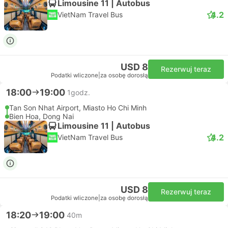
Limousine 11 | Autobus
4.2
VietNam Travel Bus
USD 8
Rezerwuj teraz
Podatki wliczone
|
za osobę dorosłą
18:00
19:00
1godz.
Tan Son Nhat Airport, Miasto Ho Chi Minh
Bien Hoa, Dong Nai
Limousine 11 | Autobus
4.2
VietNam Travel Bus
USD 8
Rezerwuj teraz
Podatki wliczone
|
za osobę dorosłą
18:20
19:00
40m