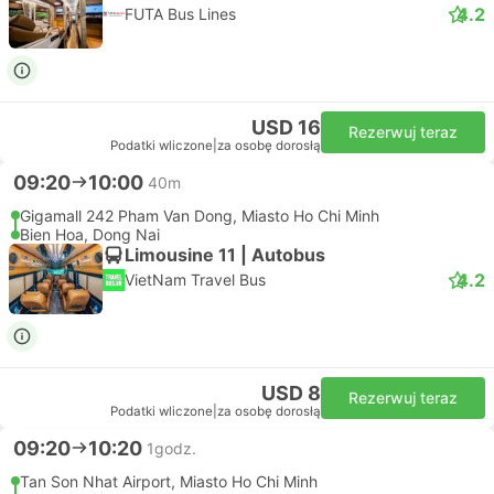
4.2
FUTA Bus Lines
USD 16
Rezerwuj teraz
Podatki wliczone
|
za osobę dorosłą
09:20
10:00
40m
Gigamall 242 Pham Van Dong, Miasto Ho Chi Minh
Bien Hoa, Dong Nai
Limousine 11 | Autobus
4.2
VietNam Travel Bus
USD 8
Rezerwuj teraz
Podatki wliczone
|
za osobę dorosłą
09:20
10:20
1godz.
Tan Son Nhat Airport, Miasto Ho Chi Minh