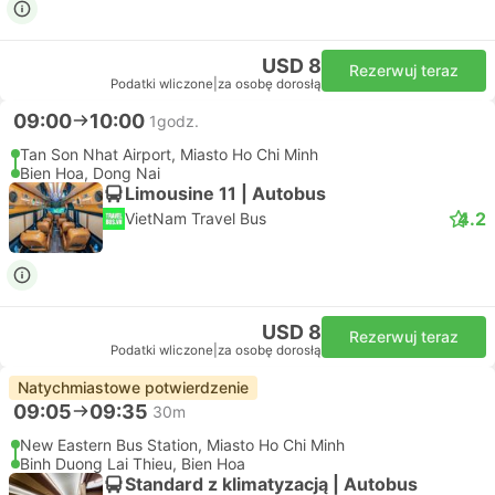
USD 8
Rezerwuj teraz
Podatki wliczone
|
za osobę dorosłą
09:00
10:00
1godz.
Tan Son Nhat Airport, Miasto Ho Chi Minh
Bien Hoa, Dong Nai
Limousine 11 | Autobus
4.2
VietNam Travel Bus
USD 8
Rezerwuj teraz
Podatki wliczone
|
za osobę dorosłą
Natychmiastowe potwierdzenie
09:05
09:35
30m
New Eastern Bus Station, Miasto Ho Chi Minh
Binh Duong Lai Thieu, Bien Hoa
Standard z klimatyzacją | Autobus