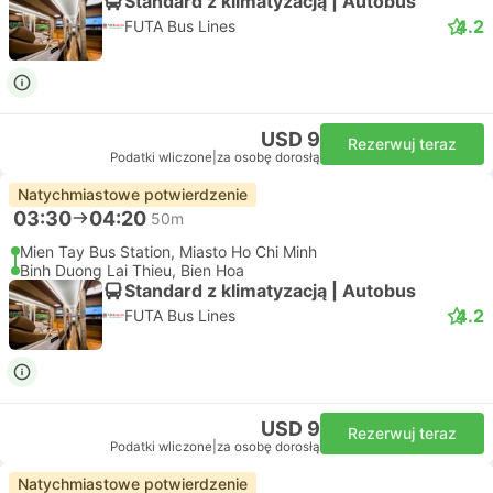
Standard z klimatyzacją | Autobus
4.2
FUTA Bus Lines
USD 9
Rezerwuj teraz
Podatki wliczone
|
za osobę dorosłą
Natychmiastowe potwierdzenie
03:30
04:20
50m
Mien Tay Bus Station, Miasto Ho Chi Minh
Binh Duong Lai Thieu, Bien Hoa
Standard z klimatyzacją | Autobus
4.2
FUTA Bus Lines
USD 9
Rezerwuj teraz
Podatki wliczone
|
za osobę dorosłą
Natychmiastowe potwierdzenie