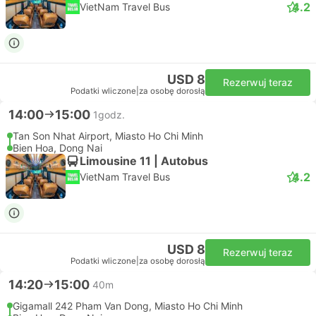
4.2
VietNam Travel Bus
USD 8
Rezerwuj teraz
Podatki wliczone
|
za osobę dorosłą
14:00
15:00
1godz.
Tan Son Nhat Airport, Miasto Ho Chi Minh
Bien Hoa, Dong Nai
Limousine 11 | Autobus
4.2
VietNam Travel Bus
USD 8
Rezerwuj teraz
Podatki wliczone
|
za osobę dorosłą
14:20
15:00
40m
Gigamall 242 Pham Van Dong, Miasto Ho Chi Minh