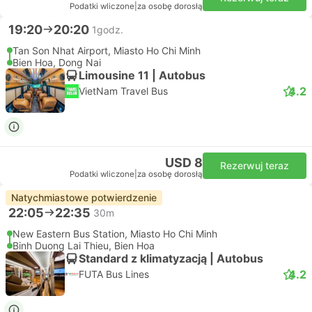
Podatki wliczone
|
za osobę dorosłą
19:20
20:20
1godz.
Tan Son Nhat Airport, Miasto Ho Chi Minh
Bien Hoa, Dong Nai
Limousine 11 | Autobus
4.2
VietNam Travel Bus
USD 8
Rezerwuj teraz
Podatki wliczone
|
za osobę dorosłą
Natychmiastowe potwierdzenie
22:05
22:35
30m
New Eastern Bus Station, Miasto Ho Chi Minh
Binh Duong Lai Thieu, Bien Hoa
Standard z klimatyzacją | Autobus
4.2
FUTA Bus Lines