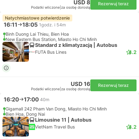
USD 8
Rezerwuj teraz
Podatki wliczone
|
za osobę dorosłą
Natychmiastowe potwierdzenie
16:11
18:05
1godz. i 54m
Binh Duong Lai Thieu, Bien Hoa
New Eastern Bus Station, Miasto Ho Chi Minh
Standard z klimatyzacją | Autobus
4.2
FUTA Bus Lines
USD 16
Rezerwuj teraz
Podatki wliczone
|
za osobę dorosłą
16:20
17:00
40m
Gigamall 242 Pham Van Dong, Miasto Ho Chi Minh
Bien Hoa, Dong Nai
Limousine 11 | Autobus
4.2
VietNam Travel Bus