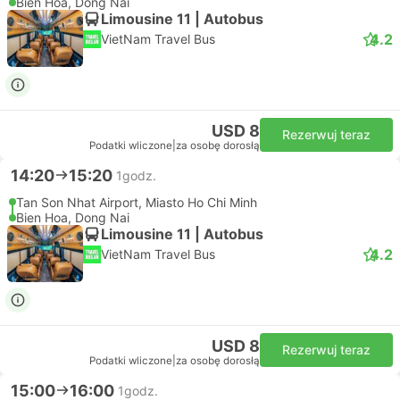
Bien Hoa, Dong Nai
Limousine 11 | Autobus
4.2
VietNam Travel Bus
USD 8
Rezerwuj teraz
Podatki wliczone
|
za osobę dorosłą
14:20
15:20
1godz.
Tan Son Nhat Airport, Miasto Ho Chi Minh
Bien Hoa, Dong Nai
Limousine 11 | Autobus
4.2
VietNam Travel Bus
USD 8
Rezerwuj teraz
Podatki wliczone
|
za osobę dorosłą
15:00
16:00
1godz.