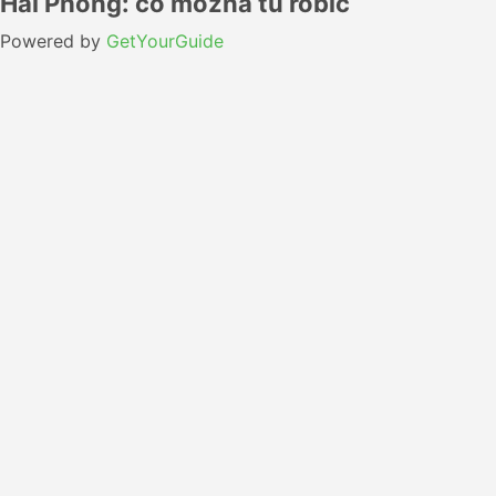
Hai Phong: co można tu robić
Powered by
GetYourGuide