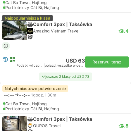
Cat Ba Town, Hajfong
Port lotniczy Cát Bi, Hajfong
Najpopularniejsza klasa
Comfort 3pax | Taksówka
4.4
Amazing Vietnam Travel
USD 63
Rezerwuj teraz
Podatki wliczone
|
pojazd, wszystko w cenie
jeszcze 2 klasy od USD 73
Natychmiastowe potwierdzenie
--:--
--:--
1godz. i 30m
Cat Ba Town, Hajfong
Port lotniczy Cát Bi, Hajfong
Comfort 3pax | Taksówka
4.8
OUROS Travel