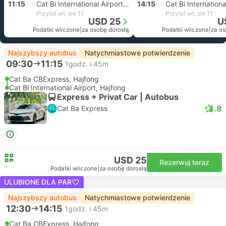
11:15
Cat Bi International Airport, Hajfong
14:15
Przylot wt, sie 11
Przylot wt, sie 11
USD 25
U
Podatki wliczone
|
za osobę dorosłą
Podatki wliczone
|
za os
Najszybszy autobus
Natychmiastowe potwierdzenie
09:30
11:15
1godz. i 45m
Cat Ba CBExpress, Hajfong
Cat Bi International Airport, Hajfong
Express + Privat Car | Autobus
4.8
Cat Ba Express
USD 25
Rezerwuj teraz
Podatki wliczone
|
za osobę dorosłą
ULUBIONE DLA PAR
Najszybszy autobus
Natychmiastowe potwierdzenie
12:30
14:15
1godz. i 45m
Cat Ba CBExpress, Hajfong