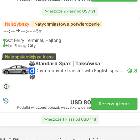
jeszcze 2 klasy od USD 91
Najszybszy
Natychmiastowe potwierdzenie
--:--
--:--
45m
Got Ferry Terminal, Hajfong
Hai Phong City
Najpopularniejsza klasa
Standard 3pax | Taksówka
4.8
Daytrip private transfer with English speaking driver
USD 80
Rezerwuj teraz
Podatki wliczone
|
pojazd, wszystko w cenie
jeszcze 1 klasa od USD 118