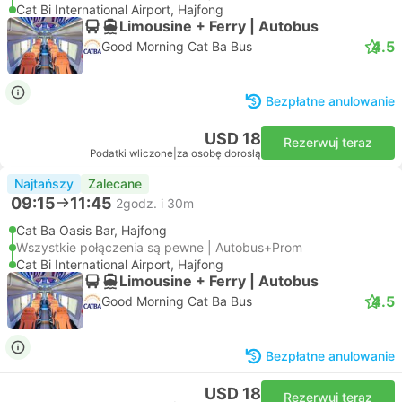
Cat Bi International Airport, Hajfong
Limousine + Ferry | Autobus
4.5
Good Morning Cat Ba Bus
Bezpłatne anulowanie
USD 18
Rezerwuj teraz
Podatki wliczone
|
za osobę dorosłą
Najtańszy
Zalecane
09:15
11:45
2godz. i 30m
Cat Ba Oasis Bar, Hajfong
Wszystkie połączenia są pewne | Autobus+Prom
Cat Bi International Airport, Hajfong
Limousine + Ferry | Autobus
4.5
Good Morning Cat Ba Bus
Bezpłatne anulowanie
USD 18
Rezerwuj teraz