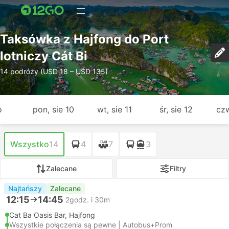
Taksówka z Hajfong do Port
lotniczy Cát Bi
14 podróży (USD 18 – USD 135)
o
pon, sie 10
wt, sie 11
śr, sie 12
czw
Wszystko
14
4
7
3
Zalecane
Filtry
Najtańszy
Zalecane
12:15
14:45
2godz. i 30m
Cat Ba Oasis Bar, Hajfong
Wszystkie połączenia są pewne | Autobus+Prom