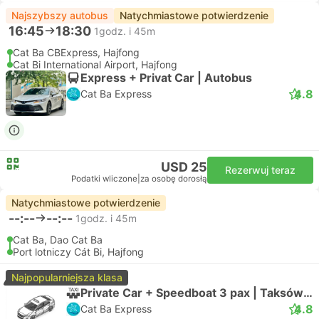
Najszybszy autobus
Natychmiastowe potwierdzenie
16:45
18:30
1godz. i 45m
Cat Ba CBExpress, Hajfong
Cat Bi International Airport, Hajfong
Express + Privat Car | Autobus
4.8
Cat Ba Express
USD 25
Rezerwuj teraz
Podatki wliczone
|
za osobę dorosłą
Natychmiastowe potwierdzenie
--:--
--:--
1godz. i 45m
Cat Ba, Dao Cat Ba
Port lotniczy Cát Bi, Hajfong
Najpopularniejsza klasa
Private Car + Speedboat 3 pax | Taksówka
4.8
Cat Ba Express