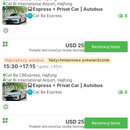
Cat Bi International Airport, Hajfong
Express + Privat Car | Autobus
4.8
Cat Ba Express
USD 25
Rezerwuj teraz
Podatki wliczone
|
za osobę dorosłą
Najszybszy autobus
Natychmiastowe potwierdzenie
15:30
17:15
1godz. i 45m
Cat Ba CBExpress, Hajfong
Cat Bi International Airport, Hajfong
Express + Privat Car | Autobus
4.8
Cat Ba Express
USD 25
Rezerwuj teraz
Podatki wliczone
|
za osobę dorosłą