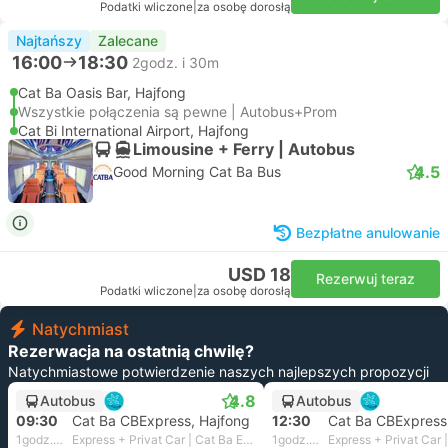
Podatki wliczone
|
za osobę dorosłą
Najtańszy
Zalecane
16:00
18:30
2godz. i 30m
Cat Ba Oasis Bar, Hajfong
Wszystkie połączenia są pewne | Autobus+Prom
Cat Bi International Airport, Hajfong
Limousine + Ferry | Autobus
4.5
Good Morning Cat Ba Bus
Bezpłatne anulowanie
USD 18
Rezerwuj teraz
Podatki wliczone
|
za osobę dorosłą
Natychmiast
Rezerwacja na ostatnią chwilę?
Natychmiastowe potwierdzenie naszych najlepszych propozycji
4.8
Autobus
Autobus
09:30
Cat Ba CBExpress, Hajfong
12:30
Cat Ba CBExpress
1godz. i 45m
Express + Privat Car | Cat Ba Express
1godz. i 45m