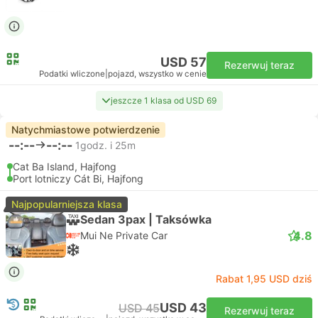
USD 57
Rezerwuj teraz
Podatki wliczone
|
pojazd, wszystko w cenie
jeszcze 1 klasa od USD 69
Natychmiastowe potwierdzenie
--:--
--:--
1godz. i 25m
Cat Ba Island, Hajfong
Port lotniczy Cát Bi, Hajfong
Najpopularniejsza klasa
Sedan 3pax | Taksówka
4.8
Mui Ne Private Car
Rabat 1,95 USD dziś
USD 43
USD 45
Rezerwuj teraz