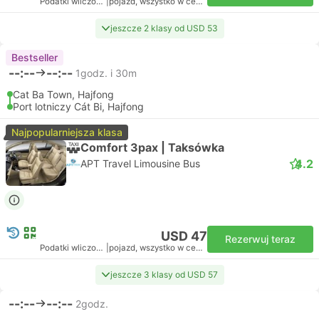
Podatki wliczone
|
pojazd, wszystko w cenie
jeszcze 2 klasy od USD 53
Bestseller
--:--
--:--
1godz. i 30m
Cat Ba Town, Hajfong
Port lotniczy Cát Bi, Hajfong
Najpopularniejsza klasa
Comfort 3pax | Taksówka
4.2
APT Travel Limousine Bus
USD 47
Rezerwuj teraz
Podatki wliczone
|
pojazd, wszystko w cenie
jeszcze 3 klasy od USD 57
--:--
--:--
2godz.