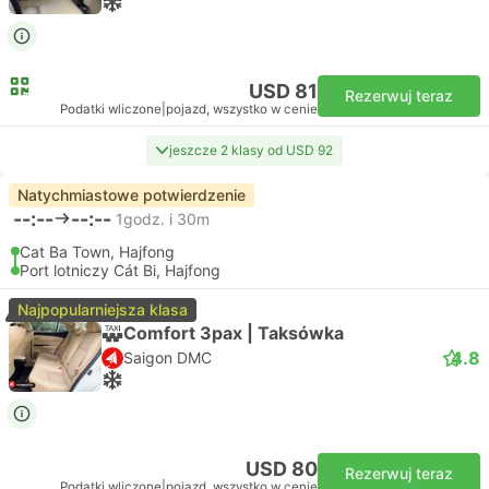
USD 81
Rezerwuj teraz
Podatki wliczone
|
pojazd, wszystko w cenie
jeszcze 2 klasy od USD 92
Natychmiastowe potwierdzenie
--:--
--:--
1godz. i 30m
Cat Ba Town, Hajfong
Port lotniczy Cát Bi, Hajfong
Najpopularniejsza klasa
Comfort 3pax | Taksówka
4.8
Saigon DMC
USD 80
Rezerwuj teraz
Podatki wliczone
|
pojazd, wszystko w cenie