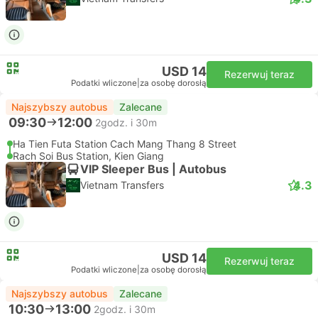
USD 14
Rezerwuj teraz
Podatki wliczone
|
za osobę dorosłą
Najszybszy autobus
Zalecane
09:30
12:00
2godz. i 30m
Ha Tien Futa Station Cach Mang Thang 8 Street
Rach Soi Bus Station, Kien Giang
VIP Sleeper Bus | Autobus
4.3
Vietnam Transfers
USD 14
Rezerwuj teraz
Podatki wliczone
|
za osobę dorosłą
Najszybszy autobus
Zalecane
10:30
13:00
2godz. i 30m