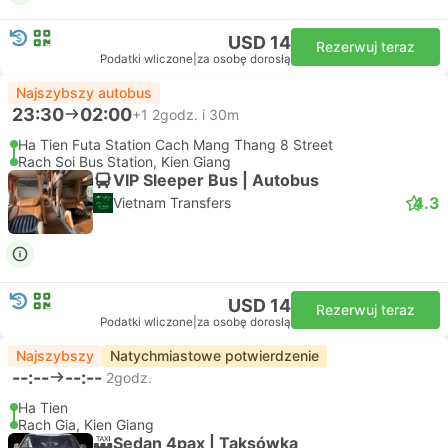
USD 14
Rezerwuj teraz
Podatki wliczone
|
za osobę dorosłą
Najszybszy autobus
23:30
02:00
+1
2godz. i 30m
Ha Tien Futa Station Cach Mang Thang 8 Street
Rach Soi Bus Station, Kien Giang
VIP Sleeper Bus | Autobus
4.3
Vietnam Transfers
USD 14
Rezerwuj teraz
Podatki wliczone
|
za osobę dorosłą
Najszybszy
Natychmiastowe potwierdzenie
--:--
--:--
2godz.
Ha Tien
Rach Gia, Kien Giang
Sedan 4pax | Taksówka