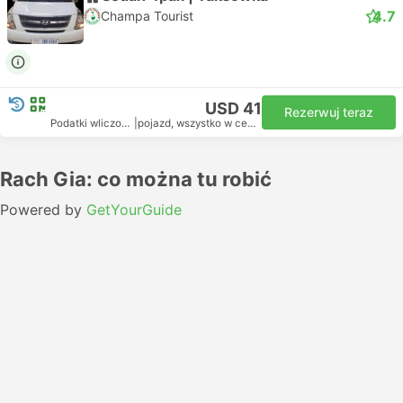
4.7
Champa Tourist
USD 41
Rezerwuj teraz
Podatki wliczone
|
pojazd, wszystko w cenie
Rach Gia: co można tu robić
Powered by
GetYourGuide