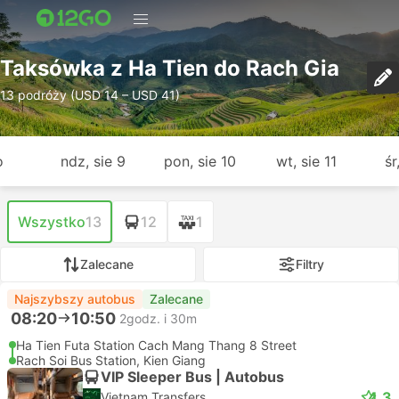
Taksówka z Ha Tien do Rach Gia
13 podróży (USD 14 – USD 41)
o
ndz, sie 9
pon, sie 10
wt, sie 11
śr
Wszystko
13
12
1
Zalecane
Filtry
Najszybszy autobus
Zalecane
08:20
10:50
2godz. i 30m
Ha Tien Futa Station Cach Mang Thang 8 Street
Rach Soi Bus Station, Kien Giang
VIP Sleeper Bus | Autobus
4.3
Vietnam Transfers