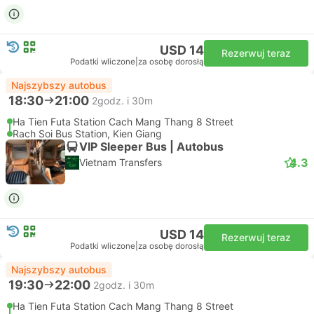
USD 14
Rezerwuj teraz
Podatki wliczone
|
za osobę dorosłą
Najszybszy autobus
18:30
21:00
2godz. i 30m
Ha Tien Futa Station Cach Mang Thang 8 Street
Rach Soi Bus Station, Kien Giang
VIP Sleeper Bus | Autobus
4.3
Vietnam Transfers
USD 14
Rezerwuj teraz
Podatki wliczone
|
za osobę dorosłą
Najszybszy autobus
19:30
22:00
2godz. i 30m
Ha Tien Futa Station Cach Mang Thang 8 Street