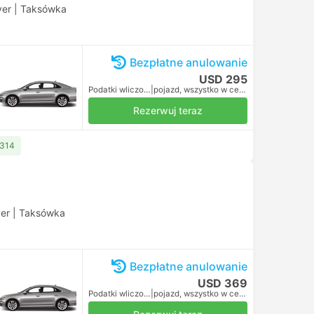
ver
|
Taksówka
Bezpłatne anulowanie
USD 295
Podatki wliczone
|
pojazd, wszystko w cenie
Rezerwuj teraz
 314
ver
|
Taksówka
Bezpłatne anulowanie
USD 369
Podatki wliczone
|
pojazd, wszystko w cenie