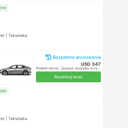
 356
ver
|
Taksówka
Bezpłatne anulowanie
USD 347
Podatki wliczone
|
pojazd, wszystko w cenie
Rezerwuj teraz
 369
ver
|
Taksówka