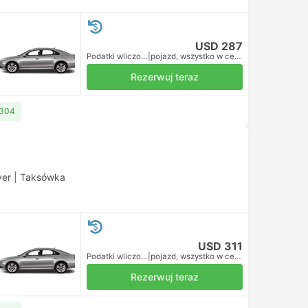
USD 287
Podatki wliczone
|
pojazd, wszystko w cenie
Rezerwuj teraz
 304
ver
|
Taksówka
USD 311
Podatki wliczone
|
pojazd, wszystko w cenie
Rezerwuj teraz