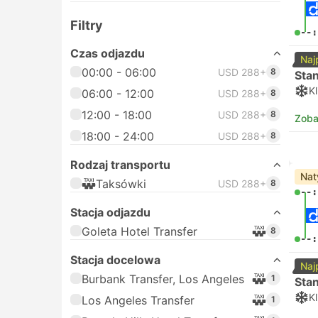
Filtry
--:
Czas odjazdu
Naj
00:00 - 06:00
USD 288+
8
Sta
K
06:00 - 12:00
USD 288+
8
12:00 - 18:00
USD 288+
8
Zoba
18:00 - 24:00
USD 288+
8
Rodzaj transportu
Nat
Taksówki
USD 288+
8
--:
Stacja odjazdu
Goleta Hotel Transfer
8
--:
Stacja docelowa
Naj
Burbank Transfer, Los Angeles
1
Sta
K
Los Angeles Transfer
1