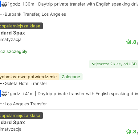
1godz. i 30m
| Daytrip private transfer with English speaking dri
--
Burbank Transfer, Los Angeles
popularniejsza klasa
ndard 3pax
limatyzacja
4.8
cz szczegóły
jeszcze 2 klasy od USD
ychmiastowe potwierdzenie
Zalecane
--
Goleta Hotel Transfer
1godz. i 41m
| Daytrip private transfer with English speaking dri
--
Los Angeles Transfer
popularniejsza klasa
ndard 3pax
limatyzacja
4.8