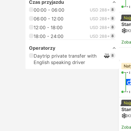
Czas przyjazdu
--:
00:00 - 06:00
USD 288+
8
Naj
06:00 - 12:00
USD 288+
8
Sta
12:00 - 18:00
USD 288+
8
K
18:00 - 24:00
USD 288+
8
Zoba
Operatorzy
Daytrip private transfer with
8
English speaking driver
Nat
--:
--:
Naj
Sta
K
Zoba