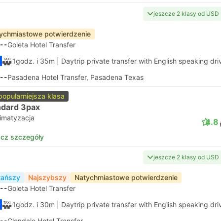
jeszcze 2 klasy od USD
ychmiastowe potwierdzenie
--
Goleta Hotel Transfer
1godz. i 35m
| Daytrip private transfer with English speaking dri
--
Pasadena Hotel Transfer, Pasadena Texas
popularniejsza klasa
ndard 3pax
limatyzacja
4.8
cz szczegóły
jeszcze 2 klasy od USD
tańszy
Najszybszy
Natychmiastowe potwierdzenie
--
Goleta Hotel Transfer
1godz. i 30m
| Daytrip private transfer with English speaking dri
--
Glendale Hotel Transfer