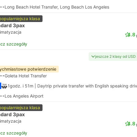
--
Long Beach Hotel Transfer, Long Beach Los Angeles
popularniejsza klasa
ndard 3pax
limatyzacja
4.8
cz szczegóły
jeszcze 2 klasy od USD
ychmiastowe potwierdzenie
--
Goleta Hotel Transfer
1godz. i 51m
| Daytrip private transfer with English speaking dri
--
Los Angeles Airport
popularniejsza klasa
ndard 3pax
limatyzacja
4.8
cz szczegóły