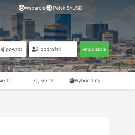
Wsparcie
Polski
$•USD
aj powrót
2 podróżni
Aktualizacja
sie 11
śr, sie 12
Wybór daty