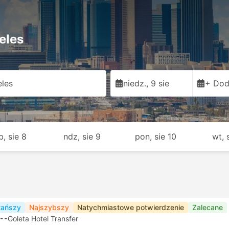
eles
les
niedz., 9 sie
+ Dod
b, sie 8
ndz, sie 9
pon, sie 10
wt, 
tańszy
Najszybszy
Natychmiastowe potwierdzenie
Zalecane
--
Goleta Hotel Transfer