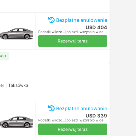
Bezpłatne anulowanie
USD 404
Podatki wliczone
|
pojazd, wszystko w cenie
Rezerwuj teraz
 431
ver
|
Taksówka
Bezpłatne anulowanie
USD 339
Podatki wliczone
|
pojazd, wszystko w cenie
Rezerwuj teraz