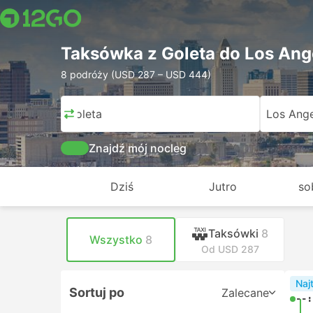
Taksówka z Goleta do Los Ang
8 podróży (USD 287 – USD 444)
Goleta
Los Ange
Znajdź mój nocleg
Dziś
Jutro
so
Taksówki
8
Wszystko
8
Od USD 287
Naj
Sortuj po
Zalecane
--: