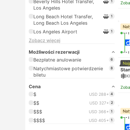
Beverly Hills Hotel Transfer,
1
Zoba
Los Angeles
Long Beach Hotel Transfer,
1
Long Beach Los Angeles
Nat
Los Angeles Airport
1
--:
Zobacz więcej
Możliwości rezerwacji
--:
Bezpłatne anulowanie
6
Naj
Natychmiastowe potwierdzenie
8
Sta
biletu
K
Cena
Zoba
$
USD 288+
4
$$
USD 327+
2
Nat
$$$
USD 366+
1
--:
$$$$
USD 405+
1