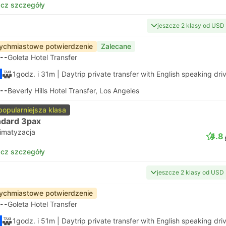
cz szczegóły
jeszcze 2 klasy od USD
ychmiastowe potwierdzenie
Zalecane
--
Goleta Hotel Transfer
1godz. i 31m
| Daytrip private transfer with English speaking dri
--
Beverly Hills Hotel Transfer, Los Angeles
popularniejsza klasa
ndard 3pax
limatyzacja
4.8
cz szczegóły
jeszcze 2 klasy od USD
ychmiastowe potwierdzenie
--
Goleta Hotel Transfer
1godz. i 51m
| Daytrip private transfer with English speaking dri