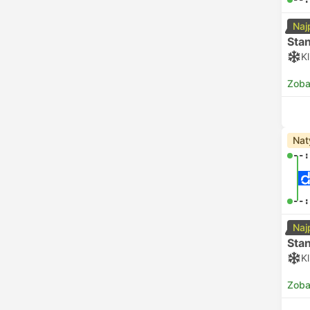
Naj
Sta
K
Zoba
Nat
--:
--:
Naj
Sta
K
Zoba