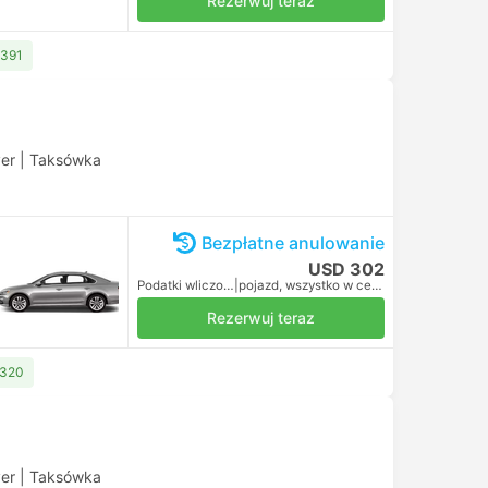
Rezerwuj teraz
 391
ver
|
Taksówka
Bezpłatne anulowanie
USD 302
Podatki wliczone
|
pojazd, wszystko w cenie
Rezerwuj teraz
 320
ver
|
Taksówka