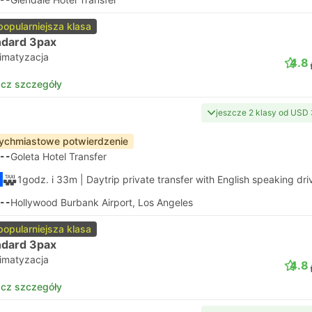
popularniejsza klasa
ndard 3pax
limatyzacja
4.8
cz szczegóły
jeszcze 2 klasy od USD
ychmiastowe potwierdzenie
--
Goleta Hotel Transfer
1godz. i 33m
| Daytrip private transfer with English speaking dri
--
Hollywood Burbank Airport, Los Angeles
popularniejsza klasa
ndard 3pax
limatyzacja
4.8
cz szczegóły