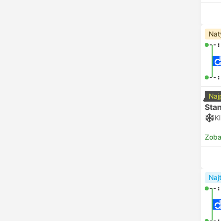
Nat
--:
--:
Naj
Sta
K
Zoba
Naj
--:
--: