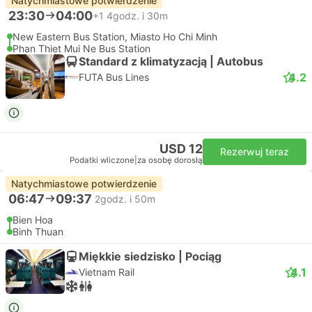
Natychmiastowe potwierdzenie
23:30
04:00
+1
4godz. i 30m
New Eastern Bus Station, Miasto Ho Chi Minh
Phan Thiet Mui Ne Bus Station
Standard z klimatyzacją | Autobus
4.2
FUTA Bus Lines
USD 12
Rezerwuj teraz
Podatki wliczone
|
za osobę dorosłą
Natychmiastowe potwierdzenie
06:47
09:37
2godz. i 50m
Bien Hoa
Binh Thuan
Miękkie siedzisko | Pociąg
4.1
Vietnam Rail