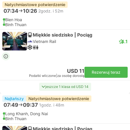
Natychmiastowe potwierdzenie
07:34
10:26
2godz. i 52m
Bien Hoa
Binh Thuan
Miękkie siedzisko | Pociąg
4.1
Vietnam Rail
USD 11
Rezerwuj teraz
Podatki wliczone
|
za osobę dorosłą
jeszcze 1 klasa od USD 14
Najtańszy
Natychmiastowe potwierdzenie
07:49
09:37
1godz. i 48m
Long Khanh, Dong Nai
Binh Thuan
Miękkie siedzisko | Pociąg