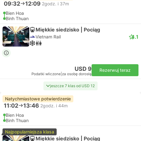
09:32
12:09
2godz. i 37m
Bien Hoa
Binh Thuan
Miękkie siedzisko | Pociąg
4.1
Vietnam Rail
USD 9
Rezerwuj teraz
Podatki wliczone
|
za osobę dorosłą
jeszcze 7 klas od USD 12
Natychmiastowe potwierdzenie
11:02
13:46
2godz. i 44m
Bien Hoa
Binh Thuan
Najpopularniejsza klasa
Miękkie siedzisko | Pociąg