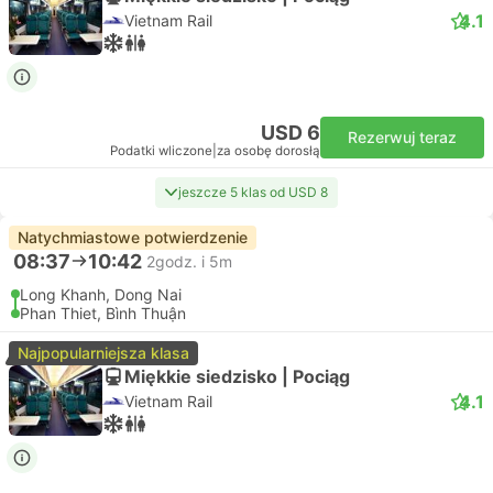
4.1
Vietnam Rail
USD 6
Rezerwuj teraz
Podatki wliczone
|
za osobę dorosłą
jeszcze 5 klas od USD 8
Natychmiastowe potwierdzenie
08:37
10:42
2godz. i 5m
Long Khanh, Dong Nai
Phan Thiet, Bình Thuận
Najpopularniejsza klasa
Miękkie siedzisko | Pociąg
4.1
Vietnam Rail