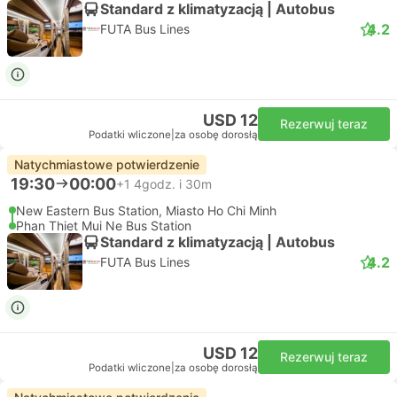
Standard z klimatyzacją | Autobus
4.2
FUTA Bus Lines
USD 12
Rezerwuj teraz
Podatki wliczone
|
za osobę dorosłą
Natychmiastowe potwierdzenie
19:30
00:00
+1
4godz. i 30m
New Eastern Bus Station, Miasto Ho Chi Minh
Phan Thiet Mui Ne Bus Station
Standard z klimatyzacją | Autobus
4.2
FUTA Bus Lines
USD 12
Rezerwuj teraz
Podatki wliczone
|
za osobę dorosłą