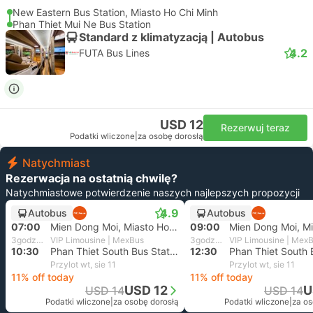
New Eastern Bus Station, Miasto Ho Chi Minh
Phan Thiet Mui Ne Bus Station
Standard z klimatyzacją | Autobus
4.2
FUTA Bus Lines
USD 12
Rezerwuj teraz
Podatki wliczone
|
za osobę dorosłą
Natychmiast
Rezerwacja na ostatnią chwilę?
Natychmiastowe potwierdzenie naszych najlepszych propozycji
4.9
Autobus
Autobus
07:00
Mien Dong Moi, Miasto Ho Chi Minh
09:00
3godz. i 30m
VIP Limousine | MexBus
3godz. i 30m
VIP Limousine | Mex
10:30
Phan Thiet South Bus Station, Bình Thuận
12:30
Przylot wt, sie 11
Przylot wt, sie 11
11% off today
11% off today
USD 12
U
USD 14
USD 14
Podatki wliczone
|
za osobę dorosłą
Podatki wliczone
|
za os