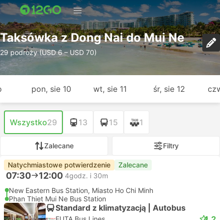
Taksówka z Dong Nai do Mui Ne
29 podróży (USD 6 – USD 70)
o
pon, sie 10
wt, sie 11
śr, sie 12
czw
Wszystko
29
13
15
1
Zalecane
Filtry
Natychmiastowe potwierdzenie
Zalecane
07:30
12:00
4godz. i 30m
New Eastern Bus Station, Miasto Ho Chi Minh
Phan Thiet Mui Ne Bus Station
Standard z klimatyzacją | Autobus
4.2
FUTA Bus Lines