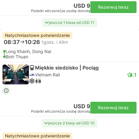
USD 9
Rezerwuj teraz
Podatki wliczone
|
za osobę dorosłą
jeszcze 1 klasa od USD 11
Natychmiastowe potwierdzenie
08:37
10:26
1godz. i 49m
Long Khanh, Dong Nai
Binh Thuan
Miękkie siedzisko | Pociąg
4.1
Vietnam Rail
USD 9
Rezerwuj teraz
Podatki wliczone
|
za osobę dorosłą
jeszcze 2 klasy od USD 10
Natychmiastowe potwierdzenie