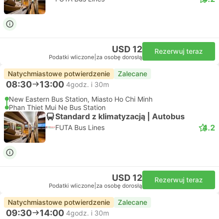
USD 12
Rezerwuj teraz
Podatki wliczone
|
za osobę dorosłą
Natychmiastowe potwierdzenie
Zalecane
08:30
13:00
4godz. i 30m
New Eastern Bus Station, Miasto Ho Chi Minh
Phan Thiet Mui Ne Bus Station
Standard z klimatyzacją | Autobus
4.2
FUTA Bus Lines
USD 12
Rezerwuj teraz
Podatki wliczone
|
za osobę dorosłą
Natychmiastowe potwierdzenie
Zalecane
09:30
14:00
4godz. i 30m