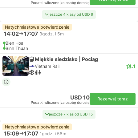
Podatki wliczone
|
za osobę dorosłą
jeszcze 4 klasy od USD 9
Natychmiastowe potwierdzenie
14:02
17:07
3godz. i 5m
Bien Hoa
Binh Thuan
Miękkie siedzisko | Pociąg
4.1
Vietnam Rail
USD 10
Rezerwuj teraz
Podatki wliczone
|
za osobę dorosłą
jeszcze 7 klas od USD 15
Natychmiastowe potwierdzenie
15:09
17:07
1godz. i 58m