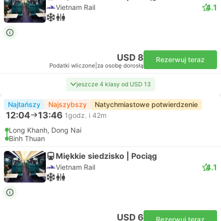
4.1
Vietnam Rail
USD 8
Rezerwuj teraz
Podatki wliczone
|
za osobę dorosłą
jeszcze 4 klasy od USD 13
Najtańszy
Najszybszy
Natychmiastowe potwierdzenie
12:04
13:46
1godz. i 42m
Long Khanh, Dong Nai
Binh Thuan
Miękkie siedzisko | Pociąg
4.1
Vietnam Rail
USD 6
Rezerwuj teraz