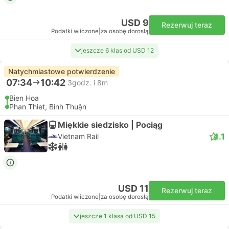
USD 9
Rezerwuj teraz
Podatki wliczone
|
za osobę dorosłą
jeszcze 6 klas od USD 12
Natychmiastowe potwierdzenie
07:34
10:42
3godz. i 8m
Bien Hoa
Phan Thiet, Bình Thuận
Miękkie siedzisko | Pociąg
4.1
Vietnam Rail
USD 11
Rezerwuj teraz
Podatki wliczone
|
za osobę dorosłą
jeszcze 1 klasa od USD 15