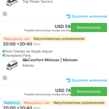
Top Power Service
Bezpłatne anulowanie
USD 58
Rezerwuj teraz
Podatki wliczone
|
za osobę dorosłą
Najszybszy van
Natychmiastowe potwierdzenie
20:00
20:40
40m
Paris Charles de Gaulle Airport
Disneyland Paris
Comfort Minivan | Minivan
Katniss
Bezpłatne anulowanie
USD 74
Rezerwuj teraz
Podatki wliczone
|
za osobę dorosłą
Najtańszy
Najszybszy van
Natychmiastowe potwierdzenie
20:00
20:40
40m