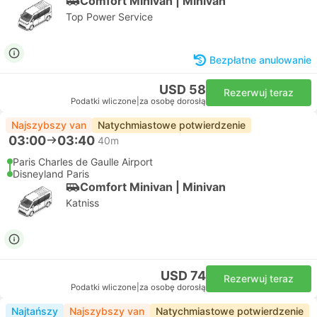
Comfort Minivan | Minivan
Top Power Service
Bezpłatne anulowanie
USD 58
Rezerwuj teraz
Podatki wliczone
|
za osobę dorosłą
Najszybszy van
Natychmiastowe potwierdzenie
03:00
03:40
40m
Paris Charles de Gaulle Airport
Disneyland Paris
Comfort Minivan | Minivan
Katniss
USD 74
Rezerwuj teraz
Podatki wliczone
|
za osobę dorosłą
Najtańszy
Najszybszy van
Natychmiastowe potwierdzenie