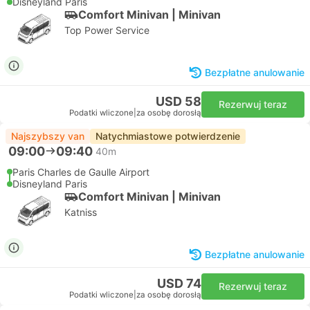
Disneyland Paris
Comfort Minivan | Minivan
Top Power Service
Bezpłatne anulowanie
USD 58
Rezerwuj teraz
Podatki wliczone
|
za osobę dorosłą
Najszybszy van
Natychmiastowe potwierdzenie
09:00
09:40
40m
Paris Charles de Gaulle Airport
Disneyland Paris
Comfort Minivan | Minivan
Katniss
Bezpłatne anulowanie
USD 74
Rezerwuj teraz
Podatki wliczone
|
za osobę dorosłą