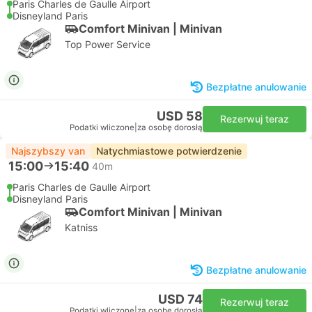
Paris Charles de Gaulle Airport
Disneyland Paris
Comfort Minivan | Minivan
Top Power Service
Bezpłatne anulowanie
USD 58
Rezerwuj teraz
Podatki wliczone
|
za osobę dorosłą
Najszybszy van
Natychmiastowe potwierdzenie
15:00
15:40
40m
Paris Charles de Gaulle Airport
Disneyland Paris
Comfort Minivan | Minivan
Katniss
Bezpłatne anulowanie
USD 74
Rezerwuj teraz
Podatki wliczone
|
za osobę dorosłą