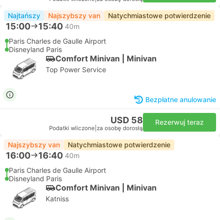
Najtańszy
Najszybszy van
Natychmiastowe potwierdzenie
15:00
15:40
40m
Paris Charles de Gaulle Airport
Disneyland Paris
Comfort Minivan | Minivan
Top Power Service
Bezpłatne anulowanie
USD 58
Rezerwuj teraz
Podatki wliczone
|
za osobę dorosłą
Najszybszy van
Natychmiastowe potwierdzenie
16:00
16:40
40m
Paris Charles de Gaulle Airport
Disneyland Paris
Comfort Minivan | Minivan
Katniss