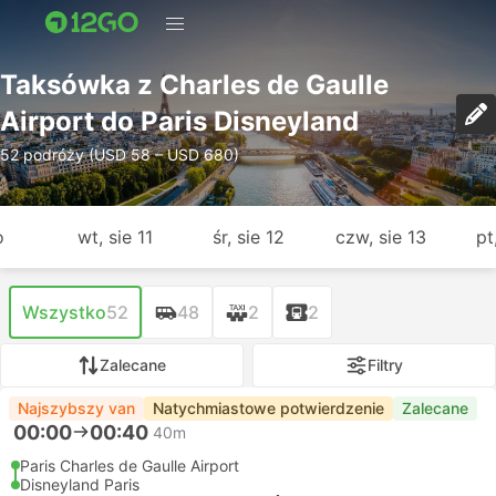
Taksówka z Charles de Gaulle
Airport do Paris Disneyland
52 podróży (USD 58 – USD 680)
o
wt, sie 11
śr, sie 12
czw, sie 13
pt
Wszystko
52
48
2
2
Zalecane
Filtry
Najszybszy van
Natychmiastowe potwierdzenie
Zalecane
00:00
00:40
40m
Paris Charles de Gaulle Airport
Disneyland Paris