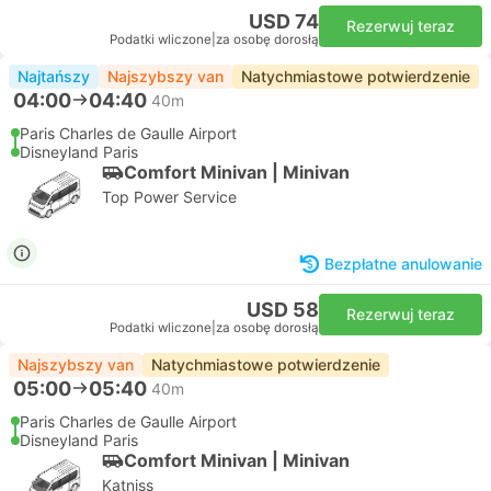
USD 74
Rezerwuj teraz
Podatki wliczone
|
za osobę dorosłą
Najtańszy
Najszybszy van
Natychmiastowe potwierdzenie
04:00
04:40
40m
Paris Charles de Gaulle Airport
Disneyland Paris
Comfort Minivan | Minivan
Top Power Service
Bezpłatne anulowanie
USD 58
Rezerwuj teraz
Podatki wliczone
|
za osobę dorosłą
Najszybszy van
Natychmiastowe potwierdzenie
05:00
05:40
40m
Paris Charles de Gaulle Airport
Disneyland Paris
Comfort Minivan | Minivan
Katniss