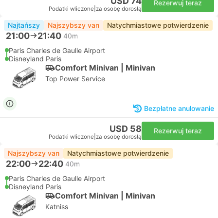
USD 74
Rezerwuj teraz
Podatki wliczone
|
za osobę dorosłą
Najtańszy
Najszybszy van
Natychmiastowe potwierdzenie
21:00
21:40
40m
Paris Charles de Gaulle Airport
Disneyland Paris
Comfort Minivan | Minivan
Top Power Service
Bezpłatne anulowanie
USD 58
Rezerwuj teraz
Podatki wliczone
|
za osobę dorosłą
Najszybszy van
Natychmiastowe potwierdzenie
22:00
22:40
40m
Paris Charles de Gaulle Airport
Disneyland Paris
Comfort Minivan | Minivan
Katniss