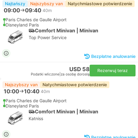
Najtańszy
Najszybszy van
Natychmiastowe potwierdzenie
09:00
09:40
40m
Paris Charles de Gaulle Airport
Disneyland Paris
Comfort Minivan | Minivan
Top Power Service
Bezpłatne anulowanie
USD 58
Rezerwuj teraz
Podatki wliczone
|
za osobę dorosłą
Najszybszy van
Natychmiastowe potwierdzenie
10:00
10:40
40m
Paris Charles de Gaulle Airport
Disneyland Paris
Comfort Minivan | Minivan
Katniss
Bezpłatne anulowanie