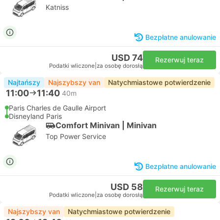
Katniss
Bezpłatne anulowanie
USD 74
Rezerwuj teraz
Podatki wliczone
|
za osobę dorosłą
Najtańszy
Najszybszy van
Natychmiastowe potwierdzenie
11:00
11:40
40m
Paris Charles de Gaulle Airport
Disneyland Paris
Comfort Minivan | Minivan
Top Power Service
Bezpłatne anulowanie
USD 58
Rezerwuj teraz
Podatki wliczone
|
za osobę dorosłą
Najszybszy van
Natychmiastowe potwierdzenie