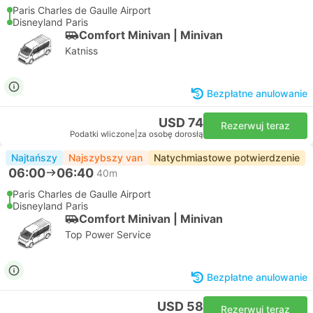
Paris Charles de Gaulle Airport
Disneyland Paris
Comfort Minivan | Minivan
Katniss
Bezpłatne anulowanie
USD 74
Rezerwuj teraz
Podatki wliczone
|
za osobę dorosłą
Najtańszy
Najszybszy van
Natychmiastowe potwierdzenie
06:00
06:40
40m
Paris Charles de Gaulle Airport
Disneyland Paris
Comfort Minivan | Minivan
Top Power Service
Bezpłatne anulowanie
USD 58
Rezerwuj teraz