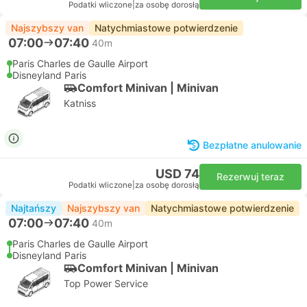
Podatki wliczone
|
za osobę dorosłą
Najszybszy van
Natychmiastowe potwierdzenie
07:00
07:40
40m
Paris Charles de Gaulle Airport
Disneyland Paris
Comfort Minivan | Minivan
Katniss
Bezpłatne anulowanie
USD 74
Rezerwuj teraz
Podatki wliczone
|
za osobę dorosłą
Najtańszy
Najszybszy van
Natychmiastowe potwierdzenie
07:00
07:40
40m
Paris Charles de Gaulle Airport
Disneyland Paris
Comfort Minivan | Minivan
Top Power Service