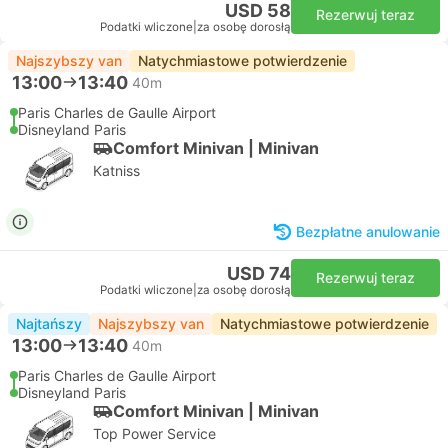
USD 58
Rezerwuj teraz
Podatki wliczone
|
za osobę dorosłą
Najszybszy van
Natychmiastowe potwierdzenie
13:00
13:40
40m
Paris Charles de Gaulle Airport
Disneyland Paris
Comfort Minivan | Minivan
Katniss
Bezpłatne anulowanie
USD 74
Rezerwuj teraz
Podatki wliczone
|
za osobę dorosłą
Najtańszy
Najszybszy van
Natychmiastowe potwierdzenie
13:00
13:40
40m
Paris Charles de Gaulle Airport
Disneyland Paris
Comfort Minivan | Minivan
Top Power Service