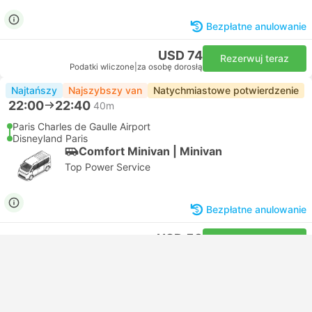
Bezpłatne anulowanie
USD 74
Rezerwuj teraz
Podatki wliczone
|
za osobę dorosłą
Najtańszy
Najszybszy van
Natychmiastowe potwierdzenie
22:00
22:40
40m
Paris Charles de Gaulle Airport
Disneyland Paris
Comfort Minivan | Minivan
Top Power Service
Bezpłatne anulowanie
USD 58
Rezerwuj teraz
Podatki wliczone
|
za osobę dorosłą
Najszybszy van
Natychmiastowe potwierdzenie
23:00
23:40
40m
Paris Charles de Gaulle Airport