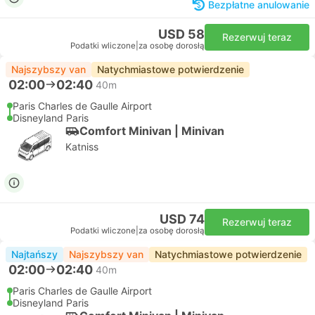
Bezpłatne anulowanie
USD 58
Rezerwuj teraz
Podatki wliczone
|
za osobę dorosłą
Najszybszy van
Natychmiastowe potwierdzenie
02:00
02:40
40m
Paris Charles de Gaulle Airport
Disneyland Paris
Comfort Minivan | Minivan
Katniss
USD 74
Rezerwuj teraz
Podatki wliczone
|
za osobę dorosłą
Najtańszy
Najszybszy van
Natychmiastowe potwierdzenie
02:00
02:40
40m
Paris Charles de Gaulle Airport
Disneyland Paris