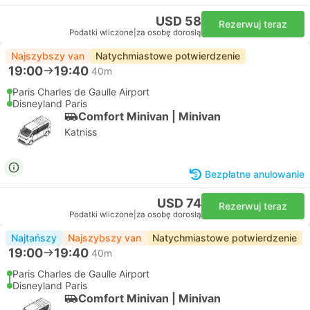
USD 58
Rezerwuj teraz
Podatki wliczone
|
za osobę dorosłą
Najszybszy van
Natychmiastowe potwierdzenie
19:00
19:40
40m
Paris Charles de Gaulle Airport
Disneyland Paris
Comfort Minivan | Minivan
Katniss
Bezpłatne anulowanie
USD 74
Rezerwuj teraz
Podatki wliczone
|
za osobę dorosłą
Najtańszy
Najszybszy van
Natychmiastowe potwierdzenie
19:00
19:40
40m
Paris Charles de Gaulle Airport
Disneyland Paris
Comfort Minivan | Minivan