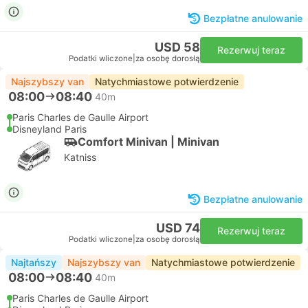
Bezpłatne anulowanie
USD 58
Rezerwuj teraz
Podatki wliczone
|
za osobę dorosłą
Najszybszy van
Natychmiastowe potwierdzenie
08:00
08:40
40m
Paris Charles de Gaulle Airport
Disneyland Paris
Comfort Minivan | Minivan
Katniss
Bezpłatne anulowanie
USD 74
Rezerwuj teraz
Podatki wliczone
|
za osobę dorosłą
Najtańszy
Najszybszy van
Natychmiastowe potwierdzenie
08:00
08:40
40m
Paris Charles de Gaulle Airport