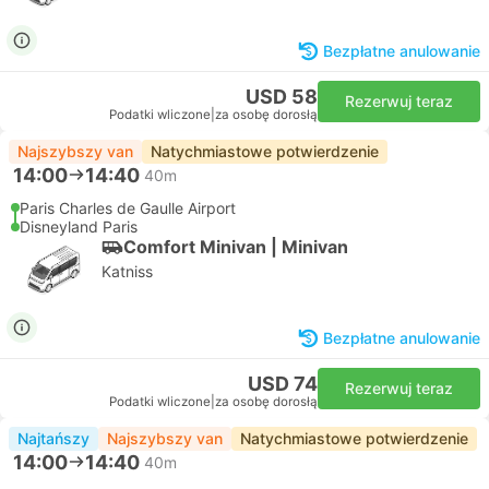
Bezpłatne anulowanie
USD 58
Rezerwuj teraz
Podatki wliczone
|
za osobę dorosłą
Najszybszy van
Natychmiastowe potwierdzenie
14:00
14:40
40m
Paris Charles de Gaulle Airport
Disneyland Paris
Comfort Minivan | Minivan
Katniss
Bezpłatne anulowanie
USD 74
Rezerwuj teraz
Podatki wliczone
|
za osobę dorosłą
Najtańszy
Najszybszy van
Natychmiastowe potwierdzenie
14:00
14:40
40m