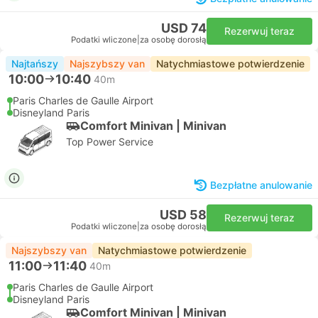
USD 74
Rezerwuj teraz
Podatki wliczone
|
za osobę dorosłą
Najtańszy
Najszybszy van
Natychmiastowe potwierdzenie
10:00
10:40
40m
Paris Charles de Gaulle Airport
Disneyland Paris
Comfort Minivan | Minivan
Top Power Service
Bezpłatne anulowanie
USD 58
Rezerwuj teraz
Podatki wliczone
|
za osobę dorosłą
Najszybszy van
Natychmiastowe potwierdzenie
11:00
11:40
40m
Paris Charles de Gaulle Airport
Disneyland Paris
Comfort Minivan | Minivan