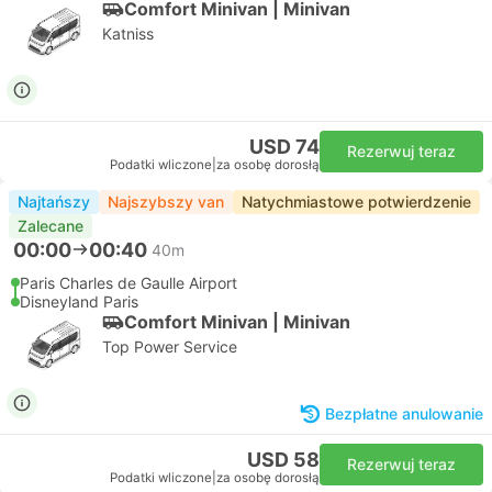
Comfort Minivan | Minivan
Katniss
USD 74
Rezerwuj teraz
Podatki wliczone
|
za osobę dorosłą
Najtańszy
Najszybszy van
Natychmiastowe potwierdzenie
Zalecane
00:00
00:40
40m
Paris Charles de Gaulle Airport
Disneyland Paris
Comfort Minivan | Minivan
Top Power Service
Bezpłatne anulowanie
USD 58
Rezerwuj teraz
Podatki wliczone
|
za osobę dorosłą