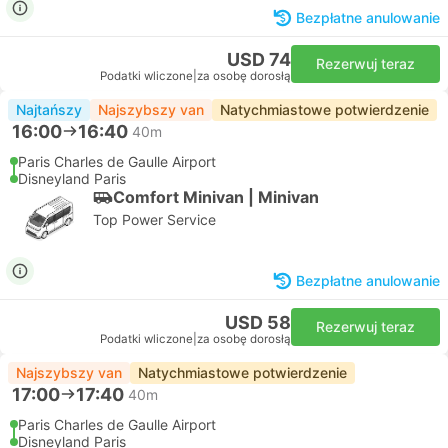
Bezpłatne anulowanie
USD 74
Rezerwuj teraz
Podatki wliczone
|
za osobę dorosłą
Najtańszy
Najszybszy van
Natychmiastowe potwierdzenie
16:00
16:40
40m
Paris Charles de Gaulle Airport
Disneyland Paris
Comfort Minivan | Minivan
Top Power Service
Bezpłatne anulowanie
USD 58
Rezerwuj teraz
Podatki wliczone
|
za osobę dorosłą
Najszybszy van
Natychmiastowe potwierdzenie
17:00
17:40
40m
Paris Charles de Gaulle Airport
Disneyland Paris