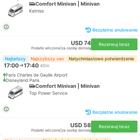
Comfort Minivan | Minivan
Katniss
Bezpłatne anulowanie
USD 74
Rezerwuj teraz
Podatki wliczone
|
za osobę dorosłą
Najtańszy
Najszybszy van
Natychmiastowe potwierdzenie
17:00
17:40
40m
Paris Charles de Gaulle Airport
Disneyland Paris
Comfort Minivan | Minivan
Top Power Service
Bezpłatne anulowanie
USD 58
Rezerwuj teraz
Podatki wliczone
|
za osobę dorosłą