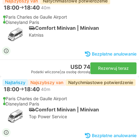
Najszybszy van
Natychmiastowe potwierdzenie
18:00
18:40
40m
Paris Charles de Gaulle Airport
Disneyland Paris
Comfort Minivan | Minivan
Katniss
Bezpłatne anulowanie
USD 74
Rezerwuj teraz
Podatki wliczone
|
za osobę dorosłą
Najtańszy
Najszybszy van
Natychmiastowe potwierdzenie
18:00
18:40
40m
Paris Charles de Gaulle Airport
Disneyland Paris
Comfort Minivan | Minivan
Top Power Service
Bezpłatne anulowanie