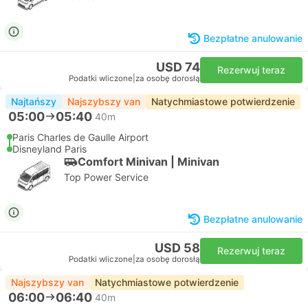
Bezpłatne anulowanie
USD 74
Rezerwuj teraz
Podatki wliczone
|
za osobę dorosłą
Najtańszy
Najszybszy van
Natychmiastowe potwierdzenie
05:00
05:40
40m
Paris Charles de Gaulle Airport
Disneyland Paris
Comfort Minivan | Minivan
Top Power Service
Bezpłatne anulowanie
USD 58
Rezerwuj teraz
Podatki wliczone
|
za osobę dorosłą
Najszybszy van
Natychmiastowe potwierdzenie
06:00
06:40
40m