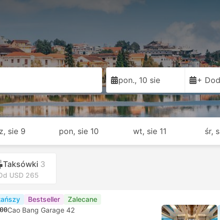
pon., 10 sie
+ Dod
z, sie 9
pon, sie 10
wt, sie 11
śr, 
Taksówki
3
Od USD 265
tańszy
Bestseller
Zalecane
00
Cao Bang Garage 42