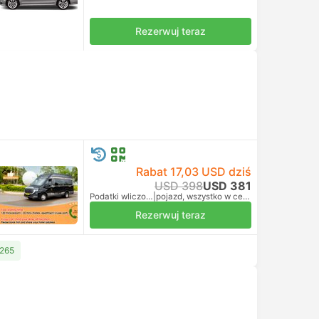
Rezerwuj teraz
Rabat 17,03 USD dziś
USD 398
USD 381
Podatki wliczone
|
pojazd, wszystko w cenie
Rezerwuj teraz
 265