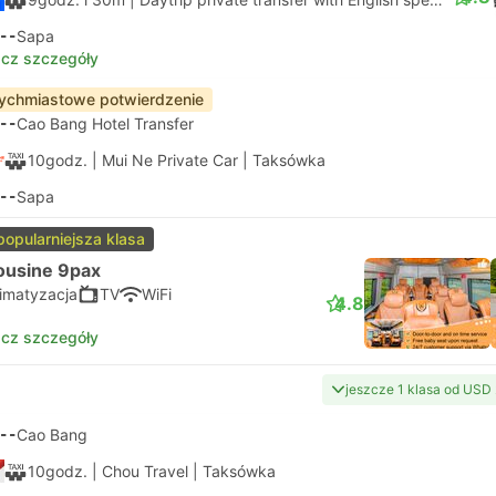
--
Sapa
cz szczegóły
ychmiastowe potwierdzenie
--
Cao Bang Hotel Transfer
10godz.
| Mui Ne Private Car
|
Taksówka
--
Sapa
popularniejsza klasa
ousine 9pax
limatyzacja
TV
WiFi
4.8
cz szczegóły
jeszcze 1 klasa od USD
--
Cao Bang
10godz.
| Chou Travel
|
Taksówka