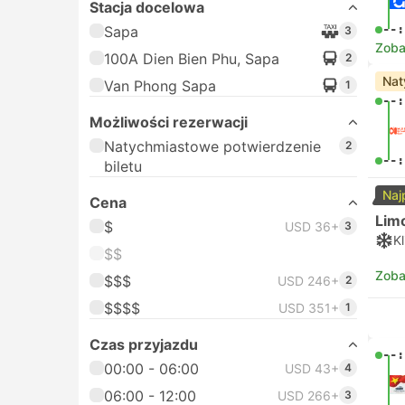
Stacja docelowa
--:
Sapa
3
Zoba
100A Dien Bien Phu, Sapa
2
Nat
Van Phong Sapa
1
--:
Możliwości rezerwacji
Natychmiastowe potwierdzenie
2
--:
biletu
Naj
Cena
Lim
$
USD 36+
3
K
$$
Zoba
$$$
USD 246+
2
$$$$
USD 351+
1
Czas przyjazdu
--:
00:00 - 06:00
USD 43+
4
06:00 - 12:00
USD 266+
3