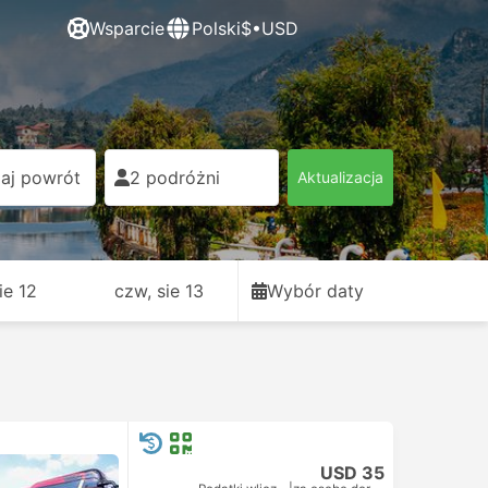
Wsparcie
Polski
$•USD
aj powrót
2 podróżni
Aktualizacja
sie 12
czw, sie 13
Wybór daty
USD 35