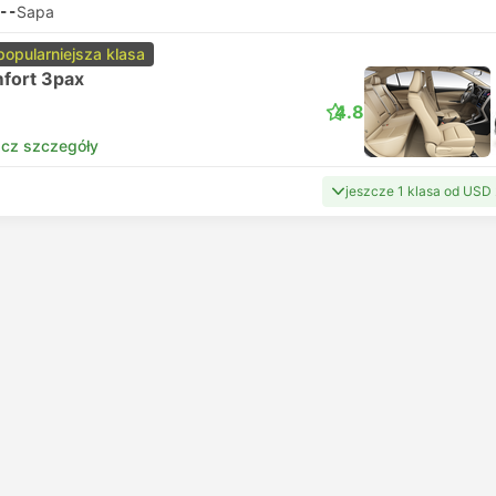
--
Sapa
popularniejsza klasa
fort 3pax
4.8
cz szczegóły
jeszcze 1 klasa od USD