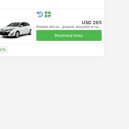
USD 265
Podatki wliczone
|
pojazd, wszystko w cenie
Rezerwuj teraz
 274