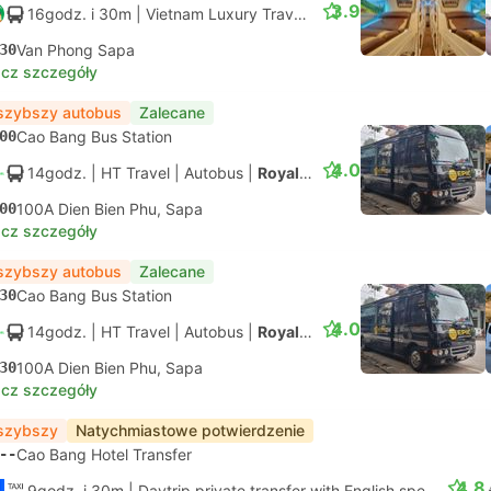
3.9
16godz. i 30m
| Vietnam Luxury Travel
|
Autobus
|
Cabin 24 + C
30
Van Phong Sapa
cz szczegóły
szybszy autobus
Zalecane
00
Cao Bang Bus Station
4.0
14godz.
| HT Travel
|
Autobus
|
Royal Cabin + Limousine
00
100A Dien Bien Phu, Sapa
cz szczegóły
szybszy autobus
Zalecane
30
Cao Bang Bus Station
4.0
14godz.
| HT Travel
|
Autobus
|
Royal Cabin + Limousine
30
100A Dien Bien Phu, Sapa
cz szczegóły
szybszy
Natychmiastowe potwierdzenie
--
Cao Bang Hotel Transfer
4.8
9godz. i 30m
| Daytrip private transfer with English speaking driver