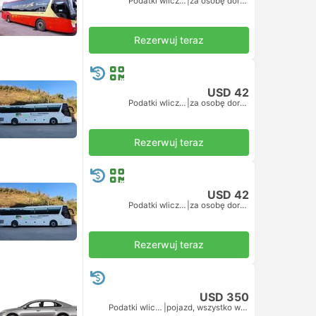
Podatki wliczone
|
za osobę dorosłą
abin 22
Rezerwuj teraz
USD 42
Podatki wliczone
|
za osobę dorosłą
Rezerwuj teraz
USD 42
Podatki wliczone
|
za osobę dorosłą
Rezerwuj teraz
USD 350
Podatki wliczone
|
pojazd, wszystko w cenie
|
Taksówka
|
Standard 3pax