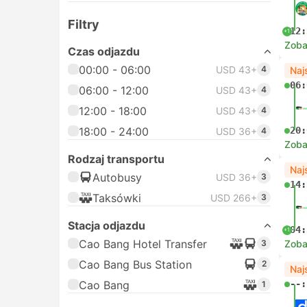
Filtry
12:
+1
Zoba
Czas odjazdu
00:00 - 06:00
USD 43+
4
Naj
06:
06:00 - 12:00
USD 43+
4
12:00 - 18:00
USD 43+
4
18:00 - 24:00
20:
USD 36+
4
Zoba
Rodzaj transportu
Naj
Autobusy
USD 36+
3
14:
Taksówki
USD 266+
3
Stacja odjazdu
04:
+1
Cao Bang Hotel Transfer
3
Zoba
Cao Bang Bus Station
2
Naj
Cao Bang
--:
1