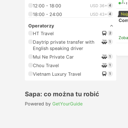
--:
12:00 - 18:00
USD 36+
4
18:00 - 24:00
Naj
USD 43+
4
Com
Operatorzy
HT Travel
2
Zoba
Daytrip private transfer with
1
English speaking driver
Mui Ne Private Car
1
Chou Travel
1
Vietnam Luxury Travel
1
Sapa: co można tu robić
Powered by
GetYourGuide