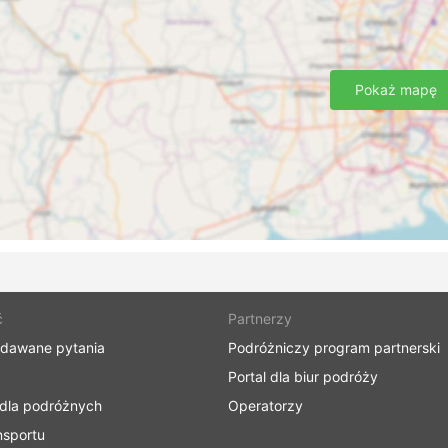
Pokaż mapę
ć
Partnerzy
adawane pytania
Podróżniczy program partnerski
Portal dla biur podróży
 dla podróżnych
Operatorzy
nsportu