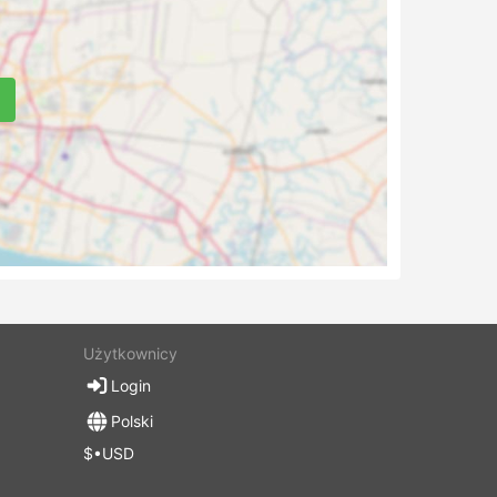
Użytkownicy
Login
Polski
$•USD