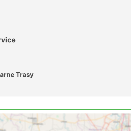
rvice
larne Trasy