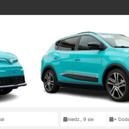
ai
niedz., 9 sie
+ Doda