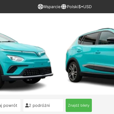
Wsparcie
Polski
$•USD
j powrót
2 podróżni
Znajdź bilety