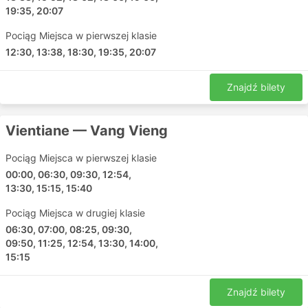
Boten Railway Station
19:35, 20:07
Laos Railway by Family Service
Pociąg Miejsca w pierwszej klasie
12:30, 13:38, 18:30, 19:35, 20:07
Topowe kierunki
Oto lista tras obsługiwanych przez Laos Railway by
Znajdź bilety
Family Service, które zawsze cieszą się dużym
zainteresowaniem wśród podróżnych:
Vientiane — Vang Vieng
Luang Prabang - Vang Vieng
Pociąg Miejsca w pierwszej klasie
Luang Prabang - Vientiane
00:00, 06:30, 09:30, 12:54,
Vientiane - Luang Prabang
13:30, 15:15, 15:40
Vang Vieng - Vientiane
Pociąg Miejsca w drugiej klasie
Vientiane - Vang Vieng
06:30, 07:00, 08:25, 09:30,
Vang Vieng - Luang Prabang
09:50, 11:25, 12:54, 13:30, 14:00,
Vientiane - Bangkok
15:15
Luang Namtha - Luang Prabang
Luang Namtha - Vientiane
Znajdź bilety
Luang Namtha - Vang Vieng