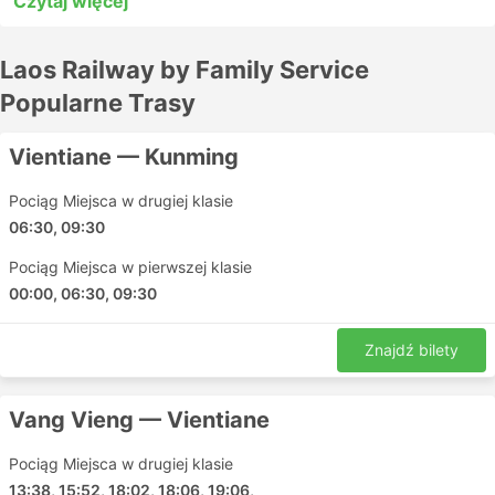
Czytaj więcej
emocji. Spotkaj się z innymi pasażerami lub wybierz
prywatny luksusowy przedział. Laos Railway by Family
Laos Railway by Family Service
Service oferuje wiele opcji, które sprawią, że wrażenia
z Twojej podróżny będą niezapomniane i przyjemne.
Popularne Trasy
Pamiętaj, aby dokładnie sprawdzić datę podróży, cenę,
typ biletu oraz inne warunki i ograniczenia przed
Vientiane — Kunming
potwierdzeniem rezerwacji.
Pociąg Miejsca w drugiej klasie
Laos Railway by Family Service
06:30, 09:30
Najpopularniejsze stacje
Pociąg Miejsca w pierwszej klasie
00:00, 06:30, 09:30
Na trasie Laos Railway by Family Service znajdują się
następujące stacje:
Znajdź bilety
Luang Prabang Railway Station
Vientiane Railway Station
Vang Vieng — Vientiane
Vang Vieng Railway Station
Vang Vieng Transfer
Pociąg Miejsca w drugiej klasie
Vientiane Transfer
13:38, 15:52, 18:02, 18:06, 19:06,