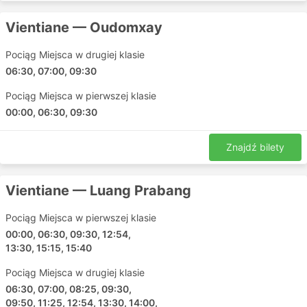
Vang Vieng - Oudomxay
Vientiane — Oudomxay
Vientiane - Kunming
Vientiane - Nateuy
Pociąg Miejsca w drugiej klasie
Vientiane - Oudomxay
06:30, 07:00, 09:30
Vientiane - Luang Namtha
Pociąg Miejsca w pierwszej klasie
Vientiane - Jinghong
00:00, 06:30, 09:30
Vientiane - Mohan Yunnan
Laos Railway by Family Service Ceny
Znajdź bilety
biletów i klasy do wyboru
Vientiane — Luang Prabang
Aby jak najlepiej wykorzystać przejazd pociągiem,
należy mądrze wybrać klasę biletu. Weź pod uwagę
Pociąg Miejsca w pierwszej klasie
długość podróży, porę dnia i własne preferencje. W
00:00, 06:30, 09:30, 12:54,
przypadku dłuższych podróży nocą najlepszym
13:30, 15:15, 15:40
rozwiązaniem mogą być bilety pierwszej lub drugiej
Pociąg Miejsca w drugiej klasie
klasy w wagonie sypialnym. Obie opcje pozwalają
06:30, 07:00, 08:25, 09:30,
przespać całą noc tak wygodnie, jak tylko to możliwe
09:50, 11:25, 12:54, 13:30, 14:00,
w pociągu i oszczędzić cenny dzień na wakacjach.