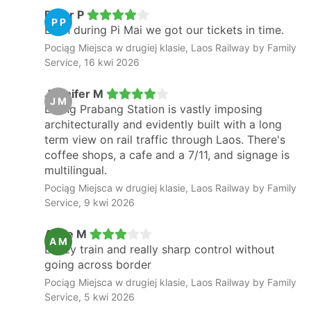
Peter P
P P
Even during Pi Mai we got our tickets in time.
Pociąg Miejsca w drugiej klasie, Laos Railway by Family
Service, 16 kwi 2026
Jennifer M
J M
Luang Prabang Station is vastly imposing
architecturally and evidently built with a long
term view on rail traffic through Laos. There's
coffee shops, a cafe and a 7/11, and signage is
multilingual.
Pociąg Miejsca w drugiej klasie, Laos Railway by Family
Service, 9 kwi 2026
Anne M
A M
Buzzy train and really sharp control without
going across border
Pociąg Miejsca w drugiej klasie, Laos Railway by Family
Service, 5 kwi 2026