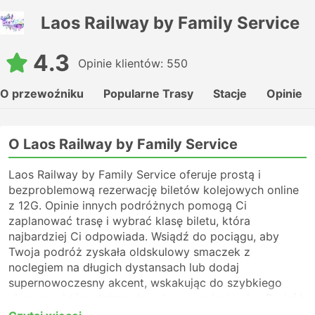
Laos Railway by Family Service
4.3
Opinie klientów: 550
O przewoźniku
Popularne Trasy
Stacje
Opinie
O Laos Railway by Family Service
Laos Railway by Family Service oferuje prostą i
bezproblemową rezerwację biletów kolejowych online
z 12G. Opinie innych podróżnych pomogą Ci
zaplanować trasę i wybrać klasę biletu, która
najbardziej Ci odpowiada. Wsiądź do pociągu, aby
Twoja podróż zyskała oldskulowy smaczek z
noclegiem na długich dystansach lub dodaj
supernowoczesny akcent, wskakując do szybkiego
ekspresu, który dotrze do celu w mgnieniu oka. Podróż
koleją to zawsze specyficzne doświadczenie pełne