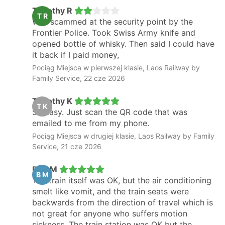
Timothy R
T R
Was scammed at the security point by the
Frontier Police. Took Swiss Army knife and
opened bottle of whisky. Then said I could have
it back if I paid money,
Pociąg Miejsca w pierwszej klasie, Laos Railway by
Family Service, 22 cze 2026
Timothy K
T K
So easy. Just scan the QR code that was
emailed to me from my phone.
Pociąg Miejsca w drugiej klasie, Laos Railway by Family
Service, 21 cze 2026
Ben M
B M
The train itself was OK, but the air conditioning
smelt like vomit, and the train seats were
backwards from the direction of travel which is
not great for anyone who suffers motion
sickness. The train station was OK but the