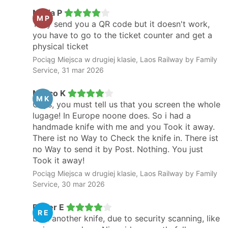
Maria P
M P
They send you a QR code but it doesn't work,
you have to go to the ticket counter and get a
physical ticket
Pociąg Miejsca w drugiej klasie, Laos Railway by Family
Service, 31 mar 2026
Marco K
M K
Guys, you must tell us that you screen the whole
lugage! In Europe noone does. So i had a
handmade knife with me and you Took it away.
There ist no Way to Check the knife in. There ist
no Way to send it by Post. Nothing. You just
Took it away!
Pociąg Miejsca w drugiej klasie, Laos Railway by Family
Service, 30 mar 2026
Roger E
R E
Lost another knife, due to security scanning, like