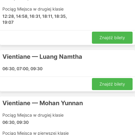
łatwością, ale nie ma ich wszędzie. Upewnij się
Pociąg Miejsca w drugiej klasie
więc, że śledzisz miejsce w którym wysiadasz za
12:28, 14:58, 16:31, 18:11, 18:35,
pomocą GPS lub po prostu zapytaj konduktora.
19:07
Znajdź bilety
Vientiane — Luang Namtha
06:30, 07:00, 09:30
Znajdź bilety
Vientiane — Mohan Yunnan
Pociąg Miejsca w drugiej klasie
06:30, 09:30
Pociąg Miejsca w pierwszej klasie