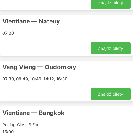
nierównej walki o pokonanie korków. Chociaż
Znajdź bilety
opóźnienia są czasami możliwe z różnych
przyczyn, ogólnie rzecz biorąc, ani godziny
szczytu, ani długie weekendy, ani pełnia sezonu
Vientiane — Nateuy
nie zrujnują Twojego planu.
07:00
Rezerwacja biletów kolejowych online pozwala
zaoszczędzić dużo czasu. W przypadku wielu
miejscowości docelowych bilety można
Znajdź bilety
rezerwować nawet na 90 dni przed datą podróży,
co przenosi planowanie na nowy poziom. Jednak
Vang Vieng — Oudomxay
często dostępne są również oferty last minute.
Nie trzeba też iść na dworzec, aby dokonać
07:30, 09:49, 10:46, 14:12, 16:30
rezerwacji – zrób to, skąd tylko chcesz.
W wielu przypadkach bilety kolejowe są znacznie
tańsze niż bilety lotnicze. Na niektórych trasach
Znajdź bilety
czas podróży szybkimi pociągami zajmie tyle
samo, a nawet mniej niż podróż samolotem, jeśli
Vientiane — Bangkok
wziąć pod uwagę czas spędzony na lotnisku w
celu odprawy i przejścia przez formalności,
Pociąg Class 3 Fan
kontrole bezpieczeństwa i/lub celne.
15:00