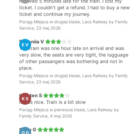
I arrived 5 minutes late for the train. I lost my
ticket. I couldn't get a refund. I had to buy a new
ticket and continue my journey.
Pociąg Miejsca w drugiej klasie, Laos Railway by Family
Service, 23 maj 2026
Eugeniia V
E V
The train was one hour late on arrival and was
very slow, the seats are very tight, the lugguage
of other passangers was bothering and not in
place.
Pociąg Miejsca w drugiej klasie, Laos Railway by Family
Service, 23 maj 2026
Karsten S
K S
It was nice. Train is a bit slow
Pociąg Miejsca w pierwszej klasie, Laos Railway by
Family Service, 4 maj 2026
Oyku G
O G