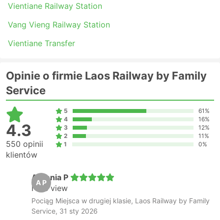
Vientiane Railway Station
Vang Vieng Railway Station
Vientiane Transfer
Opinie o firmie Laos Railway by Family
Service
5
61%
4
16%
4.3
3
12%
2
11%
550 opinii
1
0%
klientów
Antonia P
A P
Nice view
Pociąg Miejsca w drugiej klasie, Laos Railway by Family
Service, 31 sty 2026