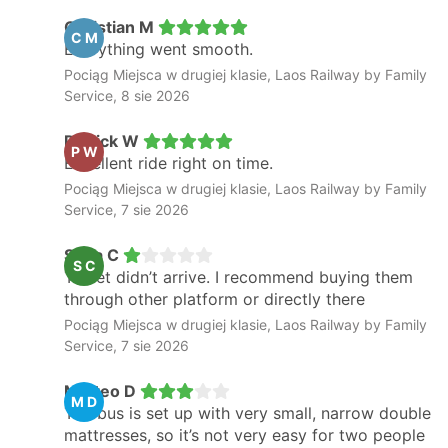
Christian M
C M
Everything went smooth.
Pociąg Miejsca w drugiej klasie, Laos Railway by Family
Service, 8 sie 2026
Patrick W
P W
Excellent ride right on time.
Pociąg Miejsca w drugiej klasie, Laos Railway by Family
Service, 7 sie 2026
Sofia C
S C
Ticket didn’t arrive. I recommend buying them
through other platform or directly there
Pociąg Miejsca w drugiej klasie, Laos Railway by Family
Service, 7 sie 2026
Matteo D
M D
The bus is set up with very small, narrow double
mattresses, so it’s not very easy for two people