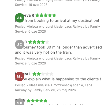
Service, 16 cze 2026
Apoorva R
A R
Easy from booking to arrival at my destination!
Pociąg Miejsca w drugiej klasie, Laos Railway by Family
Service, 6 cze 2026
Jack C
J C
The journey took 30 mins longer than advertised
and it was very hot on the train.
Pociąg Miejsca w drugiej klasie, Laos Railway by Family
Service, 5 cze 2026
Margot L
M L
Maybe explain what is happening to the clients !
Pociąg 2 klasa miejsca z możliwością spania, Laos
Railway by Family Service, 26 maj 2026
Suu K
S K