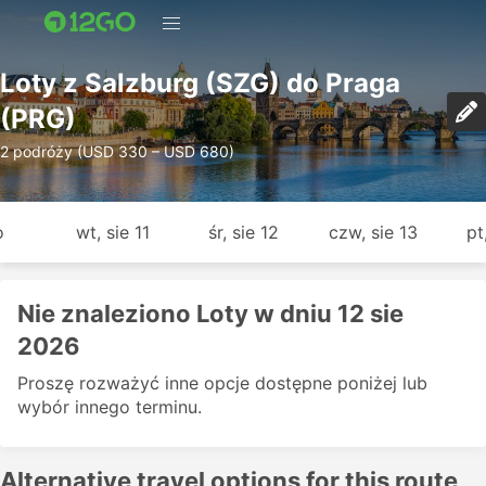
Loty z Salzburg (SZG) do Praga
(PRG)
2 podróży (USD 330 – USD 680)
o
wt, sie 11
śr, sie 12
czw, sie 13
pt
Nie znaleziono Loty w dniu 12 sie
2026
Proszę rozważyć inne opcje dostępne poniżej lub
wybór innego terminu.
Alternative travel options for this route