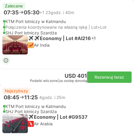
Zalecane
07:35
05:30
+1
23godz. i 40m
KTM Port lotniczy w Katmandu
Połączenia koordynowane na własną rękę | Lot+Lot
SHJ Port lotniczy Szardża
Economy | Lot #AI216
+1
Air India
USD 401
Rezerwuj teraz
Podatki wliczone
|
za osobę dorosłą
Najszybszy
08:45
11:25
4godz. i 25m
KTM Port lotniczy w Katmandu
SHJ Port lotniczy Szardża
Economy | Lot #G9537
Air Arabia