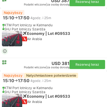
USD 387
Rezerwuj teraz
Podatki wliczone
|
za osobę dorosłą
Najszybszy
15:10
17:50
4godz. i 25m
KTM Port lotniczy w Katmandu
SHJ Port lotniczy Szardża
Economy | Lot #G9533
Air Arabia
USD 381
Rezerwuj teraz
Podatki wliczone
|
za osobę dorosłą
Najszybszy
Natychmiastowe potwierdzenie
15:10
17:50
4godz. i 25m
KTM Port lotniczy w Katmandu
SHJ Port lotniczy Szardża
Economy | Lot #G9533
Air Arabia