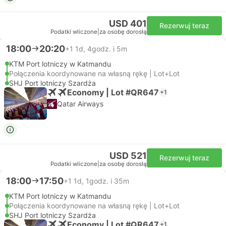
USD 401
Rezerwuj teraz
Podatki wliczone
|
za osobę dorosłą
18:00
20:20
+1
1d, 4godz. i 5m
KTM Port lotniczy w Katmandu
Połączenia koordynowane na własną rękę | Lot+Lot
SHJ Port lotniczy Szardża
Economy | Lot #QR647
+1
Qatar Airways
USD 521
Rezerwuj teraz
Podatki wliczone
|
za osobę dorosłą
18:00
17:50
+1
1d, 1godz. i 35m
KTM Port lotniczy w Katmandu
Połączenia koordynowane na własną rękę | Lot+Lot
SHJ Port lotniczy Szardża
Economy | Lot #QR647
+1