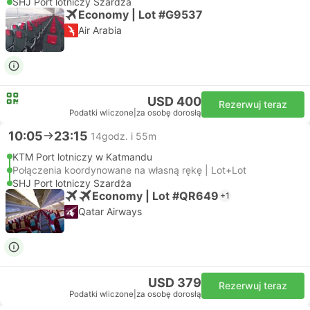
SHJ Port lotniczy Szardża
Economy | Lot #G9537
Air Arabia
USD 400
Rezerwuj teraz
Podatki wliczone
|
za osobę dorosłą
10:05
23:15
14godz. i 55m
KTM Port lotniczy w Katmandu
Połączenia koordynowane na własną rękę | Lot+Lot
SHJ Port lotniczy Szardża
Economy | Lot #QR649
+1
Qatar Airways
USD 379
Rezerwuj teraz
Podatki wliczone
|
za osobę dorosłą