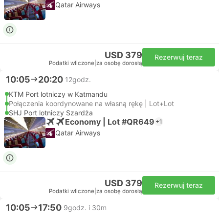
Qatar Airways
USD 379
Rezerwuj teraz
Podatki wliczone
|
za osobę dorosłą
10:05
20:20
12godz.
KTM Port lotniczy w Katmandu
Połączenia koordynowane na własną rękę | Lot+Lot
SHJ Port lotniczy Szardża
Economy | Lot #QR649
+1
Qatar Airways
USD 379
Rezerwuj teraz
Podatki wliczone
|
za osobę dorosłą
10:05
17:50
9godz. i 30m