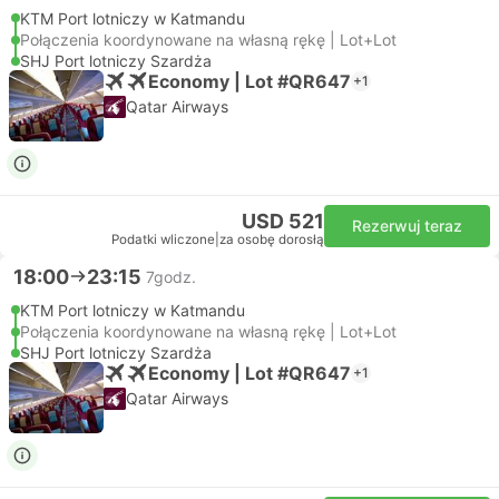
KTM Port lotniczy w Katmandu
Połączenia koordynowane na własną rękę | Lot+Lot
SHJ Port lotniczy Szardża
Economy | Lot #QR647
+1
Qatar Airways
USD 521
Rezerwuj teraz
Podatki wliczone
|
za osobę dorosłą
18:00
23:15
7godz.
KTM Port lotniczy w Katmandu
Połączenia koordynowane na własną rękę | Lot+Lot
SHJ Port lotniczy Szardża
Economy | Lot #QR647
+1
Qatar Airways