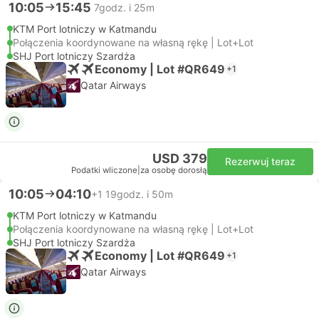
10:05
15:45
7godz. i 25m
KTM Port lotniczy w Katmandu
Połączenia koordynowane na własną rękę | Lot+Lot
SHJ Port lotniczy Szardża
Economy | Lot #QR649
+1
Qatar Airways
USD 379
Rezerwuj teraz
Podatki wliczone
|
za osobę dorosłą
10:05
04:10
+1
19godz. i 50m
KTM Port lotniczy w Katmandu
Połączenia koordynowane na własną rękę | Lot+Lot
SHJ Port lotniczy Szardża
Economy | Lot #QR649
+1
Qatar Airways