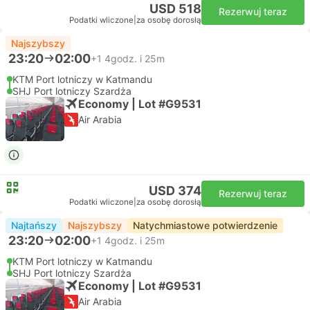
USD 518
Rezerwuj teraz
Podatki wliczone
|
za osobę dorosłą
Najszybszy
23:20
02:00
+1
4godz. i 25m
KTM Port lotniczy w Katmandu
SHJ Port lotniczy Szardża
Economy | Lot #G9531
Air Arabia
USD 374
Rezerwuj teraz
Podatki wliczone
|
za osobę dorosłą
Najtańszy
Najszybszy
Natychmiastowe potwierdzenie
23:20
02:00
+1
4godz. i 25m
KTM Port lotniczy w Katmandu
SHJ Port lotniczy Szardża
Economy | Lot #G9531
Air Arabia