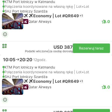
KTM Port lotniczy w Katmandu
Połączenia koordynowane na własną rękę | Lot+Lot
SHJ Port lotniczy Szardża
Economy | Lot #QR649
+1
5.0
Qatar Airways
USD 387
Rezerwuj teraz
Podatki wliczone
|
za osobę dorosłą
10:05
20:20
12godz.
KTM Port lotniczy w Katmandu
Połączenia koordynowane na własną rękę | Lot+Lot
SHJ Port lotniczy Szardża
Economy | Lot #QR649
+1
5.0
Qatar Airways