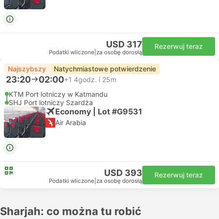
USD 317
Rezerwuj teraz
Podatki wliczone
|
za osobę dorosłą
Najszybszy
Natychmiastowe potwierdzenie
23:20
02:00
+1
4godz. i 25m
KTM Port lotniczy w Katmandu
SHJ Port lotniczy Szardża
Economy | Lot #G9531
Air Arabia
USD 393
Rezerwuj teraz
Podatki wliczone
|
za osobę dorosłą
Sharjah: co można tu robić