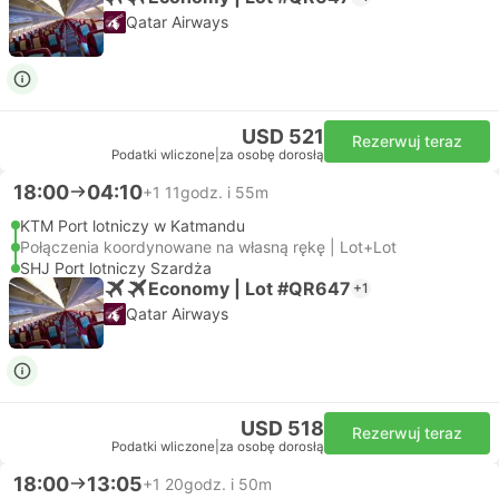
Qatar Airways
USD 521
Rezerwuj teraz
Podatki wliczone
|
za osobę dorosłą
18:00
04:10
+1
11godz. i 55m
KTM Port lotniczy w Katmandu
Połączenia koordynowane na własną rękę | Lot+Lot
SHJ Port lotniczy Szardża
Economy | Lot #QR647
+1
Qatar Airways
USD 518
Rezerwuj teraz
Podatki wliczone
|
za osobę dorosłą
18:00
13:05
+1
20godz. i 50m