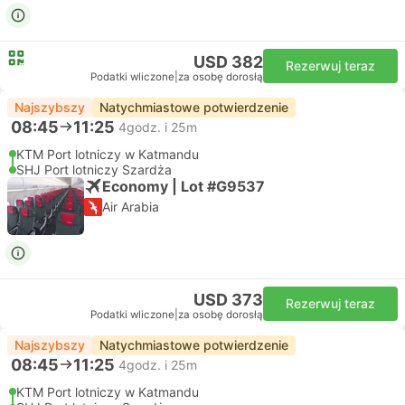
USD 382
Rezerwuj teraz
Podatki wliczone
|
za osobę dorosłą
Najszybszy
Natychmiastowe potwierdzenie
08:45
11:25
4godz. i 25m
KTM Port lotniczy w Katmandu
SHJ Port lotniczy Szardża
Economy | Lot #G9537
Air Arabia
USD 373
Rezerwuj teraz
Podatki wliczone
|
za osobę dorosłą
Najszybszy
Natychmiastowe potwierdzenie
08:45
11:25
4godz. i 25m
KTM Port lotniczy w Katmandu