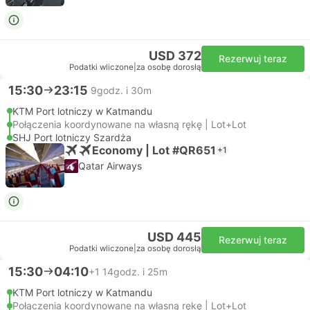
USD 372
Rezerwuj teraz
Podatki wliczone
|
za osobę dorosłą
15:30
23:15
9godz. i 30m
KTM Port lotniczy w Katmandu
Połączenia koordynowane na własną rękę | Lot+Lot
SHJ Port lotniczy Szardża
Economy | Lot #QR651
+1
Qatar Airways
USD 445
Rezerwuj teraz
Podatki wliczone
|
za osobę dorosłą
15:30
04:10
+1
14godz. i 25m
KTM Port lotniczy w Katmandu
Połączenia koordynowane na własną rękę | Lot+Lot