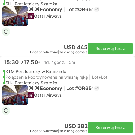
SHJ Port lotniczy Szardża
Economy | Lot #QR651
+1
Qatar Airways
USD 445
Rezerwuj teraz
Podatki wliczone
|
za osobę dorosłą
15:30
17:50
+1
1d, 4godz. i 5m
KTM Port lotniczy w Katmandu
Połączenia koordynowane na własną rękę | Lot+Lot
SHJ Port lotniczy Szardża
Economy | Lot #QR651
+1
Qatar Airways
USD 382
Rezerwuj teraz
Podatki wliczone
|
za osobę dorosłą