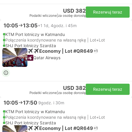
USD 382
Rezerwuj teraz
Podatki wliczone
|
za osobę dorosłą
10:05
13:05
+1
1d, 4godz. i 45m
KTM Port lotniczy w Katmandu
Połączenia koordynowane na własną rękę | Lot+Lot
SHJ Port lotniczy Szardża
Economy | Lot #QR649
+1
Qatar Airways
USD 382
Rezerwuj teraz
Podatki wliczone
|
za osobę dorosłą
10:05
17:50
9godz. i 30m
KTM Port lotniczy w Katmandu
Połączenia koordynowane na własną rękę | Lot+Lot
SHJ Port lotniczy Szardża
Economy | Lot #QR649
+1