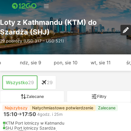
Loty z Kathmandu (KTM) do
Szardża (SHJ)
29 podróży (USD 317 – USD 521)
o
ndz, sie 9
pon, sie 10
wt, sie 11
śr
Wszystko
29
29
Zalecane
Filtry
Najszybszy
Natychmiastowe potwierdzenie
Zalecane
15:10
17:50
4godz. i 25m
KTM Port lotniczy w Katmandu
SHJ Port lotniczy Szardża