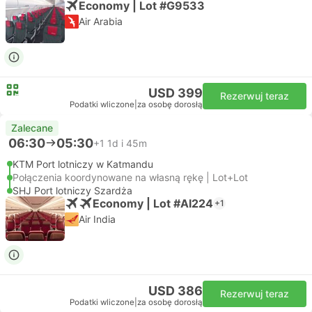
Economy | Lot #G9533
Air Arabia
USD 399
Rezerwuj teraz
Podatki wliczone
|
za osobę dorosłą
Zalecane
06:30
05:30
+1
1d i 45m
KTM Port lotniczy w Katmandu
Połączenia koordynowane na własną rękę | Lot+Lot
SHJ Port lotniczy Szardża
Economy | Lot #AI224
+1
Air India
USD 386
Rezerwuj teraz
Podatki wliczone
|
za osobę dorosłą