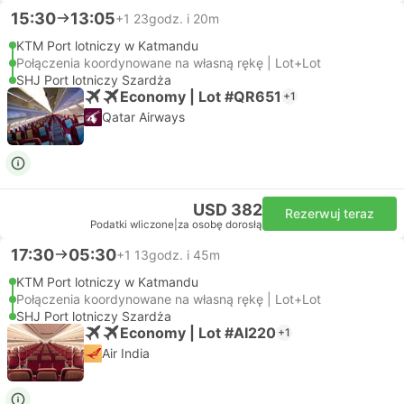
15:30
13:05
+1
23godz. i 20m
KTM Port lotniczy w Katmandu
Połączenia koordynowane na własną rękę | Lot+Lot
SHJ Port lotniczy Szardża
Economy | Lot #QR651
+1
Qatar Airways
USD 382
Rezerwuj teraz
Podatki wliczone
|
za osobę dorosłą
17:30
05:30
+1
13godz. i 45m
KTM Port lotniczy w Katmandu
Połączenia koordynowane na własną rękę | Lot+Lot
SHJ Port lotniczy Szardża
Economy | Lot #AI220
+1
Air India