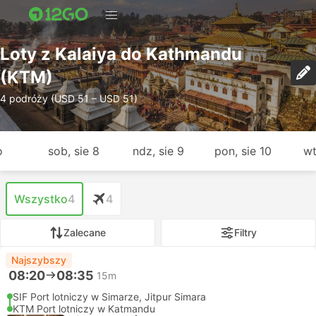
Loty z Kalaiya do Kathmandu
(KTM)
4 podróży (USD 51 – USD 51)
o
sob, sie 8
ndz, sie 9
pon, sie 10
wt
Wszystko
4
4
Zalecane
Filtry
Najszybszy
08:20
08:35
15m
SIF Port lotniczy w Simarze, Jitpur Simara
KTM Port lotniczy w Katmandu