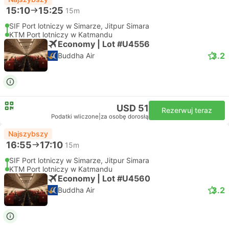
15:10
15:25
15m
SIF Port lotniczy w Simarze, Jitpur Simara
KTM Port lotniczy w Katmandu
Economy | Lot #U4556
3.2
Buddha Air
USD 51
Rezerwuj teraz
Podatki wliczone
|
za osobę dorosłą
Najszybszy
16:55
17:10
15m
SIF Port lotniczy w Simarze, Jitpur Simara
KTM Port lotniczy w Katmandu
Economy | Lot #U4560
3.2
Buddha Air