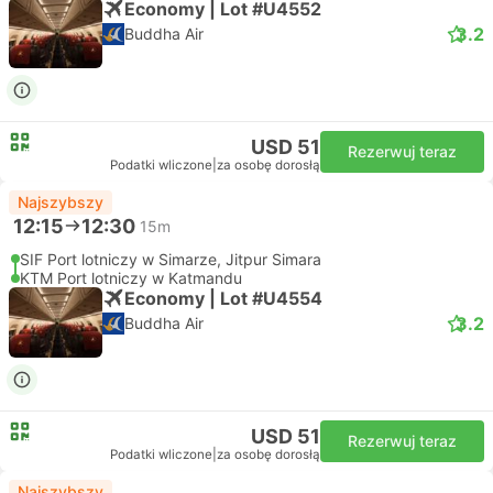
Economy | Lot #U4552
3.2
Buddha Air
USD 51
Rezerwuj teraz
Podatki wliczone
|
za osobę dorosłą
Najszybszy
12:15
12:30
15m
SIF Port lotniczy w Simarze, Jitpur Simara
KTM Port lotniczy w Katmandu
Economy | Lot #U4554
3.2
Buddha Air
USD 51
Rezerwuj teraz
Podatki wliczone
|
za osobę dorosłą
Najszybszy