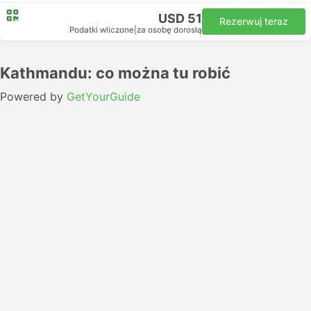
USD 51
Rezerwuj teraz
Podatki wliczone
|
za osobę dorosłą
Kathmandu: co można tu robić
Powered by
GetYourGuide