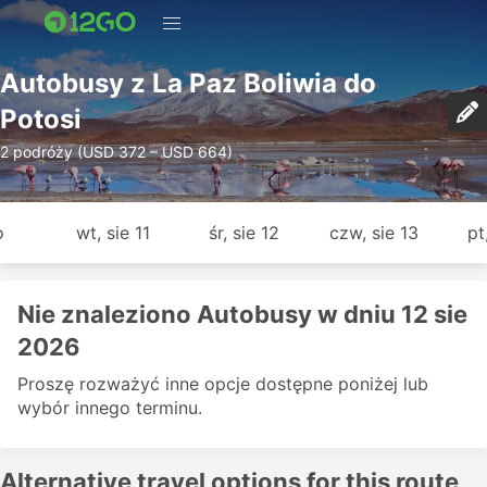
Autobusy z La Paz Boliwia do
Potosi
2 podróży (USD 372 – USD 664)
o
wt, sie 11
śr, sie 12
czw, sie 13
pt
Nie znaleziono Autobusy w dniu 12 sie
2026
Proszę rozważyć inne opcje dostępne poniżej lub
wybór innego terminu.
Alternative travel options for this route