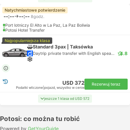
Natychmiastowe potwierdzenie
--:--
--:--
8godz.
Port lotniczy El Alto w La Paz, La Paz Boliwia
Potosi Hotel Transfer
Najpopularniejsza klasa
Standard 3pax | Taksówka
4.8
Daytrip private transfer with English speaking driver
USD 372
Rezerwuj teraz
Podatki wliczone
|
pojazd, wszystko w cenie
jeszcze 1 klasa od USD 572
Potosi: co można tu robić
Powered by
GetYourGuide