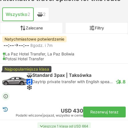
Wszystko
2
2
Zalecane
Filtry
Natychmiastowe potwierdzenie
--:--
--:--
8godz. i 7m
La Paz Hotel Transfer, La Paz Boliwia
Potosi Hotel Transfer
Najpopularniejsza klasa
Standard 3pax | Taksówka
4.8
Daytrip private transfer with English speaking driver
USD 430
Rezerwuj teraz
Podatki wliczone
|
pojazd, wszystko w cenie
jeszcze 1 klasa od USD 664