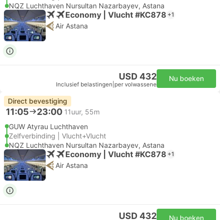
NQZ Luchthaven Nursultan Nazarbayev, Astana
Economy | Vlucht #KC878
+1
Air Astana
USD 432
Nu boeken
Inclusief belastingen
|
per volwassene
Direct bevestiging
11:05
23:00
11uur, 55m
GUW Atyrau Luchthaven
Zelfverbinding | Vlucht+Vlucht
NQZ Luchthaven Nursultan Nazarbayev, Astana
Economy | Vlucht #KC878
+1
Air Astana
USD 432
Nu boeken