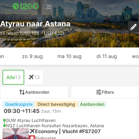
Atyrau naar Astana
13 reizen (USD 105 – USD 432)
en
zo 9 aug
ma 10 aug
di 11 aug
wo
Alle
13
13
Aanbevolen
Filters
Goedkoopste
Direct bevestiging
Aanbevolen
09:30
11:45
2uur, 15m
GUW Atyrau Luchthaven
NQZ Luchthaven Nursultan Nazarbayev, Astana
Economy | Vlucht #FS7207
FlyArystan