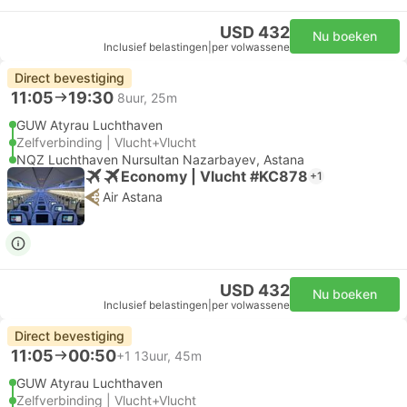
USD 432
Nu boeken
Inclusief belastingen
|
per volwassene
Direct bevestiging
11:05
19:30
8uur, 25m
GUW Atyrau Luchthaven
Zelfverbinding | Vlucht+Vlucht
NQZ Luchthaven Nursultan Nazarbayev, Astana
Economy | Vlucht #KC878
+1
Air Astana
USD 432
Nu boeken
Inclusief belastingen
|
per volwassene
Direct bevestiging
11:05
00:50
+1
13uur, 45m
GUW Atyrau Luchthaven
Zelfverbinding | Vlucht+Vlucht