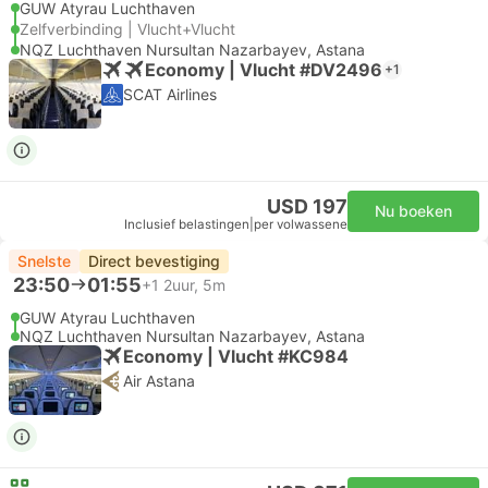
GUW Atyrau Luchthaven
Zelfverbinding | Vlucht+Vlucht
NQZ Luchthaven Nursultan Nazarbayev, Astana
Economy | Vlucht #DV2496
+1
SCAT Airlines
USD 197
Nu boeken
Inclusief belastingen
|
per volwassene
Snelste
Direct bevestiging
23:50
01:55
+1
2uur, 5m
GUW Atyrau Luchthaven
NQZ Luchthaven Nursultan Nazarbayev, Astana
Economy | Vlucht #KC984
Air Astana