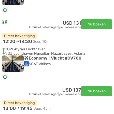
USD 131
Nu boeken
Inclusief belastingen
|
per volwassene
Direct bevestiging
12:20
14:30
2uur, 10m
GUW Atyrau Luchthaven
NQZ Luchthaven Nursultan Nazarbayev, Astana
Economy | Vlucht #DV766
SCAT Airlines
USD 137
Nu boeken
Inclusief belastingen
|
per volwassene
Direct bevestiging
13:00
19:45
6uur, 45m