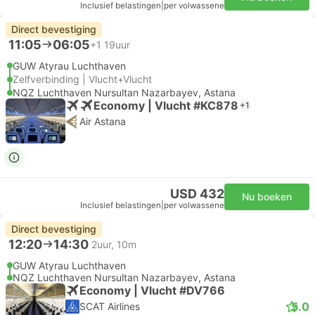
Inclusief belastingen
|
per volwassene
Direct bevestiging
11:05
06:05
+1
19uur
GUW Atyrau Luchthaven
Zelfverbinding | Vlucht+Vlucht
NQZ Luchthaven Nursultan Nazarbayev, Astana
Economy | Vlucht #KC878
+1
Air Astana
USD 432
Nu boeken
Inclusief belastingen
|
per volwassene
Direct bevestiging
12:20
14:30
2uur, 10m
GUW Atyrau Luchthaven
NQZ Luchthaven Nursultan Nazarbayev, Astana
Economy | Vlucht #DV766
5.0
SCAT Airlines