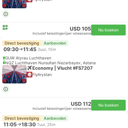
USD 105
Nu boeken
Inclusief belastingen
|
per volwassene
Direct bevestiging
Aanbevolen
09:30
11:45
2uur, 15m
GUW Atyrau Luchthaven
NQZ Luchthaven Nursultan Nazarbayev, Astana
Economy | Vlucht #FS7207
FlyArystan
USD 112
Nu boeken
Inclusief belastingen
|
per volwassene
Direct bevestiging
Aanbevolen
11:05
18:30
7uur, 25m