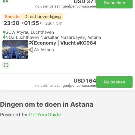
USD 371
Nu boeken
Inclusief belastingen
|
per volwassene
Snelste
Direct bevestiging
23:50
01:55
+1
2uur, 5m
GUW Atyrau Luchthaven
NQZ Luchthaven Nursultan Nazarbayev, Astana
Economy | Vlucht #KC984
Air Astana
USD 164
Nu boeken
Inclusief belastingen
|
per volwassene
Dingen om te doen in Astana
Powered by
GetYourGuide