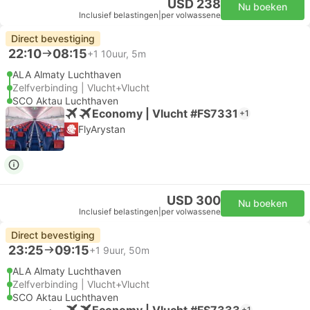
USD 238
Nu boeken
Inclusief belastingen
|
per volwassene
Direct bevestiging
22:10
08:15
+1
10uur, 5m
ALA Almaty Luchthaven
Zelfverbinding | Vlucht+Vlucht
SCO Aktau Luchthaven
Economy | Vlucht #FS7331
+1
FlyArystan
USD 300
Nu boeken
Inclusief belastingen
|
per volwassene
Direct bevestiging
23:25
09:15
+1
9uur, 50m
ALA Almaty Luchthaven
Zelfverbinding | Vlucht+Vlucht
SCO Aktau Luchthaven
Economy | Vlucht #FS7333
+1