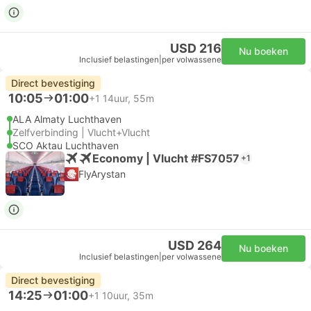
USD 216
Nu boeken
Inclusief belastingen
|
per volwassene
Direct bevestiging
10:05
01:00
+1
14uur, 55m
ALA Almaty Luchthaven
Zelfverbinding | Vlucht+Vlucht
SCO Aktau Luchthaven
Economy | Vlucht #FS7057
+1
FlyArystan
USD 264
Nu boeken
Inclusief belastingen
|
per volwassene
Direct bevestiging
14:25
01:00
+1
10uur, 35m