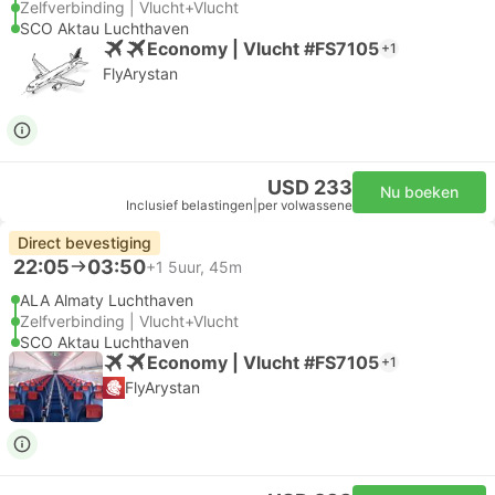
Zelfverbinding | Vlucht+Vlucht
SCO Aktau Luchthaven
Economy | Vlucht #FS7105
+1
FlyArystan
USD 233
Nu boeken
Inclusief belastingen
|
per volwassene
Direct bevestiging
22:05
03:50
+1
5uur, 45m
ALA Almaty Luchthaven
Zelfverbinding | Vlucht+Vlucht
SCO Aktau Luchthaven
Economy | Vlucht #FS7105
+1
FlyArystan