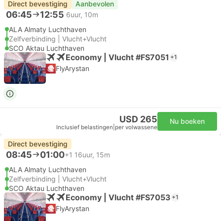
Direct bevestiging
Aanbevolen
06:45
12:55
6uur, 10m
ALA Almaty Luchthaven
Zelfverbinding | Vlucht+Vlucht
SCO Aktau Luchthaven
Economy | Vlucht #FS7051
+1
FlyArystan
USD 265
Nu boeken
Inclusief belastingen
|
per volwassene
Direct bevestiging
08:45
01:00
+1
16uur, 15m
ALA Almaty Luchthaven
Zelfverbinding | Vlucht+Vlucht
SCO Aktau Luchthaven
Economy | Vlucht #FS7053
+1
FlyArystan