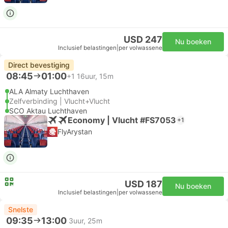
USD 247
Nu boeken
Inclusief belastingen
|
per volwassene
Direct bevestiging
08:45
01:00
+1
16uur, 15m
ALA Almaty Luchthaven
Zelfverbinding | Vlucht+Vlucht
SCO Aktau Luchthaven
Economy | Vlucht #FS7053
+1
FlyArystan
USD 187
Nu boeken
Inclusief belastingen
|
per volwassene
Snelste
09:35
13:00
3uur, 25m