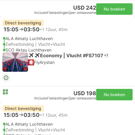
USD 242
Nu boeken
Inclusief belastingen
|
per volwassene
Direct bevestiging
15:05
03:50
+1
12uur, 45m
ALA Almaty Luchthaven
Zelfverbinding | Vlucht+Vlucht
SCO Aktau Luchthaven
Economy | Vlucht #FS7107
+1
FlyArystan
USD 198
Nu boeken
Inclusief belastingen
|
per volwassene
Direct bevestiging
15:05
03:50
+1
12uur, 45m
ALA Almaty Luchthaven
Zelfverbinding | Vlucht+Vlucht