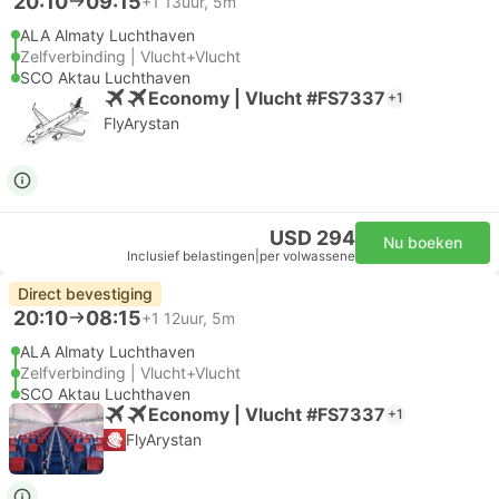
20:10
09:15
+1
13uur, 5m
ALA Almaty Luchthaven
Zelfverbinding | Vlucht+Vlucht
SCO Aktau Luchthaven
Economy | Vlucht #FS7337
+1
FlyArystan
USD 294
Nu boeken
Inclusief belastingen
|
per volwassene
Direct bevestiging
20:10
08:15
+1
12uur, 5m
ALA Almaty Luchthaven
Zelfverbinding | Vlucht+Vlucht
SCO Aktau Luchthaven
Economy | Vlucht #FS7337
+1
FlyArystan