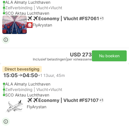
ALA Almaty Luchthaven
Zelfverbinding | Vlucht+Vlucht
SCO Aktau Luchthaven
Economy | Vlucht #FS7061
+1
FlyArystan
USD 273
Nu boeken
Inclusief belastingen
|
per volwassene
Direct bevestiging
15:05
04:50
+1
13uur, 45m
ALA Almaty Luchthaven
Zelfverbinding | Vlucht+Vlucht
SCO Aktau Luchthaven
Economy | Vlucht #FS7107
+1
FlyArystan