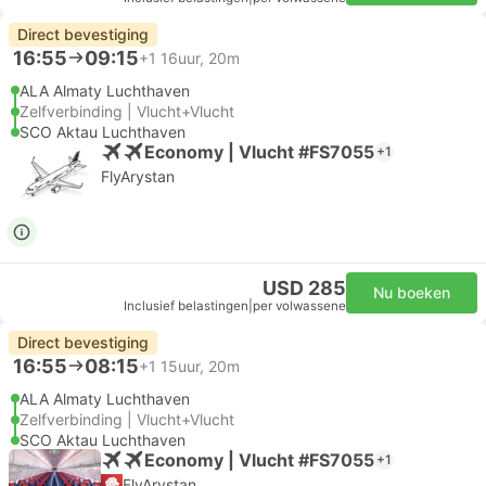
Direct bevestiging
16:55
09:15
+1
16uur, 20m
ALA Almaty Luchthaven
Zelfverbinding | Vlucht+Vlucht
SCO Aktau Luchthaven
Economy | Vlucht #FS7055
+1
FlyArystan
USD 285
Nu boeken
Inclusief belastingen
|
per volwassene
Direct bevestiging
16:55
08:15
+1
15uur, 20m
ALA Almaty Luchthaven
Zelfverbinding | Vlucht+Vlucht
SCO Aktau Luchthaven
Economy | Vlucht #FS7055
+1
FlyArystan