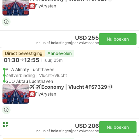
FlyArystan
USD 255
Nu boeken
Inclusief belastingen
|
per volwassene
Direct bevestiging
Aanbevolen
01:30
12:55
11uur, 25m
ALA Almaty Luchthaven
Zelfverbinding | Vlucht+Vlucht
SCO Aktau Luchthaven
Economy | Vlucht #FS7329
+1
FlyArystan
USD 206
Nu boeken
Inclusief belastingen
|
per volwassene