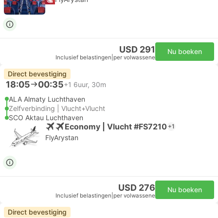
USD 291
Nu boeken
Inclusief belastingen
|
per volwassene
Direct bevestiging
18:05
00:35
+1
6uur, 30m
ALA Almaty Luchthaven
Zelfverbinding | Vlucht+Vlucht
SCO Aktau Luchthaven
Economy | Vlucht #FS7210
+1
FlyArystan
USD 276
Nu boeken
Inclusief belastingen
|
per volwassene
Direct bevestiging