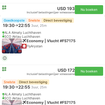
USD 193
Nu boeken
Inclusief belastingen
|
per volwassene
Goedkoopste
Snelste
Direct bevestiging
19:30
22:55
3uur, 25m
ALA Almaty Luchthaven
SCO Aktau Luchthaven
Economy | Vlucht #FS7175
FlyArystan
USD 172
Nu boeken
Inclusief belastingen
|
per volwassene
Snelste
Direct bevestiging
19:30
22:55
3uur, 25m
ALA Almaty Luchthaven
SCO Aktau Luchthaven
Economy | Vlucht #FS7175