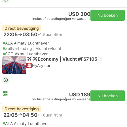
USD 300
Nu boeken
Inclusief belastingen
|
per volwassene
Direct bevestiging
22:05
03:50
+1
5uur, 45m
ALA Almaty Luchthaven
Zelfverbinding | Vlucht+Vlucht
SCO Aktau Luchthaven
Economy | Vlucht #FS7105
+1
FlyArystan
USD 189
Nu boeken
Inclusief belastingen
|
per volwassene
Direct bevestiging
22:05
04:50
+1
6uur, 45m
ALA Almaty Luchthaven