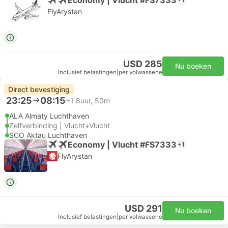
FlyArystan
USD 285
Nu boeken
Inclusief belastingen
|
per volwassene
Direct bevestiging
23:25
08:15
+1
8uur, 50m
ALA Almaty Luchthaven
Zelfverbinding | Vlucht+Vlucht
SCO Aktau Luchthaven
Economy | Vlucht #FS7333
+1
FlyArystan
USD 291
Nu boeken
Inclusief belastingen
|
per volwassene