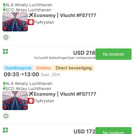
ALA Almaty Luchthaven
SCO Aktau Luchthaven
Economy | Vlucht #FS7177
FlyArystan
USD 218
Nu boeken
Inclusief belastingen
|
per volwassene
Goedkoopste
Snelste
Direct bevestiging
09:35
13:00
3uur, 25m
ALA Almaty Luchthaven
SCO Aktau Luchthaven
Economy | Vlucht #FS7177
FlyArystan
USD 172
Nu boeken