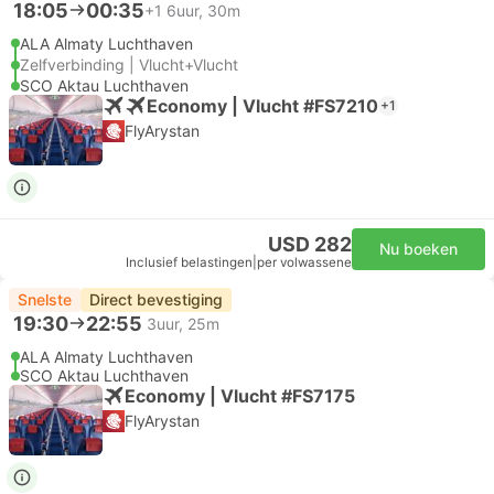
18:05
00:35
+1
6uur, 30m
ALA Almaty Luchthaven
Zelfverbinding | Vlucht+Vlucht
SCO Aktau Luchthaven
Economy | Vlucht #FS7210
+1
FlyArystan
USD 282
Nu boeken
Inclusief belastingen
|
per volwassene
Snelste
Direct bevestiging
19:30
22:55
3uur, 25m
ALA Almaty Luchthaven
SCO Aktau Luchthaven
Economy | Vlucht #FS7175
FlyArystan