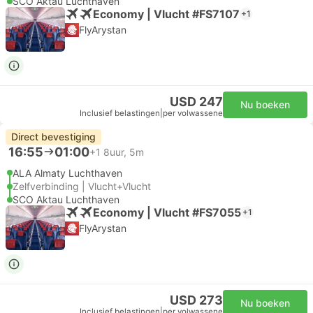
SCO Aktau Luchthaven
Economy | Vlucht #FS7107
+1
FlyArystan
USD 247
Nu boeken
Inclusief belastingen
|
per volwassene
Direct bevestiging
16:55
01:00
+1
8uur, 5m
ALA Almaty Luchthaven
Zelfverbinding | Vlucht+Vlucht
SCO Aktau Luchthaven
Economy | Vlucht #FS7055
+1
FlyArystan
USD 273
Nu boeken
Inclusief belastingen
|
per volwassene