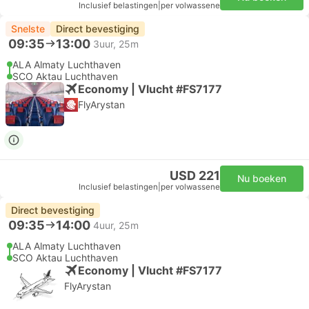
Inclusief belastingen
|
per volwassene
Snelste
Direct bevestiging
09:35
13:00
3uur, 25m
ALA Almaty Luchthaven
SCO Aktau Luchthaven
Economy | Vlucht #FS7177
FlyArystan
USD 221
Nu boeken
Inclusief belastingen
|
per volwassene
Direct bevestiging
09:35
14:00
4uur, 25m
ALA Almaty Luchthaven
SCO Aktau Luchthaven
Economy | Vlucht #FS7177
FlyArystan