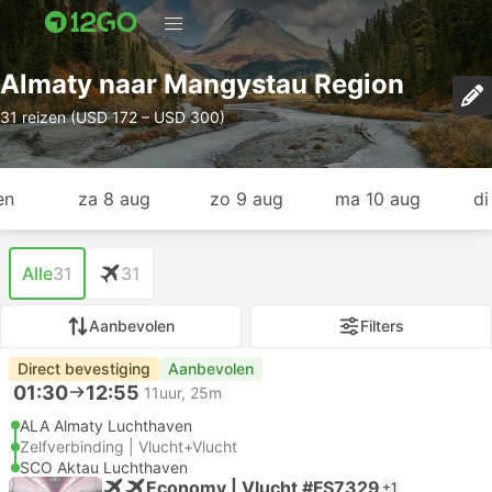
Almaty naar Mangystau Region
31 reizen (USD 172 – USD 300)
en
za 8 aug
zo 9 aug
ma 10 aug
di
Alle
31
31
Aanbevolen
Filters
Direct bevestiging
Aanbevolen
01:30
12:55
11uur, 25m
ALA Almaty Luchthaven
Zelfverbinding | Vlucht+Vlucht
SCO Aktau Luchthaven
Economy | Vlucht #FS7329
+1